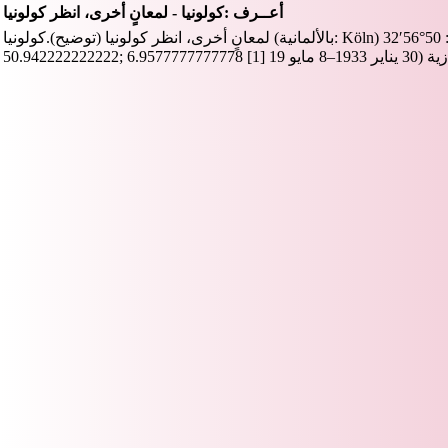
أعــرف :كولونيا - لمعانٍ أخرى، انظر كولونيا
لمعانٍ أخرى، انظر كولونيا (توضيح).كولونيا (بالألمانية: Köln) علم إحداثيات: 50°56′32″N 6°57′28″E / 50.942222222222°N 6.9577777777778°E /