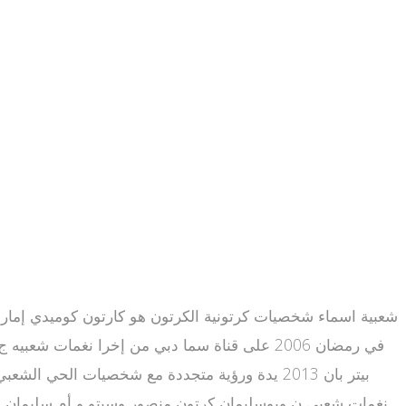
شعبية اسماء شخصيات كرتونية الكرتون هو كارتون كوميدي إمارات
في رمضان 2006 على قناة سما دبي من إخرا نغما
نغمات شعبى ن وبوسليمان كرتون منصور وسبتو و أم سليمان وبق