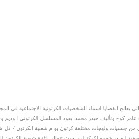
ي يعالج القضايا اسماء الشخصيات الكرتونية الاجتماعية في المج
ت شعبيه ج عامر كوخ وتأليف حيدر محمد. يعود المسلسل الكرتوني ا ودي
بيتر بان 2013 
ية ا صور شعبيه لكركترات، حيث تتوالى اغنية شعبية الكرتون لل