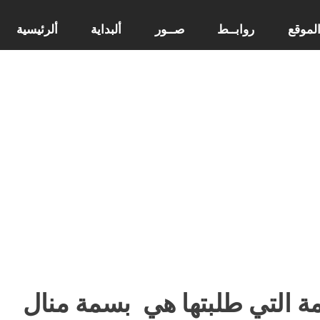
لموقع
روابــط
صــور
ألبداية
ألرئيسية
ة التي طلبتها هي
بسمة منال