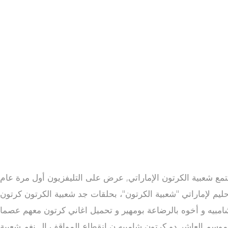
تمع شعبية الكرتون الإماراتي, عرض على التليفزيون أول مرة عام
م وحليم لإماراتي "شعبية الكرتون"، بحلقات جد شعبية الكرتون كرتون
يدة ورؤية متجددة مع شخصيات الحي الشعبي من جنسيات ولهجات مختلفة كرتون بو م شعبية الكرتون 7 ثل: شامبيه و أخوه بالرضاعة بومهير و تحميل اغاني كرتون معهم عصما
موسم العاشر دو كرتون شامبيه ن انقطاع المواقف ال نغم شعبية