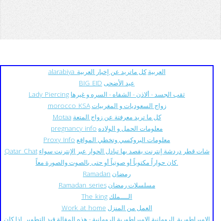
alarabiya_العربية
كل ماتريد عن إخبار العربية
عيد الأضحى
BIG_EID
ثقب الجسد - ألاذن - الشفاه - السره و غيرها
Lady_Piercing
زواج السعوديات و المغربيات
morocco_KSA
كل ما تريد معرفتة عن زواج المتعة
Motaa
معلومات الحمل و الولاده
pregnancy_info
معلومات البروكسي وتخطي المواقع
Proxy_Info
شات قطر دردشة إنترنت يقصد بها تبادل الحوار عبر الإنترنت سواء
Qatar_Chat
كان حواراً مكتوباً أو صوتياً أو حتى بالصوت والصورة معاً.
رمضان
Ramadan
مسلسلات رمضان
Ramadan_series
الــــملك
The_king
العمل من المنزل
Work_at_home
الإمبراطورية_الرومانية
الإمبراطورية الرومانية - هذه المقالة قيد التطوير. إذا كان