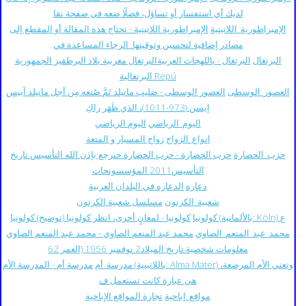
لديك أي استفسار أو تساؤل، فضلًا ضعه في صفحة نقا
الإمبراطورية_اللاتينية
الإمبراطورية اللاتينية - تحتاج هذه المقالة أو المقطع إلى
مصادر إضافية لتحسين وثوقيتها. الرجاء المساعدة في
البرتغال
البرتغال - باللهجات العربيةالبرتغال مغربية بلاد البرطقيز الجمهورية
البرتغالية Repú
العصور_الوسطى
العصور الوسطى - صَليب ماتيلد تَمَّ صُنعه مِن أجل ماتيلد آبيس
إيسن (973-1011)، الذي ظَهَر راكِ
اليوم_الرياضي
اليوم الرياضي
انواع_الزواج
زواج المسيار و المتعة
حزب_الحضارة
حزب الحضارة - حزب الحضارة حنرجع بإذن الله التأسيس تاريخ
التأسيس2011 المؤسسونحات
دعاره
الدعاره في البلدان العربية
شعبية_الكرتون
مسلسل شعبية الكرتون
كولونيا - لمعانٍ أخرى، انظر كولونيا (توضيح).كولونيا (بالألمانية: Köln) ع
كولونيا
محمد_عبد_المنعم_الصاوي
محمد عبد المنعم الصاوي - محمد عبد المنعم الصاوي
معلومات شخصية تاريخ الميلاد2 نوفمبر 1956 (العمر 62
مدرسة_أم
مدرسة أم - المدرسة الأم (باللاتينية: Alma Mater) وتعني الأم المرضعة،
هي عبارة كانت تستعمل ف
مواقع_إباحية
تجارة المواقع الإباحية