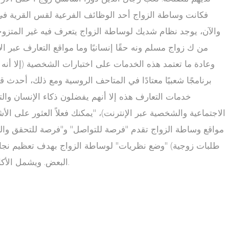
فكانت وساطة الزواج أحد الوظائف الفرعية لقس القرية في 
والآن، يوجد نظام شديك لوساطة الزواج يتعرف فيه غير المتزوج
من ك زواج مسلم ونه حقًا إنسانيًا وما مواقع التعارف عبر ال
برنامجًا شعبيًا معتادًا في المتاحف الروسية ومع ذلك، أحدث 
خدمات التعارف هذه إلا أنهم يفضلون ذكاء الإنسان وال
مواقع وساطة الزواج تقدم "فرصة للتواصل" و"فرصة للتحقق والت
طلبات زوجية) "وضع نظريات" لوساطة الزواج بهدف تعظيم نجاحه،
البعض. ويشمل الأكاديميون كلاً من بيبر شوارتز هيلين فيشر أو نيل كلارك وارن أو هوجو شيمال و كلوز ويدكيند (وساطة الزواج على أساس علم الوراثة).