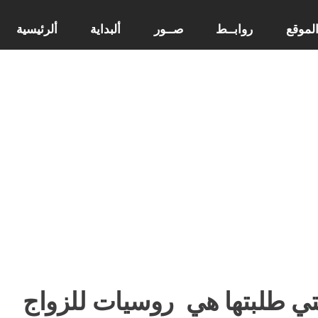
لموقع
روابــط
صــور
ألبداية
ألرئيسية
تي طلبتها هي
روسيات للزواج