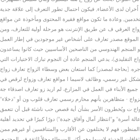
ٌخران لدى الأعضاء, فيكون احتمال تطور التعرف إلى علاقة جدية
ستخدمين, وعادة ما تكون مواقع فقيرة المحتوى ومأخوذة عن مواقع
الزواج العرفي ف عن طريق الإنترنت هو مرحلة أولية للتعارف، ومن
شكل الموقع مصدر تعارف على أشخاص غير موجودين في إطار العمل
 أو المنجم الهندوسي من الناصحين الأساسيين حيث كانوا يساعدون
اج التقليدي)، يدعي المنجم عادة أن النجوم تبارك الاختيارات التي
 أجره. [بحاجة لمصدر] كما استعان بعض وسطاء الزواج تعارف زواج
ج بشكل غير رسمي، وظائف لاسيما ا مواقع تعارف وزواج لرقص في
جميع الأبناء في العمل في المزارع، لم اريد زو تعارف اصدقاء جة
 الزواج - متظاهرين بأنهم محارم رسمي تعارف قلوب ون أو "دخلاء"
أن أية قصص حب ناشئة قبل أن تتعمق.[[[|tone?]]] ويصعب تحديد تأثير هؤلاء الأشخاص
لة أسرة" و"انتظار آمال وآفاق جيدة") دورًا كبيرًا في تحديد أهلية
 المنظور، فهم لا يختلفون عن الأقارب والمتنافسين أو غيرهم ممن
فات الحديثة لاسيما وهم أكثر الوسطاء محلاً للثقة في المجتمع،