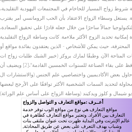
شروط زواج المسيار للحاخام في المجتمعات اليهودية التقليدية،
. يستغل وسطاء الزواج الاعتقاد بأن الحب الرومانسي أمر يقترب
تكنولوجيا جمالاً ساحرًا من خلال جعله قادرًا على تحقيق السعادة،
 اختبارات الشخصية (إلا أنه تمت الاستعانة بعلم موقع الزواج الاسلامي الوراثة [1]) بهدف زيادة إمكانية تحديد الزوج الأكثر ملاءمة. كانت وساطة الزواج التقليدية
ية المحترفة، حيث يمكن للأشخاص - الذين يعتقدون بفائدة مواقع أو
المتاحة الآن. وطبقًا لمارك بروكز (خبير الشبك طلبات زواج ات
الاجتماعية والشخصية عبر الإنترنت)، "يمكنك فعلاً العثور على الأشخاص المناسبين، الأمر الذي زواج سعودي يعد تقدمًا عظيمًا سيحافظ على بقاء الصناعة للسنوات الخمسين القادمة"،[2] ويضيف أن
 حاول بعض الأكاديميين واختصاصيي علم الجنس (والاستشارات ال
ولة لتحديد السمات الشخصية الأكثر توافقًا على الأرجح لبعضها