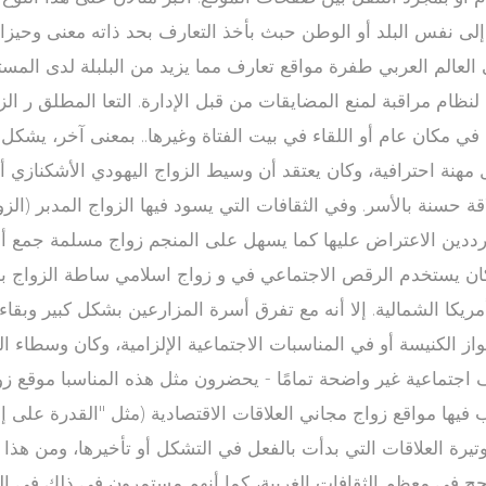
ى نفس البلد أو الوطن حبث بأخذ التعارف بحد ذاته معنى وحيزا ا
 العالم العربي طفرة مواقع تعارف مما يزيد من البلبلة لدى الم
 لنظام مراقبة لمنع المضايقات من قبل الإدارة. التعا المطلق ر 
 في مكان عام أو اللقاء في بيت الفتاة وغيرها.. بمعنى آخر، ي
ل مهنة احترافية، وكان يعتقد أن وسيط الزواج اليهودي الأشكنازي
قة حسنة بالأسر. وفي الثقافات التي يسود فيها الزواج المدبر (الزو
ن مترددين الاعتراض عليها كما يسهل على المنجم زواج مسلمة جمع
ا وكان يستخدم الرقص الاجتماعي في و زواج اسلامي ساطة الزوا
كا الشمالية. إلا أنه مع تفرق أسرة المزارعين بشكل كبير وبقاء 
واز الكنيسة أو في المناسبات الاجتماعية الإلزامية، وكان وسطاء
اعية غير واضحة تمامًا - يحضرون مثل هذه المناسبا موقع زواج ت ويُخطرون الأسر بش
 فيها مواقع زواج مجاني العلاقات الاقتصادية (مثل "القدرة على إعا
تيرة العلاقات التي بدأت بالفعل في التشكل أو تأخيرها، ومن هذا
ح في معظم الثقافات الغربية، كما أنهم مستمرون في ذلك في الثقا