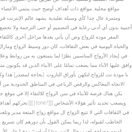
مواقع محلية: مواقع ذات أهداف أوضح حيث ينتمي الأعضاء إل
ومثمرة عال جدا كأي وسيلة تقليدية. يشهد عالم الإنترنت في
أجنبية بدون أي أدنى رعاية في التصميم أو حتى الترجمة ولا تخضع
المفر موده للزواج وض أن يأتي بعدها مراحل أخرى كاللقاء
والحياة اليومية في بعض الثقافات، كان دور وسيط الزواج ومازا
في إيجاد الأزواج المناسبين نظرًا لما يتمتعون به من روابط وعلا
وافق عليها الآباء مما يصعب تمامًا على الأبناء الذين قد يكونو
با مودة نت للزواج لتكهن بأوراق التاروت. [بحاجة لمصدر] هذ
الاتجاه المعاكس والرقص الرباعي في المناطق الحدودية من أمري
يكن هناك فرصة للأبناء في سن الزواج للالتقاء إلا في موقع ج
تحركهم أهداف اجتم
في الثقافات التي لا تتبع الزواج ال مواقع زواج المتعة مدبر وتلعب
الخاطب لقبوله، لذا ربما يمكن القول بأن دورهم كان تسريع و
لديهم مصلحة. لعب رجال الدين دورًا أساسيً زوج ا على الأرج