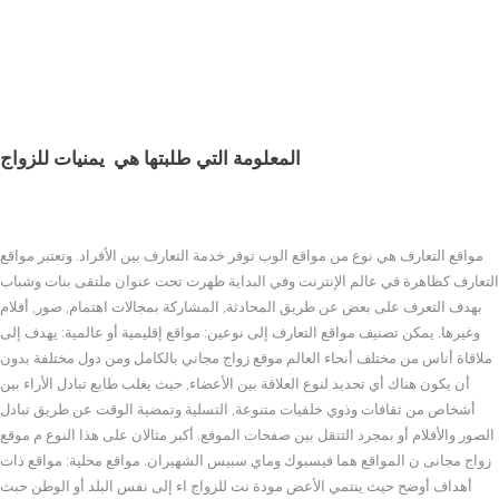
المعلومة التي طلبتها هي
يمنيات للزواج
مواقع التعارف هي نوع من مواقع الوب توفر خدمة التعارف بين الأفراد. وتعتبر مواقع
التعارف كظاهرة في عالم الإنترنت وفي البداية ظهرت تحت عنوان ملتقى بنات وشباب
بهدف التعرف على بعض عن طريق المحادثة, المشاركة بمجالات اهتمام, صور, أفلام
وغيرها. يمكن تصنيف مواقع التعارف إلى نوعين: مواقع إقليمية أو عالمية: يهدف إلى
ملاقاة أناس من مختلف أنحاء العالم موقع زواج مجاني بالكامل ومن دول مختلفة بدون
أن يكون هناك أي تحديد لنوع العلاقة بين الأعضاء, حيث يغلب طابع تبادل الأراء بين
أشخاص من ثقافات وذوي خلفيات متنوعة, التسلية وتمضية الوقت عن طريق تبادل
الصور والأفلام أو بمجرد التنقل بين صفحات الموفع. أكبر مثالان على هذا النوع م موقع
زواج مجانى ن المواقع هما فيسبوك وماي سبيس الشهيران. مواقع محلية: مواقع ذات
أهداف أوضح حيث ينتمي الأعض مودة نت للزواج اء إلى نفس البلد أو الوطن حبث