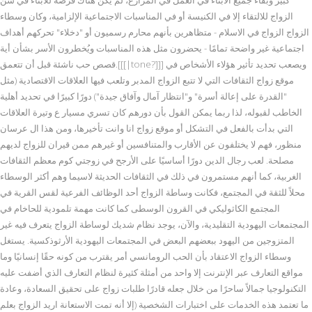
الزواج للالتقاء إلا في الكنيسة أو في المناسبات الاجتماعية الإلزامية، وكان وسطاء
الزواج الزواج في الاسلام - متظاهرين بأنهم محارم رسميون أو "دخلاء" تحركهم أهداف
اجتماعية غير واضحة تمامًا - يحضرون مثل هذه المناسبات ويُخطرون الأسر بشأن أية
قصص حب ناشئة قبل أن تتعمق.[[[|tone?]]] ويصعب تحديد تأثير هؤلاء الأشخاص في
موقع زواج الثقافات التي لا تتبع الزواج المدبر وتلعب فيها العلاقات الاقتصادية (مثل
"القدرة على إعالة أسرة" و"انتظار آمال وآفاق جيدة") دورًا كبيرًا في تحديد أهلية
الخاطب لقبوله، لذا ربما يمكن القول بأن دورهم كان تسري مسيار ع وتيرة العلاقات
التي بدأت بالفعل في التشكل أو موقع زواج انا وانت تأخيرها، ومن هذا ال عرسان
منظور، فهم لا يختلفون عن الأقارب والمتنافسين أو غيرهم ممن قيران للزواج لديهم
مصلحة. لعب رجال الدين دورًا أساسيًا على الأرجح في زوجتي كوم معظم الثقافات
الغربية، كما أنهم مستمرون في ذلك في الثقافات الحديثة لاسيما وهم أكثر الوسطاء
محلاً للثقة في المجتمع، فكانت وساطة الزواج أحد الوظائف الفرعية لقس القرية في
المجتمع الكاثوليكي في القرون الوسطى كما كانت مهمة تلمودية للحاخام في
المجتمعات اليهودية التقليدية، والآن، يوجد نظام شديك لوساطة الزواج يتعرف فيه غير
المتزوجين من اليهود ببعضهم البعض في المجتمعات اليهودية الأرثوذكسية. يستغل
وسطاء الزواج الاعتقاد بأن الحب الرومانسي أمر يقترب من كونه حقًا إنسانيًا وما
مواقع التعارف عبر الإنترنت إلا واحد من أمثلة كثيرة لنظام التعارف الذي أضفت عليه
التكنولوجيا جمالاً ساحرًا من خلال جعله قادرًا طلبات زواج على تحقيق السعادة، وعادة
ما تعتمد هذه الخدمات على اختبارات الشخصية (إلا أنه تمت الاستعانة اريد الزواج بعلم