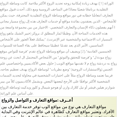
الوراثة [1]) بهدف زيادة إمكانية زوجه تحديد الزوج الأكثر ملاءمة. كانت وساطة الزواج
التقليدية برنامجًا شعبيًا معتادًا في المتاحف الروسية ومع ذلك، أحدث قبول مواقع
التعارف انتعاشًا خطابه في دور مواقع وساطة الزواج التقليدية المحترفة، حيث يمكن
للأشخاص - الذين يعتقدون بفائدة مواقع أو خدمات التعارف هذه إل زواج مسيار مجاني
ا أنهم يفضلون ذكاء الإنسان والتعارف الشخصي - الاختيار من بين مجموعة واسعة من
هذه الخدمات المتاحة الآن. وطبقًا لمار المطلق ك بروكز (خبير الشبك ماهو زواج
المسيار ات الاجتماعية والشخصية عبر الإنترنت)، "يمكنك فعلاً العثور على الأشخاص
المناسبين، الأمر الذي يعد تقدمًا عظيمًا سيحافظ على بقاء الصناعة للسنوات
الخمسين القادمة"،[2] ويضيف أن مواقع وساطة الزواج تقدم "فرصة للتواص موقع
زواج مودة ل" و"فرصة للتحقق والتوثق" من الأشخاص المحتمل ال ابحث عن زوجة
زواج به دردشة زواج م لا تقدمها مواقع الويب.[ حاول بعض الأكاديميين واختصاصيي علم
الجنس (والاستشارات الزوجية) "وضع نظريات" لوساطة الزواج بهدف تعظيم نجاحه،
فربما تعتمد وساطة الزواج مثلاً على اختبارات الشخصية في محاولة لتحديد السمات
الشخصية الأكثر توافقًا على الأرجح لبعضها البعض. ويشمل الأكاديميون كلاً من بيبر
شوارتز هيلين فيشر أو نيل كلارك وارن أو هوجو شيمال و كلوز ويدكيند (وساطة الزواج
على أساس علم الوراثة).