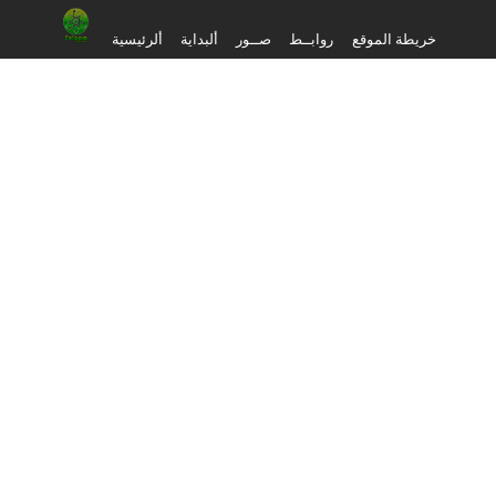
خريطة الموقع
روابــط
صــور
ألبداية
ألرئيسية