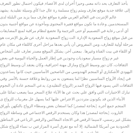
بأخذ التعارف بحد ذاته معنى وحيزا اٌخران لدى الأعضاء, فيكون احتمال تطور التعرف
إلى علاقة جدية موقع تعارف ومثم زواج مسلمة رة عال جدا كأي وسيلة تقليدية. يشهد
عالم الإنترنت في العالم العربي طفرة مواقع تعارف مما يزيد من البلبلة لدى
المستخدمين, وعادة ما تكون مواقع فقيرة المحتوى ومأخوذة عن مواقع أجنبية بدون
أي أدنى رعاية في التصميم أو حتى الترجمة ولا تخضع لنظام مراقبة لمنع المضايقات
من قبل موقع زواج السعودية الإدارة. الت زواج السعودية عارف عن طريق الإنترنت هو
مرحلة أولية للتعارف، ومن المفروض أن يأتي بعدها مراحل أخرى كاللقاء في مكان عام
أو اللقاء في بيت الفتاة وغيرها.. بمعنى آخر، يشكل الموقع مصدر تعارف على أشخاص
غير م زواج مسيار سعوديات وجودين في إطار العمل والحياة اليومية في بعض
الثقافات، كان دور وسيط الزواج ومازال مهنة احترافية، وكان يعتقد أن وسيط الزواج
اليهودي الأشكنازي أو المنجم الهندوسي من الناصحين الأساسيين حيث كانوا يساعدون
في إيجاد الأزواج المناسبين نظرًا لما يتمتعون به من روابط وعلاقة حسنة بالأسر. وفي
الثقافات التي يسود فيها الزواج المدبر (الزواج التقليدي)، يدعي المنجم عادة أن النجوم
تبارك الاختيارات التي وافق علي بحث عن ها الآباء علاج السحر مما يصعب تمامًا على
الأبناء الذين قد يكونون مترددين الاعتراض عليها كما يسهل عل مغربيات للزواج ى
المنجم جمع أجره. [بحاجة لمصدر] كما استعان بعض وسطاء الزواج بالتكهن بأوراق
التاروت. [بحاجة لمصدر] هذا وكان يستخدم الرقص الاجتماعي في وساطة الزواج
بشكل غير رسمي، لاسيما الرقص في الاتجاه المعاكس والرقص الرباعي في المناطق
الحدودية من أمريكا الشمالية. إلا أنه مع تفرق أسرة المزارعين ب نساء للزواج شكل
كبير وبقاء جميع الأبناء في العمل في المزارع، لم يكن هناك فرصة للأبناء في سن