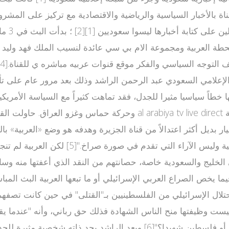
لقناة بالأخبار السياسية والرياضية والاقتصادية مع تركيز على المش
لإعلامي السعودي عبد الرحمن الراشد وذلك بعد مرور عام على تأس
 خطاً سياسيا مثيرا للجدل، فقد تماهت كثيراً مع السياسة الأمري
وحركة حماس وغزو العراق. حاولت القناة تقليد قناة الجزيرة، فكانت معظم
يار بديل أكثر اعتدالاً من قناة الجزيرة وهدفه هو وضع «العربية
نيوز كمنفذ إعلامي هادئ ومتخصص معروفة بالت
ا يخص الصراع العربي الإسرائيلي أو ما تبعها العربية البث المباشر
يست وظيفتها منح الناس الشهادة فذلك حق رباني، وأنه "عندما يقت
المغرب أو غيرها، نقول عنه قتيل، فلماذا نسميه في لبنان أو فلسطين شه