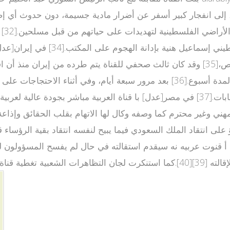
ي غزة، في ساعة متأخرة من مساء الإثنين 22 يناير 2007، إلى انفجار كبير أسفر عن أضرار 
كإج
الإيرانية 2009، قامت الحكومة الإيرانية بإغلاق مكتب قناة العربية لمدة أسبوع.[36]
ما وصفته بتغط الاخبار العالمية والعربية ية القناة "المنحازة" للانتخابات.[37] في مصر[عدل]
 على انتقاد الملك السعودي فيما يبيح لنفسه انتقاد بقية الرؤسا
نا أ قنوت عربيه نه سيقدم استقالته في حال لم يفسح المسؤولون