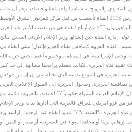
روع السعودي والترويج له سياسيا واجتماعيا واقتصاديا رغم أن غالب
مذيعي القناة والعاملين على كتابة أخبارها ليسوا سعوديين [1][2] ؛ بدأت البث في 3 مارس 2003 القناة تأسست من قبل مركز تلفزيون الشرق الأوسط (MBC)، مجموعة الحريري، ومستثمرين من
عدة دول عربية أخرى.[3].لكن تسريبات ويكيليكس كشفت أن محطة العربية ومجموعة الام بي سي عائدة لنسيب الملك فهد وليد البراهيم وأن 50٪ من أرباح القناة هي من نصيب الأمير عبد العزيز
بن فهد ابن الملك السعودي الراحل وأن الأمير ممن يقفون خلف التوجه السياسي والفكر موقع قنوات عربيه مباشره ي للقناة.[4] تولى إدارة القناة حين إنشائها وزير الإعلام الأردني السابق صالح
يس القناة. العربية كمنافس لقناة الجزيرة[عدل] مبنى القناة في
كية (وحتى الإسرائيلية) في المنطقة، وخصوصاً فيما يخص حزب الله
 برامجها مشابهة إلى حد كبير al arabiya tv live direct لبرامج قناة العربية tv مباشر الجزيرة أو مستوحاة منها. وبهذا
» بالنسبة للجزيرة في الموقع نفسه الذي تحتله سي إن إن من فوكس
غطية الموضوعية وليس الآراء التي تقدم في صورة صراخ."[5] لكن العربية لم تنجح بمنافسة الجزيرة، وبدخول الجزيرة إلى السوق الإعلامي العربي
عام 1996 فقد الكثير من الشخصيات والعائلات الحاكمة في الخليج والسعودية خاصة، حصانتهم من النقد الذي أعفتها منه وسائل الإعلام العربية الممولة حكومياً.[5] اعتنقت «العربية» قائمة من
 من غزو أمريكي للعراق. فالعربية التي أدارها بداية وزير الإعلام
الأردني الأسبق صالح القلاب أطلقت على من يقتلهم جنود الاحتلال الإسرائيلي من الفلسطينيين بـ"القتلى" في حين كانت تصفهم قناة الجزيرة بـ"الشهداء".[5] مدير القناة عبد الرحمن الراشد يرد
ل إرهابي بريئا أو مجاهدا سواء في السعودية أو مصر أو اليمن أو
يدا؟"[6] ويعد الراشد بحد ذاته شخصية مثيرة للجدل، حيث تعرض لانتقادات واسعة حتى من داخل الس قناة العربى