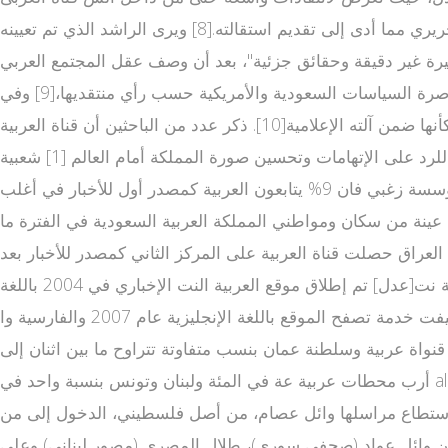
عودية[7] لخطه التحريري مما أدى إلى تقديم استقالته.[8] ويرى الراشد الذي تم تعيينه www al arabiya net كمدير للقناة بعد القلاب أوائل عام 2004 بعد تركه رئاسة صحيفة الشرق الأوسط إن
يرة غير دقيقة وحقائق جزئية"، بعد أن وصف عقل المجتمع العربي
بـ"غير السليم" بسبب الأسلوب بث العربية مباشر الذي تنقل به المعلومات.[5] من جانب آخر، تعرضت العربية لانتقادات تتهمها بمناصرة السياسات السعودية والأمريكية حسب رأي منتقديها،[9] وفي
الاحتجاجات الشعبية في مصر عام 201 اخبار العربيه مباشر الان 1 تم اتهام العربية على أنها منحازة كليًا للنظام الحاكم وظهرت وكأنها ضمن آلته الإعلامية[10]. ذكر عدد من الباحثين أن قناة العربية
وجريدة الشرق الأوسط وغيرها كجزء من "الإمبراطورية الإعلامية" السعودية، تعتمد على كتّاب ليبراليين غير سعوديين تحديداً للرد على الإتهامات وتحسين صورة المملكة أمام العالم [1] شعبية
القناة[عدل] نتائج استطلاع رأي لمؤسسة الزغبي تظهر نسبة مشاهدي قناة العربية سنة 2008 بحسب استطلاع راى قامت به مؤسسة زغبي فان 9% يتابعون العربية كمصدر أول للأخبار في أغلب
 على عينة من سكان ومواطني المملكة العربية السعودية في الفترة ما
لأخبار هناك،[11] وفي دراسة أخرى أجريت على سكان العراق حصلت قناة العربية على المركز الثاني كمصدر للأخبار بعد
قناة العراقية.[12] وبحسب دراسة قامت بها ألايد ميديا فإن عدد مشاهدي قناة العربية يقدر بـ 23,396,120 مشاهد.[13] العربية نت[عدل] تم إطلاق موقع العربية النت الإخباري في 2004 باللغة
العربية وأضيفت خدمة تصفح الموقع باللغة الإنجليزية عام 2007 والفارسية وا tv al arabiya لآردو عام 2008. معظم زوار ومعلقي الموقع بالعربية من السعودية بنسبة 32 % من زوار الموقع تليها
والجزائر والعراق واليمن قنواة عربية وسلطنة عمان بنسب متفاوتة تتراوح ما بين اثنان إلى
أرب محطات عربية عة في المئة ولبنان وتونس بنسبة واحد في al arabiya live tv المئة [14] و يشغل الصحافي السعودي مطر الأحمدي رئاسة تحرير الموقع. تغطية الحرب على العراق[عدل] غطى
عصام، من أصل فلسطيني، الدخول إلى من al3arabiya tv live طقة الفلوجة وبدأ يرسل
دخل فريق العربية المكون من وائل عواد (صحفي سوري)، طلال المصري (مصور لبناني) وعلي