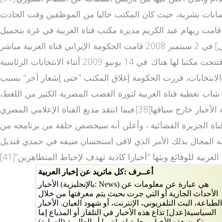
مادية جسيمة، دون حدوث أي إصابات بشرية، حيث كان المكتب خاليا من الموظفين وقت الحادث
راء احترازي بعد تعرض بعض موظفي القناة وعائلاتهم في الأراضي الفلسطينية لتهديدات على حياتهم من قبل مسلحين.[32] قامت ريهام عبد الكريم مديرة مكتب قناة العربية في غزة بتحميل
الحكومة الفلسطينية المسؤولية[33] وقام رئيس الوزراء الفلسطيني إسماعيل هنية بإدانة الهجوم على المكتب.[34] في إيران[عدل] في 2 سبتمبر 2008 قامت الحكومة الإيراني قناة العربية مباشر
بث حي ة بطرد مدير مكتب العربية في طهران حسن فحص،[35] وقد كان ثالث صحفي للقناة يتم طرده من إيران منذ أن افتتحت مكتبا لها هناك. في 14 يونيو 2009 أثناء الانتخابات الرئاسية
 بعد مرور سبعة أيام، وفي أثناء الاحتجاجات على الانتخابات، قررت الحكومة إغلاق المكتب "حتى إشعار آخر" بسبب
 با قناة العربية مباشر بجودة عالية لعربية شاب تغطية قناة العربية لثورة الغضب المصرية الكثير من اللغط،
حيث هاجم الناشط المصري وائل غنيم واتهمها بارتكاب خطأ غير مهني وغير محترم كما وصفه وكال لها الاتهام بقلب الحقائق وإذاعة الأخبار خارج سياقها[38].فيما انتقد مذيع القناة الإعلامي المصري
ء قناة الجزيرة الفضائية ، وأعلن أنه سيخصص حلقة من برنامجه من
 له المجال بذلك الأمر الذي لاقى استحسان ضيفه في حمدي قنديل