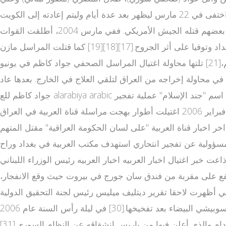
صافا (مهندس لبناني)[16] إلى العراق مع القوات ال موقع قناة العربية الحدث بريطانية وذلك من الحدود المشتركة مع الكويت، واختفى في 22 مارس ليظهر بعد عدة أيام وليتم إعادته إلى الكويت
ضمن تغطية إعلامية واسعة من طرف القناة. توفي 11 من كوادر العربية خلال الحرب على العراق، وقعوا ضحايا لأعمال العنف، بعضهم قتله الجيش الأمريكي. ففي مارس 2004، أطلقت القوات
الأمريكية النار وقتلت مراسل العربية علي الخطيب والمصور علي عبد العزيز، حيث نقلا إلى مستشفى بث مباشر العربية يوتيوب بغداد وتوفيا على أثر الجروح.[17][18][19] كما قتلت المراسل مازن
بواسطة صاروخ من طائرة مروحية.[20] ثم محاولة خطف مدير مكتب قناة العربية في بغداد هشام بدوي ومذيعة القناة نجوى قاسم،[21] تلتها محاولة اغتيال المراسل الصحفي جواد كاظم في يونيو
 فترات حرجة مر بها مسؤولي القناة في محاولة إخراجه من العراق لتلقي العلاج في الخارج. بعدها عاد
جواد كاظم للع alarabiya arabic مل على كرسي متحرك هذه المرة في مقر القناة في دبي كمحرر ومذيع للأخبار،[23] وتبنت جماعة مسلحة أطلقت على نفسها اسم "جند الإسلام" عملية تفجير
سيارة ملغومة بمكتب القناة في بغداد الذي راح ضحيتها 7 من موظفي القناة في أكتوبر 2004.[24][25] في صباح يوم الأربعاء 22 فبراير 2006 اغتيلت أطوار بهجت مراسلة قناة العربية في العراق
ضريح العسكريين وفي صباح 4 أغسطس 2 قناة العربية 007 أعلنت قناة العربية اخر اخبار قناة العربية "على لسان الحكومة العراقية" مقتل المتهم
 تنظيم القاعدة المدعو هيثم البدري. في يوليو 2010 تبنى تنظيم القاعدة المسؤولية عن تفجير انتحاري استهدف مكتب العربية في بغداد وراح
ولى التي أذاعت خبر اغتيال اخبار العربيه اخبار العربيه رئيس الوزراء اللبناني
 فيديو كاميرا بنك "إتش إس بي سي" الذي يقع على مقربة من فندق سان جورج في بيروت حيث وقع الانفجار،
د عليها التحقيق[29] وتظهر فيها سيارة مشتبه بها بيك أب بيضاء من نوع ميتسوبيشي كانتر موديل 1995 أو 1996 والتي أظهرت لاحقا تقرير ديتليف ميليس رئيس لجنة التحقيق الدولية
التي شكلتها الأمم المتحدة للتحقيق في اغتيال رئيس الوزراء اللبناني السابق رفيق الحريري أن الاغتيال تم بواسطة الشاحنة الميتسوبيشي البيضاء بعد تفخيخها.[30] في ليلة رأس السنة عام 2006
بثت القناة مقابلة مع نائب الرئيس السوري عبد الحليم خدام والذي أعلن فيها من باريس انشقاقه عن النظام السوري.[31] alarabiya tv live في الأراضي الفلسطينية[عدل] تعرض مكتب قناة العربية