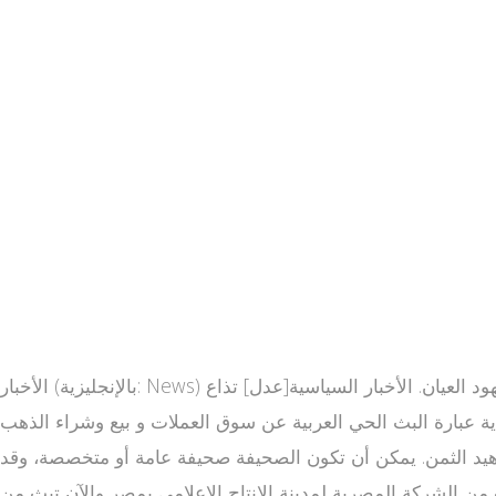
الأخبار (بالإنجليزية: News) هي عبارة عن معلومات عن الأحداث الجارية أو التي جرت بحيث يتم معرفتها من خلال الطباعة، البث التلفزيوني، الإنترنت، أو شهود العيان. الأخبار السياسية[عدل] تذاع
قتصادية عبارة البث الحي العربية عن سوق العملات و بيع وشراء الذهب
ق زهيد الثمن. يمكن أن تكون الصحيفة صحيفة عامة أو متخصصة، وقد
 أو أسبوعيا. قناة العربية هي قناة فضائية إخبارية سعودية وجزء من شبكة إعلامية سعودية [1] كانت تبث من الشركة المصرية لمدينة الإنتاج الإعلامي بمصر والآن تبث من