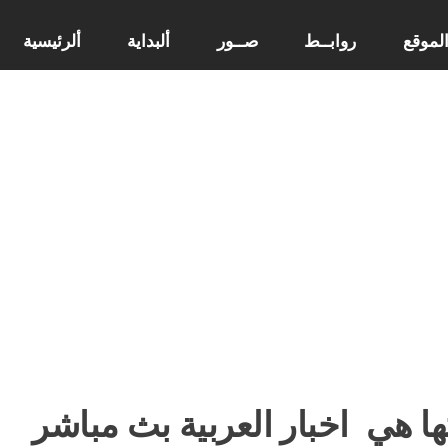
لموقع
روابــط
صــور
ألبداية
ألرئيسية
ها هي
اخبار العربية بث مباشر