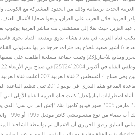
2005 أثناء خروجه من أحد المطاعم في بغداد [22] والذي قضى بعدها 6 أشهر صعبة للعلاج بعد
مع طاقم العمل أثناء تغطيتها لأحداث تفجير 
باغتيال قنوات عربية أطوار بهجت، وهو أحد عناصر
ناة الجزيرة الفضائية أثناء اضطرابات لبنان[عدل] كانت قناة العربية القناة الأ
السابق رفيق الحريري،[27][28] كما بثت حصريا في مساء الأحد 27 مارس 2005 صور
والتي اعتم