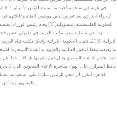
ف
حافظ الميرازي على الهواء مباشرة الإعلام السعودي الذي لا يجرؤ
القاهرة لتناول أثر تنحي الرئيس مبارك على السعودية، معل
والمشهور مما أدى لإقالته [39][40].كما استنكرت لجان التظاهرات الشعبية تغطية قناة العربية للوقائع وبثها "أخبارا كاذبة تهدف لإحباط المتظاهرين"[41].