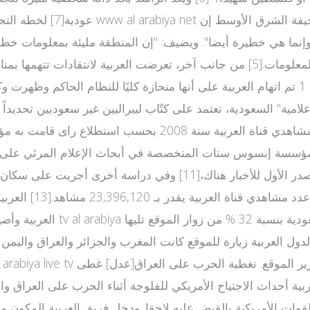
 وإنما هي خطيرة أيضا". ويضيف: "إن المنطقة مليئة بمعلومات خط
يدانية أجرتها مؤسسة إبسوس ستات المتخصصة في أبحاث الإعلام المرئي
بين 28 يونيو 2006 و1 أغسطس 2006 كانت قناة العربية المصدر الأول ل
% وسوريا 7 % والولايات المتحدة بنسبة 8 %. أقل الدول العربية زيارة للموقع كانت المغرب 
 أحداث الاجتياح الأمريكي للفلوجة أثناء الحرب على العراق واستطاع مراسلها وائل 
خبارية التي وصفت بالخاطفة للأنفاس.[15] قامت القوات الأمريكية بالقبض عليه لاحقا. و