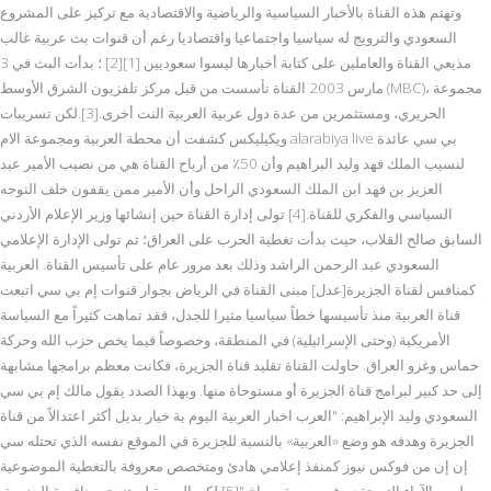
وتهتم هذه القناة بالأخبار السياسية والرياضية والاقتصادية مع تركيز على المشروع
السعودي والترويج له سياسيا واجتماعيا واقتصاديا رغم أن قنوات بث عربية غالب
مذيعي القناة والعاملين على كتابة أخبارها ليسوا سعوديين [1][2] ؛ بدأت البث في 3
مارس 2003 القناة تأسست من قبل مركز تلفزيون الشرق الأوسط (MBC)، مجموعة
الحريري، ومستثمرين من عدة دول عربية العربية النت أخرى.[3].لكن تسريبات
ويكيليكس كشفت أن محطة العربية ومجموعة الام alarabiya live بي سي عائدة
لنسيب الملك فهد وليد البراهيم وأن 50٪ من أرباح القناة هي من نصيب الأمير عبد
العزيز بن فهد ابن الملك السعودي الراحل وأن الأمير ممن يقفون خلف التوجه
السياسي والفكري للقناة.[4] تولى إدارة القناة حين إنشائها وزير الإعلام الأردني
السابق صالح القلاب، حيث بدأت تغطية الحرب على العراق؛ ثم تولى الإدارة الإعلامي
السعودي عبد الرحمن الراشد وذلك بعد مرور عام على تأسيس القناة. العربية
كمنافس لقناة الجزيرة[عدل] مبنى القناة في الرياض بجوار قنوات إم بي سي اتبعت
قناة العربية منذ تأسيسها خطاً سياسيا مثيرا للجدل، فقد تماهت كثيراً مع السياسة
الأمريكية (وحتى الإسرائيلية) في المنطقة، وخصوصاً فيما يخص حزب الله وحركة
حماس وغزو العراق. حاولت القناة تقليد قناة الجزيرة، فكانت معظم برامجها مشابهة
إلى حد كبير لبرامج قناة الجزيرة أو مستوحاة منها. وبهذا الصدد يقول مالك إم بي سي
السعودي وليد الإبراهيم: "العرب اخبار العربية اليوم ية خيار بديل أكثر اعتدالاً من قناة
الجزيرة وهدفه هو وضع «العربية» بالنسبة للجزيرة في الموقع نفسه الذي تحتله سي
إن إن من فوكس نيوز كمنفذ إعلامي هادئ ومتخصص معروفة بالتغطية الموضوعية
وليس الآراء التي تقدم في صورة صراخ."[5] لكن العربية لم تنجح بمنافسة الجزيرة،