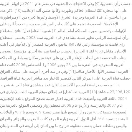
حسب رأي منتقديها،[9] وفي الاحتجاجات الشعبية في مصر عام 2011 تم اتهام العربية
على أنها منحازة كليًا للنظام الحاكم وظهرت وكأنها ضمن آلته الإعلامية[10]. ذكر عدد
من الباحثين أن قناة العربية وجريدة الشرق الأوسط وغيرها كجزء من "الإمبراطورية
الإعلامية" السعودية، تعتمد على كتّاب ليبراليين غير سعوديين تحديداً للرد على
الإتهامات وتحسين صورة المملكة أمام العالم [1] شعبية القناة[عدل] نتائج استطلاع
رأي لمؤسسة الزغبي تظهر نسبة مشاهدي قناة العربية سنة 2008 بحسب استطلاع
راى قامت به مؤسسة زغبي فان 9% يتابعون العربية كمصدر أول للأخبار في أغلب
الأحيان, مقابل 53% لقناة الجزيرة. بحسب دراسة ميدانية أجرتها مؤسسة إبسوس
ستات المتخصصة في أبحاث الإعلام المرئي على عينة من سكان ومواطني المملكة
العربية السعودية في الفترة ما بين 28 يونيو 2006 و1 أغسطس 2006 كانت قناة
العربية المصدر الأول للأخبار هناك،[11] وفي دراسة أخرى أجريت على سكان العراق
حصلت قناة العربية على المركز الثاني كمصدر للأخبار بعد مباشر العربية قناة العراقية.
[12] وبحسب دراسة قامت بها ألايد ميديا فإن عدد مشاهدي قناة العربية يقدر بـ
23,396,120 مشاهد.[13] العربية نت[عدل] تم إطلاق موقع العربية النت الإخباري في
2004 باللغة العربية وأضيفت قناة العربية اخبار خدمة تصفح الموقع باللغة الإنجليزية
عام 2007 والفارسية والآردو عام 2008. معظم زوار ومعلقي الموقع بالعربية من
السعودية بنسبة 32 % من زوار الموقع تليها مصر بنسبة 9 % وسوريا 7 % والولايات
المتحدة بنسبة 8 %. أقل الدول العربية زيارة للموقع كانت المغرب والجزائر والعراق
واليمن وسلطنة عمان بنسب متفاوتة تتراوح ما بين اثنان إلى أربعة في المئة ولبنان