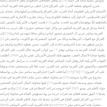
وتونس بنسبة واحد في المئة [14] و يشغل الصحافي السعودي مطر الأحمدي رئاسة
تحرير الموقع. تغطية الحرب على العراق[عدل] غطى مراسلو قناة العربية أحداث
الاجتياح الأمريكي للفلوجة أثناء الحرب على العراق واستطاع مراسلها وائل عصام، من
أصل فلسطيني، الدخول إلى منطقة الفلوجة وبدأ يرسل تقاريره الإخبارية التي وصفت
بالخاطفة للأ موقع قناة العربية الحدث نفاس.[15] قامت القوات الأمريكية بالقبض عليه
لاحقا. ودخل فريق العربية المكون من وائل عواد (صحفي سوري)، طل عربي بث قناة
العربية مباشر عربي ال المصري (مصور لبناني) وعلي صافا (مهندس لبناني)[16] إلى
العراق مع القوات البريطانية وذلك من الحدود المشتركة مع الكويت، واختفى في 22
مارس ليظهر بعد عدة أيام وليتم إعادته إلى الكويت ضمن تغطية إعلامية واسعة من
طرف القناة. العربية بث مباشر توفي 11 من كوادر العربية خلال الحرب على العراق،
وقعوا ضحايا لأعمال العنف، بعضهم قتله الجيش الأمريكي. ففي مارس 2004، أطلقت
القوات الأمريكية النار وقتل البث المباشر لقناة العربية الحدث ت مراسل العربية علي
الخطيب والمصور علي العربية مباشر عبد العزيز، حيث نقلا إلى مستشفى بغداد وتوفيا
على أثر الجروح.[17][18][19] كما قتلت المرا اخبارالعربيه مباشر سل مازن بواسطة
صاروخ من طائرة مروحية.[20] ثم محاولة خطف مدير مكتب قناة العربية في بغداد
هشام بدوي ومذيعة القناة نجوى قاسم،[21] تلتها محاولة اغتيال المراسل الصحفي
جواد كاظم في يونيو 2005 أثناء خروجه من أحد المطاعم في بغداد [22] والذي قضى
بعدها 6 أشهر صعبة للعلاج بعد فترات حرجة مر بها مسؤولي القناة في محاولة إخراجه
من العراق لتلقي العلاج في الخارج. بعدها عاد جواد كاظم للعمل على كرسي www
alarab قناة العربية البث الحي المباشر iya net live tv متحرك هذه المرة في مقر