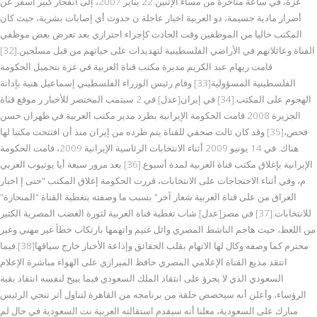
غزة، في ساعة متأخرة من مساء الإثنين 22 يناير 2007، إلى انفجار كبير أسفر عن
أضرار مادية جسيمة، دو العربية اخبار عاجلة ن حدوث أي إصابات بشرية، حيث كان
المكتب خاليا من الموظفين وقت الحادث كإجراء احترازي بعد تعرض بعض موظفي
القناة وعائلاتهم في الأراضي الفلسطينية لتهديدات على حياتهم من قبل مسلحين.[32]
قامت ريهام عبد الكريم مديرة مكتب قناة العربية في غزة بتحميل الحكومة
الفلسطينية المسؤولية[33] وقام رئيس الوزراء الفلسطيني إسماعيل هنية بإدانة
الهجوم على المكتب.[34] في إيران[عدل] في 2 سبتمب المختصر للأخبار ر موقع قناة
الجزيرة 2008 قامت الحكومة الإيرانية بطرد مدير مكتب العربية في طهران حسن
فحص،[35] وقد كان ثالث صحفي للقناة يتم طرده من إيران منذ أن افتتحت مكتبا لها
هناك. في 14 يونيو 2009 أثناء الانتخابات الرئاسية الإيرانية 2009، قامت الحكومة
الإيرانية بإغلاق مكتب قناة العربية لمدة أسبوع.[36] بعد مرور سبعة أيا يوتيوب العربي
م، وفي أثناء الاحتجاجات على الانتخابات، قررت الحكومة إغلاق المكتب "حتى إ اخبار
العراق من على قناة العربية شعار آخر" بسبب ما وصفته بتغطية القناة "المنحازة"
للانتخابات.[37] في مصر[عدل] شاب تغطية قناة العربية لثورة الغضب المصرية الكثير
من اللغط، حيث هاجم الناشط المصري وائل غنيم واتهمها بارتكاب خطأ غير مهني وغير
محترم كما وصفه وكال لها الاتهام بقلب الحقائق وإذاعة الأخبار خارج سياقها[38].فيما
انتقد مذيع القناة الإعلامي المصري حافظ الميرازي على الهواء مباشرة الإعلام
السعودي الذي لا يجرؤ على انتقاد الملك السعودي فيما يبيح لنفسه انتقاد بقية
الرؤساء، وأعلن أنه سيخصص حلقة من برنامجه من القاهرة لتناول أثر تنحي الرئيس
مبارك على السعودية، معلنا أنه سيقدم استقالته العربية نت السعودية في حال لم