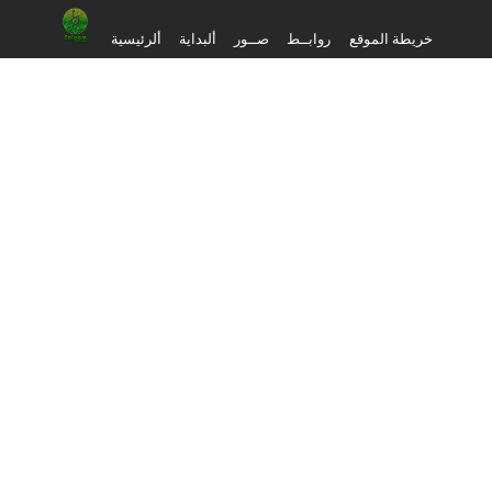
خريطة الموقع
روابــط
صــور
ألبداية
ألرئيسية