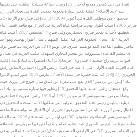
القناة في دبي كمحرر ومذيع للأخبار،[23] وتبنت جماعة مسلحة أطلقت على نفسها
اسم "جند الإسلام" عملية تفجير سيارة ملغومة بمكتب القناة في بغداد الذي راح
ضحيتها 7 من موظفي القناة في أكتوبر 2004.[24][25] في صباح يوم الأربعاء 22
فبراير 2006 اغتيلت أطوار بهجت مراسلة قناة العربية في العراق مع طاقم العمل أثناء
تغطيتها لأحداث تفجير ضريح العسكريين وفي صباح 4 أغسطس 2007 أعلنت قناة
العربية "على لسان الحكومة العراقية" مقتل المتهم باغتيال أطوار بهجت، وهو أحد
عناصر تنظيم القاعدة المدعو هيثم البدري. في يوليو 2010 تبن العربية نت فيس بوك
ى تنظيم القاعدة المسؤولية عن تفجير انتحاري استهدف مكتب العربية في بغداد و
قنوات عربية راح ضحيته 4 قتلى و16 جريحا.[26] أثناء اضطرابات لبنان[عدل] كانت
قناة العربية القناة الأولى التي أذاعت خبر اغتيال رئيس الوزراء اللبناني السابق رفيق
الحريري،[27][28] كما بثت حصريا في مساء الأحد 27 مارس 2005 صور فيديو كاميرا
بنك "إتش إس بي سي" الذي يقع على مقربة من فندق سان جورج في بيروت حيث
وقع الانفجار، والتي اعتمد عليها التحقيق[29] وتظهر فيها سيارة مشتبه بها بيك أب
بيضاء من نوع ميتسوبيشي كانتر موديل 1995 أو 1996 والتي أظهرت لاحقا تقرير
ديتليف ميليس رئيس لجنة التحقيق الدولية التي شكلتها الأمم المتحدة للتحقيق في
اغتيال رئيس الوزراء اللبناني السابق رفيق الحريري أن الاغتيال تم بواسطة الشاحنة
الميتسوبيشي البيضاء بعد تفخيخها.[30] في ليلة رأس السنة عام 2006 بثت القناة
مقابلة مع نائب الرئيس السوري عبد الحليم خدام والذي أعلن فيها من باريس انشقاقه
عن النظام السوري.[31] في الأراضي الفلسطينية[عدل] تعرض مكتب قناة العربية في