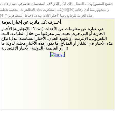
يفسح المسؤولون له المجال بذلك الأمر الذي لاقى استحسان ضيفه في حمدي قنديل
والمشهور مما أدى لإقالته [39][40].كما استنكرت لجان التظاهرات الشعبية تغطية
قناة العربية للوقائع وبثها "أخبارا كاذبة تهدف لإحباط المتظاهرين"[41].