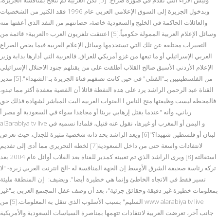
وبدخول الجزيرة إلى السوق الإعلامي العربي عام 1996 فقد الكثير من الشخصيات
والعائلات الحاكمة في الخليج والسعودية خاصة، حصانتهم من النقد الذي أعفتها منه
وسائل الإعلام العربية الممولة حكومياً.[5] اعتنقت تلفزيون العرب «العربية» قائمة من
التعبيرات مختلفة عن تلك التي تستخدمها وسائل الإعلام العربية فيما يخص الصراع
العربي الإسرائيلي أو ما تبعها من غزو أمريكي للعراق. فالعربية التي أدارها بداية وزير
الإعلام الأردني الأسبق صالح القلاب أطلقت على من يقتلهم جنود الاحتلال الإسرائيلي
من الفلسطينيين بـ"القتلى" في حين كانت تصفهم قناة الجزيرة بـ"الشهداء".[5] مدير
القناة عبد الرحمن الراشد يرد على هذه النقطة قائلا أن القضية معقدة أكثر مما تبدو،
فالمحطة ليست وظيفتها منح الناس ا القنوات العربية البث المباشر لشهادة فذلك حق
رباني، وأنه "عندما يقتل إرهابي بريئا أو مجاهدا سواء في السعودية أو مصر أ
al3arabiya tv live و اليمن أو المغرب أو غيرها، نقول عنه قتيل، فلماذا نسميه في
لبنان أو فلسطين شهيدا؟"[6] ويعد الراشد بحد ذاته شخصية مثيرة للجدل، حيث تعرض
لانتقادات واسعة حتى من داخل السعودية[7] لخطه التحريري مما أدى إلى تقديم
استقالته.[8] ويرى الراشد الذي تم تعيينه كمدير للقناة بعد القلاب أوائل عام 2004 بعد
تركه رئاسة صحيفة الشرق الأوسط إن الجهة المنافسة له -الج انترنت العربي زيرة- "لا
تسير فقط في الاتجاه الخاطئ وإنما هي خطيرة أيضا". ويضيف: "إن المنطقة مليئة
بمعلومات خطيرة غير دقيقة وحقائق جزئية"، بعد أن وصف عقل المجتمع العربي بـ"غير
السليم" بسبب الأسلوب الذي تنقل به المعلومات.[5] من www alarabiya tv live
جانب آخر، تعرضت العربية لانتقادات تتهمها بمناصرة السياسات السعودية والأمريكية