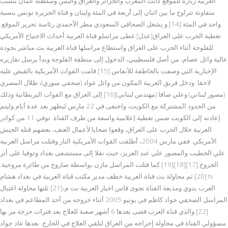
العربية زيارة للموقع كانت المغرب والجزائر والعراق واليمن وسلطنة عمان بنسب
متفاوتة تتراوح ما بين اثنان إلى أربعة في المئة ولبنان و قناة الجزيرة تونس بنسبة
واحد في المئة [14] و يشغل الصحافي السعودي مطر الأحمدي رئاسة تحرير الموقع.
تغطية الحرب على العراق[عدل] غطى مراسلو قناة العربية أحداث الاجتياح الأمريكي
للفلوجة أثناء الحرب على العراق واستطاع مراسلها قناة العربية بث مباشر بجودة
عالية وائل عصام، من أصل فلسطيني، الدخول إلى منطقة الفلوجة وبدأ يرسل تقاريره
الإخبارية التي وصفت بالخاطفة للأنفاس.[15] قامت القوات الأمريكية بالقبض عليه
لاحقا. ودخل فريق العربية المكون من وائل عواد (صحفي سوري)، طلال المصري
(مصور لبناني) وعلي صافا (مهندس لبناني)[16] إلى العراق مع القوات البريطانية وذلك
من الحدود المشتركة مع الكويت، واختفى في 22 مارس ليظهر بعد عدة أيام وليتم
إعادته إلى الكويت ضمن تغطية إعلامية واسعة من طرف القناة. توفي 11 من كوادر
العربية خلال الحرب على العراق، وقعوا ضحايا لأعمال العنف، بعضهم قتله الجيش
الأمريكي. ففي مارس 2004، أطلقت القوات الأمريكية النار وقتلت مراسل العربية
علي الخطيب والمصور علي عبد العزيز، حيث نقلا إلى مستشفى بغداد وتوفيا على أثر
الجروح.[17][18][19] كما قتلت المراسل مازن بواسطة صاروخ من طائرة مروحية.
[20] ثم محاولة بث قناة العربية خطف مدير مكتب قناة العربية في بغداد هشام tv
العرب بدوي ومذيعة القناة نجوى قاس اخبار العربية نت م،[21] تلتها محاولة اغتيال
المراسل الصحفي جواد كاظم في يونيو 2005 أثناء خروجه من أحد المطاعم في بغداد
[22] والذي قناة العرب قضى بعدها 6 أشهر صعبة للعلاج بعد فترات حرجة مر بها
مسؤولي القناة في محاولة إخراجه من العراق لتلقي العلاج في الخارج. بعدها عاد جواد