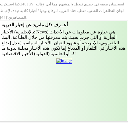
استحسان ضيفه في حمدي قنديل والمشهور مما أدى لإقالته [39][40].كما استنكرت
لجان التظاهرات الشعبية تغطية قناة العربية للوقائع وبثها "أخبارا كاذبة تهدف لإحباط
المتظاهرين"[41].