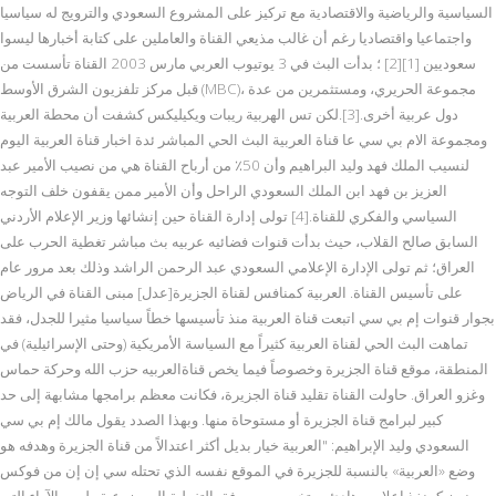
السياسية والرياضية والاقتصادية مع تركيز على المشروع السعودي والترويج له سياسيا
واجتماعيا واقتصاديا رغم أن غالب مذيعي القناة والعاملين على كتابة أخبارها ليسوا
سعوديين [1][2] ؛ بدأت البث في 3 يوتيوب العربي مارس 2003 القناة تأسست من
قبل مركز تلفزيون الشرق الأوسط (MBC)، مجموعة الحريري، ومستثمرين من عدة
دول عربية أخرى.[3].لكن تس الهربية ريبات ويكيليكس كشفت أن محطة العربية
ومجموعة الام بي سي عا قناة العربية البث الحي المباشر ئدة اخبار قناة العربية اليوم
لنسيب الملك فهد وليد البراهيم وأن 50٪ من أرباح القناة هي من نصيب الأمير عبد
العزيز بن فهد ابن الملك السعودي الراحل وأن الأمير ممن يقفون خلف التوجه
السياسي والفكري للقناة.[4] تولى إدارة القناة حين إنشائها وزير الإعلام الأردني
السابق صالح القلاب، حيث بدأت قنوات فضائيه عربيه بث مباشر تغطية الحرب على
العراق؛ ثم تولى الإدارة الإعلامي السعودي عبد الرحمن الراشد وذلك بعد مرور عام
على تأسيس القناة. العربية كمنافس لقناة الجزيرة[عدل] مبنى القناة في الرياض
بجوار قنوات إم بي سي اتبعت قناة العربية منذ تأسيسها خطاً سياسيا مثيرا للجدل، فقد
تماهت البث الحي لقناة العربية كثيراً مع السياسة الأمريكية (وحتى الإسرائيلية) في
المنطقة، موقع قناة الجزيرة وخصوصاً فيما يخص قناةالعربيه حزب الله وحركة حماس
وغزو العراق. حاولت القناة تقليد قناة الجزيرة، فكانت معظم برامجها مشابهة إلى حد
كبير لبرامج قناة الجزيرة أو مستوحاة منها. وبهذا الصدد يقول مالك إم بي سي
السعودي وليد الإبراهيم: "العربية خيار بديل أكثر اعتدالاً من قناة الجزيرة وهدفه هو
وضع «العربية» بالنسبة للجزيرة في الموقع نفسه الذي تحتله سي إن إن من فوكس
نيوز كمنفذ إعلامي هادئ ومتخصص معروفة بالتغطية الموضوعية وليس الآراء التي