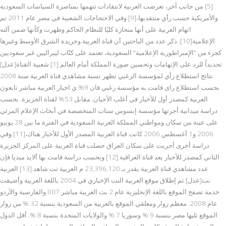
[5] من جانب آخر، تعرضت العربية لانتقادات تتهمها بمناصرة السياسات السعودية
والأمريكية حسب رأي منتقديها،[9] وفي الاحتجاجات الشعبية في مصر عام 2011 تم
اتهام العربية على أنها منحازة كليًا للنظام الحاكم وظهرت وكأنها ضمن آلته
الإعلامية[10]. ذكر عدد من الباحثين أن قناة العربية وجريدة الشرق الأوسط وغيرها
كجزء من "الإمبراطورية الإعلامية" السعودية، تعتمد على كتّاب ليبراليين غير سعوديين
تحديداً للرد على الإتهامات وتحسين صورة المملكة أمام العالم [1] شعبية القناة[عدل]
نتائج استطلاع رأي لمؤسسة الزغبي تظهر نسبة مشاهدي قناة العربية سنة 2008
بحسب استطلاع راى قامت به مؤسسة زغبي فان 9% ي اخبار العربية مباشر تابعون
العربية كمصدر أول للأخبار في أغلب الأحيان, مقابل 53% لقناة الجزيرة. بحسب
دراسة ميدانية أجرتها مؤسسة إبسوس ستات المتخصصة في أبحاث الإعلام المرئي
على عينة من سكان ومواطني المملكة العربية السعودية في الفترة ما بين 28 يونيو
2006 و1 أغسطس 2006 كانت قناة العربية المصدر الأول للأخبار هناك،[11] وفي
دراسة أخرى أجريت على سكان العراق حصلت قناة العربية على المركز الجزيرة
الثاني كمصدر للأخبار بعد قناة العراقية.[12] وبحسب دراسة قامت بها ألايد ميديا فإن
عدد مشاهدي قناة العربية يقدر بـ 23,396,120 م العربية تت شاهد.[13] العربية
نت[عدل] تم إطلاق موقع العربية النت الإخباري في 2004 باللغة العربية وأضيفت
خدمة تصفح الموقع باللغة الإنجليزية عام 2 بث العربية مباشر 007 والفارسية والآردو
عام 2008. معظم زوار ومعلقي الموقع بالعربية من السعودية بنسبة 32 % من زوار
الموقع تليها مصر بنسبة 9 % وسوريا 7 % والولايات المتحدة بنسبة 8 %. أقل الدول