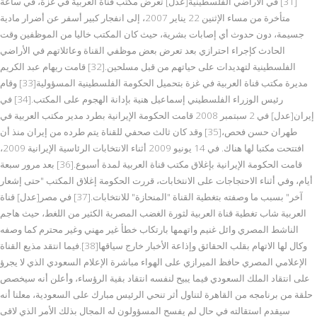
[31] في الأراضي الفلسطينية[عدل] تعرض مكتب قناة العربية في غزة، في ساعة
متأخرة من مساء الإثنين 22 يناير 2007، إلى انفجار كبير أسفر عن أضرار مادية
جسيمة، دون حدوث أي إصابات بشرية، حيث كان المكتب خاليا من الموظفين وقت
الحادث كإجراء احترازي بعد تعرض بعض موظفي القناة وعائلاتهم في الأراضي
الفلسطينية لتهديدات على حياتهم من قبل مسلحين.[32] قامت ريهام عبد الكريم
مديرة مكتب قناة العربية في غزة بتحميل الحكومة الفلسطينية المسؤولية[33] وقام
رئيس الوزراء الفلسطيني إسماعيل هنية بإدانة الهجوم على المكتب.[34] في
إيران[عدل] في 2 سبتمبر 2008 قامت الحكومة الإيرانية بطرد مدير مكتب العربية في
طهران حسن فحص،[35] وقد كان ثالث صحفي للقناة يتم طرده من إيران منذ أن
افتتحت مكتبا لها هناك. في 14 يونيو 2009 أثناء الانتخابات الرئاسية الإيرانية 2009،
قامت الحكومة الإيرانية بإغلاق مكتب قناة العربية لمدة أسبوع.[36] بعد مرور سبعة
أيام، وفي أثناء الاحتجاجات على الانتخابات، قررت الحكومة إغلاق المكتب "حتى إشعار
آخر" بسبب ما وصفته بتغطية القناة "المنحازة" للانتخابات.[37] في مصر[عدل] قناة
العربية شاب تغطية قناة العربية لثورة الغضب المصرية الكثير من اللغط، حيث هاجم
الناشط المصري وائل غنيم واتهمها بارتكاب خطأ غير مهني وغير محترم كما وصفه
وكال لها الاتهام بقلب الحقائق وإذاعة الأخبار خارج سياقها[38].فيما انتقد مذيع القناة
الإعلامي المصري حافظ الميرازي على الهواء مباشرة الإعلام السعودي الذي لا يجرؤ
على انتقاد الملك السعودي فيما يبيح لنفسه انتقاد بقية الرؤساء، وأعلن أنه سيخصص
حلقة من برنامجه من القاهرة لتناول أثر تنحي الرئيس مبارك على السعودية، معلنا أنه
سيقدم استقالته في حال لم يفسح المسؤولون له المجال بذلك الأمر الذي لاقى