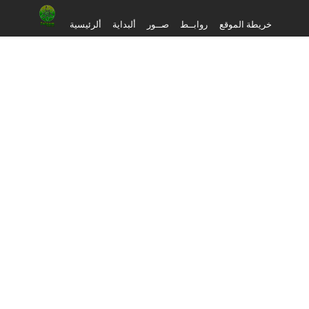
خريطة الموقع
روابــط
صــور
ألبداية
ألرئيسية