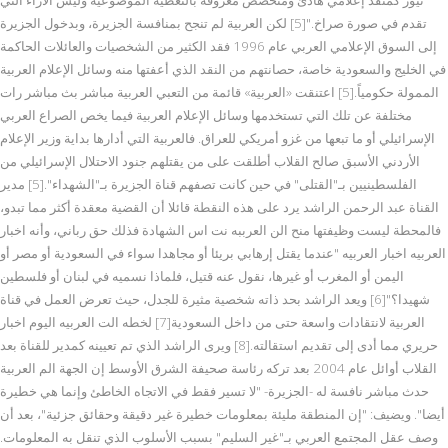
تقدم في صورة صراخ."[5] لكن العربية لم تنجح بمنافسة الجزيرة، وبدخول الجزيرة
إلى السوق الإعلامي العربي عام 1996 فقد الكثير من الشخصيات والعائلات الحاكمة
في الخليج والسعودية خاصة، حصانتهم من النقد الذي أعفتها منه وسائل الإعلام العربية
الممولة حكومياً.[5] اعتنقت «العربية» قائمة من التعبي العربية مباشر بث مباشر رات
مختلفة عن تلك التي تستخدمها وسائل الإعلام العربية فيما يخص الصراع العربي
الإسرائيلي أو ما تبعها من غزو أمريكي للعراق. فالعربية التي أدارها بداية وزير الإعلام
الأردني الأسبق صالح القلاب أطلقت على من يقتلهم جنود الاحتلال الإسرائيلي من
الفلسطينيين بـ"القتلى" في حين كانت تصفهم قناة الجزيرة بـ"الشهداء".[5] مدير
القناة عبد الرحمن الراشد يرد على هذه النقطة قائلا أن القضية معقدة أكثر مما تبدو،
فالمحطة ليست وظيفتها منح الن العرببه نت اس الشهادة فذلك حق رباني، وأنه اخبار
العربيه اخبار العربيه "عندما يقتل إرهابي بريئا أو مجاهدا سواء في السعودية أو مصر أو
اليمن أو المغرب أو غيرها، نقول عنه قتيل، فلماذا نسميه في لبنان أو فلسطين
شهيدا؟"[6] ويعد الراشد بحد ذاته شخصية مثيرة للجدل، حيث تعرض العمل في قناة
العربية لانتقادات واسعة حتى من داخل السعودية[7] لخطه الت العربيه اليوم اخبار
حريري مما أدى إلى تقديم استقالته.[8] ويرى الراشد الذي تم تعيينه كمدير للقناة بعد
القلاب أوائل عام 2004 بعد تركه رئاسة صحيفة الشرق الأوسط إن الجهة الم العربية
حدث مباشر نافسة له -الجزيرة- "لا تسير فقط في الاتجاه الخاطئ وإنما هي خطيرة
أيضا". ويضيف: "إن المنطقة مليئة بمعلومات خطيرة غير دقيقة وحقائق جزئية"، بعد أن
وصف عقل المجتمع العربي بـ"غير السليم" بسبب الأسلوب الذي تنقل به المعلومات.