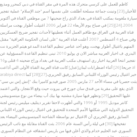
كاظم للعمل على كرسي متحرك هذه المرة في مقر القناة في دبي كمحرر ومذيع
للأخبار،[23] وتبنت جماعة مسلحة أطلقت على نفسها اسم "جند الإسلام" عملية تفجير
سيارة ملغومة بمكتب القناة في بغداد الذي راح ضحيتها 7 من موظفي القناة في أكتوبر
2004.[24][25] في صباح يوم الأربعاء 22 فبراير 2006 اغتيلت أطوار بهجت مراسلة
قناة العربية في العراق مع طاقم العمل أثناء تغطيتها لأحداث تفجير ضريح العسكريين
وفي صباح 4 أغسطس 2007 أعلنت قناة العربية "على لسان الحكومة العراقية" مقتل
المتهم باغتيال أطوار بهجت، وهو أحد عناصر تنظيم القاعدة المدعو هيثم الجزيرة نت
البدري. ف اخبار العربيه مباشر الان ي يوليو 2010 تبنى تنظيم القاعدة المسؤولية عن
تفجير انتحا العربية اخبار ري استهدف مكتب العربية في بغداد وراح ضحيته 4 قتلى و16
جريحا.[26] أثناء اضطرابات لبنان[عدل] كانت قناة العربية القناة الأولى التي أذاعت al
arabiya direct خبر اغتيال رئيس الوزراء اللبناني السابق رفيق الحريري،[27][28] كما
بثت حصريا في مساء الأحد 27 مارس 2005 صور فيديو كاميرا بنك "إتش إس بي سي"
الذي يقع على مقربة من فندق سان جورج في بيروت حيث وقع الانفجار، والتي اعتمد
عليها التحقيق[29] وتظهر فيها سيارة مشتبه بها بيك أب بيضاء من نوع ميتسوبيشي
كانتر موديل 1995 أو 1996 والتي أظهرت لاحقا تقرير ديتليف ميليس رئيس لجنة
التحقيق الدولية التي شكلتها الأمم المتحدة للتحقيق في اغتيال رئيس الوزراء اللبناني
السابق رفيق الحريري أن الاغتيال تم بواسطة الشاحنة الميتسوبيشي البيضاء بعد
تفخيخها.[30] في ليلة رأس السنة عام 2006 بثت القناة مقابلة مع نائب الرئيس
السوري عبد الحليم خدام والذي أعلن فيها من باريس انشقاقه عن النظام السوري.