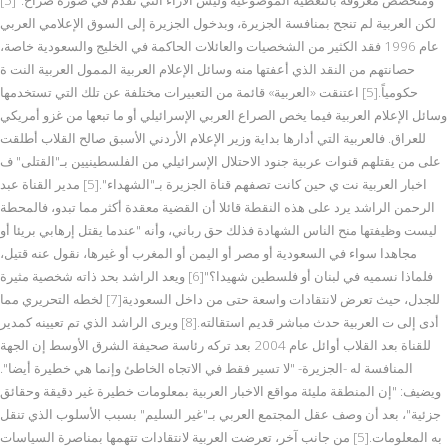
لكن العربية لم تنجح بمنافسة الجزيرة، وبدخول الجزيرة إلى السوق الإعلامي العربي
عام 1996 فقد الكثير من الشخصيات والعائلات الحاكمة في الخليج والسعودية خاصة،
حصانتهم من النقد الذي أعفتها منه وسائل الإعلام العربية الممول العربية النت ة
حكومياً.[5] اعتنقت «العربية» قائمة من التعبيرات مختلفة عن تلك التي تستخدمها
وسائل الإعلام العربية فيما يخص الصراع العربي الإسرائيلي أو ما تبعها من غزو أمريكي
للعراق. فالعربية التي أدارها بداية وزير الإعلام الأردني الأسبق صالح القلاب أطلقت
على من يقتلهم قنوات عربية جنود الاحتلال الإسرائيلي من الفلسطينيين بـ"القتلى" ف
اخبار العربية نت ي حين كانت تصفهم قناة الجزيرة بـ"الشهداء".[5] مدير القناة عبد
الرحمن الراشد يرد على هذه النقطة قائلا أن القضية معقدة أكثر مما تبدو، فالمحطة
ليست وظيفتها منح الناس الشهادة فذلك حق رباني، وأنه "عندما يقتل إرهابي بريئا أو
مجاهدا سواء في السعودية أو مصر أو اليمن أو المغرب أو غيرها، نقول عنه قتيل،
فلماذا نسميه في لبنان أو فلسطين شهيدا؟"[6] ويعد الراشد بحد ذاته شخصية مثيرة
للجدل، حيث تعرض لانتقادات واسعة حتى من داخل السعودية[7] لخطه التحريري مما
أدى إلى ت العربية حدث مباشر قديم استقالته.[8] ويرى الراشد الذي تم تعيينه كمدير
للقناة بعد القلاب أوائل عام 2004 بعد تركه رئاسة صحيفة الشرق الأوسط إن الجهة
المنافسة له -الجزيرة- "لا تسير فقط في الاتجاه الخاطئ وإنما هي خطيرة أيضا".
ويضيف: "إن المنطقة مليئة مواقع الاخبار العربية بمعلومات خطيرة غير دقيقة وحقائق
جزئية"، بعد أن وصف عقل المجتمع العربي بـ"غير السليم" بسبب الأسلوب الذي تنقل
به المعلومات.[5] من جانب آخر، تعرضت العربية لانتقادات تتهمها بمناصرة السياسات