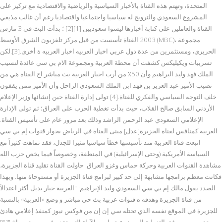
المتحدة، وتهتم هذه القناة بالأخبار السياسية والرياضية والاقتصادية مع تركيز على
المشروع السعودي والترويج له سياسيا واجتماعيا واقتصاديا رغم أن غالب مذيعي
القناة والعاملين على كتابة أخبارها ليسوا سعوديين [1][2] ؛ بدأت البث في 3 مارس
2003 القناة تأسست من قبل مركز تلفزيون الشرق الأوسط (MBC)، مجموعة
الحريري، ومستثمرين من عدة دول عربي اخبار العربيه اخبار العربيه ة أخرى.[3].لكن
تسريبات ويكيليكس كشفت أن محطة العربية ومجموعة الام بي سي عائدة لنسيب
الملك فهد وليد البراهيم وأن 50٪ من أرب اخبار العربية بث مباشر اح القناة هي من
نصيب الأمير عبد العزيز بن فهد ابن الملك السعودي الراحل وأن الأمير ممن يقفون
خلف التوجه السياسي والفكري للقناة.[4] تولى إدارة القناة حين إنشائها وزير الإعلام
الأردني السابق صالح القلاب، حيث بدأت تغطية الحرب على العراق؛ ثم تولى الإدارة
الإعلامي السعودي عبد الرحمن الراشد وذلك بعد مرور عام على تأسيس القناة.
العربية كمنافس لقناة الجزيرة[عدل] مبنى القناة في الرياض بجوار قنوات إم بي سي
اتبعت قناة العربية منذ تأسيسها خطاً سياسيا مثيرا للجدل، فقد تماهت كثيراً مع
السياسة الأمريكية (وحتى الإسرائيلية) في المنطقة، وخصوصاً فيما يخص حزب الله
مشاهدة القنوات العربية وحركة حماس وغزو العراق. حاولت القناة تقليد قناة الجزيرة،
فكانت معظم برامجها مشابهة إلى حد كبير لبرامج قناة الجزيرة أو مستوحاة منها. وبهذا
الصدد يقول مالك إم بي سي السعودي وليد الإبراهيم: "العربية خيار بديل أكثر اعتدالاً
من قناة الجزيرة وهدفه ه قنوات عربية بث حي مباشر و وضع «العربية» بالنسبة
للجزيرة في الموقع نفسه الذي تحتله سي إن إن من فوكس نيوز كمنفذ إعلامي هادئ
ومتخصص معروفة بالتغطية الموضوعية وليس الآراء التي تقدم في صورة صراخ."[5]