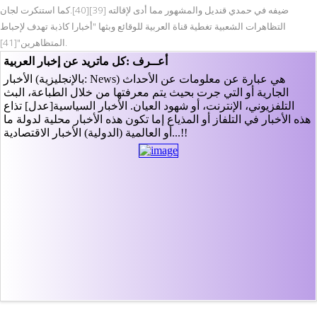
ضيفه في حمدي قنديل والمشهور مما أدى لإقالته [39][40].كما استنكرت لجان
التظاهرات الشعبية تغطية قناة العربية للوقائع وبثها "أخبارا كاذبة تهدف لإحباط
المتظاهرين"[41].