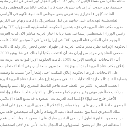
ساعة متأخرة من مساء الإثنين 22 يناير 2007، إلى انفجار كبير أسفر عن أضرار مادية
جسيمة، دون حدوث أي إصابات بشرية، حيث كان المكتب خاليا من الموظفين وقت
الحادث كإجراء احترازي بعد تعرض بعض موظفي القناة وعائلاتهم في الأراضي
الفلسطينية لتهديدات على حياتهم من قبل مسلحين.[32] قامت ريهام عبد الكريم
مديرة مكتب قناة العربية في غزة بتحميل الحكومة الفلسطينية المسؤولية[33] وقام
رئيس الوزراء الفلسطيني إسماعيل هنية بإدانة اخبار العربيه مباشر الان قنات العربيه
الهجوم على المكتب قناة العربى .[34] في إيران[عدل] في 2 سبتمبر 2008 قامت
الحكومة الإيرانية بطرد مدير مكتب العربية في طهران حسن فحص،[35] وقد كان ثالث
صحفي للقناة يتم طرده من إيران منذ أن افتتحت مكتبا لها هناك. في 14 يونيو 2009
أثناء الانتخابات الرئاسية الإيرانية 2009، قامت الحكومة الإيرا قنوات بث عربية نية
بإغلاق مكتب قناة العربية لمدة أسبوع.[36] بعد مرور سبعة أيام، وفي أثناء الاحتجاجات
على الانتخابات، قررت الحكومة إغلاق المكتب "حتى إشعار آخر" بسبب ما وصفته
بتغطية القناة "المنحازة" للانتخابات.[37] في مصر[عدل] شاب تغطية قناة العربية لثورة
الغضب المصرية الكثير من اللغط، حيث هاجم الناشط المصري وائل غنيم واتهمها
بارتكاب خطأ غير مهني وغير محترم كما وصفه وكال لها الاتهام بقلب الحقائق وإذاعة
الأخبار خارج سياقها[38].فيما انت العربية نت السعودية قد مذيع القناة الإعلامي
المصري حافظ الميرازي على الهواء مباشرة الإعلام السعودي الذي لا يجرؤ على انتقاد
الملك السعودي فيما يبيح لنفسه انتقاد بقية الرؤساء، وأعلن أنه سيخصص حلقة من
برنامجه من القاهرة لتناول أثر تنحي الرئيس مبارك على السعودية، معلنا أنه سيقدم
استقالته في حال لم يفسح المسؤولون له المجال بذلك الأمر الذي لاقى استحسان