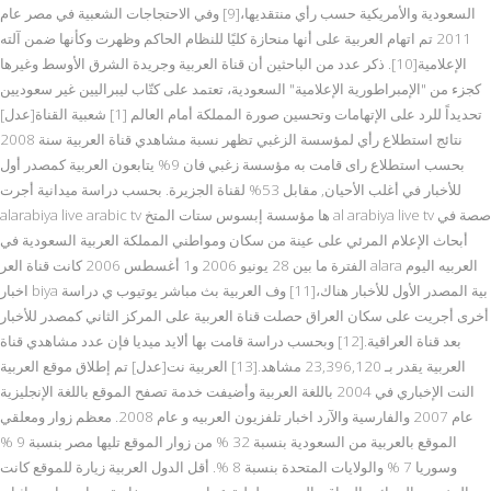
السعودية والأمريكية حسب رأي منتقديها،[9] وفي الاحتجاجات الشعبية في مصر عام
2011 تم اتهام العربية على أنها منحازة كليًا للنظام الحاكم وظهرت وكأنها ضمن آلته
الإعلامية[10]. ذكر عدد من الباحثين أن قناة العربية وجريدة الشرق الأوسط وغيرها
كجزء من "الإمبراطورية الإعلامية" السعودية، تعتمد على كتّاب ليبراليين غير سعوديين
تحديداً للرد على الإتهامات وتحسين صورة المملكة أمام العالم [1] شعبية القناة[عدل]
نتائج استطلاع رأي لمؤسسة الزغبي تظهر نسبة مشاهدي قناة العربية سنة 2008
بحسب استطلاع راى قامت به مؤسسة زغبي فان 9% يتابعون العربية كمصدر أول
للأخبار في أغلب الأحيان, مقابل 53% لقناة الجزيرة. بحسب دراسة ميدانية أجرت
alarabiya live arabic tv ها مؤسسة إبسوس ستات المتخ al arabiya live tv صصة في
أبحاث الإعلام المرئي على عينة من سكان ومواطني المملكة العربية السعودية في
الفترة ما بين 28 يونيو 2006 و1 أغسطس 2006 كانت قناة العر alara العربيه اليوم
اخبار biya بية المصدر الأول للأخبار هناك،[11] وف العربية بث مباشر يوتيوب ي دراسة
أخرى أجريت على سكان العراق حصلت قناة العربية على المركز الثاني كمصدر للأخبار
بعد قناة العراقية.[12] وبحسب دراسة قامت بها ألايد ميديا فإن عدد مشاهدي قناة
العربية يقدر بـ 23,396,120 مشاهد.[13] العربية نت[عدل] تم إطلاق موقع العربية
النت الإخباري في 2004 باللغة العربية وأضيفت خدمة تصفح الموقع باللغة الإنجليزية
عام 2007 والفارسية والآرد اخبار تلفزيون العربيه و عام 2008. معظم زوار ومعلقي
الموقع بالعربية من السعودية بنسبة 32 % من زوار الموقع تليها مصر بنسبة 9 %
وسوريا 7 % والولايات المتحدة بنسبة 8 %. أقل الدول العربية زيارة للموقع كانت