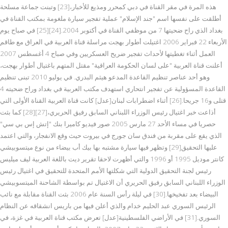
هذه المرة في مقر القناة في دبي كمحرر ومذيع للأخبار،[23] وتبنت جماعة مسلحة
أطلقت على نفسها اسم "جند الإسلام" عملية تفجير سيارة ملغومة بمكتب القناة في
بغداد الذي راح ضحيتها 7 من موظفي القناة في أكتوبر 2004.[24][25] في صباح يوم
الأربعاء 22 فبراير 2006 اغتيلت أطوار بهجت مراسلة قناة العربية في العراق مع طاقم
العمل أثناء تغطيتها لأحداث تفجير ضريح العسكريين وفي صباح 4 أغسطس 2007
أعلنت قناة العربية "على لسان الحكومة العراقية" مقتل المتهم باغتيال أطوار بهجت،
وهو أحد عناصر تنظيم القاعدة المدعو هيثم البدري. في يوليو 2010 تبنى تنظيم
القاعدة المسؤولية عن تفجير انتحاري استهدف مكتب العربية في بغداد وراح ضحيته 4
قتلى و16 جريحا.[26] أثناء اضطرابات لبنان[عدل] كانت قناة العربية القناة الأولى التي
أذاعت خبر اغتيال رئيس الوزراء اللبناني السابق رفيق الحريري،[27][28] كما بثت
حصريا في مساء الأحد 27 مارس 2005 صور فيديو كاميرا بنك "إتش إس بي سي"
الذي يقع على مقربة من فندق سان جورج في بيروت حيث وقع الانفجار، والتي اعتمد
عليها التحقيق[29] وتظهر فيها سيارة مشتبه بها بيك أب بيضاء من نوع ميتسوبيشي
كانتر موديل 1995 أو 1996 والتي أظهرت لاحقا تقرير ديت باللغة العربية ليف ميليس
رئيس لجنة التحقيق الدولية التي شكلتها الأمم المتحدة للتحقيق في اغتيال رئيس
الوزراء اللبناني السابق رفيق الحريري أن الاغتيال تم بواسطة الشاحنة الميتسوبيشي
البيضاء بعد تفخيخها.[30] في ليلة رأس السنة عام 2006 بثت القناة مقابلة مع نائب
الرئيس السوري عبد الحليم خدام والذي أعلن فيها من باريس انشقاقه عن النظام
السوري.[31] في الأراضي الفلسطينية[عدل] تعرض مكتب قناة العربية في غزة، في