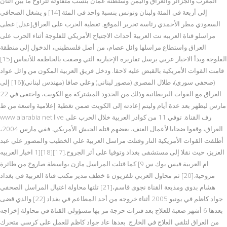
المغرب والجزائر والعراق واليمن وسلطنة عمان بنسب متفاوتة تتراوح ما بين اثنان
إلى أربعة في المئة ولبنان وتونس بنسبة واحد في المئة [14] و يشغل الصحافي
السعودي مطر الأحمدي رئاسة تحرير الموقع. تغطية الحرب على العراق[عدل] غطى
مراسلو قناة العرببه نت العربية أحداث الاجتياح الأمريكي للفلوجة أثناء الحرب على
العراق واستطاع مراسلها وائل عصام، من أصل فلسطيني، الدخول إلى منطقة
الفلوجة وبدأ الاخبار عربي يرسل تقاريره الإخبارية التي وصفت بالخاطفة للأنفاس.[15]
قامت القوات الأمريكية بالقبض عليه لاحقا. ودخل فريق العربية المكون من وائل عواد
(صحفي سوري)، طلال المصري (مصور لبناني) وعلي صافا (مهندس لبناني)[16] إلى
العراق مع القوات البريطانية وذلك من الحدود المشتركة مع الكويت، واختفى في 22
مارس ليظهر بعد عدة أيام وليتم إعادته إلى الكويت ضمن تغطية إعلامية واسعة من ط
www alarabia net live رف القناة. توفي 11 من كوادر العربية خلال الحرب على
العراق، وقعوا ضحايا لأعمال العنف، بعضهم قتله الجيش الأمريكي. ففي مارس 2004،
أطلقت القوات الأمريكية النار وقتلت مراسل العربية علي الخطيب والمصور علي عبد
العزيز، حيث نقلا إلى مستشفى بغداد وتوفيا على أثر الجروح.[17][18][1 اخبار العربيه
ام العربية فيس بوك س 9] كما قتلت المراسل مازن بواسطة صاروخ من طائرة
مروحية.[20] ثم محاول العربي تلفزيون ة خطف مدير مكتب قناة العربية في بغداد
هشام بدوي ومذيعة القناة نجوى قاسم،[21] تلتها محاولة اغتيال المراسل الصحفي
جواد كاظم في يونيو 2005 أثناء خروجه من أحد المطاعم في بغداد [22] والذي قضى
بعدها 6 أشهر صعبة للعلاج بعد فترات حرجة مر بها مسؤولي القناة في محاولة إخراجه
من العراق لتلقي العلاج في الخارج. بعدها عاد جواد كاظم للعمل على كرسي متحرك