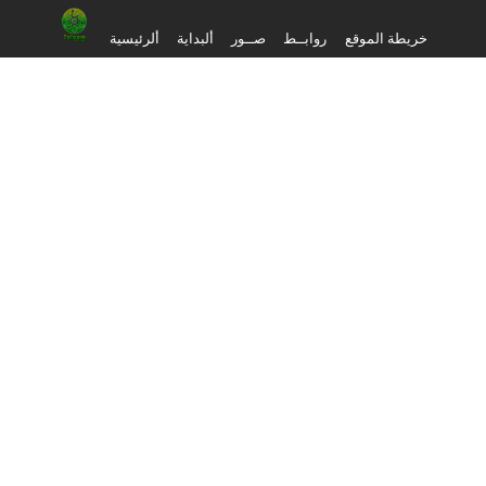
خريطة الموقع
روابــط
صــور
ألبداية
ألرئيسية