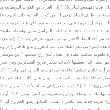
ف
بغداد وراح ضحيته 4 قتلى و16 جريحا.[26] أثناء اضطرا مشاهدة القنوات العربية بات لبنان[عد