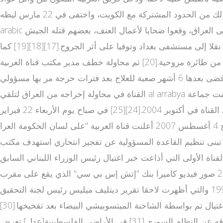
(صحفي سوري)، طلال المصري (مصور لبناني) وعلي صافا (مهندس لبناني)[16] إلى العراق مع القوات البريطانية وذلك من الحدود المشتركة مع الكويت، واختفى في 22 مارس ليظه al arabiya
arabic ر بعد عدة أيام وليتم إعادته إلى الكويت ضمن تغطية إعلامية واسعة من طرف القناة. توفي 11 من كوادر العربية خلال الحرب على العراق، وقعوا ضحايا لأعمال العنف، بعضهم قتله الجيش
الأمريكي. ففي مارس 2004، أطلقت القوات الأمريكية النار وقتلت مراسل العربية علي الخطيب والمصور علي عبد العزيز، حيث نقلا إلى مستشفى بغداد وتوفيا على أثر الجروح.[17][18][19] كما
قتلت المراسل مازن بواسطة صاروخ من طائرة مروحية.[20] ثم محاولة خطف مدير مكتب قناة العربية al arabiya tv live direct في بغداد هشام بدوي ومذيعة القناة نجوى قاسم،[21] تلتها محاولة
اغتيال المراسل الصحفي جواد كاظم في يونيو 2005 أثناء خروجه من أحد المطا الاخبار مباشر العربية عم في بغداد [22] والذي قضى بعدها 6 أشهر صعبة للعلاج بعد فترات حرجة مر بها مسؤولي
القناة في محاولة إخراجه من العراق لتلقي al arrabya العلاج في الخارج. بعدها عاد جواد كاظم للعمل على كرسي متحرك هذه المرة في مقر القناة في دبي كمحرر ومذيع للأخبار،[23] وتبنت جماعة
مسلحة أطلقت على نفسها اسم "جند الإسلام" عملية تفجير سيارة ملغومة بمكتب القناة في بغداد الذي راح ضحيتها 7 من موظفي القناة في أكتوبر 2004.[24][25] في صباح يوم الأربعاء 22 فبراير
2006 اغتيلت أطوار بهجت مراسلة قناة العربية في العراق مع طاقم العمل أثناء تغطيتها لأحداث تفجير ضريح العسكريين وفي صباح 4 أغسطس 2007 أعلنت قناة العربية "على لسان الحكومة العرا
يسبوك العربية نت قية" مقتل المتهم باغتيال أطوار بهجت، وهو أحد عناصر تنظيم القاعدة المدعو هيثم البدري. في يوليو 2010 تبنى تنظيم القاعدة المسؤولية عن تفجير انتحاري استهدف مكتب
ل] كانت قناة العربية القناة الأولى التي أذاعت خبر اغتيال رئيس الوزراء اللبناني السابق
رفيق الحريري،[27][28] كما بثت حصريا في مساء الأحد 27 مارس 2005 صور فيديو كاميرا بنك "إتش إس بي سي" الذي يقع على مقرب al 3arabiya ة من فندق سان جورج في بيروت حيث وقع
الانفجار، والتي اعتمد عليها التحقيق[29] وتظهر فيها سيارة مشتبه بها بيك أب بيضاء من نوع ميتسوبيشي كانتر موديل 1995 أو 1996 والتي أظهرت لاحقا تقرير ديتليف ميليس رئيس لجنة التحقيق
الدولية التي شكلتها الأمم المتحدة للتحقيق في اغتيال رئيس الوزرا العربية حدث بث مباشر ء اللبناني السابق رفيق الحريري أن الاغتيال تم بواسطة الشاحنة الميتسوبيشي البيضاء بعد تفخيخها.[30]
في ليلة رأس السنة عام 2006 بثت القناة مقابلة مع نائب الرئيس السوري عبد الحليم خدام والذي أعلن فيها من باريس انشقاقه عن النظام السوري.[31] في الأراضي الفلسطينية[عدل] تعرض