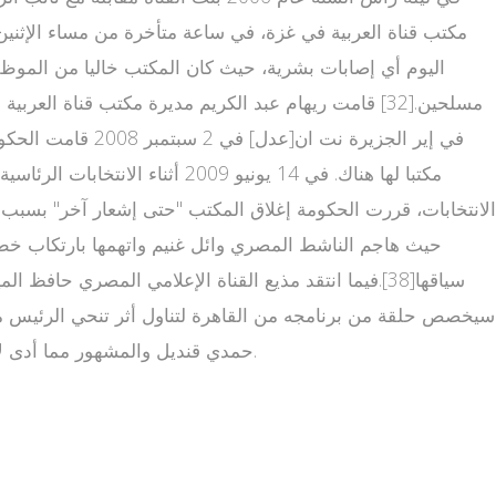
اليوم أي إصابات بشرية، حيث كان المكتب خاليا من الموظ
حيث هاجم الناشط المصري وائل غنيم واتهمها بارتكاب خطأ غ
سياقها[38].فيما انتقد مذيع القناة الإعلامي المصري حا
سيخصص حلقة من برنامجه من القاهرة لتناول أثر تنحي الرئيس مب
حمدي قنديل والمشهور مما أدى لإقالته [39][40].كما استنكرت لجان التظاهرات الشعبية تغطية قناة العربية للوقائع وبثها "أخبارا كاذبة تهدف لإحباط المتظاهرين"[41].