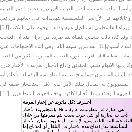
فجار كبير أ العربية بث مباشر قناة سفر عن أضرار مادية جسيمة، اخبار العربيه الان دون حدوث اخبار العربية
عائلاتهم في الأراضي الفلسطينية لتهديدات على حياتهم من قبل
مسلحين.[32] قامت ريهام عبد الكريم مديرة مكتب قناة العربية في غزة بتحميل الحكومة الفلسطينية المسؤولية[33] وقام رئيس الوزراء الفلسطيني إسماعيل هنية بإدانة الهجوم على المكتب.[34]
في إير الجزيرة نت ان[عدل] في 2 سبتمبر 2008 قامت الحكومة الإيرانية بطرد مدير مكتب العربية في طهران حسن فحص،[35] وقد كان ثالث صحفي للقناة يتم طرده من إيران منذ أن افتتحت
مكتبا لها هناك. في 14 يونيو 2009 أثناء الانتخابات الرئاسية الإيرانية 2009، قامت الحكومة الإيرانية بإغلاق مكتب قناة العربية لمدة أسبوع.[36] بعد مرور سبعة أيام، وفي أثناء الاحتجاجات على
ب "حتى إشعار آخر" بسبب ما وصفته بتغطية القناة "المنحازة" للانتخابات.[37] في مصر[عدل] شاب تغطية قناة العربية لثورة الغضب المصرية الكثير من اللغط،
ها الاتهام بقلب الحقائق وإذاع الاخبار العربیه ة الأخبار خارج
تقاد الملك السعودي فيما يبيح لنفسه انتقاد بقية الرؤساء، وأعلن أنه
 المسؤولون له المجال بذلك الأمر الذي لاقى استحسان ضيفه في