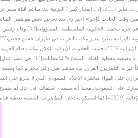
مكتب قناة العربية في غزة، في ساعة متأخرة من مساء الإثنين 22 يناير 2007، إلى ان
فين وقت الحادث كإجراء احترازي بعد تعرض بعض موظفي القناة و
الانتخابات، قررت الحكومة إغلاق المكت
ير م التلفزيون العربي بث مباشر هني وغير محترم كما وصفه وكال ل
فظ الميرازي على الهواء مباشرة الإعلام السعودي الذي لا يجرؤ على ان
ارك على السعودية، معلنا أنه سيقدم استقالته في حال لم يفسح