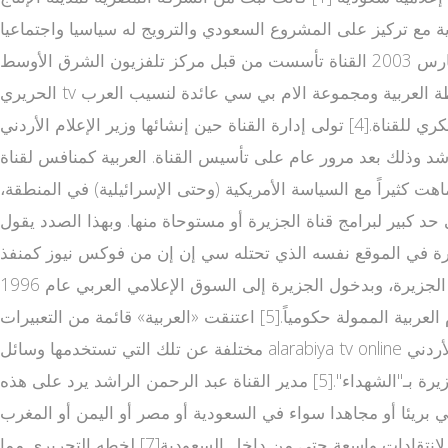
ادية مع تركيز على المشروع السعودي والترويج له سياسيا واجتماعيا
واقتصاديا رغم أن غالب مذيعي القناة والعاملين على كتابة أخبارها ليسوا سعوديين [1][2] ؛ بدأت البث في 3 مارس 2003 القناة تأسست من قبل مركز تلفزيون الشرق الأوسط (MBC)، مجموعة
الحريري tv العرب ، ومستثمرين من عدة دول عربية أخرى.[3].لكن تسريبات ويكيليكس كشفت أن محطة العربية ومجموعة الام بي سي عائدة لنسيب العرب tv الملك فهد وليد البراهيم وأن 50٪ من
أرباح القناة هي من نصيب الأمير عبد العزيز بن فهد ابن الملك السعودي الراحل وأن الأمير ممن يقفون خلف التوجه السياسي والفكري للقناة.[4] تولى إدارة القناة حين إنشائها وزير الإعلام الأردني
شد وذلك بعد مرور عام على تأسيس القناة. العربية كمنافس لقناة
هت كثيراً مع السياسة الأمريكية (وحتى الإسرائيلية) في المنطقة،
 كبير لبرامج قناة الجزيرة أو مستوحاة منها. وبهذا الصدد يقول
لجزيرة في الموقع نفسه الذي تحتله سي إن إن من فوكس نيوز كمنفذ
إعلامي هادئ ومتخصص معروفة بالتغطية الموضوعية وليس الآراء التي تقدم في صورة صراخ."[5] لكن العربية لم تنجح بمنافسة الجزيرة، وبدخول الجزيرة إلى السوق الإعلامي العربي عام 1996
فقد الكثير من الشخصيات والعائلات الحاكمة في الخليج والسعودية خاصة، حصانتهم من النقد الذي أعفتها منه وسائل الإعلام العربية الممولة حكومياً.[5] اعتنقت «العربية» قائمة من التعبيرات
مختلفة عن تلك التي تستخدمها وسائل alarabiya tv online الإعلام العربية فيما يخص الصراع العربي الإسرائيلي أو ما تبعها من غزو أمريكي للعراق. فالعربية التي أدارها بداية وزير الإعلام الأردني
الأسبق صالح القلاب أطلقت على من يقتلهم جنود الاحتلال الإسرائيلي من الفلسطينيين بـ"القتلى" في حين كانت تصفهم قناة الجزيرة بـ"الشهداء".[5] مدير القناة عبد الرحمن الراشد يرد على هذه
ي بريئا أو مجاهدا سواء في السعودية أو مصر أو اليمن أو المغرب
أو غيرها، نقول عنه قتيل، فلماذا نسميه في لبنان أو فلسطين شهيدا؟"[6] ويعد الراشد بحد ذاته شخصية مثيرة للجدل، حيث تعرض لانتقادات واسعة حتى من داخل السعودية[7] لخطه التحريري مما