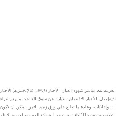
الأخبار (بالإنجليزية: News) هي عبارة عن معلومات عن الأحداث الجارية أو التي جرت بحيث يتم معرفتها من خلال الطباعة، البث التلفزيوني، الإنترنت، أو العربية بث مباشر شهود العيان. الأخبار
قتصادية[عدل] الأخبار الاقتصادية عبارة عن سوق العملات و بيع وشراء
مات وإعلانات، وعادة ما تطبع علي ورق زهيد الثمن. يمكن أن تكون
الصحيفة صحيفة عامة أو متخصصة، وقد تصدر يوميا أو أسبوعيا. قناة العربية هي قناة فضائية إخبارية سعودية وجزء من شبكة إعلامية سعودية [1] كانت تبث من الشركة المصرية لمدينة الإنتاج