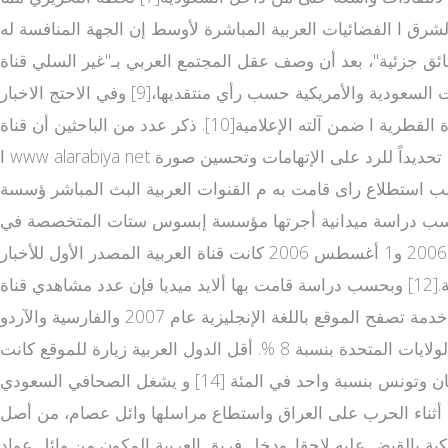
يينه كمدير للقناة بعد القلاب أوائل عام 2004 بعد تركه رئاسة صحيفة الشرق ا الفضائيات العربية المباشرة لأوسط إن الجهة المنافسة له
ئق جزئية"، بعد أن وصف عقل المجتمع العربي بـ"غير السلي قناة
الجزيرة اخبار م" بسبب الأسلوب الذي تنقل به المعلومات.[5] من جانب آخر، تعرضت العربية لانتقادات تتهمها بمناصرة السياسات السعودية والأمريكية حسب رأي منتقديها،[9] وفي الاحتج الاخبار
العالمية والعربية اجات الشعبية في مصر عام 2011 تم اتهام العربية على أنها منحازة كليًا للنظام الحاكم وظهرت وكأنه قناة الجزيرة القطرية ا ضمن آلته الإعلامية[10]. ذكر عدد من الباحثين أن قناة
ا www alarabiya net مباشر لعربية وجريدة الشرق الأوسط وغيرها كجزء من "الإمبراطورية الإعلامية" السعودية، تعتمد على كتّاب ليبراليين غير سعوديين تحديداً للرد على الإتهامات وتحسين صورة
العالم [1] شعبية القناة[عدل] نتائج استطلاع رأي لمؤسسة الزغبي تظهر نسبة مشاهدي قناة العربية سنة 2008 بحسب استطلاع راى قامت به م القنوات العربية البث المباشر ؤسسة
ا قناة العربية مباشر البث الحي ة الجزيرة. بحسب دراسة ميدانية أجرتها مؤسسة إبسوس ستات المتخصصة في
أبحاث الإ قناه العربيه للاخبار علام المرئي على عينة من سكان ومواطني المملكة العربية السعودية في الفترة ما بين 28 يونيو 2006 و1 أغسطس 2006 كانت قناة العربية المصدر الأول للأخبار
هناك،[11] وفي دراسة أخرى أجريت على سكان العراق حصلت قناة العربية على المركز الثاني كمصدر للأخبار بعد قناة العراقية.[12] وبحسب دراسة قامت بها ألايد ميديا فإن عدد مشاهدي قناة
العربية يقدر بـ 23,396,120 مشاهد.[13] العربية نت[عدل] تم إطلاق موقع العربية النت الإخباري في 2004 باللغة العربية وأضيفت خدمة تصفح الموقع باللغة الإنجليزية عام 2007 والفارسية والآردو
عام 2008. معظم زوار ومعلقي الموقع بالعربية من السعودية بنسبة 32 % من زوار الموقع تليها مصر بنسبة 9 % وسوريا 7 % والولايات المتحدة بنسبة 8 %. أقل الدول العربية زيارة للموقع كانت
المغرب والجزائر والعراق واليمن وسلطنة عمان بنسب متفاوتة تتراوح ما بين ا بث مباشر قناة العربية ثنان إلى أربعة في المئة ولبنان وتونس بنسبة واحد في المئة [14] و يشغل الصحافي السعودي
ة أثناء الحرب على العراق واستطاع مراسلها وائل عصام، من أصل
 تقاريره الإخبارية التي وصفت بالخاطفة للأنفاس.[15] قامت القوات الأمريكية بالقبض عليه لاحقا. ودخل فريق العربية المكون من وائل عواد