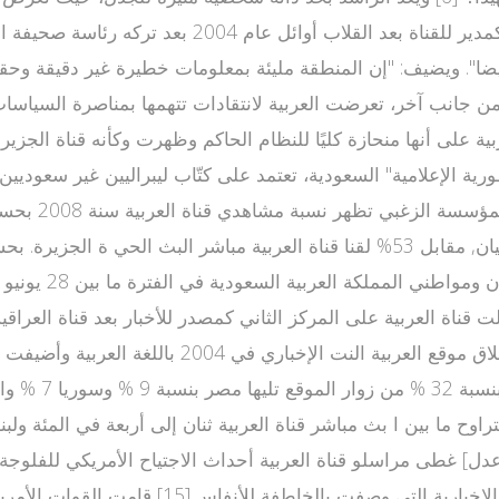
أدى إلى تقديم استقالته.[8] ويرى الراشد الذي تم تع
ضا". ويضيف: "إن المنطقة مليئة بمعلومات خطيرة غير دقيقة وحقا
المملكة أمام 
زغبي فان 9% يتابعون العربية كمصدر أول للأخبار في أغلب الأحيان, مقابل 53% لقن
دل] غطى مراسلو قناة العربية أحداث الاجتياح الأمريكي للفلوج
فلسطيني، الدخول إلى منطقة الفلوجة وبدأ يرسل