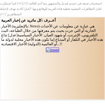
استحسان ضيفه في حمدي قنديل والمشهور مما أدى لإقالته [39][40].كما استنكرت
لجان التظاهرات الشعبية تغطية قناة العربية للوقائع وبثها "أخبارا كاذبة تهدف لإحباط
المتظاهرين"[41].