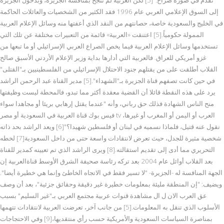
إلى السوق الإعلامي العربي عام 1996 فقد الكثير من الشخصيات والعائلات الحاكمة
في الخليج والسعودية خاصة، حصانتهم من النقد الذي أعفتها منه وسائل الإعلام العربية
الممولة حكومياً.[5] اعتنقت «العربية» قائمة من التعبيرات مختلفة عن تلك التي
تستخدمها وسائل الإعلام العربية فيما يخص الصراع العربي الإسرائيلي أو ما تبعها من
غزو أمريكي للعراق. فالعربية التي أدارها بداية وزير الإعلام الأردني الأسبق صالح
القلاب أطلقت على من يقتلهم جنود الاحتلال الإسرائيلي من الفلسطينيين بـ"القتلى"
في حين كانت تصفهم قناة الجزيرة بـ"الشهداء".[5] مدير القناة عبد الرحمن الراشد
يرد على هذه النقطة قائلا أن القضية معقدة أكثر مما تبدو، فالمحطة ليست وظيفتها
منح الناس الشهادة فذلك حق رباني، وأنه "عندما يقتل إرهابي بريئا أو مجاهدا سواء
فيس بوك قناة العربية في السعودية أو مصر tv العرب أو اليمن أو المغرب أو غيرها،
نقول عنه قتيل، فلماذا نسميه في لبنان أو فلسطين شهيدا؟"[6] ويعد الراشد بحد ذاته
شخصية مثيرة للجدل، حيث تعرض لانتقادات واسعة حتى من داخل السعودية[7] لخطه
التحريري مما أدى إلى تقديم استقالته.[8] ويرى الراشد الذي تم تعيينه كمدير للقناة
بعد القلاب أوائل عام 2004 بعد تركه رئاسة صحيفة الشرق الأوسط قناةالعربية إن
الجهة المنافسة له -الجزيرة- "لا تسير فقط في الاتجاه الخاطئ وإنما هي خطيرة أيضا".
ويضيف: "إن المنطقة مليئة بمعلومات خطيرة غير دقيقة وحقائق جزئية"، بعد أن وصف
عق العرب الان ل ال مشاهدة قنوات عربية مجتمع العربي بـ"غير السليم" بسبب
الأسلوب الذي تنقل به المعلومات.[5] من جانب آخر، تعرضت العربية لانتقادات تتهمها
بمناصرة السياسات السعودية والأمريكية حسب رأي منتقديها،[9] وفي الاحتجاجات