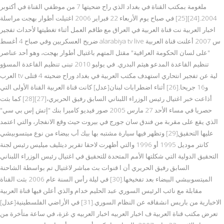
ملغومة بمكتب القناة في بغداد الذي راح ضحيتها 7 من موظفي القناة في أكتوبر
2004.[24][25] في صباح يوم الأربعاء 22 فبراير 2006 اغتيلت أطوار بهجت مراسلة
اخبار العربية نت قناة العربية في العراق مع طاقم العمل أثناء تغطيتها لأحداث تفجير
ضريح العسكريين وفي صباح 4 أغسط alarabiya tv live س 2007 أعلنت قناة العربية
"على لسان الحكومة العراقية" مقتل المتهم باغتيال أطوار بهجت، وهو أحد عناصر
تنظيم القاعدة المدعو هيثم البدري. في يوليو 2010 تبنى تنظيم القاعدة المسؤو
العرب tv لية عن تفجير انتحاري استهدف مكتب العربية في بغداد وراح ضحيته 4 قتلى
و16 جريحا.[26] أثناء اضطرابات لبنان[عدل] كانت قناة العربية القناة الأولى التي
أذاعت خبر اغتيال رئيس الوزراء اللبناني السابق رفيق الحريري،[27][28] كما بثت
حصريا في مساء الأحد 27 مارس 2005 صور فيديو كاميرا بنك "إتش إس بي سي"
الذي يقع على مقربة من فندق سان جورج في بيروت حيث وقع الانفجار، والتي اعتمد
عليها التحقيق[29] وتظهر فيها سيارة مشتبه بها بيك أب بيضاء من نوع ميتسوبيشي
كانتر موديل 1995 أو 1996 والتي أظهرت لاحقا تقرير ديتليف ميليس رئيس لجنة
التحقيق الدولية التي شكلتها الأمم المتحدة للتحقيق في اغتيال رئيس الوزراء اللبناني
السابق رفيق الحريري أن ا قنوات بث مباشر لاغتيال تم بواسطة الشاحنة
الميتسوبيشي البيضاء بعد تفخيخها.[30] في ليلة رأس السنة عام 2006 بثت القناة
مقابلة مع نائب الرئيس السوري عبد الحليم خدام والذي أعلن فيها قناة العربية
الاخبارية من باريس انشقاقه عن النظام السوري.[31] في الأراضي الفلسطينية[عدل]
تعرض مكتب قناة العربية ف اخبار العربيه اخبار العربيه ي غزة، في ساعة متأخرة من