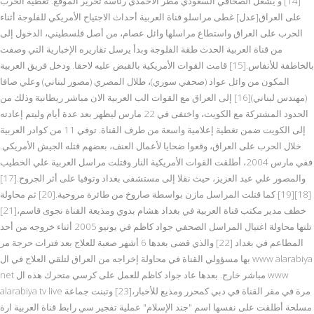
[14] و يشغل الصحافي السعودي مطر الأحمدي رئاسة تحرير الموقع. تغطية الحرب
على العراق[عدل] غطى مراسلو قناة العربية أحداث الاجتياح الأمريكي للفلوجة أثناء
الحرب على العراق واستطاع مراسلها وائل عصام، من أصل فلسطيني، الدخول إلى
من قناة العربية الحدث طقة الفلوجة وبدأ يرسل تقاريره الإخبارية التي وصفت
بالخاطفة للأنفاس.[15] قامت القوات الأمريكية بالقبض عليه لاحقا. ودخل فريق العربية
المكون من وائل عواد (صحفي سوري)، طلال المصري (مصور لبناني) وعلي صافا
(مهندس لبناني)[16] إلى العراق مع القوات الب العربية الان مباشر ريطانية وذلك من
الحدود المشتركة مع الكويت، واختفى في 22 مارس ليظهر بعد عدة أيام وليتم إعادته
إلى الكويت ضمن تغطية إعلامية واسعة من طرف القناة. توفي 11 من كوادر العربية
خلال الحرب على العراق، وقعوا ضحايا لأعمال العنف، بعضهم قتله الجيش الأمريكي.
ففي مارس 2004، أطلقت القوات الأمريكية النار وقتلت مراسل العربية علي الخطيب
والمصور علي عبد العزيز، حيث نقلا إلى مستشفى بغداد وتوفيا على أثر الجروح.[17]
[18][19] كما قتلت المراسل مازن بواسطة صاروخ من طائرة مروحية.[20] ثم محاولة
خطف مدير مكتب قناة العربية في بغداد هشام بدوي ومذيعة القناة نجوى قاسم،[21]
تلتها محاولة اغتيال المراسل الصحفي جواد كاظم في يونيو 2005 أثناء خروجه من أحد
المطاعم في بغداد [22] والذي قضى بعدها 6 أشهر صعبة للعلاج بعد فترات حرجة مر
بها مسؤولي القناة في محاولة إخراجه من العراق لتلقي العلاج في ال www alarabiya
net مباشر خارج. بعدها عاد جواد كاظم للعمل على كرسي متحرك هذه ال www
alarabiya tv live مرة في مقر القناة في دبي كمحرر ومذيع للأخبار،[23] وتبنت جماعة
مسلحة أطلقت على نفسها اسم "جند الإسلام" عملية تفجير سي رابط قناة العربية ارة