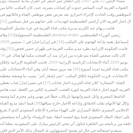
مساء الإثنين 22 يناير 2007، إلى انفجار كبير أسفر عن أضرار مادية جسيمة، دون
القنوات العربية البث المباشر حدوث أي إصابات بشرية، حيث كان المكتب خاليا من
الموظفين وقت الحادث كإجراء احترازي بعد تعرض بعض موظفي القناة وعائلاتهم في
ال اخبار العربيه الان أراضي الفلسطينية لتهديدات على حياتهم من قبل مسلحين.[32]
قامت ريهام عبد الكريم مديرة مكتب قناة العربية في غزة بتحميل الحكومة
الفلسطينية المسؤولية[33] وقام alarabiya arabic رئيس الوزراء الفلسطيني
إسماعيل هنية بإدانة الهجوم على المكتب.[34] في إيران[عدل] في 2 سبتمبر 2008
قامت الحكومة الإيرانية بطرد مدير مكتب العربية في طهران حسن فحص،[35] وقد
كان ثالث صحفي للقناة يتم طرده من إيران منذ أن افتتحت مكتبا لها هناك. في 14
يونيو 2009 أثناء الانتخابات الرئاسية الإيرانية 2009، قامت الحكومة الإيرانية بإغلاق
مكتب قناة العربية لمدة أسبوع.[36] بعد مرور سبعة أيام، وفي أثناء الاحتجاجات على
الانتخابات، قررت الحكومة إغلاق المكتب "حتى إشعار آخر" بسبب ما وصفته بتغطية
القناة "المنحازة" للان قناة الجزيرة اخبار تخابات.[37] في مصر[عدل] شاب تغطي
العربيه اليوم اخبار ة قناة العربية لثورة الغضب المصرية الكثير من اللغط، حيث هاجم
الناشط المصري وائل غنيم واتهمها بارتكاب خطأ غير مهني وغير محترم كما وصفه
وكال لها الاتهام بقلب الحقائق وإذاعة الأخبار خارج سياقها[38].فيما انتقد مذيع القناة
الإعلامي المصري حافظ الميرازي على الهواء مباشرة الإعلام السعودي الذي لا يجرؤ
على انتقاد الملك السعودي فيما يبيح لنفسه انتقاد بقية الرؤساء، وأعلن أنه سيخصص
حلقة من برنامجه من القاهرة لتناول أثر تنحي الرئيس مبارك على السعودية، معلنا أنه
سيقدم استقالته في حال لم يفسح المسؤولون له المجال بذلك الأمر الذي لاقى