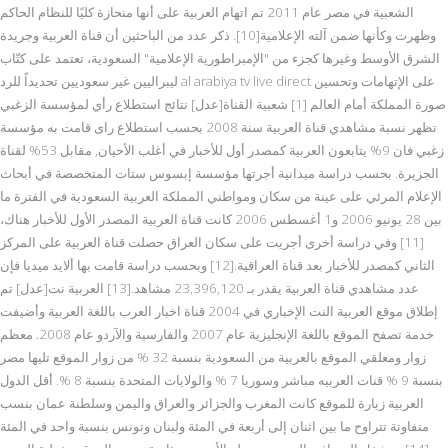
الشعبية في مصر عام 2011 تم اتهام العربية على أنها منحازة كليًا للنظام الحاكم
وظهرت وكأنها ضمن آلته الإعلامية[10]. ذكر عدد من الباحثين أن قناة العربية وجريدة
الشرق الأوسط وغيرها كجزء من "الإمبراطورية الإعلامية" السعودية، تعتمد على كتّاب
ليبراليين غير سعوديين تحديداً للرد al arabiya tv live direct على الإتهامات وتحسين
صورة المملكة أمام العالم [1] شعبية القناة[عدل] نتائج استطلاع رأي لمؤسسة الزغبي
تظهر نسبة مشاهدي قناة العربية سنة 2008 بحسب استطلاع راى قامت به مؤسسة
زغبي فان 9% يتابعون العربية كمصدر أول للأخبار في أغلب الأحيان, مقابل 53% لقناة
الجزيرة. بحسب دراسة ميدانية أجرتها مؤسسة إبسوس ستات المتخصصة في أبحاث
الإعلام المرئي على عينة من سكان ومواطني المملكة العربية السعودية في الفترة ما
بين 28 يونيو 2006 و1 أغسطس 2006 كانت قناة العربية المصدر الأول للأخبار هناك،
[11] وفي دراسة أخرى أجريت على سكان العراق حصلت قناة العربية على المركز
الثاني كمصدر للأخبار بعد قناة العراقية.[12] وبحسب دراسة قامت بها ألايد ميديا فإن
عدد مشاهدي قناة العربية يقدر بـ 23,396,120 مشاهد.[13] العربية نت[عدل] تم
إطلاق موقع العربية النت الإخباري في 2004 قناة اخبار العرب باللغة العربية وأضيفت
خدمة تصفح الموقع باللغة الإنجليزية عام 2007 والفارسية والآردو عام 2008. معظم
زوار ومعلقي الموقع بالعربية من السعودية بنسبة 32 % من زوار الموقع تليها مصر
بنسبة 9 % قنات العربيه مباشر وسوريا 7 % والولايات المتحدة بنسبة 8 %. أقل الدول
العربية زيارة للموقع كانت المغرب والجزائر والعراق واليمن وسلطنة عمان بنسب
متفاوتة تتراوح ما بين اثنان إلى أربعة في المئة ولبنان وتونس بنسبة واحد في المئة