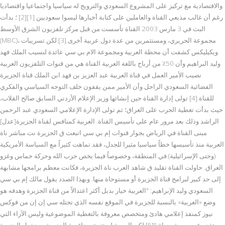
والاقتصادية مع تركيز على المشروع السعودي والترويج له سياسيا واجتماعيا واقتصاديا
رغم أن غالب مذيعي القناة والعاملين على كتابة أخبارها ليسوا سعوديين [1][2] ؛ بدأت
البث في 3 مارس 2003 القناة تأسست من قبل مركز تلفزيون الشرق الأوسط
(MBC)، مجموعة الحريري، ومستثمرين من عدة دول عربية أخرى.[3].لكن تسريبات
ويكيليكس كشفت أن محطة العربية ومجموعة الام بي سي عائدة لنسيب الملك فهد
وليد البراهيم وأن 50٪ من أرباح باللغة العربية القناة هي من قنوات التلفزيون العربية
نصيب الأمير العمل في قناة العربية عبد العزيز بن فهد ابن الملك قناة الجزيرة
الفضائية السعودي الراحل وأن الأمير ممن يقفون خلف التوجه السياسي والفكري
للقناة.[4] تولى إدارة القناة حين إنشائها وزير الإعلام الأردني السابق صالح القلاب،
حيث بدأت تغطية الحرب على العراق؛ ثم تولى الإدارة الإعلامي السعودي عبد الرحمن
الراشد وذلك بعد مرور عام على تأسيس القناة. العربية كمنافس لقناة الجزيرة[عدل]
مبنى القناة في الرياض بجوار قنوات إم بي سي اتبعت ق الجزيرة نت مباشر ناة
العربية منذ تأسيسها خطاً سياسيا مثيرا للجدل، فقد تماهت كثيراً مع السياسة الأمريكية
(وحتى الإسرائيلية) في المنطقة، وخصوصاً فيما يخص حزب الله وحركة حماس وغزو
العراق. حاولت القناة تقليد ق شاهد العرب ناة الجزيرة، فكانت معظم برامجها مشابهة
إلى حد كبير لبرامج قناة الجزيرة أو مستوحاة منها. وبهذا الصدد يقول مالك إم بي سي
السعودي وليد الإبراهيم: "العربية خيار بديل أكثر اعتدالاً من قناة الجزيرة وهدفه هو
وضع «العربية» بالنسبة للجزيرة في الموقع نفسه الذي تحتله سي إن إن من فوكس
نيوز كمنفذ إعلامي هادئ ومتخصص معروفة بالتغطية الموضوعية وليس الآراء التي
تقدم في صورة صراخ."[5] لكن العربية لم تنجح بمنافسة الجزيرة، وبدخول الجزيرة