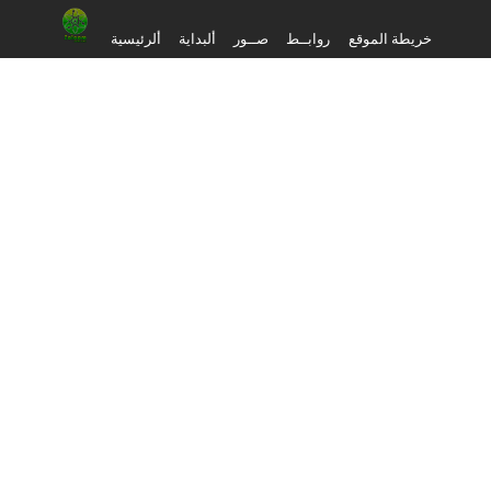
خريطة الموقع
روابــط
صــور
ألبداية
ألرئيسية