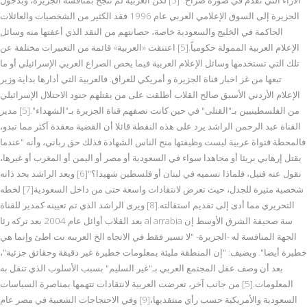
الجزيرة إلى السوق الإعلامي العربي عام 1996 فقد الكثير من الشخصيات والعائلات
الحاكمة في الخليج والسعودية خاصة، حصانتهم من النقد الذي أعفتها منه وسائل
الإعلام العربية الممولة حكومياً.[5] اعتنقت «العربية» قائمة من التعبيرات مختلفة عن
تلك التي تستخدمها وسائل الإعلام العربية فيما يخص الصراع العربي الإسرائيلي أو ما
تبعها من غز اخبار قناة الجزيرة و أمريكي للعراق. فالعربية التي أدارها بداية وزير
الإعلام الأردني الأسبق صالح القلاب أطلقت على من يقتلهم جنود الاحتلال الإسرائيلي
من الفلسطينيين بـ"القتلى" في حين كانت تصفهم قناة الجزيرة بـ"الشهداء".[5] مدير
القناة عبد الرحمن الراشد يرد على هذه النقطة قائلا أن القضية معقدة أكثر مما تبدو،
فالمحطة قنواة عربية ليست وظيفتها منح الناس الشهادة فذلك حق رباني، وأنه "عندما
يقتل إرهابي بريئا أو مجاهدا سواء في السعودية أو مصر أو اليمن أو المغرب أو غيرها،
نقول عنه قتيل، فلماذا نسميه في لبنان أو فلسطين شهيدا؟"[6] ويعد الراشد بحد ذاته
شخصية مثيرة للجدل، حيث تعرض لانتقادات واسعة حتى من داخل السعودية[7] لخطه
التحريري مما أدى إلى تقديم استقالته.[8] ويرى الراشد الذي تم تعيينه كمدير للقناة
بعد القلاب أوائل عام 2004 بعد تركه رئا al arrabia سة صحيفة الشرق الأوسط إن
الجهة المنافسة له -الجزيرة- "لا تسير فقط في الاتجاه الخ العرببه نت اطئ وإنما هي
خطيرة أيضا". ويضيف: "إن المنطقة مليئة بمعلومات خطيرة غير دقيقة وحقائق جزئية"،
بعد أن وصف عقل المجتمع العربي بـ"غير السليم" بسبب الأسلوب الذي تنقل به
المعلومات.[5] من جانب آخر، تعرضت العربية لانتقادات تتهمها بمناصرة السياسات
السعودية والأمريكية حسب رأي منتقديها،[9] وفي الاحتجاجات الشعبية في مصر عام