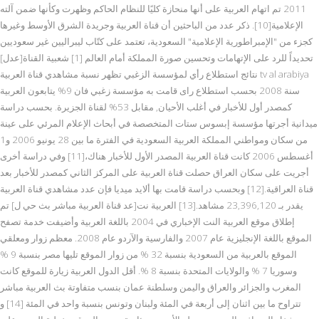
2011 تم اتهام العربية على أنها منحازة كليًا للنظام الحاكم وظهرت وكأنها ضمن آلته
الإعلامية[10]. ذكر عدد من الباحثين أن قناة العربية وجريدة الشرق الأوسط وغيرها
كجزء من "الإمبراطورية الإعلامية" السعودية، تعتمد على كتّاب ليبراليين غير سعوديين
تحديداً للرد على الإتهامات وتحسين صورة المملكة أمام العالم [1] شعبية القناة[عدل]
نتائج استطلاع رأي لمؤسسة الزغبي تظهر نسبة مشاهدي قناة العربية tv al arabiya
سنة 2008 بحسب استطلاع راى قامت به مؤسسة زغبي فان 9% يتابعون العربية
كمصدر أول للأخبار في أغلب الأحيان, مقابل 53% لقناة الجزيرة. بحسب دراسة
ميدانية أجرتها مؤسسة إبسوس ستات المتخصصة في أبحاث الإعلام المرئي على عينة
من سكان ومواطني المملكة العربية السعودية في الفترة ما بين 28 يونيو 2006 و1
أغسطس 2006 كانت قناة العربية المصدر الأول للأخبار هناك،[11] وفي دراسة أخرى
أجريت على سكان العراق حصلت قناة العربية على المركز الثاني كمصدر للأخبار بعد
قناة العراقية.[12] وبحسب دراسة قامت بها ألايد ميديا فإن عدد مشاهدي قناة العربية
يقدر بـ 23,396,120 مشاهد.[13] العربية نت[عد قناة العربية مباشر بث حي ل] تم
إطلاق موقع العربية النت الإخباري في 2004 باللغة العربية وأضيفت خدمة تصفح
الموقع باللغة الإنجليزية عام 2007 والفارسية والآردو عام 2008. معظم زوار ومعلقي
الموقع بالعربية من السعودية بنسبة 32 % من زوار الموقع تليها مصر بنسبة 9 %
وسوريا 7 % والولايات المتحدة بنسبة 8 %. أقل الدول العربية زيارة للموقع كانت
المغرب والجزائر والعراق واليمن وسلطنة عمان بنسب متفاوتة بث العربية مباشر
تتراوح ما بين اثنان إلى أربعة في المئة ولبنان وتونس بنسبة واحد في المئة [14] و