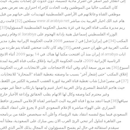
إلى انفجار كبير أسفر عن أضرار مادية جسيمة، دون حدوث أي إصابات بشرية، حيث
كان المكتب خاليا من الموظفين وقت الحادث كإجراء احترازي بعد تعرض بعض
موظفي القناة وعائلاتهم في الأراضي الفلسطينية لتهديدات على حياتهم من قبل
مسلحين.[32] قامت ري www al arabiya net هام عبد الك اخبار العربية بث مباشر
ريم مديرة مكتب قناة العربية في غزة بتحميل الحكومة الفلسطينية المسؤولية[33]
وقام رئيس al 3arabiya الوزراء الفلسطيني إسماعيل هنية بإدانة الهجوم على
المكتب.[34] في إيران[عدل] في 2 سبتمبر 2008 قامت الحكومة الإيرانية بطرد مدير
مكتب العربية في طهران حسن فحص،[35] وقد كان ثالث صحفي للقناة يتم طرده من
إيران منذ أن افتتحت مكتبا لها هناك. في 14 يونيو 2009 أثناء الانتخ al arrabya ابات
الرئاسية الإيرانية 2009، قامت الحكومة الإيرانية بإغلاق مكتب قناة العربية لمدة
أسبوع.[36] بعد مرور سبعة أيام، وفي أثناء الاحتجاجات على الانتخابات، قررت الحكومة
إغلاق المكتب "حتى إشعار آخر" بسبب ما وصفته بتغطية القناة "المنحازة" للانتخابات.
[37] في مصر[عدل] شاب تغطية قناة العربية لثورة الغضب المصرية الكثير من اللغط،
حيث هاجم الناشط المصري وائل العربية اخبار غنيم واتهمها بارتكاب خطأ غير مهني
وغير محترم كما وصفه وكال لها الاتهام بقلب الحقائق وإذاعة الأخبار خارج
سياقها[38].فيما انتقد مذيع ا قناة العربية البث المباشر لقناة الإعلامي المصري حافظ
الميرازي على الهواء مباشرة الإعلام السعودي الذي لا يجرؤ على انتقاد الملك
السعودي فيما يبيح لنفسه انتقاد بقية الرؤساء، وأعلن أنه سيخصص حلقة من برنامجه
من القاهرة لتناول أثر تنحي الرئ العرب الان يس مبارك على السعودية، معلنا أنه
سيقدم استقالته في حال لم يفسح المسؤولون له المجال بذلك الأمر الذي لاقى