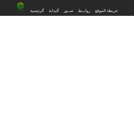
خريطة الموقع
روابــط
صــور
ألبداية
ألرئيسية