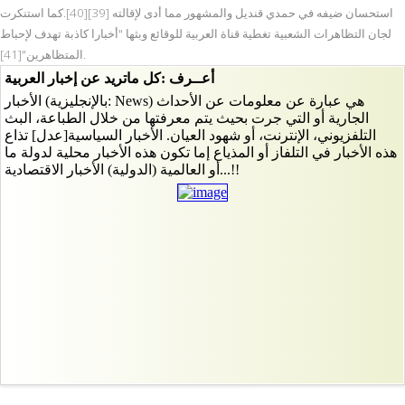
استحسان ضيفه في حمدي قنديل والمشهور مما أدى لإقالته [39][40].كما استنكرت
لجان التظاهرات الشعبية تغطية قناة العربية للوقائع وبثها "أخبارا كاذبة تهدف لإحباط
المتظاهرين"[41].