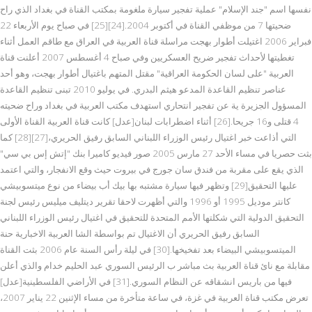
نفسها اسم "جند الإسلام" عملية تفجير سيارة ملغومة بمكتب القناة في بغداد الذي راح
ضحيتها 7 من موظفي القناة في أكتوبر 2004.[24][25] في صباح يوم الأربعاء 22
فبراير 2006 اغتيلت أطوار بهجت مراسلة قناة العربية في العراق مع طاقم العمل أثناء
تغطيتها لأحداث تفجير ضريح العسكريين وفي صباح 4 أغسطس 2007 أعلنت قناة
العربية "على لسان الحكومة العراقية" مقتل المتهم باغتيال أطوار بهجت، وهو أحد
عناصر تنظيم القاعدة المدعو هيثم البدري. في يوليو 2010 تبنى تنظيم القاعدة
المسؤول الجزيرة ية عن تفجير انتحاري استهدف مكتب العربية في بغداد وراح ضحيته
4 قتلى و16 جريحا.[26] أثناء اضطرابات لبنان[عدل] كانت قناة العربية القناة الأولى
التي أذاعت خبر اغتيال رئيس الوزراء اللبناني السابق رفيق الحريري،[27][28] كما
بثت حصريا في مساء الأحد 27 مارس 2005 صور فيديو كاميرا بنك "إتش إس بي سي"
الذي يقع على مقربة من فندق سان جورج في بيروت حيث وقع الانفجار، والتي اعتمد
عليها التحقيق[29] وتظهر فيها سيارة مشتبه بها بيك أب بيضاء من نوع ميتسوبيشي
كانتر موديل 1995 أو 1996 والتي أظهرت لاحقا تقرير ديتليف ميليس رئيس لجنة
التحقيق الدولية التي شكلتها الأمم المتحدة للتحقيق في اغتيال رئيس الوزراء اللبناني
السابق رفيق الحريري أن الاغتيال تم بواسطة الشا العربية الاخبارية حنة
الميتسوبيشي البيضاء بعد تفخيخها.[30] في ليلة رأس السنة عام 2006 بثت القناة
مقابلة مع نائ قناة العربية بث مباشر ب الرئيس السوري عبد الحليم خدام والذي أعلن
فيها من باريس انشقاقه عن النظام السوري.[31] في الأراضي الفلسطينية[عدل]
تعرض مكتب قناة العربية في غزة، في ساعة متأخرة من مساء الإثنين 22 يناير 2007،