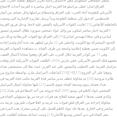
يشغل الصحافي السعودي مطر الأحمدي رئاسة تحرير الموقع. تغطية الحرب على
العراق[عدل] غطى مراسلو قنا العربيه اخبار مباشره ة العربية أحداث الاجتياح
الأمريكي للفلوجة أثناء الحرب على العراق واستطاع مراسلها وائل عصام، من أصل
فلسطيني، الدخول إلى منطقة الفلوجة وبدأ يرسل تقاريره الإخبارية التي وصفت
بالخاطفة للأنفاس.[15] قامت القوات الأمريكية بالقبض عليه لاحقا. ودخل فريق العربية
ا العربية اخبار مباشر لمكون من وائل عواد (صحفي سوري)، طلال المصري (مصور
لبناني) وعلي صافا (مهندس لبناني)[16] إلى العراق مع القوات البريطانية وذلك من
الحدود المشتركة مع الكويت، واختفى في 22 مارس ليظهر بعد عدة أيام وليتم إعادته
إلى الكويت ضمن تغطية إعلامية واسعة من طرف القناة. ت مشاهدة القنوات العربية
وفي 11 من كوادر العربية خلال الحرب على العراق، وقعوا ضحايا لأعمال العنف،
بعضهم قتله الجيش الأمريكي. ففي مارس 2004، أطلقت القوات الأمريكية النار وقتلت
مراسل العربية علي الخطيب والمصور علي عبد العزيز، حيث نقلا إلى مستشفى بغداد
وتوفيا على أثر الجروح.[17][18][19] كما قتلت المراسل مازن بواسطة صاروخ من
طائرة مروحية.[20] ثم محاولة خطف مدير مباشر قناة العربية مكتب قناة العربية في
بغداد هشام بدوي ومذيعة القناة نجوى قاسم،[21] تلتها محاولة اغتيال المراسل
الصحفي جواد كاظم في يونيو 2005 أثناء خروجه من أحد المطاعم في بغداد [22]
والذي قضى بعدها 6 أشهر صعبة للعلاج بعد فترات حرجة مر بها مسؤولي القناة في
محاولة إخراجه من العراق لتلق قنوات بث عربية ي العلا قنوات تلفزيون عربية بث
مباشر ج في الخارج. بعدها عاد جواد كاظم للعمل على كرسي متحرك هذه المرة في
مقر القناة في دبي كمحرر ومذيع للأخبار،[23] وتبنت جماعة مسلحة أطلقت على