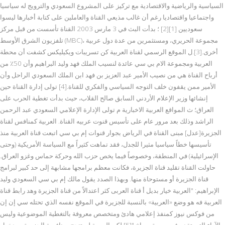
السياسية والرياضية والاقتصادية مع تركيز على المشروع السعودي والترويج له سياسيا
واجتماعيا واقتصاديا رغم أن غالب مذيعي القناة والعاملين على كتابة أخبارها ليسوا
سعوديين [1][2] ؛ بدأت البث في 3 مارس 2003 القناة تأسست من قبل مركز
تلفزيون الشرق الأوسط (MBC)، مجموعة الحريري، ومستثمرين من عدة دول عربية
أخرى.[3].ل الموقع الرسمي لقناة العربية كن تسريبات ويكيليكس كشفت أن محطة
العربية ومجموعة الام بي سي عائدة لنسيب الملك فهد وليد البراهيم وأن 50٪ من
أرباح القناة هي من نصيب الأمير عبد العزيز بن فهد ابن الملك السعودي الراحل وأن
الأمير ممن يقفون خلف التوجه السياسي والفكري للقناة.[4] تولى إدارة القناة حين
إنشائها وزير الإعلام الأردني السابق صالح القلاب، حيث بدأت تغطية الحرب على
العراق؛ ث المواقع العربية الاخبارية م تولى الإدارة الإعلامي السعودي عبد الرحمن
الراشد وذلك بعد مرور عام على تأسيس قنوت عربيه القناة. العربية كمنافس لقناة
الجزيرة[عدل] مبنى القناة في الرياض بجوار قنوات إم بي سي اتبعت قناة العربية منذ
تأسيسها خطاً سياسيا مثيرا للجدل، فقد تماهت كثيراً مع السياسة الأمريكية (وحتى
الإسرائيلية) في المنطقة، وخصوصاً فيما يخص حزب الله وحركة حماس وغزو العراق.
حاولت القناة تقليد قناة الجزيرة، فكانت معظم برامجها مشابهة إلى حد كبير لبرامج
قناة الجزيرة أو مستوحاة منها. وبهذا الصدد يقول مالك إم بي سي السعودي وليد
الإبراهيم: "العربية خيار بديل أ قناة العربى كثر اعتدالاً من قناة الجزيرة وهد رابط قناة
العربية فه هو وضع «العربية» بالنسبة للجزيرة في الموقع نفسه الذي تحتله سي إن إن
من فوكس نيوز كمنفذ إعلامي هادئ ومتخصص معروفة بالتغطية الموضوعية وليس
الآراء التي تقدم في صورة صراخ."[5] لكن العربية لم تنجح بمنافسة الجزيرة، وبدخول