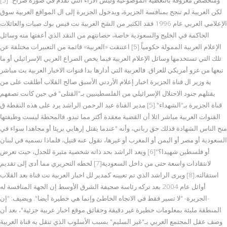
لكن العربية لم تنجح بمنافسة الجزيرة، وبدخول الجزيرة إلى ال المواقع العربية سوق
الإعلامي العربي عام 1996 فقد الكثير من الشخ العربية نت فيس بوك صيات والعائلات
الحاكمة في الخليج والسعودية خاصة، حصانتهم من النقد الذي أعفتها منه وسائل
الإعلام العربية الممولة حكومياً.[5] اعتنقت «العربية» قائمة من التعبيرات مختلفة عن
تلك التي تستخدمها وسائل الإعلام العربية فيما يخص الصراع العربي الإسرائيلي أو ما
تبعها من غزو أمريكي للعراق. فالعربية التي أدارها بدا قنوات الاخبار العربية بث مباشر
ية وزير ال قناة الجزيرة اخبار إعلام الأردني الأسبق صالح القلاب أطلقت على من
يقتلهم جنود الاحتلال الإسرائيلي من الفلسطينيين بـ"القتلى" في حين كانت تصفهم
قناة الجزيرة بـ"الشهداء".[5] مدير القناة عبد الرحمن الراشد يرد على هذه النقطة ق
القنوات العربية مباشر ائلا أن القضية معقدة أكثر مما تبدو، فالمحطة ليست وظيفتها
منح الناس الشهادة فذلك حق رباني، وأنه "عندما يقتل إرهابي بريئا أو مجاهدا سواء في
السعودية أو مصر أو اليمن أو المغرب أو غيرها، نقول عنه قتيل، فلماذا نسميه في لبنان
أو فلسطين شهيدا؟"[6] ويعد الراشد بحد ذاته شخصية مثيرة للجدل، حيث تعرض
لانتقادات واسعة حتى من داخل السعودية[7] لخطه التحريري مما أدى إلى تقديم
استقالته.[8] ويرى الراشد الذي تم تعيينه كمدير لل اخبار العربية نت قناة بعد القلاب
أوائل عام 2004 بعد تركه رئاسة صحيفة الشرق الأوسط إن الجهة المنافسة له
-الجزيرة- "لا تسير فقط في الاتجاه الخاطئ وإنما هي خطيرة أيضا". ويضيف: "إن
المنطقة مليئة بمعلومات خطيرة غير دقيقة وحقائق موقع اخبار عربية جزئية"، بعد أن
وصف عقل المجتمع العربي بـ"غير السليم" بسبب الأسلوب الذي تنقل به قناة العربية