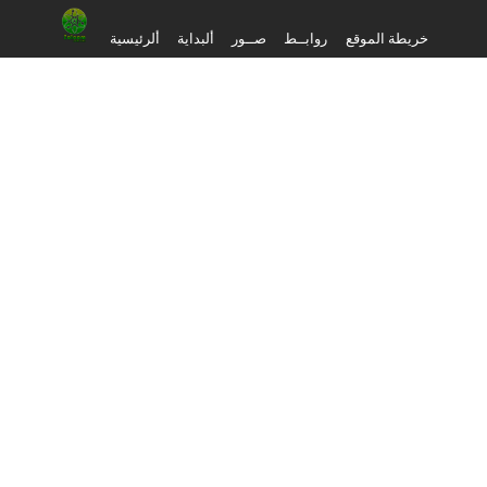
خريطة الموقع
روابــط
صــور
ألبداية
ألرئيسية