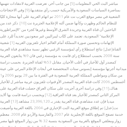
مباشر البث الحي المعلومات.[5] من جانب آخر، تعرضت العربية لانتقادات تتهمها
بمناصرة السياسات السعودية والأمريكية حسب رأي منتقديها،[9] وفي الاحتجاجات
الشعبية في مصر موقع العرب نت عام 2011 تم اتهام العربية على أنها منحازة كليًا
للنظام الحاكم وظهرت وكأنها ضمن آلته الإعلامية الجزيرة نت [10]. ذكر عدد من
الباحثين أن قناة العربية وجريدة الشرق الأوسط وغيرها كجزء من "الإمبراطورية
الإعلامية" السعودية، تعتمد على كتّاب ليبراليين غير سعوديين تحديداً للرد على
الإتهامات وتحسين صورة المملكة أمام العالم اخبار تلفزيون العربيه [1] شعبية
القناة[عدل] نتائج استطلاع رأي لمؤسسة الزغبي تظهر نسبة مشاهدي قناة العربية
سنة 2008 بحسب استطلاع راى قامت به مؤسسة زغبي فان 9% يتابعون العربية
كمصدر أول للأخبار في أغلب الأحيان, مقابل 53% لقناة الجزيرة. بحسب دراسة
ميدانية أجرتها مؤسسة إبسوس ستات المتخصصة في أبحاث الإعلام المرئي على عينة
من سكان ومواطني المملكة العربية السعودية في الفترة ما بين 28 يونيو 2006 و1
أغسطس 2006 كانت قناة العربية المصدر الأو قنوات تلفزيون عربية مباشر ل للأخبار
هناك،[11] وفي دراسة أخرى أجريت على سكان العراق حصلت قناة العربية على
المركز الثاني كمصدر للأخبار بعد قناة العراقية.[12] وبحسب دراسة قامت بها ألايد
ميديا فإن عدد مشاهدي قناة العربية يقدر بـ 23,396,120 مشاهد.[13] العربية
نت[عدل] تم إطلاق موقع العربية النت الإخباري في 2004 باللغة العربية وأضيفت
خدمة تصفح الموقع باللغة الإنجليزية عام 2007 والفارسية والآردو عام 2008. معظم
زوار ومعلقي الموقع بالعربية من السعودية بنسبة 32 % من زوار الموقع تليها مصر