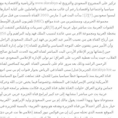
والرياضية والاقتصادية مع www alarabiya تركيز على المشروع السعودي والترويج له
سياسيا واجتماعيا واقتصاديا رغم أن غالب مذيعي القناة والعاملين على كتابة أخبارها
ليسوا سعوديين [1][2] ؛ بدأت البث في 3 مارس 2003 القناة تأسست من قبل مركز
تلفزيون الشرق الأوسط (MBC)، مجموعة الحريري، ومستثمرين من عدة مواقع
القنوات العربية بث مباشر دول عربية أخرى.[3].لكن تسريبات ويكيليكس كشفت أن
محطة العربية ومجموعة الام بي سي عائدة لنسيب الملك فهد وليد البراهيم وأن 50٪
من أرباح القناة هي من نصيب الأمير عبد العزيز بن فهد ابن الملك السعودي الراحل
وأن الأمير ممن يقفون خلف التوجه السياسي والفكري للقناة.[4] تولى إدارة القناة
حين إنشائها وزير الإعلام الأردني البث المباشر لقناة العربية الحدث السابق صالح
القلاب، حيث بدأت تغطية الحرب على العراق؛ ثم تولى الإدارة الإعلامي السعودي عبد
الرحمن الراشد وذلك بعد مرور عام على تأسيس القناة. العربية كمنافس لقناة
الجزيرة[عدل] مبنى القناة في الرياض بجوار قنوات إم بي سي اتبع alarabiya live ت
قناة العربية منذ تأسيسها خطاً سياسيا مثيرا للجدل، فقد تماهت كثيراً مع السياسة
الأمريكية (وحتى الإسرائيلية) في المنطقة، وخصوصاً فيما يخص حزب الله وحركة
حماس وغزو العراق. حاولت القناة تقليد قناة الجزيرة، فكانت معظم برامجه قنوات
عربية بث حي مباشر ا مشابهة إلى حد كبير لبرامج قناة الجزيرة عربي عربي أو
مستوحاة منها. وبهذا الصدد يقول مالك إم بي سي السعودي وليد الإبراهيم: "العربية
خيار بديل أكثر اعتدالاً من قناة الجزيرة وهدفه هو وضع «العربية» بالنسبة للجزيرة في
الموقع نفسه الذي تحتله سي إن إن من فوكس نيوز كمنفذ إعلامي ها نت عربي دئ
ومتخصص معروفة بالتغطية الموضوعية وليس الآراء التي تقدم في صورة صراخ."[5]