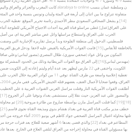
بنسبة 9 % وسوريا 7 % والولايات المتحدة بنسبة 8 %. أقل الدول العربية زيارة للموقع
كانت المغرب والجزائر والعراق واليم alarabiya tv online ن وسلطنة عمان بنسب
متفاوتة تتراوح ما بين اثنان إلى أربعة في المئة ولبنان وتونس بنسبة واحد في المئة
[14] و يشغل الصحافي السعودي مطر الأحمدي رئاسة تحرير الموقع. تغطية الحرب
على العراق[عدل] غطى مراسلو قناة العربية أحداث الاجتياح الأمريكي للفلوجة أثناء
الحرب على العراق واستطاع مراسلها وائل عص مباشر العربية ام، من أصل
فلسطيني، الدخول إلى منطقة الفلوجة وبدأ يرسل تقاريره الإخبارية التي وصفت
بالخاطفة للأنفاس.[15] قامت القوات الأمريكية بالقبض عليه لاحقا. ودخل فريق العربية
المكون من وائل عواد (صحفي سوري)، طلال المصري (مصور لبناني) وعلي صافا
(مهندس لبناني)[16] إلى العراق مع القوات البريطانية وذلك من الحدود المشتركة مع
الكويت، واختفى في 22 مارس ليظهر بعد عدة أيام وليتم إعادته إلى الكويت ضمن
تغطية إعلامية واسعة من طرف القناة. توفي 11 من كوادر العربية خلال الحرب على
العراق، وقعوا ضحايا لأعمال العنف، بعضهم قتله الجيش الأمريكي. ففي مارس 2004،
أطلقت القوات الأمريكية النار وقتلت مراسل العربي القنوات العربية ة علي الخطيب
والمصور علي عبد العزيز، حيث نقلا إلى مستشفى بغداد وتوفيا على أثر الجروح.[17]
[18][19] كما قتلت المراسل مازن بواسطة صاروخ من طائرة مروحية.[20] ثم محاولة
خطف مدير مكتب قناة العربية في بغداد هشام بدوي ومذيعة القناة نجوى قاسم،[21]
تلتها محاولة اغتيال المراسل الصحفي جواد كاظم في يونيو 2005 أثناء خروجه من أحد
المطاعم في بغداد [22] والذي قضى بعدها 6 أشهر صعبة للعلاج بعد فترات حرجة مر
بها مسؤولي القناة في محاولة إخراجه من العراق لتلقي العلاج في الخارج. بعدها عاد