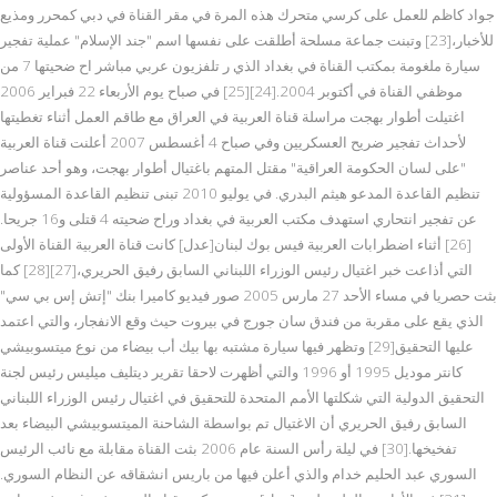
جواد كاظم للعمل على كرسي متحرك هذه المرة في مقر القناة في دبي كمحرر ومذيع
للأخبار،[23] وتبنت جماعة مسلحة أطلقت على نفسها اسم "جند الإسلام" عملية تفجير
سيارة ملغومة بمكتب القناة في بغداد الذي ر تلفزيون عربي مباشر اح ضحيتها 7 من
موظفي القناة في أكتوبر 2004.[24][25] في صباح يوم الأربعاء 22 فبراير 2006
اغتيلت أطوار بهجت مراسلة قناة العربية في العراق مع طاقم العمل أثناء تغطيتها
لأحداث تفجير ضريح العسكريين وفي صباح 4 أغسطس 2007 أعلنت قناة العربية
"على لسان الحكومة العراقية" مقتل المتهم باغتيال أطوار بهجت، وهو أحد عناصر
تنظيم القاعدة المدعو هيثم البدري. في يوليو 2010 تبنى تنظيم القاعدة المسؤولية
عن تفجير انتحاري استهدف مكتب العربية في بغداد وراح ضحيته 4 قتلى و16 جريحا.
[26] أثناء اضطرابات العربية فيس بوك لبنان[عدل] كانت قناة العربية القناة الأولى
التي أذاعت خبر اغتيال رئيس الوزراء اللبناني السابق رفيق الحريري،[27][28] كما
بثت حصريا في مساء الأحد 27 مارس 2005 صور فيديو كاميرا بنك "إتش إس بي سي"
الذي يقع على مقربة من فندق سان جورج في بيروت حيث وقع الانفجار، والتي اعتمد
عليها التحقيق[29] وتظهر فيها سيارة مشتبه بها بيك أب بيضاء من نوع ميتسوبيشي
كانتر موديل 1995 أو 1996 والتي أظهرت لاحقا تقرير ديتليف ميليس رئيس لجنة
التحقيق الدولية التي شكلتها الأمم المتحدة للتحقيق في اغتيال رئيس الوزراء اللبناني
السابق رفيق الحريري أن الاغتيال تم بواسطة الشاحنة الميتسوبيشي البيضاء بعد
تفخيخها.[30] في ليلة رأس السنة عام 2006 بثت القناة مقابلة مع نائب الرئيس
السوري عبد الحليم خدام والذي أعلن فيها من باريس انشقاقه عن النظام السوري.