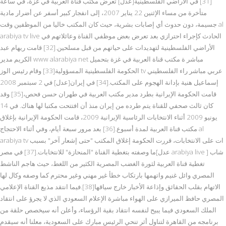
[31] في الأراضي الفلسطينية[عدل] تعرض مكتب قناة العربية في غزة، في ساعة
متأخرة من مساء الإثنين 22 يناير 2007، إلى انفجار كبير أسفر عن أضرار مادية
جسيمة، دون حدوث أي إصابات بشرية، حيث كان المكتب خاليا من الموظفين وقت al
arabiya tv live الحادث كإجراء احترازي بعد تعرض بعض موظفي القناة وعائلاتهم في
الأراضي الفلسطينية لتهديدات على حياتهم من قبل مسلحين.[32] قامت ريهام عبد
الكريم مدير www alarabiya net مباشر ة مكتب قناة العربية في غزة بتحميل
الحكومة الفلسطينية المسؤولية[33] وقام رئيس الوز tv عربي مباشر راء الفلسطيني
إسماعيل هنية بإدانة الهجوم على المكتب.[34] في إيران[عدل] في 2 سبتمبر 2008
قامت الحكومة الإيرانية بطرد مدير مكتب العربية في طهران حسن فحص،[35] وقد
كان ثالث صحفي للقناة يتم طرده من إيران منذ أن افتتحت مكتبا لها هناك. في 14
يونيو 2009 أثناء الانتخابات الرئاسية الإيرانية 2009، قامت الحكومة الإيرانية بإغلاق
مكتب قناة العربية لمدة أسبوع.[36] بعد مرور سبعة أيام، وفي أثناء الاحتجاج al
arabiya tv ات على الانتخابات، قررت الحكومة إغلاق المكتب "حتى إشعار آخر" بسبب
ما وصفته بتغطية القناة "المنحازة" للانتخابات.[37] في مصر[عدل arabiya live ] شاب
تغطية قناة العربية لثورة الغضب المصرية الكثير من اللغط، حيث هاجم الناشط
المصري وائل غنيم واتهمها بارتكاب خطأ غير مهني وغير محترم كما وصفه وكال لها
الاتهام بقلب الحقائق وإذاعة الأخبار خارج سياقها[38].فيما انتقد مذيع القناة الإعلامي
المصري حافظ الميرازي على الهواء مباشرة الإعلام السعودي الذي لا يجرؤ على انتقاد
الملك السعودي فيما يبيح لنفسه انتقاد بقية الرؤساء، وأعلن أنه سيخصص حلقة من
برنامجه من القاهرة لتناول أثر تنحي الرئيس مبارك على السعودية، معلنا أنه سيقدم