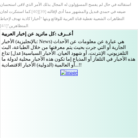
استقالته في حال لم يفسح المسؤولون له المجال بذلك الأمر الذي لاقى استحسان
ضيفه في حمدي قنديل والمشهور مما أدى لإقالته [39][40].كما استنكرت لجان
التظاهرات الشعبية تغطية قناة العربية للوقائع وبثها "أخبارا كاذبة تهدف لإحباط
المتظاهرين"[41].