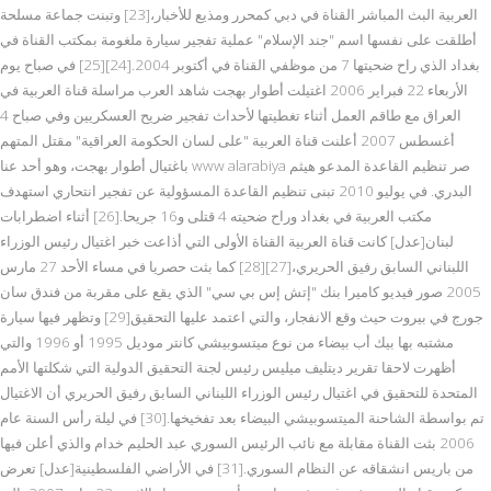
العربية البث المباشر القناة في دبي كمحرر ومذيع للأخبار،[23] وتبنت جماعة مسلحة
أطلقت على نفسها اسم "جند الإسلام" عملية تفجير سيارة ملغومة بمكتب القناة في
بغداد الذي راح ضحيتها 7 من موظفي القناة في أكتوبر 2004.[24][25] في صباح يوم
الأربعاء 22 فبراير 2006 اغتيلت أطوار بهجت شاهد العرب مراسلة قناة العربية في
العراق مع طاقم العمل أثناء تغطيتها لأحداث تفجير ضريح العسكريين وفي صباح 4
أغسطس 2007 أعلنت قناة العربية "على لسان الحكومة العراقية" مقتل المتهم
باغتيال أطوار بهجت، وهو أحد عنا www alarabiya صر تنظيم القاعدة المدعو هيثم
البدري. في يوليو 2010 تبنى تنظيم القاعدة المسؤولية عن تفجير انتحاري استهدف
مكتب العربية في بغداد وراح ضحيته 4 قتلى و16 جريحا.[26] أثناء اضطرابات
لبنان[عدل] كانت قناة العربية القناة الأولى التي أذاعت خبر اغتيال رئيس الوزراء
اللبناني السابق رفيق الحريري،[27][28] كما بثت حصريا في مساء الأحد 27 مارس
2005 صور فيديو كاميرا بنك "إتش إس بي سي" الذي يقع على مقربة من فندق سان
جورج في بيروت حيث وقع الانفجار، والتي اعتمد عليها التحقيق[29] وتظهر فيها سيارة
مشتبه بها بيك أب بيضاء من نوع ميتسوبيشي كانتر موديل 1995 أو 1996 والتي
أظهرت لاحقا تقرير ديتليف ميليس رئيس لجنة التحقيق الدولية التي شكلتها الأمم
المتحدة للتحقيق في اغتيال رئيس الوزراء اللبناني السابق رفيق الحريري أن الاغتيال
تم بواسطة الشاحنة الميتسوبيشي البيضاء بعد تفخيخها.[30] في ليلة رأس السنة عام
2006 بثت القناة مقابلة مع نائب الرئيس السوري عبد الحليم خدام والذي أعلن فيها
من باريس انشقاقه عن النظام السوري.[31] في الأراضي الفلسطينية[عدل] تعرض