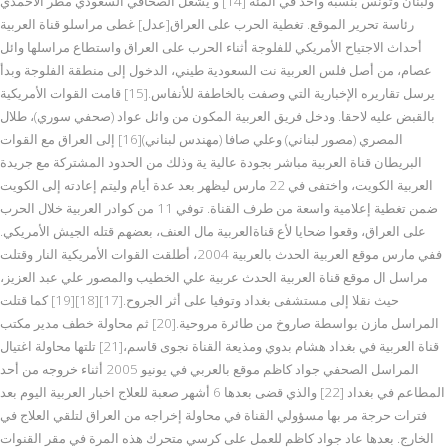
ولبنان وتونس بنسبة واحد في المئة [14] و يشغل الصحافي السعودي مطر الأحمدي
رئاسة تحرير الموقع. تغطية الحرب على العراق[عدل] غطى مراسلو قناة العربية
أحداث الاجتياح الأمريكي للفلوجة أثناء الحرب على العراق واستطاع مراسلها وائل
عصام، من أصل فلس العربية نت السعودية طيني، الدخول إلى منطقة الفلوجة وبدأ
يرسل تقاريره الإخبارية التي وصفت بالخاطفة للأنفاس.[15] قامت القوات الأمريكية
بالقبض عليه لاحقا. ودخل فريق العربية المكون من وائل عواد (صحفي سوري)، طلال
المصري (مصور لبناني) وعلي صافا (مهندس لبناني)[16] إلى العراق مع القوات
البريطان قناة العربية مباشر بجودة عالية ية وذلك من الحدود المشتركة مع جريدة
العربية الكويت، واختفى في 22 مارس ليظهر بعد عدة أيام وليتم إعادته إلى الكويت
ضمن تغطية إعلامية واسعة من طرف القناة. توفي 11 من كوادر العربية خلال الحرب
على العراق، وقعوا ضحايا لأع قناةالعربية مال العنف، بعضهم قتله الجيش الأمريكي.
ففي مارس موقع العربية الحدث بالعربية 2004، أطلقت القوات الأمريكية النار وقتلت
مراسل ال موقع قناة العربية الحدث عربية علي الخطيب والمصور علي عبد العزيز،
حيث نقلا إلى مستشفى بغداد وتوفيا على أثر الجروح.[17][18][19] كما قتلت
المراسل مازن بواسطة صاروخ من طائرة مروحية.[20] ثم محاولة خطف مدير مكتب
قناة العربية في بغداد هشام بدوي ومذيعة القناة نجوى قاسم،[21] تلتها محاولة اغتيال
المراسل الصحفي جواد كاظم موقع بالعربي في يونيو 2005 أثناء خروجه من أحد
المطاعم في بغداد [22] والذي قضى بعدها 6 أشهر صعبة للعلاج اخبار العربية اليوم بعد
فترات حرجة مر بها مسؤولي القناة في محاولة إخراجه من العراق لتلقي العلاج في
الخارج. بعدها عاد جواد كاظم للعمل على كرسي متحرك هذه المرة في مقر القنوات