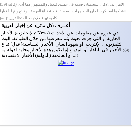
الأمر الذي لاقى استحسان ضيفه في حمدي قنديل والمشهور مما أدى لإقالته [39]
[40].كما استنكرت لجان التظاهرات الشعبية تغطية قناة العربية للوقائع وبثها "أخبارا
كاذبة تهدف لإحباط المتظاهرين"[41].