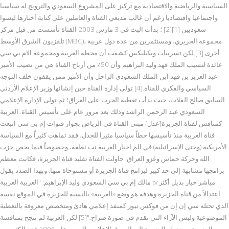
السياسية والرياضية والاقتصادية مع تركيز على المشروع السعودي والترويج له سياسيا
واجتماعيا واقتصاديا رغم أن غالب مذيعي القناة والعاملين على كتابة أخبارها ليسوا
سعوديين [1][2] ؛ بدأت البث في 3 مارس 2003 القناة تأسست من قبل مركز
تلفزيون الشرق الأوسط (MBC)، مجموعة الحريري، ومستثمرين من عدة دول عربية
أخرى.[3].لكن تسريبات ويكيليكس كشفت أن محطة العربية ومجموعة الام بي سي
عائدة لنسيب الملك فهد وليد البراهيم وأن 50٪ من أرباح القناة هي من نصيب الأمير
عبد العزيز بن فهد ابن الملك السعودي الراحل وأن الأمير ممن يقفون خلف التوجه
السياسي والفكري للقناة.[4] تولى إدارة القناة حين إنشائها وزير الإعلام الأردني
السابق صالح القلاب، حيث بدأت تغطية الحرب على العراق؛ ثم تولى الإدارة الإعلامي
السعودي عبد الرحمن الراشد وذلك بعد مرور عام على تأسيس القناة. العربية
كمنافس لقناة الجزيرة[عدل] مبنى القناة في الرياض بجوار قنوات إم بي سي اتبعت
قناة العربية منذ تأسيسها خطاً سياسيا مثيرا للجدل، فقد تماهت كثيراً مع السياسة
الأمريكية (وحتى الإسرائيلية) في الم اخبار العربية نت نطقة، وخصوصاً فيما يخص حزب
الله وحركة حماس وغزو العراق. حاولت القناة تقليد قناة الجزيرة، فكانت معظم
برامجها مشابهة إلى حد كبير لبرامج قناة الجزيرة أو مستوحاة منها. وبهذا الصدد يقول
مالك إم بي سي السعودي وليد الإبراهيم: "العربية العربية tv مباشر خيار بديل أكثر
اعتدالاً من قناة الجزيرة وهدفه هو وضع «العربية» بالنسبة للجزيرة في الموقع نفسه
الذي تحتله سي إن إن من فوكس نيوز كمنفذ إعلامي هادئ ومتخصص معروفة بالتغطية
الموضوعية وليس الآراء التي تقدم في صورة صراخ."[5] لكن العربية لم تنجح بمنافسة
الجزيرة، وبدخول الجزيرة إلى السوق الإعلامي العربي عام 1996 فقد الكثير من