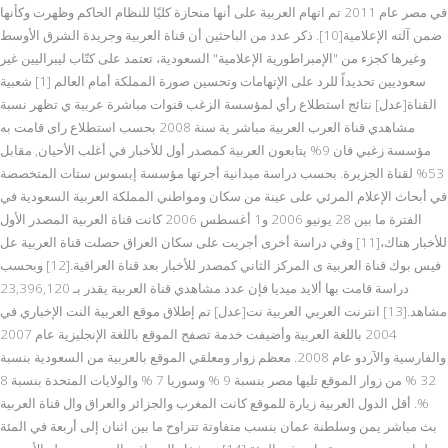
في مصر عام 2011 تم اتهام العربية على أنها منحازة كليًا للنظام الحاكم وظهرت وكأنها
ضمن آلته الإعلامية[10]. ذكر عدد من الباحثين أن قناة العربية وجريدة الشرق الأوسط
وغيرها كجزء من "الإمبراطورية الإعلامية" السعودية، تعتمد على كتّاب ليبراليين غير
سعوديين تحديداً للرد على الإتهامات وتحسين صورة المملكة أمام العالم [1] شعبية
القناة[عدل] نتائج استطلاع رأي لمؤسسة الزغب قنوات مباشرة عربية ي تظهر نسبة
مشاهدي قناة العرب العربية مباشر ية سنة 2008 بحسب استطلاع راى قامت به
مؤسسة زغبي فان 9% يتابعون العربية كمصدر أول للأخبار في أغلب الأحيان, مقابل
53% لقناة الجزيرة. بحسب دراسة ميدانية أجرتها مؤسسة إبسوس ستات المتخصصة
في أبحاث الإعلام المرئي على عينة من سكان ومواطني المملكة العربية السعودية في
الفترة ما بين 28 يونيو 2006 و1 أغسطس 2006 كانت قناة العربية المصدر الأول
للأخبار هناك،[11] وفي دراسة أخرى أجريت على سكان العراق حصلت قناة العربية عل
فيس بوك قناة العربية ى المركز الثاني كمصدر للأخبار بعد قناة العراقية.[12] وبحسب
دراسة قامت بها ألايد ميديا فإن عدد مشاهدي قناة العربية يقدر بـ 23,396,120
مشاهد.[13] انترنت العربي العربية نت[عدل] تم إطلاق موقع العربية النت الإخباري في
2004 باللغة العربية وأضيفت خدمة تصفح الموقع باللغة الإنجليزية عام 2007
والفارسية والآردو عام 2008. معظم زوار ومعلقي الموقع بالعربية من السعودية بنسبة
32 % من زوار الموقع تليها مصر بنسبة 9 % وسوريا 7 % والولايات المتحدة بنسبة 8
%. أقل الدول العربية زيارة للموقع كانت المغرب والجزائر والعراق وال قناة العربية
بث مباشر يمن وسلطنة عمان بنسب متفاوتة تتراوح ما بين اثنان إلى أربعة في المئة