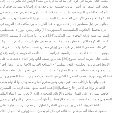
مكتب قناة العربية في غزة، في ساعة متأخرة من مساء الإثنين 22 يناير 2007، إلى
انفجار كبير أسفر عن أضرار مادية جسيمة، دون حدوث أي إصابات بشرية، حيث كان
المكتب خاليا من الموظفين وقت الحادث كإجراء احترازي بعد تعرض بعض موظفي
القناة وعائلاتهم في الأراضي الفلسطينية الفضائيات العربية المباشرة لتهديدات على
حياتهم من قبل مسلحين.[32] قامت ريهام عبد الكريم مديرة مكتب قناة العربية في
غزة بتحميل الحكومة الفلسطينية المسؤولية[33] وقام رئيس الوزراء الفلسطيني
إسماعيل هنية بإدانة الهجوم على المكتب.[34] في إيران[عدل] في 2 سبتمبر 2008
قامت الحكومة الإيرانية بطرد مدير مكتب العربية في طهران حسن فحص،[35] وقد
كان ثالث صحفي للقناة يتم طرده من إيران منذ أن افتتحت مكتبا لها هناك. في 14
يونيو 2009 أثناء الانتخابات الرئاسية الإيرانية 2009، قامت الحكومة الإيرانية بإغلاق
مكتب قناة العربية لمدة أسبوع.[36] بعد مرور سبعة أيام، وفي أثناء الاحتجاجات على
الانتخابات، قررت الحكومة إغلاق المكتب "ح المواقع العربية الاخبارية تى إشعار آخر"
بسبب ما وصفته بتغطية القناة "المنحازة" للانتخابات.[37] في مصر[عدل] شاب تغطية
قناة العربية لثورة الغضب المصرية الكثير من اللغط، حيث هاجم الناشط المصري وائل
غنيم واتهمها بارتكاب خطأ غير مهني وغير محترم كما وصفه وكال لها الاتهام بقلب
الحقائق وإذاعة الأخبار خارج سياقها[38].فيما انتقد مذيع القناة الإعلامي المصري
حافظ الميرازي على الهواء مباشرة الإعلام السعودي الذي لا يجرؤ على انتقاد الملك
السعودي فيما يبيح لنفسه انتقاد بقية الرؤساء، وأعلن أنه سيخصص ح الموقع الرسمي
لقناة العربية لقة من برنامجه من القاهرة لتناول أثر تنحي الرئيس مبارك على
السعودية، معلنا أنه سيقدم استقالته في حال لم يفسح المسؤولون له المجال بذلك