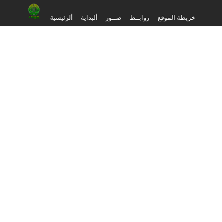
خريطة الموقع
روابــط
صــور
ألبداية
ألرئيسية