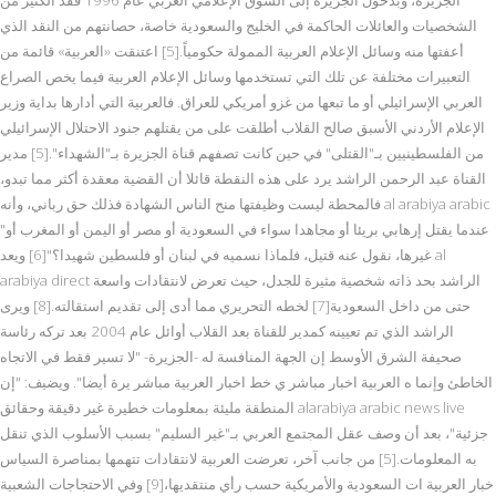
الشخصيات والعائلات الحاكمة في الخليج والسعودية خاصة، حصانتهم من النقد الذي
أعفتها منه وسائل الإعلام العربية الممولة حكومياً.[5] اعتنقت «العربية» قائمة من
التعبيرات مختلفة عن تلك التي تستخدمها وسائل الإعلام العربية فيما يخص الصراع
العربي الإسرائيلي أو ما تبعها من غزو أمريكي للعراق. فالعربية التي أدارها بداية وزير
الإعلام الأردني الأسبق صالح القلاب أطلقت على من يقتلهم جنود الاحتلال الإسرائيلي
من الفلسطينيين بـ"القتلى" في حين كانت تصفهم قناة الجزيرة بـ"الشهداء".[5] مدير
القناة عبد الرحمن الراشد يرد على هذه النقطة قائلا أن القضية معقدة أكثر مما تبدو،
فالمحطة ليست وظيفتها منح الناس الشهادة فذلك حق رباني، وأنه al arabiya arabic
"عندما يقتل إرهابي بريئا أو مجاهدا سواء في السعودية أو مصر أو اليمن أو المغرب أو
غيرها، نقول عنه قتيل، فلماذا نسميه في لبنان أو فلسطين شهيدا؟"[6] ويعد al
arabiya direct الراشد بحد ذاته شخصية مثيرة للجدل، حيث تعرض لانتقادات واسعة
حتى من داخل السعودية[7] لخطه التحريري مما أدى إلى تقديم استقالته.[8] ويرى
الراشد الذي تم تعيينه كمدير للقناة بعد القلاب أوائل عام 2004 بعد تركه رئاسة
صحيفة الشرق الأوسط إن الجهة المنافسة له -الجزيرة- "لا تسير فقط في الاتجاه
الخاطئ وإنما ه العربية اخبار مباشر ي خط اخبار العربية مباشر يرة أيضا". ويضيف: "إن
المنطقة مليئة بمعلومات خطيرة غير دقيقة وحقائق alarabiya arabic news live
جزئية"، بعد أن وصف عقل المجتمع العربي بـ"غير السليم" بسبب الأسلوب الذي تنقل
به المعلومات.[5] من جانب آخر، تعرضت العربية لانتقادات تتهمها بمناصرة السياس
خبار العربية ات السعودية والأمريكية حسب رأي منتقديها،[9] وفي الاحتجاجات الشعبية