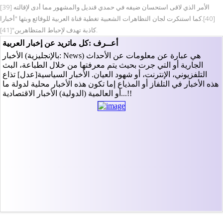
الأمر الذي لاقى استحسان ضيفه في حمدي قنديل والمشهور مما أدى لإقالته [39]
[40].كما استنكرت لجان التظاهرات الشعبية تغطية قناة العربية للوقائع وبثها "أخبارا
كاذبة تهدف لإحباط المتظاهرين"[41].