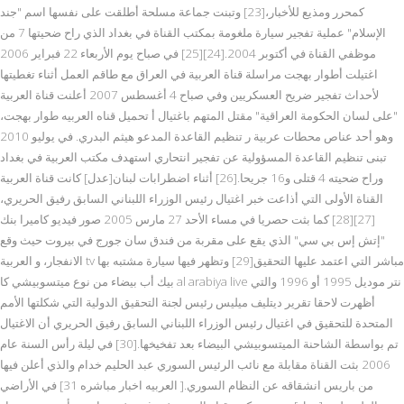
كمحرر ومذيع للأخبار،[23] وتبنت جماعة مسلحة أطلقت على نفسها اسم "جند
الإسلام" عملية تفجير سيارة ملغومة بمكتب القناة في بغداد الذي راح ضحيتها 7 من
موظفي القناة في أكتوبر 2004.[24][25] في صباح يوم الأربعاء 22 فبراير 2006
اغتيلت أطوار بهجت مراسلة قناة العربية في العراق مع طاقم العمل أثناء تغطيتها
لأحداث تفجير ضريح العسكريين وفي صباح 4 أغسطس 2007 أعلنت قناة العربية
"على لسان الحكومة العراقية" مقتل المتهم باغتيال أ تحميل قناه العربيه طوار بهجت،
وهو أحد عناص محطات عربية ر تنظيم القاعدة المدعو هيثم البدري. في يوليو 2010
تبنى تنظيم القاعدة المسؤولية عن تفجير انتحاري استهدف مكتب العربية في بغداد
وراح ضحيته 4 قتلى و16 جريحا.[26] أثناء اضطرابات لبنان[عدل] كانت قناة العربية
القناة الأولى التي أذاعت خبر اغتيال رئيس الوزراء اللبناني السابق رفيق الحريري،
[27][28] كما بثت حصريا في مساء الأحد 27 مارس 2005 صور فيديو كاميرا بنك
"إتش إس بي سي" الذي يقع على مقربة من فندق سان جورج في بيروت حيث وقع
الانفجار، و العربية tv مباشر التي اعتمد عليها التحقيق[29] وتظهر فيها سيارة مشتبه بها
بيك أب بيضاء من نوع ميتسوبيشي كا al arabiya live نتر موديل 1995 أو 1996 والتي
أظهرت لاحقا تقرير ديتليف ميليس رئيس لجنة التحقيق الدولية التي شكلتها الأمم
المتحدة للتحقيق في اغتيال رئيس الوزراء اللبناني السابق رفيق الحريري أن الاغتيال
تم بواسطة الشاحنة الميتسوبيشي البيضاء بعد تفخيخها.[30] في ليلة رأس السنة عام
2006 بثت القناة مقابلة مع نائب الرئيس السوري عبد الحليم خدام والذي أعلن فيها
من باريس انشقاقه عن النظام السوري.[ العربيه اخبار مباشره 31] في الأراضي