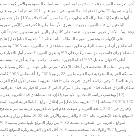
آخر، تعرضت العربية لانتقادات تتهمها بمناصرة السياسات السعودية والأمريكية حسب
رأي منتقديها،[9] وفي الاحتجاجات الشعبية في مصر عام 2011 تم اتهام العربية على
أنها منحازة كليًا للنظام الحاكم وظهرت وكأنها ضمن آلته الإعلامية[10]. ذكر عدد من
الباحثين أن قناة العربية وجريدة الشرق الأوسط وغيرها كجزء من "الإمبراطورية
الإعلامية" ا الاخبار عربي لسعودية، تعتمد على كتّاب ليبراليين غير سعوديين تحديداً للرد
على الإتهامات وتحسين صورة المملكة أمام العالم [1] شعبية القناة[عدل] نتائج
استطلاع رأي لمؤسسة الزغبي تظهر نسبة مشاهدي قناة العربية سنة 2008 بحسب
استطلاع راى قامت به مؤسسة زغبي فان 9% يتابعون العربية كمصدر أول للأخبار في
أغلب الأحيان, مقابل 53% لقناة الجزيرة. بحسب دراسة ميدانية أجرتها مؤسسة
إبسوس ستات المتخصصة في أبحاث الإعلام المرئي على عينة من سكان ومواطني
المملكة العربية السعودية في الفترة ما بين 28 يونيو 2006 و1 أغسطس 2006 كانت
قناة العربية المصدر الأول للأخ العرب tv بار هناك،[11] وفي دراسة أخرى أجريت على
سكان العراق حصلت قناة العربية على المركز الثاني كمصدر للأخبار بعد قناة العراقية.
[12] وبحسب دراسة قامت بها ألايد ميديا فإن عدد مشاهدي قناة العربية يقدر بـ
23,396,120 مشاهد.[13] العربية نت[عدل] تم إطلاق موقع ا قناةالعربية لعربية النت
الإخباري في 2004 باللغة العربية وأضيفت خدم قنوات تلفزيون عربية مباشر ة تصفح
الموقع باللغة الإنجليزية عام 2007 والفارسية والآردو عام 2008. معظم زوار ومعلقي
الموقع بالعربية من السعودية بنسبة 32 % من زوار الموقع تليها مصر بنسبة 9 %
وسوريا 7 % والولايات المتحدة بنسبة 8 %. أقل الدول العربية زيارة للموقع كانت