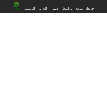
خريطة الموقع
روابــط
صــور
ألبداية
ألرئيسية