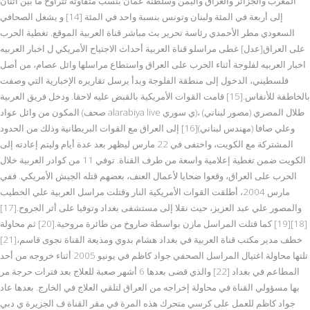
المغرب والجزائر والعراق واليمن وسلطنة عمان بنسب متفاوتة تتراوح ما بين اثنان
إلى أربعة في المئة ولبنان وتونس بنسبة واحد في المئة [14] و يشغل الصحافي
السعودي مطر الأحمدي رئاسة تحرير بث مباشر قناة العربية الموقع. تغطية الحرب
على العراق[عدل] غطى مراسلو قناة العربية أحداث الاجتياح الأمريكي ل اخبار العربيه
اخبار العربيه لفلوجة أثناء الحرب على العراق واستطاع مراسلها وائل عصام، من أصل
فلسطيني، الدخول إلى منطقة الفلوجة وبدأ يرسل تقاريره الإخبارية التي وصفت
بالخاطفة للأنفاس.[15] قامت القوات الأمريكية بالقبض عليه لاحقا. ودخل فريق العربية
المكون من وائل عواد (صحف alarabiya live ي سوري)، طلال المصري (مصور لبناني)
وعلي صافا (مهندس لبناني)[16] إلى العراق مع القوات البريطانية وذلك من الحدود
المشتركة مع الكويت، واختفى في 22 مارس ليظهر بعد عدة أيام وليتم إعادته إلى
الكويت ضمن تغطية إعلامية واسعة من طرف القناة. توفي 11 من كوادر العربية خلال
الحرب على العراق، وقعوا ضحايا لأعمال العنف، بعضهم قتله الجيش الأمريكي. ففي
مارس 2004، أطلقت القوات الأمريكية النار وقتلت مراسل العربية علي الخطيب
والمصور علي عبد العزيز، حيث نقلا إلى مستشفى بغداد وتوفيا على أثر الجروح.[17]
[18][19] كما قتلت المراسل مازن بواسطة صاروخ من طائرة مروحية.[20] ثم محاولة
خطف مدير مكتب قناة العربية في بغداد هشام بدوي ومذيعة القناة نجوى قاسم،[21]
تلتها محاولة اغتيال المراسل الصحفي جواد كاظم في يونيو 2005 أثناء خروجه من أحد
المطاعم في بغداد [22] والذي قضى بعدها 6 أشهر صعبة للعلاج بعد فترات حرجة مر
بها مسؤولي القناة في محاولة إخراجه من العراق لتلقي العلاج في الخارج. بعدها عاد
جواد كاظم للعمل على كرسي متحرك هذه المرة في مقر القناة ف الجزيرة ي دبي