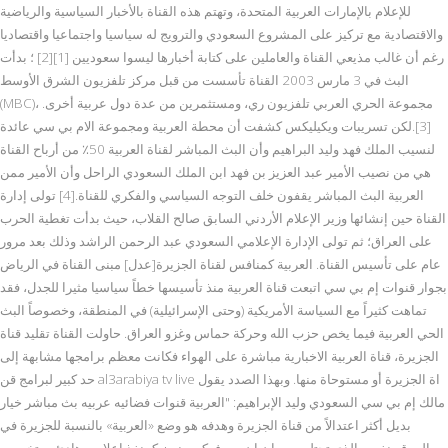
للإعلام بالإمارات العربية المتحدة، وتهتم هذه القناة بالأخبار السياسية والرياضية
والاقتصادية مع تركيز على المشروع السعودي والترويج له سياسيا واجتماعيا واقتصاديا
رغم أن غالب مذيعي القناة والعاملين على كتابة أخبارها ليسوا سعوديين [1][2] ؛ بدأت
البث في 3 مارس 2003 القناة تأسست من قبل مركز تلفزيون الشرق الأوسط
(MBC)، مجموعة الحري العربي تلفزيون ري، ومستثمرين من عدة دول عربية أخرى.
[3].لكن تسريبات ويكيليكس كشفت أن محطة العربية ومجموعة الام بي سي عائدة
لنسيب الملك فهد وليد البراهيم وأن البث المباشر لقناة العربية 50٪ من أرباح القناة
هي من نصيب الأمير عبد العزيز بن فهد ابن الملك السعودي الراحل وأن الأمير ممن
العربية البث المباشر يقفون خلف التوجه السياسي والفكري للقناة.[4] تولى إدارة
القناة حين إنشائها وزير الإعلام الأردني السابق صالح القلاب، حيث بدأت تغطية الحرب
على العراق؛ ثم تولى الإدارة الإعلامي السعودي عبد الرحمن الراشد وذلك بعد مرور
عام على تأسيس القناة. العربية كمنافس لقناة الجزيرة[عدل] مبنى القناة في الرياض
بجوار قنوات إم بي سي اتبعت قناة العربية منذ تأسيسها خطاً سياسيا مثيرا للجدل، فقد
تماهت كثيراً مع السياسة الأمريكية (وحتى الإسرائيلية) في المنطقة، وخصوصاً البث
الحي العربية فيما يخص حزب الله وحركة حماس وغزو العراق. حاولت القناة تقليد قناة
الجزيرة، قناة العربية الاخبارية مباشرة على الهواء فكانت معظم برامجها مشابهة إلى
حد كبير لبرامج قن al3arabiya tv live اة الجزيرة أو مستوحاة منها. وبهذا الصدد يقول
مالك إم بي سي السعودي وليد الإبراهيم: "العربية قنوات فضائيه عربيه بث مباشر خيار
بديل أكثر اعتدالاً من قناة الجزيرة وهدفه هو وضع «العربية» بالنسبة للجزيرة في
الموقع نفسه الذي تحتله سي إن إن من فوكس نيوز كمنفذ إعلامي هادئ ومتخصص