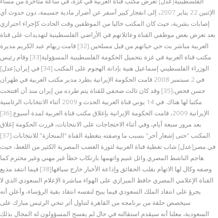
الفلسطينية[عدل] تعرض مكتب قناة العربية في غزة، في ساعة متأخرة من مساء
الإثنين 22 يناير 2007، إلى انفجار كبير أسفر عن أضرار مادية جسيمة، دون حدوث أي
إصابات بشرية، حيث كان المكتب خاليا من الموظفين وقت الحادث كإجراء احترازي
بعد تعرض بعض موظفي القناة وعائلاتهم في الأراضي الفلسطينية لتهديدات على قناة
العربية مباشر بث حي حياتهم من قبل مسلحين.[32] قامت ريهام عبد الكريم مديرة
مكتب قناة العربية في غزة بتحميل الحكومة الفلسطينية المسؤولية[33] وقام رئيس
الوزراء الفلسطيني إسماعيل هنية بإدانة الهجوم على المكتب.[34] في إيران[عدل]
في 2 سبتمبر 2008 قامت الحكومة الإيرانية بطرد مدير مكتب العربية في طهران
حسن فحص،[35] وقد كان ثالث صحفي للقناة يتم طرده من إيران منذ أن افتتحت
مكتبا لها هناك. في 14 يوني قناة العربية الحدث و 2009 أثناء الانتخابات الرئاسية
الإيرانية 2009، قامت الحكومة الإيرانية بإغلاق مكتب قناة العربية لمدة أسبوع.[36]
بعد مرور سبعة أيام، وفي أثناء الاحتجاجات على الانتخابات، قررت الحكومة إغلاق
المكتب "حتى إشعار آخر" بسبب ما وصفته بتغطية القناة "المنحازة" للانتخابات.[37]
في مصر[عدل] شاب تغطية قناة العربية لثورة الغضب المصرية الكثير من اللغط، حيث
هاجم الناشط المصري وائل غنيم واتهمها بارتكاب خطأ غير مهني وغير محترم كما
وصفه وكال لها الاتهام بقلب الحقائق وإذاعة الأخبار خارج سياقها[38].فيما انتقد مذيع
القناة الإعلامي المصري حافظ الميرازي على الهواء مباشرة الإعلام السعودي الذي لا
يجرؤ على انتقاد الملك السعودي فيما يبيح لنفسه انتقاد بقية الرؤساء، وأعلن أنه
سيخصص حلقة من برنامجه من القاهرة لتناول أثر تنحي الرئيس مبارك على
السعودية، معلنا أنه سيقدم استقالته في حال لم يفسح المسؤولون له المجال بذلك