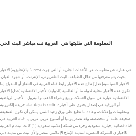
المعلومة التي طلبتها هي
العربية نت مباشر البث الحي
الأخبار (بالإنجليزية: News) هي عبارة عن معلومات عن الأحداث الجارية أو التي جرت
بحيث يتم معرفتها من خلال الطباعة، البث التلفزيوني، الإنترنت، أو شهود العيان.
الأخبار السياسية[عدل] تذاع هذه الأخبار رابط قناة العربية في التلفاز أو المذياع إما
تكون هذه الأخبار محلية لدولة ما أو العالمية (الدولية) الأخبار الاقتصادية[عدل] الأخبار
الاقتصادية عبارة عن سوق العملات و بيع وشراء الذهب و البترول . الأخبار الرياضية
جريدة إلكترونية alarabiya tv online أو الورقية هي إصدار يحتوي علي أخبار
ومعلومات وإعلانات، وعادة ما تطبع علي ورق زهيد الثمن. يمكن أن تكون الصحيفة
صحيفة عامة أو متخصصة، وقد تصدر يوميا أو أسبوع عربي عربي يا. قناة العربية هي
قناة فضائية إخبارية سعودية وجزء من شبكة إعلامية سعودية [1] كانت تبث م العربية
للاخبار ن الشركة المصرية لمدينة الإنتاج الإعلامي بمصر والآن تبث من مدينة دبي