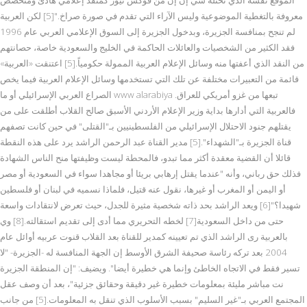
معروفة بالتغطية الموضوعية وليس الآراء التي تقدم في صورة صراخ."[5] لكن العربية
لم تنجح بمنافسة الجزيرة، وبدخول الجزيرة إلى السوق الإعلامي العربي عام 1996
فقد الكثير من الشخصيات والعائلات الحاكمة في الخليج والسعودية خاصة، حصانتهم
من النقد الذي أعفتها منه وسائل الإعلام العربية الممولة حكومياً.[5] اعتنقت «العربية»
قائمة من التعبيرات مختلفة عن تلك التي تستخدمها وسائل الإعلام العربية فيما يخص
الصراع العربي الإسرائيلي أو ما www alarabiya تبعها من غزو أمريكي للعراق.
فالعربية التي أدارها بداية وزير الإعلام الأردني الأسبق صالح القلاب أطلقت على من
يقتلهم جنود الاحتلال الإسرائيلي من الفلسطينيين بـ"القتلى" في حين كانت تصفهم
قناة الجزيرة بـ"الشهداء".[5] مدير القناة عبد الرحمن الراشد يرد على هذه النقطة
قائلا أن القضية معقدة أكثر مما تبدو، فالمحطة ليست وظيفتها منح الناس الشهادة
فذلك حق رباني، وأنه "عندما يقتل إرهابي بريئا أو مجاهدا سواء في السعودية أو مصر
أو اليمن أو المغرب أو غيرها، نقول عنه قتيل، فلماذا نسميه في لبنان أو فلسطين
شهيدا؟"[6] ويعد الراشد بحد ذاته شخصية مثيرة للجدل، حيث تعرض لانتقادات واسعة
حتى من داخل السعودية[7] لخطه التحريري مما أدى إلى تقديم استقالته.[8] وي
بالعربية رى الراشد الذي تم تعيينه كمدير للقناة بعد القلاب قنوت عربيه أوائل عام
2004 بعد تركه رئاسة صحيفة الشرق الأوسط إن الجهة المنافسة له -الجزيرة- "لا
تسير فقط في الاتجاه الخاطئ وإنما هي خطيرة أيضا". ويضيف: "إن المنطقة الجزيرة
نت مباشر مليئة بمعلومات خطيرة غير دقيقة وحقائق جزئية"، بعد أن وصف عقل
المجتمع العربي بـ"غير السليم" بسبب الأسلوب الذي تنقل به المعلومات.[5] من جانب