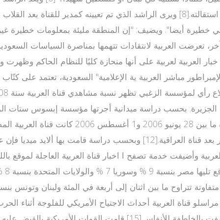
 هي خطيرة أيضا". ويضيف: "إن المنطقة مليئة بمعلومات خطيرة غي
صدر أول للأخبار في أغلب الأحيان, مقابل 53% لقناة الجزيرة. بحسب دراسة ميدانية أجرته
ومعل
راسلو قناة العربية أحداث الاجتياح الأمريكي للفلوجة أثناء ا
الدخول إلى منطقة الفلوجة وبدأ يرسل تقاريره الإخبارية التي وصفت بال