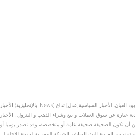
الأخبار (بالإنجليزية: News) هي عبارة عن معلومات عن الأحداث الجارية أو التي جرت بحيث يتم معرفتها من خلال الطباعة، البث التلفزيوني، الإنترنت، أو شهود العيان. الأخبار السياسية[عدل] تذاع
تصادية عبارة عن سوق العملات و بيع وشراء الذهب و البترول . الأخبار
مكن أن تكون الصحيفة صحيفة عامة أو متخصصة، وقد تصدر يوميا أو
العربية هي قناة فضائية إخبارية سعودية وجزء من موقع العربية الحدث شبكة إعلامية سعودية [1] كانت تبث من العربية البث المباشر الشركة المصرية لمدينة الإنتاج ال alarabiya tv