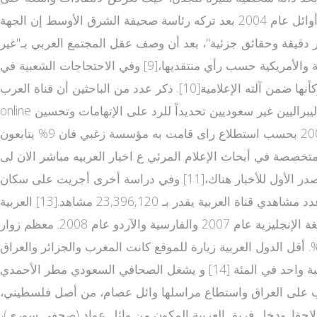
من داخل السعودية[7] لخطه التحريري مما أدى إلى تقديم استقالته.[8] ويرى الراشد الذي تم تعيينه كمدير للقناة بعد القلاب أوائل عام 2004 بعد تركه رئاسة صحيفة الشرق الأوسط إن الجهة
ر دقيقة وحقائق جزئية"، بعد أن وصف عقل المجتمع العربي بـ"غير
السليم" بسبب الأسلوب الذي تنقل به المعلومات.[5] من جانب آخر، تعرضت العربية لانتقادات تتهمها بمناصرة السياسات السعودية والأمريكية حسب رأي منتقديها،[9] وفي الاحتجاجات الشعبية في
مصر عام 2011 تم اتهام ا خبار العربية لعربية على أنها منحازة كليًا للنظام الحاكم وظهرت وكأنها ضمن آلته الإعلامية[10]. ذكر عدد من الباحثين أن قناة العرب alarabiya ية وجريد al arabiya tv
online ة بث مباشر العربية يوتيوب الشرق الأوسط وغيرها كجزء من "الإمبراطور مباشر العربية ية الإعلامية" السعودية، تعتمد على كتّاب ليبراليين غير سعوديين تحديداً للرد على الإتهامات وتحسين
صورة المملكة أمام العالم [1] شعبية القناة[عدل] نتائج استطلاع رأي لمؤسسة الزغبي تظهر نسبة مشاهدي قناة العربية سنة 2008 بحسب استطلاع راى قامت به مؤسسة زغبي فان 9% يتابعون
ا مؤسسة إبسوس ستات المتخصصة في أبحاث الإعلام المرئي ع اخبار العربيه مباشر الان لى
عينة من سكان ومواطني المملكة العربية السعودية في الفترة ما بين 28 يونيو 2006 و1 أغسطس 2006 كانت قناة العربية المصدر الأول للأخبار هناك،[11] وفي دراسة أخرى أجريت على سكان
العراق حصلت قناة العربية على المركز الثاني كمصدر للأخبار بعد قناة العراقية.[12] وبحسب دراسة قامت بها ألايد ميديا فإن عدد مشاهدي قناة العربية يقدر بـ 23,396,120 مشاهد.[13] العربية
نت[عدل] تم إطلاق موقع العربية النت الإخباري في 2004 باللغة العربية وأضيفت خدمة تصفح ا اخبار قناة العربية العاجلة لموقع باللغة الإنجليزية عام 2007 والفارسية والآردو عام 2008. معظم زوار
قي الموقع بالعربية من السعودية بنسبة 32 % من زوار الموقع تليها مصر بنسبة 9 % وسوريا 7 % والولايات المتحدة بنسبة 8 %. أقل الدول العربية زيارة للموقع كانت المغرب والجزائر والعراق
واليمن وسلطنة عما قنوات تلفزيون عربية بث مباشر ن بنسب متفاوتة تتراوح ما بين اثنان إلى أربعة في المئة ولبنان وتونس بنسبة واحد في المئة [14] و يشغل الصحافي السعودي مطر الأحمدي
لحرب على العراق واستطاع مراسلها وائل عصام، من أصل فلسطيني،
خاطفة للأنفاس.[15] قامت القوات الأمريكية بالقبض عليه لاحقا. ودخل فريق العربية المكون من وائل عواد (صحفي سوري)،