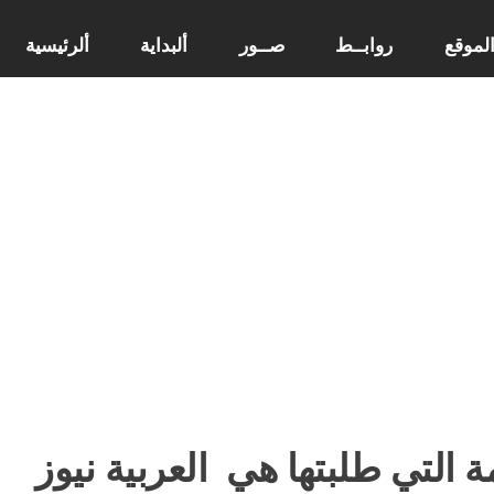
لموقع
روابــط
صــور
ألبداية
ألرئيسية
ة التي طلبتها هي
العربية نيوز