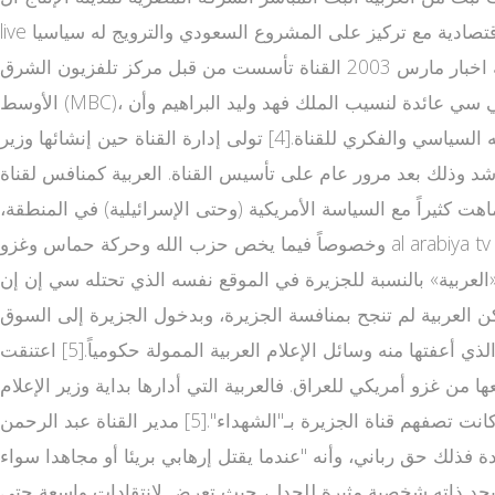
live إعلامي بمصر والآن تبث من مدينة دبي للإعلام بالإمارات العربية المتحدة، وتهتم هذه القناة بالأخبار السياسية والرياضية والاقتصادية مع تركيز على المشروع السعودي والترويج له سياسيا
واجتماعيا واقتصاديا رغم أن غالب مذيعي القناة والعاملين على كتابة أخبارها ليسوا سعوديين [1][2] ؛ بدأت البث في 3 قناة العربية اخبار مارس 2003 القناة تأسست من قبل مركز تلفزيون الشرق
الأوسط (MBC)، مجموعة الحريري، ومستثمرين من عدة دول عربية أخرى.[3].لكن تسريبات ويكيليكس كشفت أن محطة العربية ومجموعة الام بي سي عائدة لنسيب الملك فهد وليد البراهيم وأن
50٪ من أرباح القناة هي من نصيب الأمير عبد العزيز بن فهد ابن الملك السعودي الراحل وأن الأمير ممن يقفون خلف التوجه السياسي والفكري للقناة.[4] تولى إدارة القناة حين إنشائها وزير
شد وذلك بعد مرور عام على تأسيس القناة. العربية كمنافس لقناة
هت كثيراً مع السياسة الأمريكية (وحتى الإسرائيلية) في المنطقة،
وخصوصاً فيما يخص حزب الله وحركة حماس وغزو al arabiya tv live direct العراق. حاولت القناة تقليد قناة الجزيرة، فكانت معظم برامجها مشابهة إلى حد كبير لبرامج قناة الجزيرة أو مستوحاة
 «العربية» بالنسبة للجزيرة في الموقع نفسه الذي تحتله سي إن إن
نيوز كمنفذ إعلامي هادئ ومتخصص معروفة بالتغطية الموضوعية وليس الآراء التي تقدم في صورة صراخ."[5] لكن العربية لم تنجح بمنافسة الجزيرة، وبدخول الجزيرة إلى السوق
الإعلامي العربي عام 1996 فقد الكثير من الشخصيات والعائلات الحاكمة في الخليج والسعودية خاصة، حصانتهم من النقد الذي أعفتها منه وسائل الإعلام العربية الممولة حكومياً.[5] اعتنقت
 من غزو أمريكي للعراق. فالعربية التي أدارها بداية وزير الإعلام
الأردني الأسبق صالح القلاب أطلقت على من يقتلهم جنود الاحتلال الإسرائيلي من قنوت عربيه الفلسطينيين بـ"القتلى" في حين كانت تصفهم قناة الجزيرة بـ"الشهداء".[5] مدير القناة عبد الرحمن
ة فذلك حق رباني، وأنه "عندما يقتل إرهابي بريئا أو مجاهدا سواء
لمغرب أو غيرها، نقول عنه قتيل، فلماذا نسميه في لبنان أو فلسطين شهيدا؟"[6] ويعد الراشد بحد ذاته شخصية مثيرة للجدل، حيث تعرض لانتقادات واسعة حتى