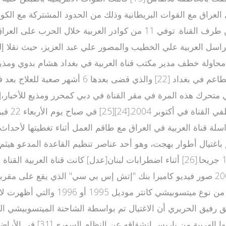
عدة أيام وليتم إعادته إلى الكويت ضمن تغطية إعلامية واسعة من طرف القنا
الصحفي جواد كاظم في يونيو 2005 أثناء خروجه من 
انتحاري استهدف مكتب العربية في بغداد وراح ضحيته 4 قتلى و16 جريحا.[26] أثناء اضطرابا
الحريري،[27][28] كما بثت حصريا في مساء الأحد 27 مارس 2005 صور فيديو كاميرا بنك "إت
عليها التحقيق[29] وتظهر فيها سيارة م
مقابلة مع نائب الرئيس السو