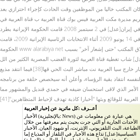
ات بشرية، حيث كان المكتب خاليا من الموظفين وقت الحادث كإجراء احترازي بعد
 الفلسطينية لتهديدات على حياتهم من قبل مسلحين.[32] قامت ريهام عبد الكريم مديرة مكت العربية فيس بوك قناة العربية ب قناة العربية في
غزة بتحميل الحكومة الفلسطينية المسؤولية[33] وقام رئيس الوزراء الفلسطيني إسماعيل هنية بإدانة الهجوم على المكتب.[34] في إيران[عدل] في 2 سبتمبر 2008 قامت الحكومة الإيرانية بطرد
مدير مكتب العربية في طهران حسن فحص،[35] وقد كان ثالث صحفي للقناة يتم طرده من إيران منذ أن افتتحت مكتبا لها هناك. في 14 يونيو 2009 أثناء الانتخابات الرئاسية الإيرانية 2009، قامت
الحكومة www alarabiya net الإيرانية بإغلاق مكتب قناة العربية لمدة أسبوع.[36] بعد مرور سبعة أيام، وفي أثناء الاحتجاجات على الانتخابات، قررت الحكومة إغلاق المكتب "حتى إشعار آخر" بسبب
ازة" للانتخابات.[37] في مصر[عدل] شاب تغطية قناة العربية لثورة الغضب المصرية الكثير من الل www al arabiya net غط، حيث هاجم الناشط المصري وائل غنيم
واتهم تلفزيون العرب ها ب موقع بالعربي ارتكاب خطأ غير مهني وغير محترم كما وصفه وكال لها الاتهام بقلب الحقائق وإذاعة الأخبار خارج سيا العربية نت مباشر البث الحي قها[38].فيما انتقد مذيع
 لنفسه انتقاد بقية الرؤساء، وأعلن أنه سيخصص حلقة من برنامجه
لك الأمر الذي لاقى استحسان ضيفه في حمدي قنديل والمشهور مما