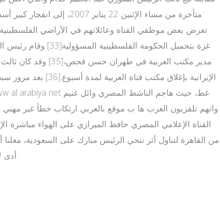
متأخرة من مساء الإثنين 2
القناة الإعلامي المصري حافظ الميرازي على الهواء مباشرة الإ
من القاهرة لتناول أثر تنحي الرئيس مبارك على السعودية، معلن
أدى لإقالته [39][40].كما استنكرت لجان التظاهرات الشعبية تغطية قناة العربية للوقائع وبثها "أخبارا كاذبة تهدف لإحباط المتظاهرين"[41].