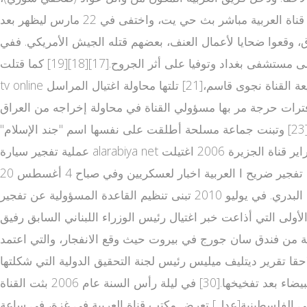
طلال المصري (مصور لبناني) وعلي صافا (مهندس لبناني)[16] إلى العراق مع القوات البريطانية وذلك من الحدود المشتركة مع الكو قناة العربية مباشر بث حي يت، واختفى في 22 مارس ليظهر بعد
ة. توفي 11 من كوادر العربية خلال الحرب على العراق، وقعوا ضحايا لأعمال العنف، بعضهم قتله الجيش الأمريكي. ففي
مارس 2004، أطلقت القوات الأمريكية النار وقتلت مراسل العربية علي الخطيب والمصور علي عبد العزيز، حيث نقلا إلى مستشفى بغداد وتوفيا على أثر الجروح.[17][18][19] كما قتلت alarabiya
tv online المراسل مازن بواسطة صاروخ من طائرة مروحية.[20] ثم محاولة خطف مدير مكتب قناة العربية في بغداد هشام بدوي ومذيعة القناة نجوى قاسم،[21] تلتها محاولة اغتيال المراسل
أحد المطاعم في بغداد [22] والذي قضى بعدها 6 أشهر صعبة للعلاج بعد فترات حرجة مر بها مسؤولي القناة في محاولة إخراجه من العراق
لتلقي العلاج في الخارج. بعدها عاد جواد كاظم للعمل على كرسي متحرك هذه المرة في مقر القناة في دبي كمحرر ومذيع للأخبار،[23] وتبنت جماعة مسلحة أطلقت على نفسها اسم "جند الإسلام"
عملية تفجير سيارة alarabiya net ملغومة بمكتب القناة في بغداد الذي راح ضحيتها 7 من موظفي القناة في أكتوبر 2004.[24][25] في صباح يوم الأربعاء 22 فبراير قناة الجزيرة 2006 اغتيلت
أطوار بهجت مراسلة قناة العربية في العراق مع طاقم العمل أثناء تغطيتها لأحداث تفجير ضريح ا العربية اخبار لعسكريين وفي صباح 4 أغسطس 20 al arabiya live tv 07 أعلنت ق العربية فيس
بوك ناة العربية "على لسان الحكومة العراقية" مقتل المتهم باغتيال أطوار بهجت، وهو أحد عناصر تنظيم القاعدة المدعو هيثم البدري. في يوليو 2010 تبنى تنظيم القاعدة المسؤولية عن تفجير
ت لبنان[عدل] كانت قناة العربية القناة الأولى التي أذاعت خبر اغتيال رئيس الوزراء اللبناني السابق رفيق
ش إس بي سي" الذي يقع على مقربة من فندق سان جورج في بيروت حيث وقع الانفجار، والتي اعتمد
شتبه بها بيك أب بيضاء من نوع ميتسوبيشي كانتر موديل 1995 أو 1996 والتي أظهرت لاحقا تقرير ديتليف ميليس رئيس لجنة التحقيق الدولية التي شكلتها
الأمم المتحدة للتحقيق في اغتيال رئيس الوزراء اللبناني السابق رفيق الحريري أن الاغتيال تم بواسطة الشاحنة الميتسوبيشي البيضاء بعد تفخيخها.[30] في ليلة رأس السنة عام 2006 بثت القناة
ري عبد الحليم خدام والذي أعلن فيها الهربية من باريس انشقاقه عن النظام السوري.[31] في الأراضي الفلسطينية[عدل] تعرض مكتب قناة العربية في غزة، في ساعة