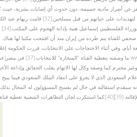
2 يناير 2007، إلى انفجار كبير أسفر عن أضرار مادية جسيمة، دون حدوث أي إصاب
تعرض بعض موظفي القناة وعائلاتهم في الأراضي
ما وصفته بتغطية القناة "المنح
علام السعودي الذي لا يجرؤ على انتقاد الملك السعودي فيما يبيح
ا أنه سيقدم استقالته في حال لم يفسح المسؤولون له المجال بذ