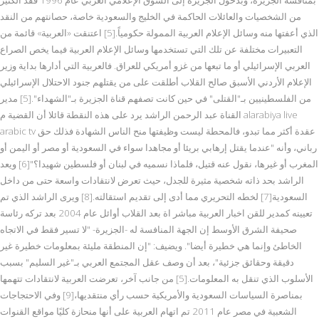
من الشخصيات والعائلات الحاكمة في الخليج والسعودية خاصة، حصانتهم من النقد
الذي أعفتها منه وسائل الإعلام العربية الممولة حكومياً.[5] اعتنقت «العربية» قائمة من
التعبيرات مختلفة عن تلك التي تستخدمها وسائل الإعلام العربية فيما يخص الصراع
العربي الإسرائيلي أو ما تبعها من غزو أمريكي للعراق. فالعربية التي أدارها بداية وزير
الإعلام الأردني الأسبق صالح القلاب أطلقت على من يقتلهم جنود الاحتلال الإسرائيلي
من الفلسطينيين بـ"القتلى" في حين كانت تصفهم قناة الجزيرة بـ"الشهداء".[5] مدير
القناة عبد الرحمن الراشد يرد على هذه النقطة قائلا أن القضية م alarabiya live
arabic tv عقدة أكثر مما تبدو، فالمحطة ليست وظيفتها منح الناس الشهادة فذلك حق
رباني، وأنه "عندما يقتل إرهابي بريئا أو مجاهدا سواء في السعودية أو مصر أو اليمن أو
المغرب أو غيرها، نقول عنه قتيل، فلماذا نسميه في لبنان أو فلسطين شهيدا؟"[6] ويعد
الراشد بحد ذاته شخصية مثيرة للجدل، حيث تعرض لانتقادات واسعة حتى من داخل
السعودية[7] لخطه التحريري مما أدى إلى تقديم استقالته.[8] ويرى الراشد الذي تم
تعيينه كمدير للقن اخبار العربية مباشر اة بعد القلاب أوائل عام 2004 بعد تركه رئاسة
صحيفة الشرق الأوسط إن الجهة المنافسة له -الجزيرة- "لا تسير فقط في الاتجاه
الخاطئ وإنما هي خطيرة أيضا". ويضيف: "إن المنطقة مليئة بمعلومات خطيرة غير
دقيقة وحقائق جزئية"، بعد أن وصف عقل المجتمع العربي بـ"غير السليم" بسبب
الأسلوب الذي تنقل به المعلومات.[5] من جانب آخر، تعرضت العربية لانتقادات تتهمها
بمناصرة السياسات السعودية والأمريكية حسب رأي منتقديها،[9] وفي الاحتجاجات
الشعبية في مصر عام 2011 تم اتهام العربية على أنها منحازة كليًا مواقع القنوات