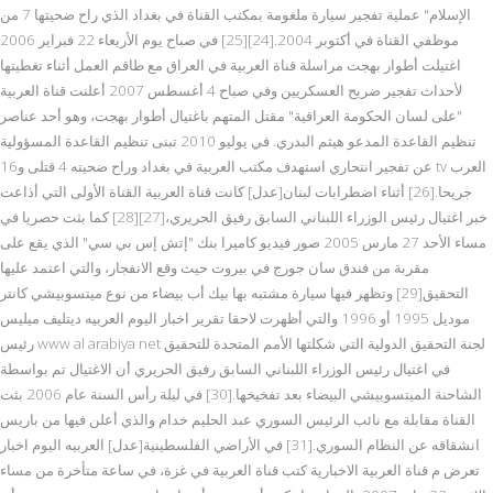
الإسلام" عملية تفجير سيارة ملغومة بمكتب القناة في بغداد الذي راح ضحيتها 7 من
موظفي القناة في أكتوبر 2004.[24][25] في صباح يوم الأربعاء 22 فبراير 2006
اغتيلت أطوار بهجت مراسلة قناة العربية في العراق مع طاقم العمل أثناء تغطيتها
لأحداث تفجير ضريح العسكريين وفي صباح 4 أغسطس 2007 أعلنت قناة العربية
"على لسان الحكومة العراقية" مقتل المتهم باغتيال أطوار بهجت، وهو أحد عناصر
تنظيم القاعدة المدعو هيثم البدري. في يوليو 2010 تبنى تنظيم القاعدة المسؤولية
عن تفجير انتحاري استهدف مكتب العربية في بغداد وراح ضحيته 4 قتلى و16 tv العرب
جريحا.[26] أثناء اضطرابات لبنان[عدل] كانت قناة العربية القناة الأولى التي أذاعت
خبر اغتيال رئيس الوزراء اللبناني السابق رفيق الحريري،[27][28] كما بثت حصريا في
مساء الأحد 27 مارس 2005 صور فيديو كاميرا بنك "إتش إس بي سي" الذي يقع على
مقربة من فندق سان جورج في بيروت حيث وقع الانفجار، والتي اعتمد عليها
التحقيق[29] وتظهر فيها سيارة مشتبه بها بيك أب بيضاء من نوع ميتسوبيشي كانتر
موديل 1995 أو 1996 والتي أظهرت لاحقا تقرير اخبار اليوم العربيه ديتليف ميليس
رئيس www al arabiya net لجنة التحقيق الدولية التي شكلتها الأمم المتحدة للتحقيق
في اغتيال رئيس الوزراء اللبناني السابق رفيق الحريري أن الاغتيال تم بواسطة
الشاحنة الميتسوبيشي البيضاء بعد تفخيخها.[30] في ليلة رأس السنة عام 2006 بثت
القناة مقابلة مع نائب الرئيس السوري عبد الحليم خدام والذي أعلن فيها من باريس
انشقاقه عن النظام السوري.[31] في الأراضي الفلسطينية[عدل] العربيه اليوم اخبار
تعرض م قناة العربية الاخبارية كتب قناة العربية في غزة، في ساعة متأخرة من مساء