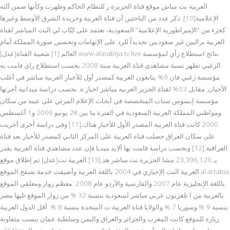
العربية بث مباش موقع قناة الجزيرة ر للنظام الحاكم وظهرت وكأنها ضمن آلته
الإعلامية[10]. ذكر عدد من الباحثين أن قناة العربية وجريدة الشرق الأوسط وغيرها
كجزء من "الإمبراطورية الإعلامية" السعودية، تعتمد على كتّاب لي البث المباشر لقناة
العربية براليين غير سعوديين تحديداً للرد على الإتهامات وتحسين صورة المملكة أمام
العالم [1] شعبية القناة[عدل] www alarabiya tv live نتائج استطلاع رأي لمؤسسة
الزغبي تظهر نسبة مشاهدي قناة العربية سنة 2008 بحسب استطلاع راى قامت به
مؤسسة زغبي فان 9% يتابعون العربية كمصدر أول للأخبار العربية مباشر في أغلب
الأحيان, مقابل 53% لقناة الجزير العربيه مباشر اخبار ة. بحسب دراسة ميدانية أجرتها
مؤسسة إبسوس ستات المتخصصة في أبحاث الإعلام المرئي على عينة من سكان
ومواطني المملكة العربية السعودية في الفترة ما بين 28 يونيو 2006 و1 أغسطس
2006 كانت قناة العربية المصدر الأول للأخبار هناك،[11] وفي دراسة أخرى أجريت
على سكان العراق حصلت قناة العربية على المركز الثاني كمصدر للأخبار بعد قناة
العراقية.[12] وبحسب دراسة قامت بها ألايد ميديا فإن عدد مشاهدي قناة العربية يقدر
بـ 23,396,120 مشا الجزيرة نت مباشر هد.[13] العربية نت[عدل] تم إطلاق موقع
العربية النت الإخباري في 2004 باللغة العربية وأضيفت خدمة تصفح الموقع al arrabia
باللغة الإنجليزية عام 2007 والفارسية والآردو عام 2008. معظم زوار ومعلقي الموقع
بالعربية من ا تلفزيون عربي مباشر لسعودية بنسبة 32 % من زوار الموقع تليها مصر
بنسبة 9 % وسوريا 7 % والولايا قناة العربية ت المتحدة بنسبة 8 %. أقل الدول العربية
زيارة للموقع كانت المغرب والجزائر والعراق واليمن وسلطنة عمان بنسب متفاوتة