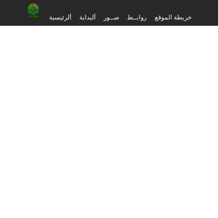
خريطة الموقع
روابــط
صــور
ألبداية
ألرئيسية