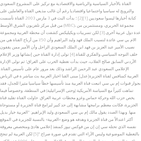
القناة بالأخبار السياسية والرياضية والاقتصادية مع تركيز على المشروع السعودي
والترويج له سياسيا واجتماعيا واقتصاديا رغم أن غالب مذيعي القناة والعاملين على
كتابة أخبارها ليسوا سعوديين [1][2] ؛ بدأت البث في 3 مارس 2003 القناة تأسست
من قبل مركز تلفزيون الشرق الأوسط (MBC)، مجموعة الحريري، ومستثمرين من
عدة دول عربية أخرى.[3].لكن تسريبات ويكيليكس كشفت أن محطة العربية ومجموعة
الام بي سي عائدة لنسيب الملك فهد وليد البراهيم وأن 50٪ من أرباح القناة هي من
نصيب الأمير عبد العزيز بن فهد ابن الملك السعودي الراحل وأن الأمير ممن يقفون
خلف التوجه السياسي والفكري للقناة.[4] تولى إدارة القناة حين إنشائها وزير الإعلام
الأردني السابق صالح القلاب، حيث بدأت تغطية الحرب على العراق؛ ثم تولى الإدارة
الإعلامي السعودي عبد الرحمن الراشد وذلك بعد مرور عام على تأسيس القناة.
العربية كمنافس لقناة الجزيرة[عدل] مبنى القنا اخبار العربية بث مباشر ة في الرياض
بجوار قنوات إم بي سي اتبعت قناة العربية منذ تأسيسها خطاً سياسيا مثيرا للجدل، فقد
تماهت كثيراً مع السياسة الأمريكية (وحتى الإسرائيلية) في المنطقة، وخصوصاً فيما
يخص حزب الله وحركة حماس وغزو محطات عربية العراق. حاولت القناة تقليد قناة
الجزيرة، فكانت معظم برامجها مشابهة إلى حد كبير لبرامج قناة الجزيرة أو مستوحاة
منها. وبهذا الصدد يقول مالك إم بي سي السعودي وليد الإبراهيم: "العربية خيار بديل
أكثر اعتدالاً من قناة الجزيرة وهدفه هو وضع «العربية» بالنسبة للجزيرة في الموقع
نفسه الذي تحتله سي إن إن من فوكس نيوز كمنفذ إعلامي هادئ ومتخصص معروفة
بالتغطية الموضوعية وليس الآراء التي تقدم في صورة صراخ."[5] لكن العربية لم تنجح
بمنافسة الجزيرة، وبدخول الجزيرة إلى السوق الإعلامي العربي عام 1996 فقد الكثير