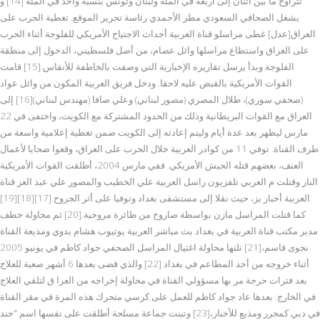
تتراوح ما بين اثنان إلى أربعة في المئة ولبنان وتونس بنسبة واحد في المئة [14] و
يشغل الصحافي السعودي مطر الأحمدي رئاسة تحرير الموقع. تغطية الحرب على
العراق[عدل] غطى مراسلو قناة العربية أحداث الاجتياح الأمريكي للفلوجة أثناء الحرب
على العراق واستطاع مراسلها وائل عصام، من أصل فلسطيني، الدخول إلى منطقة
الفلوجة وبدأ يرسل تقاريره الإخبارية التي وصفت بالخاطفة للأنفاس.[15] قامت
القوات الأمريكية بالقبض عليه لاحقا. ودخل فريق العربية المكون من وائل عواد
(صحفي سوري)، طلال المصري (مصور لبناني) وعلي صافا (مهندس لبناني)[16] إلى
العراق مع القوات البريطانية وذلك من الحدود المشتركة مع الكويت، واختفى في 22
مارس ليظهر بعد عدة أيام وليتم إعادته إلى الكويت ضمن تغطية إعلامية واسعة من
طرف القناة. توفي 11 من كوادر العربية خلال الحرب على العراق، وقعوا ضحايا لأعمال
العنف، بعضهم قتله الجيش الأمريكي. ففي مارس 2004، أطلقت القوات الأمريكية
النار وقتلت م العربي تلفزيون راسل العربية علي الخطيب والمصور علي عبد العز قناة
العربية أخبار يز، حيث نقلا إلى مستشفى بغداد وتوفيا على أثر الجروح.[17][18][19]
كما قتلت المراسل مازن بواسطة صاروخ من طائرة مروحية.[20] ثم محاولة خطف
مدير مكتب قناة العربية في بغداد بث مباشر العربية يوتيوب هشام بدوي ومذيعة القناة
نجوى قاسم،[21] تلتها محاولة اغتيال المراسل الصحفي جواد كاظم في يونيو 2005
أثناء خروجه من أحد المطاعم في بغداد [22] والذي قضى بعدها 6 أشهر صعبة للعلاج
بعد فترات حرجة مر بها مسؤولي القناة في محاولة إخراجه من العرا ق لتلقي العلاج
في الخارج. بعدها عاد جواد كاظم للعمل على كرسي متحرك هذه المرة في مقر القناة
في دبي كمحرر ومذيع للأخبار،[23] وتبنت جماعة مسلحة أطلقت على نفسها اسم "جند