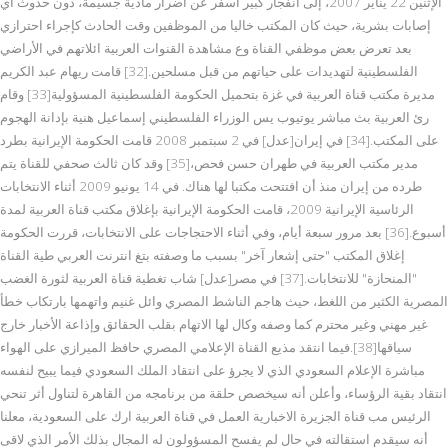
الإثنين 22 يناير 2007، إلى انفجار كبير أسفر عن أضرار مادية جسيمة، دون حدوث أي
إصابات بشرية، حيث كان المكتب خاليا من الموظفين وقت الحادث كإجراء احترازي
بعد تعرض بعض موظفي القناة وع مشاهدة القنوات العربية ائلاتهم في الأراضي
الفلسطينية لتهديدات على حياتهم من قبل مسلحين.[32] قامت ريهام عبد الكريم
مديرة مكتب قناة العربية في غزة بتحميل الحكومة الفلسطينية المسؤولية[33] وقام
رئ العربية بث مباشر يوتيوب يس الوزراء الفلسطيني إسماعيل هنية بإدانة الهجوم
على المكتب.[34] في إيران[عدل] في 2 سبتمبر 2008 قامت الحكومة الإيرانية بطرد
مدير مكتب العربية في طهران حسن فحص،[35] وقد كان ثالث صحفي للقناة يتم
طرده من إيران منذ أن افتتحت مكتبا لها هناك. في 14 يونيو 2009 أثناء الانتخابات
الرئاسية الإيرانية 2009، قامت الحكومة الإيرانية بإغلاق مكتب قناة العربية لمدة
أسبوع.[36] بعد مرور سبعة أيام، وفي أثناء الاحتجاجات على الانتخابات، قررت الحكومة
إغلاق المكتب "حتى إشعار آخر" بسبب ما وصفته بتغ انترنت العربي طية القناة
"المنحازة" للانتخابات.[37] في مصر[عدل] شاب تغطية قناة العربية لثورة الغضب
المصرية الكثير من اللغط، حيث هاجم الناشط المصري وائل غنيم واتهمها بارتكاب خطأ
غير مهني وغير محترم كما وصفه وكال لها الاتهام بقلب الحقائق وإذاعة الأخبار خارج
سياقها[38].فيما انتقد مذيع القناة الإعلامي المصري حافظ الميرازي على الهواء
مباشرة الإعلام السعودي الذي لا يجرؤ على انتقاد الملك السعودي فيما يبيح لنفسه
انتقاد بقية الرؤساء، وأعلن أنه سيخصص حلقة من برنامجه من القاهرة لتناول أثر تنحي
الرئيس مب قناة الجزيرة الاخبارية العمل في قناة العربية ارك على السعودية، معلنا
أنه سيقدم استقالته في حال لم يفسح المسؤولون له المجال بذلك الأمر الذي لاقى