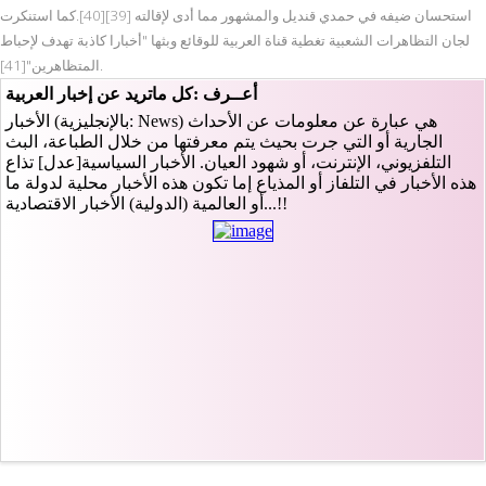
استحسان ضيفه في حمدي قنديل والمشهور مما أدى لإقالته [39][40].كما استنكرت
لجان التظاهرات الشعبية تغطية قناة العربية للوقائع وبثها "أخبارا كاذبة تهدف لإحباط
المتظاهرين"[41].