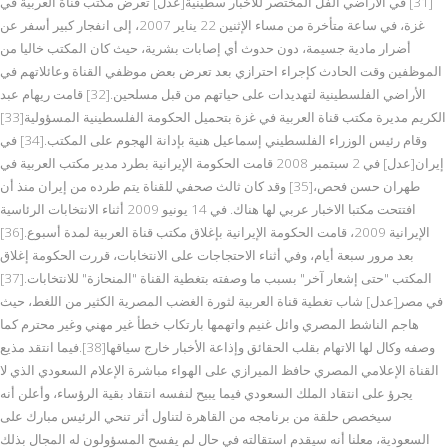
[31] في الأراضي الفل المختصر للأخبار سطينية[عدل] تعرض مكتب قناة العربية في
غزة، في ساعة متأخرة من مساء الإثنين 22 يناير 2007، إلى انفجار كبير أسفر عن
أضرار مادية جسيمة، دون حدوث أي إصابات بشرية، حيث كان المكتب خاليا من
الموظفين وقت الحادث كإجراء احترازي بعد تعرض بعض موظفي القناة وعائلاتهم في
الأراضي الفلسطينية لتهديدات على حياتهم من قبل مسلحين.[32] قامت ريهام عبد
الكريم مديرة مكتب قناة العربية في غزة بتحميل الحكومة الفلسطينية المسؤولية[33]
وقام رئيس الوزراء الفلسطيني إسماعيل هنية بإدانة الهجوم على المكتب.[34] في
إيران[عدل] في 2 سبتمبر 2008 قامت الحكومة الإيرانية بطرد مدير مكتب العربية في
طهران حسن فحص،[35] وقد كان ثالث صحفي للقناة يتم طرده من إيران منذ أن
افتتحت مكتبا الاخبار عربي لها هناك. في 14 يونيو 2009 أثناء الانتخابات الرئاسية
الإيرانية 2009، قامت الحكومة الإيرانية بإغلاق مكتب قناة العربية لمدة أسبوع.[36]
بعد مرور سبعة أيام، وفي أثناء الاحتجاجات على الانتخابات، قررت الحكومة إغلاق
المكتب "حتى إشعار آخر" بسبب ما وصفته بتغطية القناة "المنحازة" للانتخابات.[37]
في مصر[عدل] شاب تغطية قناة العربية لثورة الغضب المصرية الكثير من اللغط، حيث
هاجم الناشط المصري وائل غنيم واتهمها بارتكاب خطأ غير مهني وغير محترم كما
وصفه وكال لها الاتهام بقلب الحقائق وإذاعة الأخبار خارج سياقها[38].فيما انتقد مذيع
القناة الإعلامي المصري حافظ الميرازي على الهواء مباشرة الإعلام السعودي الذي لا
يجرؤ على انتقاد الملك السعودي فيما يبيح لنفسه انتقاد بقية الرؤساء، وأعلن أنه
سيخصص حلقة من برنامجه من القاهرة لتناول أثر تنحي الرئيس مبارك على
السعودية، معلنا أنه سيقدم استقالته في حال لم يفسح المسؤولون له المجال بذلك