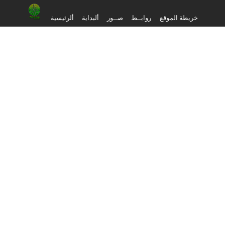
خريطة الموقع
روابــط
صــور
ألبداية
ألرئيسية