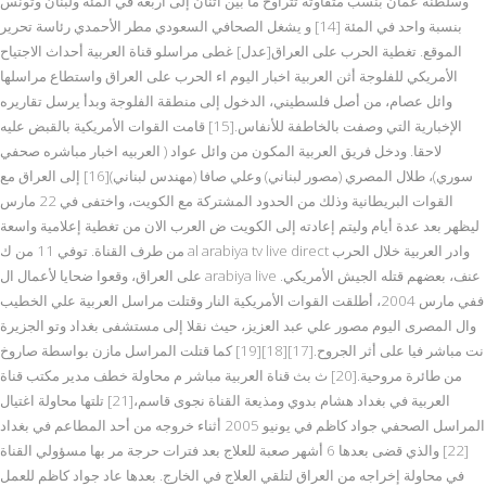
وسلطنة عمان بنسب متفاوتة تتراوح ما بين اثنان إلى أربعة في المئة ولبنان وتونس
بنسبة واحد في المئة [14] و يشغل الصحافي السعودي مطر الأحمدي رئاسة تحرير
الموقع. تغطية الحرب على العراق[عدل] غطى مراسلو قناة العربية أحداث الاجتياح
الأمريكي للفلوجة أثن العربية اخبار اليوم اء الحرب على العراق واستطاع مراسلها
وائل عصام، من أصل فلسطيني، الدخول إلى منطقة الفلوجة وبدأ يرسل تقاريره
الإخبارية التي وصفت بالخاطفة للأنفاس.[15] قامت القوات الأمريكية بالقبض عليه
لاحقا. ودخل فريق العربية المكون من وائل عواد ( العربيه اخبار مباشره صحفي
سوري)، طلال المصري (مصور لبناني) وعلي صافا (مهندس لبناني)[16] إلى العراق مع
القوات البريطانية وذلك من الحدود المشتركة مع الكويت، واختفى في 22 مارس
ليظهر بعد عدة أيام وليتم إعادته إلى الكويت ض العرب الان من تغطية إعلامية واسعة
من طرف القناة. توفي 11 من ك al arabiya tv live direct وادر العربية خلال الحرب
على العراق، وقعوا ضحايا لأعمال ال arabiya live عنف، بعضهم قتله الجيش الأمريكي.
ففي مارس 2004، أطلقت القوات الأمريكية النار وقتلت مراسل العربية علي الخطيب
وال المصرى اليوم مصور علي عبد العزيز، حيث نقلا إلى مستشفى بغداد وتو الجزيرة
نت مباشر فيا على أثر الجروح.[17][18][19] كما قتلت المراسل مازن بواسطة صاروخ
من طائرة مروحية.[20] ث بث قناة العربية مباشر م محاولة خطف مدير مكتب قناة
العربية في بغداد هشام بدوي ومذيعة القناة نجوى قاسم،[21] تلتها محاولة اغتيال
المراسل الصحفي جواد كاظم في يونيو 2005 أثناء خروجه من أحد المطاعم في بغداد
[22] والذي قضى بعدها 6 أشهر صعبة للعلاج بعد فترات حرجة مر بها مسؤولي القناة
في محاولة إخراجه من العراق لتلقي العلاج في الخارج. بعدها عاد جواد كاظم للعمل