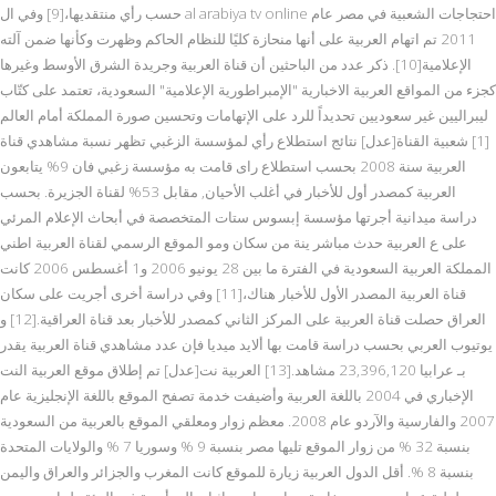
حسب رأي منتقديها،[9] وفي ال al arabiya tv online احتجاجات الشعبية في مصر عام
2011 تم اتهام العربية على أنها منحازة كليًا للنظام الحاكم وظهرت وكأنها ضمن آلته
الإعلامية[10]. ذكر عدد من الباحثين أن قناة العربية وجريدة الشرق الأوسط وغيرها
كجزء من المواقع العربية الاخبارية "الإمبراطورية الإعلامية" السعودية، تعتمد على كتّاب
ليبراليين غير سعوديين تحديداً للرد على الإتهامات وتحسين صورة المملكة أمام العالم
[1] شعبية القناة[عدل] نتائج استطلاع رأي لمؤسسة الزغبي تظهر نسبة مشاهدي قناة
العربية سنة 2008 بحسب استطلاع راى قامت به مؤسسة زغبي فان 9% يتابعون
العربية كمصدر أول للأخبار في أغلب الأحيان, مقابل 53% لقناة الجزيرة. بحسب
دراسة ميدانية أجرتها مؤسسة إبسوس ستات المتخصصة في أبحاث الإعلام المرئي
على ع العربية حدث مباشر ينة من سكان ومو الموقع الرسمي لقناة العربية اطني
المملكة العربية السعودية في الفترة ما بين 28 يونيو 2006 و1 أغسطس 2006 كانت
قناة العربية المصدر الأول للأخبار هناك،[11] وفي دراسة أخرى أجريت على سكان
العراق حصلت قناة العربية على المركز الثاني كمصدر للأخبار بعد قناة العراقية.[12] و
يوتيوب العربي بحسب دراسة قامت بها ألايد ميديا فإن عدد مشاهدي قناة العربية يقدر
بـ عرابيا 23,396,120 مشاهد.[13] العربية نت[عدل] تم إطلاق موقع العربية النت
الإخباري في 2004 باللغة العربية وأضيفت خدمة تصفح الموقع باللغة الإنجليزية عام
2007 والفارسية والآردو عام 2008. معظم زوار ومعلقي الموقع بالعربية من السعودية
بنسبة 32 % من زوار الموقع تليها مصر بنسبة 9 % وسوريا 7 % والولايات المتحدة
بنسبة 8 %. أقل الدول العربية زيارة للموقع كانت المغرب والجزائر والعراق واليمن