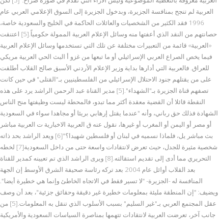
العربية لم تنجح بمنافسة الجزيرة، وبدخول الجزيرة إلى السوق الإعلامي العربي عام
1996 فقد الكثير من الشخصيات والعائلات الحاكمة في الخليج والسعودية خاصة،
حصانتهم من النقد الذي أعفتها منه وسائل الإعلام العربية الممولة حكومياً.[5] اعتنقت
«العربية» قائمة من التعبيرات مختلفة عن تلك التي تستخدمها وسائل الإعلام العربية
فيما يخص الصراع العربي الإسرائيلي أو ما تبعها من غزو أ البث الحي العربية مريكي
للعراق. فالعربية التي أدارها بداية وزير الإعلام الأردني الأسبق صالح القلاب أطلقت
على من يقتلهم جنود الاحتلال الإسرائيلي من الفلسطينيين بـ"القتلى" في حين كانت
تصفهم قناة الجزيرة بـ"الشهداء".[5] مدير القناة عبد الرحمن الراشد يرد على هذه
النقطة قائلا أن القضية معقدة أكثر مما تبدو، فالمحطة ليست وظيفتها منح الناس
الشهادة فذلك حق رباني، وأنه "عندما يقتل إرهابي بريئا أو مجاهدا سواء في السعودية
أو مصر أو اليمن أو المغرب أو غيرها، نقول عنه ق العربية الاخبارية ت العربية مباشر
بث مباشر يل، فلماذا نسميه في لبنان أو فلسطين شهيدا؟"[6] ويعد الراشد بحد ذاته
شخصية مثيرة للجدل، حيث تعرض لانتقادات واسعة حتى من داخل السعودية[7] لخطه
التحريري مما أدى إلى تقديم استقالته.[8] ويرى الراشد الذي تم تعيينه كمدير للقناة
بعد القلاب أوائل عام 2004 بعد تركه رئاسة صحيفة الشرق الأوسط إن الجهة
المنافسة له -الجزيرة- "لا تسير فقط في الاتجاه الخاطئ وإنما هي خطيرة أيضا".
ويضيف: "إن المنطقة مليئة بمعلومات خطيرة غير دقيقة وحقائق جزئية"، بعد أن وصف
عقل المجتمع العربي بـ"غير السليم" بسبب الأسلوب الذي تنقل به المعلومات.[5] من
جانب آخر، تعرضت العربية لانتقادات تتهمها بمناصرة السياسات السعودية والأمريكية