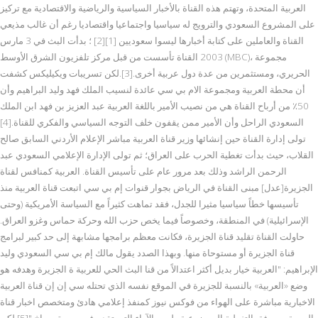
العربية المتحدة، وتهتم هذه القناة بالأخبار السياسية والرياضية والاقتصادية مع تركيز
على المشروع السعودي والترويج له سياسيا واجتماعيا واقتصاديا رغم أن غالب مذيعي
القناة والعاملين على كتابة أخبارها ليسوا سعوديين [1][2] ؛ بدأت البث في 3 مارس
2003 القناة تأسست من قبل مركز تلفزيون الشرق الأوسط (MBC)، مجموعة
الحريري، ومستثمرين من عدة دول عربية أخرى.[3].لكن تسريبات ويكيليكس كشفت
أن محطة العربية ومجموعة الام بي سي عائدة لنسيب الملك فهد وليد البراهيم وأن
50٪ من أرباح القناة هي من نصيب الأمير باللغة العربية عبد العزيز بن فهد ابن الملك
السعودي الراحل وأن الأمير ممن يقفون خلف التوجه السياسي والفكري للقناة.[4]
تولى إدارة القناة حين إنشائها وزير قناة العربية مباشر الإعلام الأردني السابق صالح
القلاب، حيث بدأت تغطية الحرب على العراق؛ ثم تولى الإدارة الإعلامي السعودي عبد
الرحمن الراشد وذلك بعد مرور عام على تأسيس القناة. العربية كمنافس لقناة
الجزيرة[عدل] مبنى القناة في الرياض بجوار قنوات إم بي سي اتبعت قناة العربية منذ
تأسيسها خطاً سياسيا مثيرا للجدل، فقد تماهت كثيراً مع السياسة الأمريكية (وحتى
الإسرائيلية) في المنطقة، وخصوصاً فيما يخص حزب الله وحركة حماس وغزو العراق.
حاولت القناة تقليد قناة الجزيرة، فكانت معظم برامجها مشابهة إلى حد كبير لبرامج
قناة الجزيرة أو مستوحاة منها. وبهذا الصدد يقول مالك إم بي سي السعودي وليد
الإبراهيم: "العربية خيار بديل أكثر اعتدالاً من قنا البث الحي للعربية ة الجزيرة وهدفه هو
وضع «العربية» بالنسبة للجزيرة في الموقع نفسه الذي تحتله سي إن إن قناة العربية
الاخبارية مباشرة على الهواء من فوكس نيوز كمنفذ إعلامي هادئ ومتخصص اخبار قناة
العربية معروفة بالتغطية الموضوعية وليس الآراء التي تقدم في صورة صراخ."[5] لكن