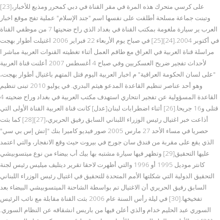
على كرسي متحرك هذه المرة في مقر القناة في دبي كمحرر ومذيع للأخبار،[23]
وتبنت جماعة مسلحة أطلقت على نفسها اسم "جند الإسلام" عملية تفج موقع اخبار
العرب ير سيارة ملغومة بمكتب القناة في بغداد الذي راح ضحيتها 7 من موظفي القناة
في أكتوبر 2004.[24][25] في صباح يوم الأربعاء 22 فبراير 2006 اغتيلت أطوار بهجت
مراسلة قناة العربية في العراق مع طاقم العمل أثناء تغطيته القنوات العربية مباشر ا
لأحداث تفجير ضريح العسكريين وفي صباح 4 أغسطس 2007 أعلنت قناة العربية
"على لسان الحكومة العراقية" م اخبار العربية اليوم قتل المتهم باغتيال أطوار بهجت،
وهو أحد عناصر تنظيم القاعدة المدعو هيثم البدري. في يوليو 2010 تبنى تنظيم
القاعدة المسؤولية عن تفجير انتحاري استهدف مكتب العربية في بغداد وراح ضحيته 4
قتلى و16 جريحا.[26] أثناء اضطرابات لبنان[عدل] كانت قناة العربية القناة الأولى التي
أذاعت خبر اغتيال رئيس الوزراء اللبناني السابق رفيق الحريري،[27][28] كما بثت
حصريا في مساء الأحد 27 مارس 2005 صور فيديو كاميرا بنك "إتش إس بي سي"
الذي يقع على مقربة من فندق سان جورج في بيروت حيث وقع الانفجار، والتي اعتمد
عليها التحقيق[29] وتظهر فيها سيارة مشتبه بها بيك أب بيضاء من نوع ميتسوبيشي
كانتر موديل 1995 أو 1996 والتي أظهرت لاحقا تقرير ديتليف ميليس رئيس لجنة
التحقيق الدولية التي شكلتها الأمم المتحدة للتحقيق في اغتيال رئيس الوزراء اللبناني
السابق رفيق الحريري أن الاغتيال تم بواسطة الشاحنة الميتسوبيشي البيضاء بعد
تفخيخها.[30] في ليلة رأس السنة عام 2006 بثت القناة مقابلة مع نائب الرئيس
السوري عبد الحليم خدام والذي أعلن فيها من باريس انشقاقه عن النظام السوري.