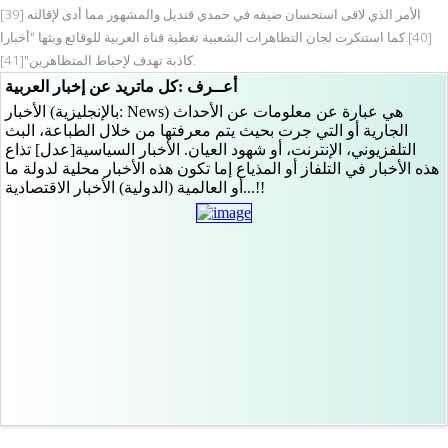
الأمر الذي لاقى استحسان ضيفه في حمدي قنديل والمشهور مما أدى لإقالته [39]
[40].كما استنكرت لجان التظاهرات الشعبية تغطية قناة العربية للوقائع وبثها "أخبارا
كاذبة تهدف لإحباط المتظاهرين"[41].