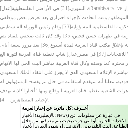
السوري.[31] في الأراضي الفلسطينية[عدل] al3arabiya tv live تعرض مكتب قناة العربية في غزة، في ساعة متأخرة من مساء الإثنين 22 قنوت عربيه يناير 2007، إلى انفجار كبير أسفر عن أضرار
ء احترازي بعد تعرض بعض موظفي www alarabia net live القناة وعائلاتهم في الأراضي
الفلسطينية لتهديدات على حياتهم من قبل مسلحين.[32] قامت ريهام عبد الكريم مديرة مكتب قناة العربية في غزة بتحميل الحكومة الفلسطينية المسؤولية[33] وقام رئيس الوزراء الفلسطيني
إسماعيل هنية بإدانة الهجوم على المكتب.[34] في إيران[عدل] في 2 سبتمبر 2008 قامت الحكومة الإيرانية بطرد مدير مكتب العربية في طهران حسن فحص،[35] وقد كان ثالث صحفي للقناة يتم
طرده من إيران منذ أن افتتحت مكتبا لها هناك. في 14 يونيو 2009 أثناء الانتخابات الرئاسية الإيرانية 2009، قامت الحكومة الإيرانية بإغلاق مكتب قناة العربية لمدة أسبوع.[36] بعد مرور سبعة أيام،
وفي أثناء الاحتجاجات على الانتخابات، قررت الحكومة إغلاق المكتب "حتى إشعار آخر" بسبب ما وصفته بتغطية القناة "المنحازة" للانتخابات.[37] في مصر[عدل] شاب تغطية قناة العربية لثورة الغ
حترم كما وصفه وكال قناة العربية مباشر البث الحي لها الاتهام
الميرازي على الهواء مباشرة الإعلام السعودي الذي لا يجرؤ على انتقاد الملك السعودي
عودية، معلنا أنه سيقدم استقالته في حال لم يفسح المسؤولون له
نديل والمشهور مما أدى لإقالته [39][40].كما استنكرت لجان التظاهرات الشعبية تغطية قناة العربية للوقائع وبثها "أخبارا كاذبة تهدف
لإحباط المتظاهرين"[41].