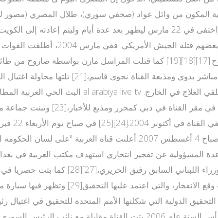
العربية خلال الحرب على العراق، وقعوا
بعدها عاد جواد كاظم للعمل على كرسي
طاقم العمل أثناء تغطيتها لأحداث تفجير ضريح العسكريين وفي صباح 4 أغسط
 التحقيق الدولية التي شكلتها الأمم المتحدة للتحقيق في اغتيال ر
الشاحنة الميتسوبيشي البيضاء بعد تفخيخها.[30] في ليلة رأس السنة عام 06