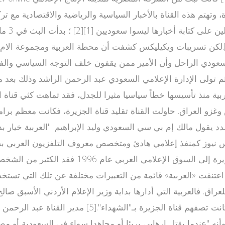
، وتهتم هذه القناة بالأخبار السياسية والرياضية والاقتصادية مع 
 تولى الإدارة الإعلامي السعودي عبد الرحمن الراشد وذلك بعد م
ية منذ تأسيسها خطاً سياسيا مثيرا للجدل، فقد تماهت كثي قناة ال
العراق. حاولت القناة تقليد قناة الجزيرة، فكانت معظم برامجها 
يقول مالك إم بي سي السعودي وليد الإبراهيم: "العربية خيار بديل
نيوز كمنفذ إعلامي هادئ ومتخصص معروف التلفزيون العربي بث 
صراخ."[5] لكن العربية لم تنجح بمنافسة الجزيرة
نقد الذي أعفتها منه وسائل الإعلام العربية الممولة حكومياً.[5] اعتنقت «العربية» قائمة من التع
عراق. فالعربية التي أدارها بداية وزير الإعلام الأردني الأسبق 
الاحتلال الإسرائيلي من الفلسطينيين بـ"القتلى" في حي
 "عندما يقتل إرهابي بريئا أو مجاهدا سواء في السعودية أو مصر 