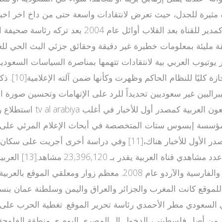
استقالته.[8] ويرى الراشد اخبار قناة الجزيرة الذي 
قة مليئة بمعلومات خطيرة غير دقيقة وحقائق جزئي البث الحي للع
مصر عام 2011
يدانية أجرتها مؤسسة إبسوس ستات المتخصصة في أبحاث الإعلام المرئي
بين 28 يونيو 2006 و1 أغسطس 2006 كانت قناة العربية المصدر الأول ل
حد في المئة [14] و يشغل الصحافي السعودي مطر الأحمدي رئاسة تحرير الموقع. تغ