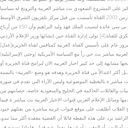
تركيز على المشروع السعودي بث مباشر العربية والترويج له سياسيا
واجتماعيا واقتصاديا رغم أن غالب مذيعي القناة والعاملين على كتابة أخبارها ليسوا سعوديين [1][2] ؛ بدأت البث في 3 مارس 2003 القناة تأسست من قبل مركز تلفزيون الشرق الأوسط (MBC)،
مجموعة الحريري، ومستثمرين من عدة دول عربية أخرى.[3].لكن تسريبات ويكيليكس كشفت أن محطة العربية ومجموعة الام بي سي عائدة لنسيب الملك فهد وليد البراهيم وأن 50٪ من أرباح
القناة هي من نصيب الأمير عبد العزيز بن فهد ابن الملك السعودي الراحل وأن الأمير ممن يقفون خلف التوجه السياسي والفكري للقناة.[4] تولى إدارة القناة حين إنشائها وزير الإعلام الأردني
رور عام على تأسيس القناة. العربية كمنافس لقناة الجزيرة[عدل]
عربية مباشر بث حي راً مع السياسة الأمريكية (وحتى الإسرائيلية)
مشابهة إلى حد كبير اخبار العربيه الان لبرامج قناة الجزيرة أو
 أكثر اعتدالاً من قناة الجزيرة وهدفه هو وضع «العربية» بالنسبة
مباشر ة بالتغطية الموضوعية وليس الآراء التي تقدم في صورة
، وبدخول الجزيرة إلى السوق الإعلامي العربي عام 1996 فقد الكثير من الشخصيات والعائلات الحاكمة في الخليج والسعودية خاصة، حصانتهم من
بيرات مختلفة عن تلك التي تستخدمها وسائل الإعلام العربي قنوات الاخبار العربية بث مباشر ة فيما
صالح القلاب أطلقت على موقع قنوات عربيه مباشره من يقتلهم جنود
ن كانت تصفهم قناة الجزيرة بـ"الشهداء".[5] مدير القناة عبد الرحمن الراشد يرد على هذه النقطة قائلا أن القضية معقدة أكثر مما تبدو،
أو اليمن أو المغرب أو غيرها، نقول عنه قتيل، فلماذا نسميه في