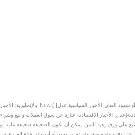
الأخبار (بالإنجليزية: News) هي عبارة عن معلومات عن الأحداث الجارية أو التي جرت بحيث يتم معرفتها عرابيا من خلال الطباعة، البث التلفزيوني، الإنترنت، أو شهود العيان. الأخبار السياسية[عدل]
اقتصادية[عدل] الأخبار الاقتصادية عبارة عن سوق العملات و بيع وشراء
 تطبع علي ورق زهيد الثمن. يمكن أن تكون الصحيفة صحيفة عامة أو
متخصصة، وقد تصدر يوميا أو أسبوعيا. قناة العربية هي alarabiya tv online قناة فضائية إخبارية سعودية وجزء من شبكة إعلامية سعودية [1] كانت تبث من الشركة المصرية لمدينة الإنتاج الإعلامي