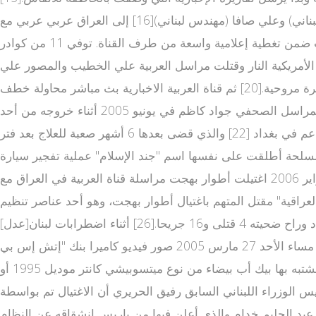
قامت القوات الأمريكية بالقبض عليه لاحقا. ودخل فريق العربية المكون من وائل عواد (صحفي سوري)، طلال المصري (مصور لبناني) وعلي صافا (مهندس لبناني)[16] إلى العراق عربي عربي مع
القوات البريطانية وذلك من الحدود المشتركة مع الكويت، واختفى في 22 مارس ليظهر بعد عدة أيام وليتم إعادته إلى الكويت ضمن تغطية إعلامية واسعة من طرف القناة. توفي 11 من كوادر
 ضحايا لأعمال العنف، بعضهم قتله الجيش الأمريكي. ففي مارس 2004، أطلقت القوات الأمريكية النار وقتلت مراسل العربية علي الخطيب والمصور علي
عبد العزيز، حيث نقلا إلى مستشفى بغداد وتوفيا على أثر الجروح.[17][18][19] كما قتلت المراسل مازن بواسطة صاروخ من طائرة مروحية.[20] ثم قناة العربية الاخبارية بث مباشر محاولة خطف
مدير مكتب قناة العربية في بغداد هشام قناة العربية حدث بث مباشر بدوي ومذيعة القناة نجوى قاسم،[21] تلتها محاولة اغتيال المراسل الصحفي جواد كاظم في يونيو 2005 أثناء خروجه من أحد
البث الحي العربية المطاعم في بغداد [22] والذي قضى بعدها 6 أشهر صعبة للعلاج بعد فتر al arabiya live tv ات حرجة مر بها مسؤولي القناة في محاولة إخراجه من العراق لتلقي العلاج في الخارج.
 متحرك هذه المرة في مقر القناة في دبي كمحرر ومذيع للأخبار،[23] وتبنت جماعة مسلحة أطلقت على نفسها اسم "جند الإسلام" عملية تفجير سيارة
ملغومة بمكتب القناة في بغداد الذي راح ضحيتها 7 من موظفي القناة في أكتوبر 2004.[24][25] في صباح يوم الأربعاء 22 فبراير 2006 اغتيلت أطوار بهجت مراسلة قناة العربية في العراق مع
س 2007 أعلنت قناة العربية "على لسان الحكومة العراقية" مقتل المتهم باغتيال أطوار بهجت، وهو أحد عناصر تنظيم
القاعدة المدعو هيثم البدري. في يوليو 2010 تبنى تنظيم القاعدة المسؤولية عن تفجير انتحاري استهدف مكتب العربية في بغداد وراح ضحيته 4 قتلى و16 جريحا.[26] أثناء اضطرابات لبنان[عدل]
كانت قناة العربية القناة الأولى التي أذاعت خبر اغتيال رئيس الوزراء اللبناني السابق رفيق الحريري،[27][28] كما بثت حصريا في مساء الأحد 27 مارس 2005 صور فيديو كاميرا بنك "إتش إس بي
سي" الذي يقع على مقربة من فندق سان جورج في بيروت حيث وقع الانفجار، والتي اعتمد عليها التحقيق[29] وتظهر فيها سيارة مشتبه بها بيك أب بيضاء من نوع ميتسوبيشي كانتر موديل 1995 أو
ئيس الوزراء اللبناني السابق رفيق الحريري أن الاغتيال تم بواسطة
20 بثت القناة مقابلة مع نائب الرئيس السوري عبد الحليم خدام والذي أعلن فيها من باريس انشقاقه عن النظام