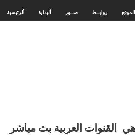
لموقع
روابــط
صــور
ألبداية
ألرئيسية
هي
القنوات العربية بث مباشر