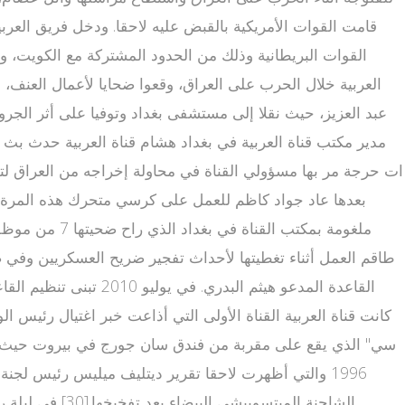
1996 والتي أظهرت لاحقا تقرير ديتليف ميليس رئيس لجنة