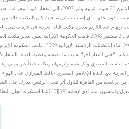
ة، دون حدوث أي إصابات بشرية، حيث كان المكتب خاليا من الموظفين وقت الحادث كإجرا
الناشط المصري وائل غنيم واتهمها بارتكاب خطأ غير مهني وغير م
أخبار خارج سياقها[38].فيما انتقد م خبار العربية ذيع القناة الإعلامي المصري حافظ 
 من برنامجه من القاهرة لتناول أثر تنحي الرئيس مبارك على الس
المجال بذلك الأمر الذي لاقى استحسان ضيفه في حمدي ق