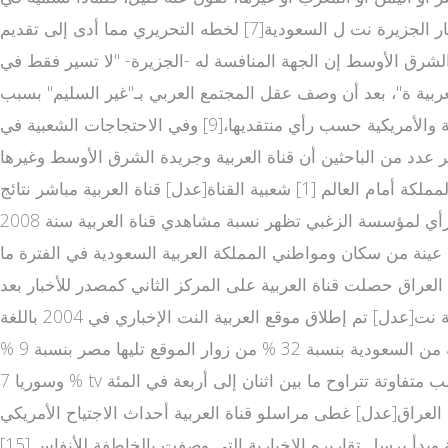
لبنان أو فلسطين شهيدا؟"[6] ويعد الراشد بحد ذاته شخصية مثيرة للجدل، حيث تعرض لانتقادات واسعة حتى من داخ اخر اخبار الجزيرة نت ل السعودية[7] لخطه التحريري مما أدى إلى تقديم
تم تعيينه كمدير للقناة بعد القلاب أوائل عام 2004 بعد تركه رئاسة صحيفة الشرق الأوسط إن الجهة المنافسة له -الجزيرة- "لا تسير فقط في
ربية ة"، بعد أن وصف عقل المجتمع العربي بـ"غير السليم" بسبب
الأسلوب الذي تنقل به المعلومات.[5] من جانب آخر، تعرضت العر يوتيوب العربي بية لانتقادات تتهمها بمناصرة السياسات السعودية والأمريكية حسب رأي منتقديها،[9] وفي الاحتجاجات الشعبية في
 تم اتهام العربية على أنها موقع اخبار عربية منحازة كليًا للنظام الحاكم وظهرت وكأنها ضمن آلته الإعلامية[10]. ذكر عدد من الباحثين أن قناة العربية وجريدة الشرق الأوسط وغيرها
كجزء من "الإمبراطورية الإعلامية" السعودية، تعتمد على كتّاب ليبراليين غير سعوديين تحديداً للرد على الإتهامات وتحسين صورة المملكة أمام العالم [1] شعبية القناة[عدل] قناة العربية مباشر نتائج
استطلاع رأي لمؤسسة الزغبي تظهر نسبة مشاهدي قناة العربية سنة 2008 tv al arabiya بحسب استطلاع راى قامت به مؤسسة زغبي فان 9% يتابعون العربية كمصدر أول للأخبار في أغلب
 على عينة من سكان ومواطني المملكة العربية السعودية في الفترة ما
لأخبار هناك،[11] وفي دراسة أخرى أجريت على سكان العراق حصلت قناة العربية على المركز الثاني كمصدر للأخبار بعد
قناة العراقية.[12] وبحسب دراسة قامت بها ألايد ميديا فإن عدد مشاهدي قناة العربية يقدر بـ 23,396,120 مشاهد.[13] العربية نت[عدل] تم إطلاق موقع العربية النت الإخباري في 2004 باللغة
العربية وأضيفت خدمة تصفح الموقع باللغة الإنجليزية عام 2007 والفارسية والآردو عام 2008. معظم زوار ومعلقي الموقع بالعربية من السعودية بنسبة 32 % من زوار الموقع تليها مصر بنسبة 9 %
وسوريا 7 % tv العرب والولايات المتحدة بنسبة 8 %. أقل الدول العربية زيارة للموقع كانت المغرب والجزائر والعراق واليمن وسلطنة عمان بنسب متفاوتة تتراوح ما بين اثنان إلى أربعة في المئة
طية الحرب على العراق[عدل] غطى مراسلو قناة العربية أحداث الاجتياح الأمريكي
للفلوجة أثناء الحرب على العراق واستطاع مراسلها وائل عصام، من أصل فلسطيني، الدخول إل المصرى اليوم ى منطقة الفلوجة وبدأ يرسل تقاريره الإخبارية التي وصفت بالخاطفة للأنفاس.[15]