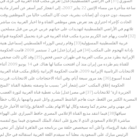
السوري.[31] في الأراضي الفلسطينية[عدل] تعرض مكتب قناة العربية في غزة، في
ساعة متأخرة من مساء الإثنين 22 يناير 2007، إلى انفجار كبير أسفر عن أضرار مادية
جسيمة، دون حدوث أي إصابات بشرية، حيث كان المكتب خاليا من الموظفين وقت
الحادث كإجراء احترازي بعد تعرض بعض موظفي القناة وعا اخبار العربية بث مباشر
ئلاتهم في الأراضي الفلسطينية لتهديدات على حياتهم عربي عربي من قبل مسلحين.
[32] قامت ريهام عبد الكريم مديرة مكتب قناة العربية في غزة بتحميل الحكومة قنواة
عربية الفلسطينية المسؤولية[33] وقام رئيس الوزراء الفلسطيني إسماعيل هنية
بإدانة الهجوم على المكتب.[34] في إيران[عدل] في 2 سبتمبر 2008 قامت الحكومة
الإيرانية بطرد مدير مكتب العربية في طهران حسن فحص،[35] وقد كان ثالث صحفي
للقناة يتم طرده من إيران منذ أن افتتحت مكتبا لها هناك. في 14 يونيو 2009 أثناء
الانتخابات الرئاسية الإيرانية 2009، قامت الحكومة الإيرانية بإغلاق مكتب قناة العربية
لمدة أسبوع.[36] بعد مرور سبعة أيام، وفي أثناء الاحتجاجات على الانتخابات، قررت
الحكومة إغلاق المكتب "حتى إشعار آخر" بسبب ما وصفته بتغطية القناة "المنح
الجزيرة ازة" للانتخابات.[37] في مصر[عدل] شاب تغطية قناة العربية لثورة الغضب
المصرية الكثير من اللغط، حيث هاجم الناشط المصري وائل غنيم واتهمها بارتكاب خطأ
غير مهني وغير محترم كما وصفه وكال لها الاتهام بقلب الحقائق وإذاعة الأخبار خارج
سياقها[38].فيما انتقد مذيع القناة الإعلامي المصري حافظ الميرازي على الهواء
مباشرة الإعلام السعودي الذي لا يجرؤ على انتقاد الملك السعودي فيما يبيح لنفسه
انتقاد بقية الرؤساء، وأعلن أنه سيخصص حلقة من برنامجه من القاهرة لتناول أثر تنحي
الرئيس مبارك على السعودية، معلنا أنه سيقدم اللغة العربية استقالته في حال لم