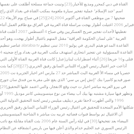
القناة في دبي كمحرر ومذيع للأخبار،[23] وتبنت جماعة مسلحة أطلقت على نفسها
اسم "جند الإسلام" عملية تفجير سيارة ملغومة بمكتب القناة في بغداد الذي راح
ضحيتها 7 من موظفي القناة في أكتوبر 2004.[24][25] في صباح يوم الأربعاء 22
فبراير 2006 اغتيلت أطوار بهجت مراسلة قناة العربية في العراق مع طاقم العمل أثناء
تغطيتها لأحداث تفجير ضريح العسكريين وفي صباح 4 أغسطس 2007 أعلنت قناة
العربية "على لسان الحكومة العراقية" مقتل المتهم باغتيال أطوار بهجت، وهو أحد
عناصر تنظيم alarabia tv القاعدة المدعو هيثم البدري. في يوليو 2010 تبنى تنظيم
القاعدة المسؤولية عن تفجير انتحاري استهدف مكتب العربية في بغداد وراح ضحيته 4
قتلى و16 جريحا.[26] أثناء اضطرابات لبنان[عدل] كانت قناة العربية القناة الأولى التي
أذاعت خبر اغتيال رئيس الوزراء اللبناني السابق رفيق الحريري،[27][28] كما بثت
حصريا في مساء الأ العربية البث المباشر حد 27 مارس اخر اخبار الجزيرة نت 2005
صور فيديو كاميرا بنك "إتش إس بي سي" الذي يقع على مقربة من فندق سان جورج
في بيرو العربيه مباشر اخبار ت حيث وقع الانفجار، والتي اعتمد عليها التحقيق[29]
وتظهر فيها سيارة مشتبه بها بيك أب بيضاء من نوع ميتسوبيشي كانتر موديل 1995 أو
1996 والتي أظهرت لاحقا تقرير ديتليف ميليس رئيس لجنة التحقيق الدولية التي
شكلتها الأمم المتحدة للتحقيق في اغتيال رئيس الوزراء اللبناني السابق رفيق الحريري
أن الاغتيال تم بواسط قنوات فضائيه عربيه بث مباشر ة الشاحنة الميتسوبيشي
البيضاء بعد تفخيخها.[30] في ليلة رأس السنة عام 2006 بثت القناة مقابلة مع نائب
الرئيس السوري عبد الحليم خدام والذي أعلن فيها من باريس انشقاقه عن النظام