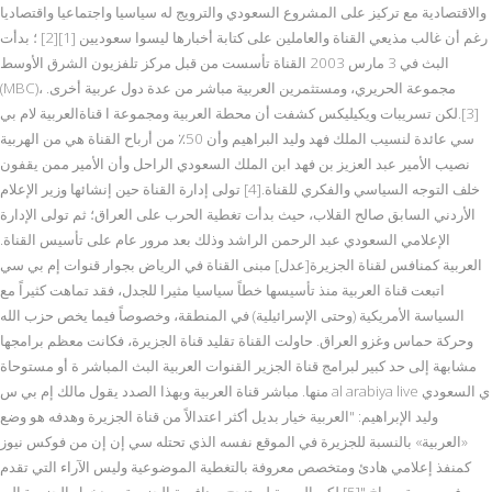
والاقتصادية مع تركيز على المشروع السعودي والترويج له سياسيا واجتماعيا واقتصاديا
رغم أن غالب مذيعي القناة والعاملين على كتابة أخبارها ليسوا سعوديين [1][2] ؛ بدأت
البث في 3 مارس 2003 القناة تأسست من قبل مركز تلفزيون الشرق الأوسط
(MBC)، مجموعة الحريري، ومستثمرين العربية مباشر من عدة دول عربية أخرى.
[3].لكن تسريبات ويكيليكس كشفت أن محطة العربية ومجموعة ا قناةالعربية لام بي
سي عائدة لنسيب الملك فهد وليد البراهيم وأن 50٪ من أرباح القناة هي من الهربية
نصيب الأمير عبد العزيز بن فهد ابن الملك السعودي الراحل وأن الأمير ممن يقفون
خلف التوجه السياسي والفكري للقناة.[4] تولى إدارة القناة حين إنشائها وزير الإعلام
الأردني السابق صالح القلاب، حيث بدأت تغطية الحرب على العراق؛ ثم تولى الإدارة
الإعلامي السعودي عبد الرحمن الراشد وذلك بعد مرور عام على تأسيس القناة.
العربية كمنافس لقناة الجزيرة[عدل] مبنى القناة في الرياض بجوار قنوات إم بي سي
اتبعت قناة العربية منذ تأسيسها خطاً سياسيا مثيرا للجدل، فقد تماهت كثيراً مع
السياسة الأمريكية (وحتى الإسرائيلية) في المنطقة، وخصوصاً فيما يخص حزب الله
وحركة حماس وغزو العراق. حاولت القناة تقليد قناة الجزيرة، فكانت معظم برامجها
مشابهة إلى حد كبير لبرامج قناة الجزير القنوات العربية البث المباشر ة أو مستوحاة
منها. مباشر قناة العربية وبهذا الصدد يقول مالك إم بي س al arabiya live ي السعودي
وليد الإبراهيم: "العربية خيار بديل أكثر اعتدالاً من قناة الجزيرة وهدفه هو وضع
«العربية» بالنسبة للجزيرة في الموقع نفسه الذي تحتله سي إن إن من فوكس نيوز
كمنفذ إعلامي هادئ ومتخصص معروفة بالتغطية الموضوعية وليس الآراء التي تقدم
في صورة صراخ."[5] لكن العربية لم تنجح بمنافسة الجزيرة، وبدخول الجزيرة إلى