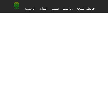
خريطة الموقع
روابــط
صــور
ألبداية
ألرئيسية