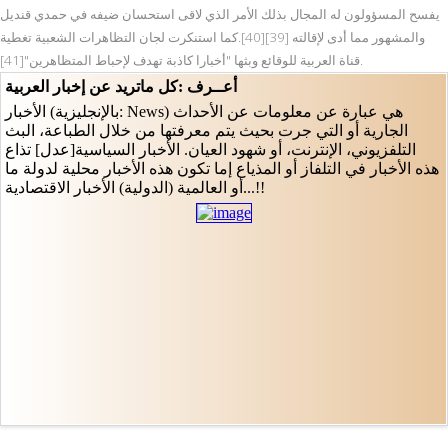
يفسح المسؤولون له المجال بذلك الأمر الذي لاقى استحسان ضيفه في حمدي قنديل
والمشهور مما أدى لإقالته [39][40].كما استنكرت لجان التظاهرات الشعبية تغطية
قناة العربية للوقائع وبثها "أخبارا كاذبة تهدف لإحباط المتظاهرين"[41].