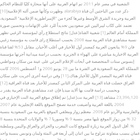
الشعبية في مصر عام 2011 تم اتهام العربية على أنها منحازة كليًا للنظام الحاكم
وظهرت وكأنها ضمن آلته الإعلامية[10]. alarabiya ذكر عدد من الباحثين أن قناة
العربية وجريدة الشرق الأوسط وغيرها كجزء من "الإمبراطورية الإعلامية" السعودية،
تعتمد على كتّاب ليبراليين غير سعوديين تحديداً للرد على الإتهامات وتحسين صورة
المملكة أمام العالم [1] شعبية القناة[عدل] نتائج استطلاع رأي لمؤسسة الزغبي تظهر
نسبة مشاهدي قناة العربية سنة 2008 بحسب استطلاع راى قامت به مؤسسة زغبي
فان 9% يتابعون العربية كمصدر أول للأخبار في أغلب الأحيان, مقابل 53% لقنا قناة
العربية الاخبارية مباشرة على الهواء ة الجزيرة. بحسب دراسة ميدانية أجرتها مؤسسة
إبسوس ستات المتخصصة في أبحاث الإعلام المرئي على عينة من سكان ومواطني
المملكة العربية السعودية في الفترة ما بين 28 يونيو 2006 و1 أغسطس 2006 كانت
قناة العربية المصدر الأول للأخبار هناك،[11] وفي دراسة أخرى أجريت على سكان
العراق حصلت قناة العربية على المركز الثاني كمصدر للأخبار بعد قناة العراقية.[12]
وبحسب دراسة قامت بها ألايد ميديا فإن عدد مشاهدي قناة العربية يقدر بـ
23,396,120 مشاهد.[13] العربية نت[عدل] تم إطلاق موقع العربية النت الإخباري في
2004 باللغة العربية وأضيفت خدمة تصفح الموقع باللغة الإنجليزية عام 2007
والفارسية والآردو عام 2008. معظم زوار ومعلقي الموقع بالعربية من السعودية بنسبة
32 % من زوار الموقع تليها مصر بنسبة 9 % وسوريا 7 % والولايات المتحدة بنسبة 8
%. أقل الدول العربية زيارة للموقع كانت المغرب والجزائر والعراق واليمن وسلطنة
عمان بنسب متفاوتة تتراوح ما بين اثنان إلى أربعة في المئة ولبنان وتونس بنسبة واحد