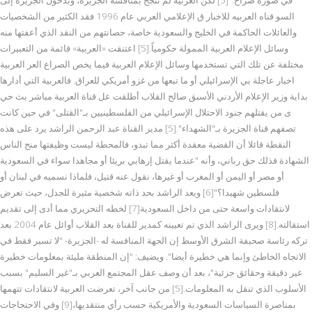
السو قناه العربيه للاخبار ق الإعلامي العربي عام 1996 فقد الكثير من الشخصيات
والعائلات الحاكمة في الخليج والسعودية خاصة، حصانتهم من النقد الذي أعفتها منه
وسائل الإعلام العربية الممولة حكومياً.[5] اعتنقت «العربية» قائمة من التعبيرات
مختلفة عن تلك التي تستخدمها وسائل الإعلام العربية فيما يخص الصراع العر العربية
اخبار عاجلة بي الإسرائيلي أو ما تبعها من غزو أمريكي للعراق. فالعربية التي أدارها
بداية وزير الإعلام الأردني الأسبق صالح القلاب أطلقت عل قناة العربية مباشر بث حي
ى من يقتلهم جنود الاحتلال الإسرائيلي من الفلسطينيين بـ"القتلى" في حين كانت
تصفهم قناة الجزيرة بـ"الشهداء".[5] مدير القناة عبد الرحمن الراشد يرد على هذه
النقطة قائلا أن القضية معقدة أكثر مما تبدو، فالمحطة ليست وظيفتها منح الناس
الشهادة فذلك حق رباني، وأنه "عندما يقتل إرهابي بريئا أو مجاهدا سواء في السعودية
أو مصر أو اليمن أو المغرب أو غيرها، نقول عنه قتيل، فلماذا نسميه في لبنان أو
فلسطين شهيدا؟"[6] ويعد الراشد بحد ذاته شخصية مثيرة للجدل، حيث تعرض
لانتقادات واسعة حتى من داخل السعودية[7] لخطه التحريري مما أدى إلى تقديم
استقالته.[8] ويرى الراشد الذي تم تعيينه كمدير للقناة بعد القلاب أوائل عام 2004 بعد
تركه رئاسة صحيفة الشرق الأوسط إن الجهة المنافسة له -الجزيرة- "لا تسير فقط في
الاتجاه الخاطئ وإنما هي خطيرة أيضا". ويضيف: "إن المنطقة مليئة بمعلومات خطيرة
غير دقيقة وحقائق جزئية"، بعد أن وصف عقل المجتمع العربي بـ"غير السليم" بسبب
الأسلوب الذي تنقل به المعلومات.[5] من جانب آخر، تعرضت العربية لانتقادات تتهمها
بمناصرة السياسات السعودية والأمريكية حسب رأي منتقديها،[9] وفي الاحتجاجات