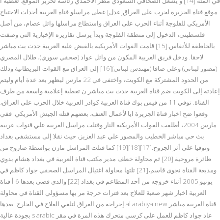
في المئة [14] و يشغل الصحافي السعودي مطر الأحمدي رئاسة تحرير الموقع. تغطية ا
موقع قناة الجزيرة لحرب على العراق[عدل] غطى مراسلو قناة العربية أحداث الاجتياح
الأمريكي للفلوجة أثناء الحرب على العراق واستطاع مراسلها وائل عصام، من أصل
فلسطيني، الدخول إلى منطقة الفلوجة وبدأ يرسل تقاريره الإخبارية التي وصفت
بالخاطفة للأنفاس.[15] قامت القوات الأمريكية بالقبض عليه العربية حدث بث مباشر
لاحقا. ودخل فريق العربية المكون من وائل عواد (صحفي سوري)، طلال المصري
(مصور لبناني) وعلي صافا (مهندس لبناني)[16] إلى العراق مع القوات البريطانية وذلك
من الحدود المشتركة مع الكويت، واختفى في 22 مارس ليظهر بعد عدة أيام وليتم
إعادته إلى الكويت ضم قناة العربية حدث بث مباشر ن تغطية إعلامية واسعة من طرف
القناة. توفي 11 من فيس بوك قناة العربية كوادر العربية خلال الحرب على العراق،
وقعوا ضح اخبار قناة الجزيرة ايا لأعمال العنف، بعضهم قتله الجيش الأمريكي. ففي
مارس 2004، أطلقت القوات الأمريكية النار وقتلت مراسل العربية علي قنوات عربية
بث حي مباشر الخطيب والمصور علي عبد العزيز، حيث نقلا إلى مستشفى بغداد
وتوفيا على أثر الجروح.[17][18][19] كما قتلت المراسل مازن بواسطة صاروخ من
طائرة مروحية.[20] ثم محاولة خطف مدير مكتب قناة العربية في بغداد هشام بدوي
ومذيعة القناة نجوى قاسم،[21] تلتها محاولة اغتيال المراسل الصحفي جواد كاظم في
يونيو 2005 أثناء خروجه من أحد المطاعم في بغداد [22] والذي قضى بعدها 6 أ قناة
العربية اخبار شهر صعبة للعلاج بعد فترات حرجة مر بها مسؤولي القناة في محاولة
إخراجه من العراق لتلقي العلاج في الخارج. بعدها al arabiya new قناة العربية مباشر
بجودة عالية s arabic عاد جواد كاظم للعمل على كرسي متحرك هذه المرة في مقر