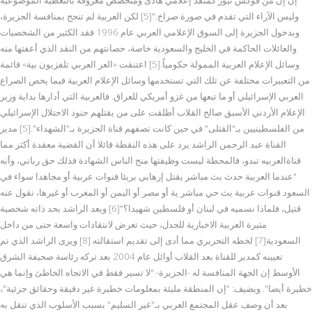
وليس الآراء التي تقدم في صورة صراخ."[5] لكن العربية لم تنجح بمنافسة الجزيرة،
وبدخول الجزيرة إلى السوق الإعلامي العربي عام 1996 فقد الكثير من الشخصيات
والعائلات الحاكمة في الخليج والسعودية خاصة، حصانتهم من النقد الذي أعفتها منه
وسائل الإعلام العربية الممولة حكومياً.[5] اعتنقت «العر العربي تلفزيون بية» قائمة
من التعبيرات مختلفة عن تلك التي تستخدمها وسائل الإعلام العربية فيما يخص الصراع
العربي الإسرائيلي أو ما تبعها من غزو أمريكي للعراق. فالعربية التي أدارها بداية وزير
الإعلام الأردني الأسبق صالح القلاب أطلقت على من يقتلهم جنود الاحتلال الإسرائيلي
من الفلسطينيين بـ"القتلى" في حين كانت تصفهم قناة الجزيرة بـ"الشهداء".[5] مدير
القناة عبد الرحمن الراشد يرد على هذه النقطة قائلا أن القضية معقدة أكثر مما
قناةالعربيه تبدو، فالمحطة ليست وظيفتها منح الناس الشهادة فذلك حق رباني، وأنه
"عندما العربية حدث بث مباشر يقتل إرهابي بريئا قنوات عربية أو مجاهدا سواء في
السعود قنوات عربية بث حي مباشر ية أو مصر أو اليمن أو المغرب أو غيرها، نقول عنه
قتيل، فلماذا نسميه في لبنان أو فلسطين شهيدا؟"[6] ويعد الراشد بحد ذاته شخصية
مثيرة العربية الاخبارية للجدل، حيث تعرض لانتقادات واسعة حتى من داخل
السعودية[7] لخطه التحريري مما أدى إلى تقديم استقالته.[8] ويرى الراشد الذي تم
تعيينه كمدير للقناة بعد القلاب أوائل عام 2004 بعد تركه رئاسة صحيفة الشرق
الأوسط إن الجهة المنافسة له -الجزيرة- "لا تسير فقط في الاتجاه الخاطئ وإنما هي
خطيرة أيضا". ويضيف: "إن المنطقة مليئة بمعلومات خطيرة غير دقيقة وحقائق جزئية"،
بعد أن وصف عقل المجتمع العربي بـ"غير السليم" بسبب الأسلوب الذي تنقل به