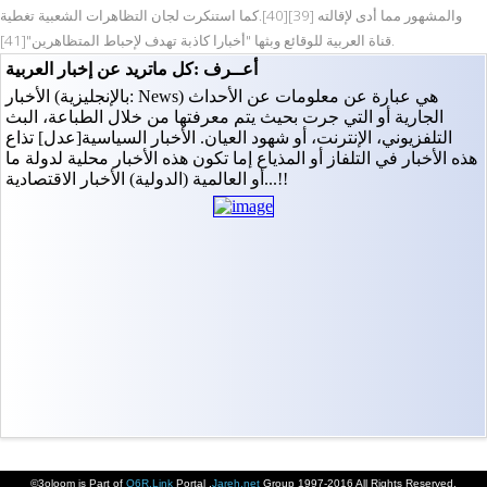
والمشهور مما أدى لإقالته [39][40].كما استنكرت لجان التظاهرات الشعبية تغطية
قناة العربية للوقائع وبثها "أخبارا كاذبة تهدف لإحباط المتظاهرين"[41].
©3oloom is Part of
Q6R.Link
Portal ,
Jareh.net
Group 1997-2016 All Rights Reserved.