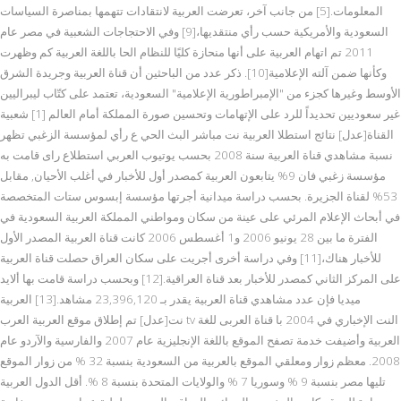
المعلومات.[5] من جانب آخر، تعرضت العربية لانتقادات تتهمها بمناصرة السياسات
السعودية والأمريكية حسب رأي منتقديها،[9] وفي الاحتجاجات الشعبية في مصر عام
2011 تم اتهام العربية على أنها منحازة كليًا للنظام الحا باللغة العربية كم وظهرت
وكأنها ضمن آلته الإعلامية[10]. ذكر عدد من الباحثين أن قناة العربية وجريدة الشرق
الأوسط وغيرها كجزء من "الإمبراطورية الإعلامية" السعودية، تعتمد على كتّاب ليبراليين
غير سعوديين تحديداً للرد على الإتهامات وتحسين صورة المملكة أمام العالم [1] شعبية
القناة[عدل] نتائج استطلا العربية نت مباشر البث الحي ع رأي لمؤسسة الزغبي تظهر
نسبة مشاهدي قناة العربية سنة 2008 بحسب يوتيوب العربي استطلاع راى قامت به
مؤسسة زغبي فان 9% يتابعون العربية كمصدر أول للأخبار في أغلب الأحيان, مقابل
53% لقناة الجزيرة. بحسب دراسة ميدانية أجرتها مؤسسة إبسوس ستات المتخصصة
في أبحاث الإعلام المرئي على عينة من سكان ومواطني المملكة العربية السعودية في
الفترة ما بين 28 يونيو 2006 و1 أغسطس 2006 كانت قناة العربية المصدر الأول
للأخبار هناك،[11] وفي دراسة أخرى أجريت على سكان العراق حصلت قناة العربية
على المركز الثاني كمصدر للأخبار بعد قناة العراقية.[12] وبحسب دراسة قامت بها ألايد
ميديا فإن عدد مشاهدي قناة العربية يقدر بـ 23,396,120 مشاهد.[13] العربية
نت[عدل] تم إطلاق موقع العربية العرب tv النت الإخباري في 2004 با قناة العربى للغة
العربية وأضيفت خدمة تصفح الموقع باللغة الإنجليزية عام 2007 والفارسية والآردو عام
2008. معظم زوار ومعلقي الموقع بالعربية من السعودية بنسبة 32 % من زوار الموقع
تليها مصر بنسبة 9 % وسوريا 7 % والولايات المتحدة بنسبة 8 %. أقل الدول العربية