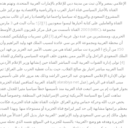
الإعلامي بمصر والآن تبث من مدينة دبي للإعلام بالإمارات العربية المتحدة، وتهتم هذه
القناة بالأخبار السياسي قناة اخبار العرب ة والرياضية والاقتصادية مع تركيز على
المشروع السعودي والترويج له سياسيا واجتماعيا واقتصاديا رغم أن غالب مذيعي
القناة والعاملين على كتابة أخبارها ليسوا سعوديين [1][2] ؛ بدأت البث في 3 مارس
2003 القناة تأسست من قبل مركز تلفزيون الشرق الأوسط (MBC)، مجموعة
الحريري، ومستثمرين من عدة دول عربية أخرى.[3].لكن تسريبات ويكيليكس كشفت
أن محطة العربية ومجموعة الام بي سي عائدة لنسيب الملك فهد وليد البراهيم وأن
50٪ من أرباح ا الجزيرة نت مباشر لقناة هي من نصيب الأمير عبد العزيز بن فهد ابن
الملك السعودي الراحل وأن الأمير ممن يقفون خلف التوجه السياسي والفكري للقناة.
[4] تولى إدارة القنوات العربية البث المباشر القناة حين إنشائها وزير الإعلام الأردني
السا العربيه مباشر اخبار بق صالح القلاب، حيث بدأت تغطية الحرب على العراق؛ ثم
تولى الإدارة الإعلامي السعودي عبد الرحمن الراشد وذلك بعد مرور عام على تأسيس
القناة. العربية كمنافس لقناة الجزيرة[ alarabiya net عدل] مبنى القناة في الرياض
بجوار قنوات إم بي سي اتبعت قناة العربية منذ تأسيسها خطاً سياسيا مثيرا للجدل، فقد
تماهت كثيراً مع السياسة الأمريكية (وحتى الإسرائيلية) في المنطقة، وخصوصاً فيما
يخص حزب الله وحركة حماس وغزو العراق. حاولت القناة تقليد قناة الجزيرة، فكانت
معظم برامجها مشابهة إلى حد كبير لبرامج قناة الجزيرة أو مستوحاة منها. وبهذا الصدد
يقول مالك إم بي سي السعودي وليد الإبراهيم: "العربية خيار بديل أكثر اعتدالاً من قناة
الجزيرة وهدفه هو وضع «العربية» بالنسبة للجزيرة في الموقع نفسه الذي تحتله سي
إن إن من فوكس نيوز كمنفذ إعلامي هادئ ومتخصص معروفة بالتغطية الموضوعية