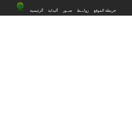
خريطة الموقع
روابــط
صــور
ألبداية
ألرئيسية