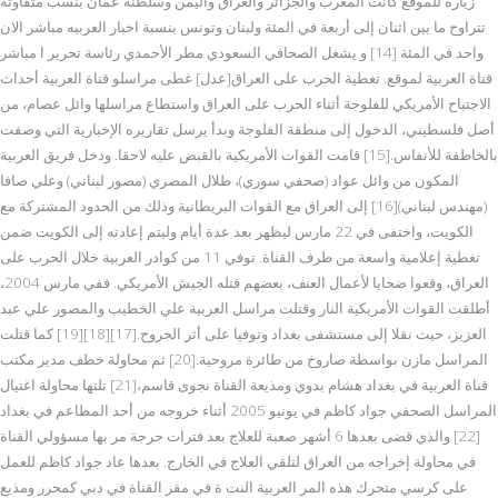
زيارة للموقع كانت المغرب والجزائر والعراق واليمن وسلطنة عمان بنسب متفاوتة
تتراوح ما بين اثنان إلى أربعة في المئة ولبنان وتونس بنسبة اخبار العربيه مباشر الان
واحد في المئة [14] و يشغل الصحافي السعودي مطر الأحمدي رئاسة تحرير ا مباشر
قناة العربية لموقع. تغطية الحرب على العراق[عدل] غطى مراسلو قناة العربية أحداث
الاجتياح الأمريكي للفلوجة أثناء الحرب على العراق واستطاع مراسلها وائل عصام، من
أصل فلسطيني، الدخول إلى منطقة الفلوجة وبدأ يرسل تقاريره الإخبارية التي وصفت
بالخاطفة للأنفاس.[15] قامت القوات الأمريكية بالقبض عليه لاحقا. ودخل فريق العربية
المكون من وائل عواد (صحفي سوري)، طلال المصري (مصور لبناني) وعلي صافا
(مهندس لبناني)[16] إلى العراق مع القوات البريطانية وذلك من الحدود المشتركة مع
الكويت، واختفى في 22 مارس ليظهر بعد عدة أيام وليتم إعادته إلى الكويت ضمن
تغطية إعلامية واسعة من طرف القناة. توفي 11 من كوادر العربية خلال الحرب على
العراق، وقعوا ضحايا لأعمال العنف، بعضهم قتله الجيش الأمريكي. ففي مارس 2004،
أطلقت القوات الأمريكية النار وقتلت مراسل العربية علي الخطيب والمصور علي عبد
العزيز، حيث نقلا إلى مستشفى بغداد وتوفيا على أثر الجروح.[17][18][19] كما قتلت
المراسل مازن بواسطة صاروخ من طائرة مروحية.[20] ثم محاولة خطف مدير مكتب
قناة العربية في بغداد هشام بدوي ومذيعة القناة نجوى قاسم،[21] تلتها محاولة اغتيال
المراسل الصحفي جواد كاظم في يونيو 2005 أثناء خروجه من أحد المطاعم في بغداد
[22] والذي قضى بعدها 6 أشهر صعبة للعلاج بعد فترات حرجة مر بها مسؤولي القناة
في محاولة إخراجه من العراق لتلقي العلاج في الخارج. بعدها عاد جواد كاظم للعمل
على كرسي متحرك هذه المر العربية النت ة في مقر القناة في دبي كمحرر ومذيع