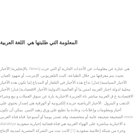
المعلومة التي طلبتها هي
اللغة العربية
الأخبار (بالإنجليزية: News) هي عبارة عن معلومات عن الأحداث الجارية أو التي جرت
بحيث يتم معرفتها من خلال الطباعة، البث التلفزيوني، الإنترنت، أو شهود العيان.
الأخبار السياسية[عدل] تذاع هذه الأخبار في التلفاز أو المذياع إما تكون هذه الأخبار
محلية لدولة اخبار العربيه امس ما أو العالمية (الدولية) الأخبار الاقتصادية[عدل] الأخبار
الاقتصادية ع ق العربية مباشر ناة الجزيرة الاخبارية بارة عن سوق العملات و بيع وشراء
الذهب و البترول . الأخبار الرياضية جريدة إلكترونية أو الورقية هي إصدار يحتوي علي
أخبار ومعلومات وإعلانات، وعادة ما تطبع علي ورق زهيد الثمن. يمكن أن تكون
الصحيفة صحيفة عامة أو متخصصة، وقد تصدر يوميا أو أسبوعيا. قناة قناة العربي www
alarabiya ة الاخبارية مباشرة على الهواء العربية هي قناة فضائية إخبارية سعودية
وجزء من شبكة إعلامية سعودية [1] كانت تبث من الشركة المصرية لمدينة الإنتاج