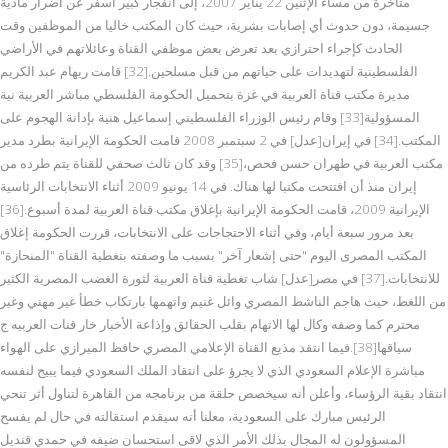
متأخرة من مساء الإثنين 22 يناير 2007، إلى انفجار كبير أسفر عن أضرار مادية
جسيمة، دون حدوث أي إصابات بشرية، حيث كان المكتب خاليا من الموظفين وقت
الحادث كإجراء احترازي بعد تعرض بعض موظفي القناة وعائلاتهم في الأراضي
الفلسطينية لتهديدات على حياتهم من قبل مسلحين.[32] قامت ريهام عبد الكريم
مديرة مكتب قناة العربية في غزة بتحميل الحكومة الفلسطي مباشر العربية نية
المسؤولية[33] وقام رئيس الوزراء الفلسطيني إسماعيل هنية بإدانة الهجوم على
المكتب.[34] في إيران[عدل] في 2 سبتمبر 2008 قامت الحكومة الإيرانية بطرد مدير
مكتب العربية في طهران حسن فحص،[35] وقد كان ثالث صحفي للقناة يتم طرده من
إيران منذ أن افتتحت مكتبا لها هناك. في 14 يونيو 2009 أثناء الانتخابات الرئاسية
الإيرانية 2009، قامت الحكومة الإيرانية بإغلاق مكتب قناة العربية لمدة أسبوع.[36]
بعد مرور سبعة أيام، وفي أثناء الاحتجاجات على الانتخابات، قررت الحكومة إغلاق
المكتب المصرى اليوم "حتى إشعار آخر" بسبب ما وصفته بتغطية القناة "المنحازة"
للانتخابات.[37] في مصر[عدل] شاب تغطية قناة العربية لثورة الغضب المصرية الكثير
من اللغط، حيث هاجم الناشط المصري وائل غنيم واتهمها بارتكاب خطأ غير مهني وغير
محترم كما وصفه وكال لها الاتهام بقلب الحقائق وإذاعة الأخبار خار قنات العربيه ج
سياقها[38].فيما انتقد مذيع القناة الإعلامي المصري حافظ الميرازي على الهواء
مباشرة الإعلام السعودي الذي لا يجرؤ على انتقاد الملك السعودي فيما يبيح لنفسه
انتقاد بقية الرؤساء، وأعلن أنه سيخصص حلقة من برنامجه من القاهرة لتناول أثر تنحي
الرئيس مبارك على السعودية، معلنا أنه سيقدم استقالته في حال لم يفسح
المسؤولون له المجال بذلك الأمر الذي لاقى استحسان ضيفه في حمدي قنديل