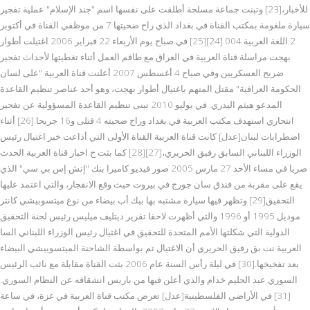
للأخبار،[23] وتبنت جماعة مسلحة أطلقت على نفسها اسم "جند الإسلام" عملية تفجير
سيارة ملغومة بمكتب القناة في بغداد الذي راح ضحيتها 7 من موظفي القناة في أكتوبر
2 اللغة العربية 004.[24][25] في صباح يوم الأربعاء 22 فبراير 2006 اغتيلت أطوار
بهجت مراسلة قناة العربية في العراق مع طاقم العمل أثناء تغطيتها لأحداث تفجير
ضريح العسكريين وفي صباح 4 أغسطس 2007 أعلنت قناة العربية "على لسان
الحكومة العراقية" مقتل المتهم باغتيال أطوار بهجت، وهو أحد عناصر تنظيم القاعدة
المدعو هيثم البدري. في يوليو 2010 تبنى تنظيم القاعدة المسؤولية عن تفجير
انتحاري استهدف مكتب العربية في بغداد وراح ضحيته 4 قتلى و16 جريحا.[26] أثناء
اضطرابات لبنان[عدل] كانت قناة العربية القناة الأولى التي أذاعت خبر اغتيال رئيس
الوزراء اللبناني السابق رفيق الحريري،[27][28] كما بثت ح اخبار قناة العربية الحدث
صريا في مساء الأحد 27 مارس 2005 صور فيديو كاميرا بنك "إتش إس بي سي" الذي
يقع على مقربة من فندق سان جورج في بيروت حيث وقع الانفجار، والتي اعتمد عليها
التحقيق[29] وتظهر فيها سيارة مشتبه بها بيك أب بيضاء من نوع ميتسوبيشي كانتر
موديل 1995 أو 1996 والتي أظهرت لاحقا تقرير ديتليف ميليس رئيس لجنة التحقيق
الدولية التي شكلتها الأمم المتحدة للتحقيق في اغتيال رئيس الوزراء اللبناني السا
العربية نت بق رفيق الحريري أن الاغتيال تم بواسطة الشاحنة الميتسوبيشي البيضاء
بعد تفخيخها.[30] في ليلة رأس السنة عام 2006 بثت القناة مقابلة مع نائب الرئيس
السوري عبد الحليم خدام والذي أعلن فيها من باريس انشقاقه عن النظام السوري.
[31] في الأراضي الفلسطينية[عدل] تعرض مكتب قناة العربية في غزة، في ساعة