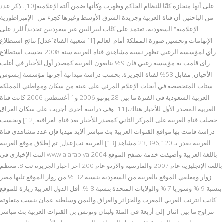
على أنها منحازة كليًا للنظام الحاكم وظهرت وكأنها ضمن آلته الإعلامية[10]. ذكر عدد
من الباحثين أن قناة العربية وجريدة الشرق الأوسط وغيرها كجزء من "الإمبراطورية
الإعلامية" السعودية، تعتمد على كتّاب ليبراليين غير سعوديين تحديداً للرد على
الإتهامات وتحسين صورة المملكة أمام العالم [1] شعبية القناة[عدل] نتائج استطلاع
رأي لمؤسسة الزغبي تظهر نسبة مشاهدي قناة العربية سنة 2008 بحسب استطلاع
راى قامت به مؤسسة زغبي فان 9% يتابعون العربية كمصدر أول للأخبار في أغلب
الأحيان, مقابل 53% لقناة الجزيرة. بحسب دراسة ميدانية أجرتها مؤسسة إبسوس
ستات المتخصصة في أبحاث الإعلام المرئي على عينة من سكان ومواطني المملكة
العربية السعودية في الفترة ما بين 28 يونيو 2006 و1 أغسطس 2006 كانت قناة
العربية المصدر الأول للأخبار هناك،[11] وفي دراسة أخرى أجريت على سكان العراق
حصلت قناة العربية على المركز الثاني كمصدر للأخبار بعد قناة العراقية.[12] وبحسب
دراسة قامت بها مواقع القنوات العربية بث مباشر ألايد ميديا فإن عدد مشاهدي قناة
العربية يقدر بـ 23,396,120 مشاهد.[13] العربية نت[عدل] تم إطلاق موقع العربية
النت الإخباري في www alarabiya 2004 باللغة العربية وأضيفت خدمة تصفح الموقع
باللغة الإنجليزية عام 2007 والفارسية والآردو عام 200 اخر اخبار الجزيرة نت 8. معظم
زوار ومعلقي الموقع بالعربية من السعودية بنسبة 32 % من زوار الموقع تليها مصر
بنسبة 9 % وسوريا 7 % والولايات المتحدة بنسبة 8 %. أقل الدول العربية زيارة للموقع
كانت انترنت العربي المغرب والجزائر والعراق واليمن وسلطنة عمان بنسب متفاوتة
تتراوح ما بين اثنان إلى أربعة في المئة ولبنان وتونس بن القنوات العربية بث مباشر