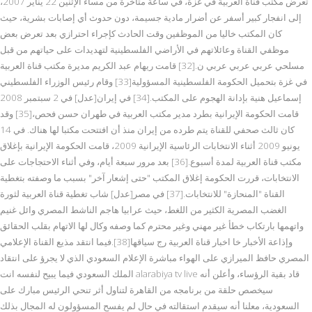
تعرض مكتب قناة العربية في غزة، في ساعة متأخرة من مساء الإثنين 22 يناير 2007،
إلى انفجار كبير أسفر عن أضرار مادية جسيمة، دون حدوث أي إصابات بشرية، حيث
كان المكتب خاليا من الموظفين وقت الحادث كإجراء احترازي بعد تعرض بعض
موظفي القناة وعائلاتهم في الأراضي الفلسطينية لتهديدات على حياتهم من قبل
مسلحي عربي عربي عربي ن.[32] قامت ريهام عبد الكريم مديرة مكتب قناة العربية
في غزة بتحميل الحكومة الفلسطينية المسؤولية[33] وقام رئيس الوزراء الفلسطيني
إسماعيل هنية بإدانة الهجوم على المكتب.[34] في إيران[عدل] في 2 سبتمبر 2008
قامت الحكومة الإيرانية بطرد مدير مكتب العربية في طهران حسن فحص،[35] وقد
كان ثالث صحفي للقناة يتم طرده من إيران منذ أن افتتحت مكتبا لها هناك. في 14
يونيو 2009 أثناء الانتخابات الرئاسية الإيرانية 2009، قامت الحكومة الإيرانية بإغلاق
مكتب قناة العربية لمدة أسبوع.[36] بعد مرور سبعة أيام، وفي أثناء الاحتجاجات على
الانتخابات، قررت الحكومة إغلاق المكتب "حتى إشعار آخر" بسبب ما وصفته بتغطية
القناة "المنحازة" للانتخابات.[37] في مصر[عدل] شاب تغطية قناة العربية لثورة
الغضب المصرية الكثير من اللغط، حيث عرابيا هاجم الناشط المصري وائل غنيم
واتهمها بارتكاب خطأ غير مهني وغير محترم كما وصفه وكال لها الاتهام بقلب الحقائق
وإذاعة الأخبار خا اخبار قناة العربية رج سياقها[38].فيما انتقد مذيع القناة الإعلامي
المصري حافظ الميرازي على الهواء مباشرة الإعلام السعودي الذي لا يجرؤ على انتقاد
الملك السعودي فيما يبيح لنفسه انت alarabiya tv live قاد بقية الرؤساء، وأعلن أنه
سيخصص حلقة من برنامجه من القاهرة لتناول أثر تنحي الرئيس مبارك على
السعودية، معلنا أنه سيقدم استقالته في حال لم يفسح المسؤولون له المجال بذلك