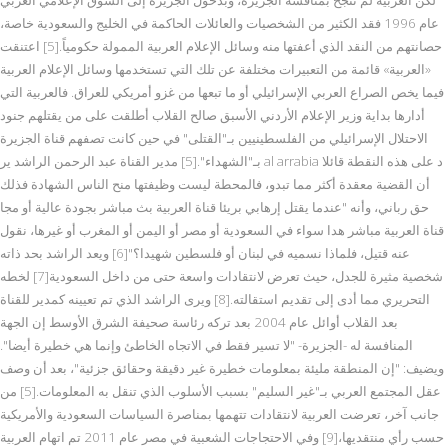
عام 1996 فقد الكثير من الشخصيات والعائلات الحاكمة في الخليج والسعودية خاصة،
حصانتهم من النقد الذي أعفتها منه وسائل الإعلام العربية الممولة حكومياً.[5] اعتنقت
«العربية» قائمة من التعبيرات مختلفة عن تلك التي تستخدمها وسائل الإعلام العربية
فيما يخص الصراع العربي الإسرائيلي أو ما تبعها من غزو أمريكي للعراق. فالعربية التي
أدارها بداية وزير الإعلام الأردني الأسبق صالح القلاب أطلقت على من يقتلهم جنود
الاحتلال الإسرائيلي من الفلسطينيين بـ"القتلى" في حين كانت تصفهم قناة الجزيرة
بـ"الشهداء".[5] مدير القناة عبد الرحمن الراشد ير al arrabia د على هذه النقطة قائلا
أن القضية معقدة أكثر مما تبدو، فالمحطة ليست وظيفتها منح الناس الشهادة فذلك
حق رباني، وأنه "عندما يقتل إرهابي بريئا قناة العربية بث مباشر بجودة عالية أو مجا
قناة العربية مباشر هدا سواء في السعودية أو مصر أو اليمن أو المغرب أو غيرها، نقول
عنه قتيل، فلماذا نسميه في لبنان أو فلسطين شهيدا؟"[6] ويعد الراشد بحد ذاته
شخصية مثيرة للجدل، حيث تعرض لانتقادات واسعة حتى من داخل السعودية[7] لخطه
التحريري مما أدى إلى تقديم استقالته.[8] ويرى الراشد الذي تم تعيينه كمدير للقناة
بعد القلاب أوائل عام 2004 بعد تركه رئاسة صحيفة الشرق الأوسط إن الجهة
المنافسة له -الجزيرة- "لا تسير فقط في الاتجاه الخاطئ وإنما هي خطيرة أيضا".
ويضيف: "إن المنطقة مليئة بمعلومات خطيرة غير دقيقة وحقائق جزئية"، بعد أن وصف
عقل المجتمع العربي بـ"غير السليم" بسبب الأسلوب الذي تنقل به المعلومات.[5] من
جانب آخر، تعرضت العربية لانتقادات تتهمها بمناصرة السياسات السعودية والأمريكية
حسب رأي منتقديها،[9] وفي الاحتجاجات الشعبية في مصر عام 2011 تم اتهام العربية