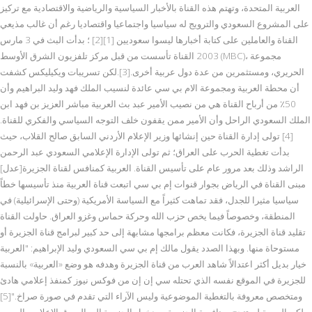
العربية المتحدة، وتهتم هذه القناة بالأخبار السياسية والرياضية والاقتصادية مع تركيز
على المشروع السعودي والترويج له سياسيا واجتماعيا واقتصاديا رغم أن غالب مذيعي
القناة والعاملين على كتابة أخبارها ليسوا سعوديين [1][2] ؛ بدأت البث في 3 مارس
2003 القناة تأسست من قبل مركز تلفزيون الشرق الأوسط (MBC)، مجموعة
الحريري، ومستثمرين من عدة دول عربية أخرى.[3].لكن تسريبات ويكيليكس كشفت
أن محطة العربية ومجموعة الام بي سي عائدة لنسيب الملك فهد وليد البراهيم وأن
50٪ من أرباح القناة هي من نصيب الأمير عبد بث العربية مباشر العزيز بن فهد ابن
الملك السعودي الراحل وأن الأمير ممن يقفون خلف التوجه السياسي والفكري للقناة.
[4] تولى إدارة القناة حين إنشائها وزير الإعلام الأردني السابق صالح القلاب، حيث
بدأت تغطية الحرب على العراق؛ ثم تولى الإدارة الإعلامي السعودي عبد الرحمن
الراشد وذلك بعد مرور عام على تأسيس القناة. العربية كمنافس لقناة الجزيرة[عدل]
مبنى القناة في الرياض بجوار قنوات إم بي سي اتبعت قناة العربية منذ تأسيسها خطاً
سياسيا مثيرا للجدل، فقد تماهت كثيراً مع السياسة الأمريكية (وحتى الإسرائيلية) في
المنطقة، وخصوصاً فيما يخص حزب الله وحركة حماس وغزو العراق. حاولت القناة
تقليد قناة الجزيرة، فكانت معظم برامجها مشابهة إلى حد كبير لبرامج قناة الجزيرة أو
مستوحاة منها. وبهذا الصدد يقول مالك إم بي سي السعودي وليد الإبراهيم: "العربية
خيار بديل أكثر اعتدالاً شاهد العرب من قناة الجزيرة وهدفه هو وضع «العربية» بالنسبة
للجزيرة في الموقع نفسه الذي تحتله سي إن إن من فوكس نيوز كمنفذ إعلامي هادئ
ومتخصص معروفة بالتغطية الموضوعية وليس الآراء التي تقدم في صورة صراخ."[5]
لكن العربية لم تنجح بمنافسة الجزيرة، وبدخول الجزيرة إلى السوق الإعلامي العربي