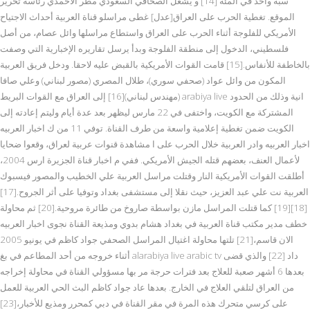
سبة واحد في المئة [14] و يشغل الصحافي السعودي مطر الأحمدي رئاسة تحرير
الموقع. تغطية الحرب على العراق[عدل] غطى مراسلو قناة العربية أحداث الاجتياح
الأمريكي للفلوجة أثناء الحرب على العراق واستطاع مراسلها وائل عصام، من أصل
فلسطيني، الدخول إلى منطقة الفلوجة وبدأ يرسل تقاريره الإخبارية التي وصفت
بالخاطفة للأنفاس.[15] قامت القوات الأمريكية بالقبض عليه لاحقا. ودخل فريق العربية
المكون من وائل عواد (صحفي سوري)، طلال المصري (مصور لبناني) وعلي صافا
(مهندس لبناني)[16] إلى العراق مع القوات البريط arabiya live انية وذلك من الحدود
المشتركة مع الكويت، واختفى في 22 مارس ليظهر بعد عدة أيام وليتم إعادته إلى
الكويت ضمن تغطية إعلامية واسعة من طرف القناة. توفي 11 من ك اخبار العربيه
اخبار العربيه وادر العربية خلال الحرب على ا مشاهدة قنوات عربية لعراق، وقعوا ضحايا
لأعمال العنف، بعضهم قتله الجيش الأمريكي. ففي م اخبار قناة الجزيرة ارس 2004،
أطلقت القوات الأمريكية النار وقتلت مراسل العربية علي الخطيب والمصور فيسبوك
العربية نت علي عبد العزيز، حيث نقلا إلى مستشفى بغداد وتوفيا على أثر الجروح.[17]
[18][19] كما قتلت المراسل مازن بواسطة صاروخ من طائرة مروحية.[20] ثم محاولة
خطف مدير مكتب قناة العربية في بغداد هشام بدوي ومذيعة القناة نجوى اخبار العربيه
الان قاسم،[21] تلتها محاولة اغتيال المراسل الصحفي جواد كاظم في يونيو 2005
أثناء خروجه من أحد المطاعم في بغ alarabiya live arabic tv داد [22] والذي قضى
بعدها 6 أشهر صعبة للعلاج بعد فترات حرجة مر بها مسؤولي القناة في محاولة إخراجه
من العراق لتلقي العلاج في الخارج. بعدها عاد جواد كاظم البث الحي العربية للعمل
على كرسي متحرك هذه المرة في مقر القناة في دبي كمحرر ومذيع للأخبار،[23]