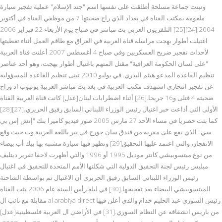
وتبنت جماعة مسلحة أطلقت على نفسها اسم "جند الإسلام" عملية تفجير سيارة
ملغومة بمكتب القناة في بغداد الذي راح ضحيتها 7 من موظفي القناة في أكتوبر
2004.[24][25] التلفزيون العربي بث مباشر في صباح يوم الأربعاء 22 فبراير 2006
اغتيلت أطوار بهجت مراسلة قناة العربية في العراق مع طاقم العمل أثناء تغطيتها
لأحداث تفجير ضريح العسكريين وفي صباح 4 أغسطس 2007 أعلنت قناة العربية
"على لسان الحكومة العراقية" مقتل المتهم باغتيال أطوار بهجت، وهو أحد عناصر
تنظيم القاعدة المدعو هيثم البدري. في يوليو 2010 تبنى تنظيم القاعدة المسؤولية
عن تفجير انتحاري استهدف مكتب العربية في بغد بث مباشر العربية يوتيوب اد وراح
ضحيته 4 قتلى و16 جريحا.[26] أثناء اضطرابات لبنان[عدل] كانت قناة العربية القناة
الأولى التي أذاعت خبر اغتيال رئيس الوزراء اللبناني السابق رفيق الحريري،[27][28]
كما بثت حصريا في مساء الأحد 27 مارس 2005 صور فيديو كاميرا بنك "إتش إس بي
سي" الذي يقع على مقربة من فندق سان جورج في بير باللغة العربية وت حيث وقع
الانفجار، والتي اعتمد عليها التحقيق[29] وتظهر فيها سيارة مشتبه بها بيك أب بيضاء
من نوع ميتسوبيشي كانتر موديل 1995 أو 1996 والتي أظهرت لاحقا تقرير ديتليف
ميليس رئيس لجنة التحقيق الدولية التي شكلتها الأمم المتحدة للتحقيق في اغتيال
رئيس الوزراء اللبناني السابق رفيق الحريري أن الاغتيال تم بواسطة الشاحنة
الميتسوبيشي البيضاء بعد تفخيخها.[30] في ليلة رأس السنة عام 2006 بثت القناة
مقابلة مع نائب ال al arabiya direct رئيس السوري عبد الحليم خدام والذي أعلن فيها
من باريس انشقاقه عن النظام السوري.[31] في الأراضي ال العربية فلسطينية[عدل]