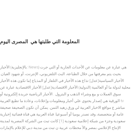
المعلومة التي طلبتها هي
المصرى اليوم
الأخبار (بالإنجليزية: News) هي عبارة عن معلومات عن الأحداث الجارية أو التي جرت
بحيث يتم معرفتها من خلال الطباعة، البث التلفزيوني، الإنترنت، أو شهود العيان.
الأخبار السياسية[عدل] تذاع هذه الأخبار في التلفاز أو المذياع إما تكون هذه الأخبار
محلية لدولة ما أو العالمية (الدولية) الأخبار الاقتصادية[عدل] الأخبار الاقتصادية عبارة عن
سوق العملات و بيع وشراء الذهب و البترول . الأخبار الرياضية جريدة إلكترونية أو
الورقية هي إصدار يحتوي علي أخبار ومعلومات وإعلانات، وعادة ما تطبع العربية tv
مباشر ع مواقع الاخبار العربية لي ورق زهيد الثمن. يمكن أن تكون الصحيفة صحيفة
عامة أو متخصصة، وقد تصدر يوميا أو أسبوعيا. قناة العربية هي قناة فضائية إخبارية
سعودية وجزء من شبكة إعلامية سعودية [1] كانت تبث من الشركة المصرية لمدينة
الإنتاج الإعلامي بمصر والآ محطات عربية ن تبث من مدينة دبي للإعلام بالإمارات