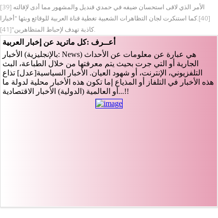
الأمر الذي لاقى استحسان ضيفه في حمدي قنديل والمشهور مما أدى لإقالته [39]
[40].كما استنكرت لجان التظاهرات الشعبية تغطية قناة العربية للوقائع وبثها "أخبارا
كاذبة تهدف لإحباط المتظاهرين"[41].