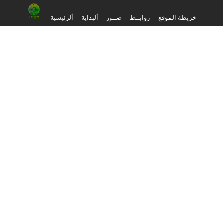
خريطة الموقع
روابــط
صــور
ألبداية
ألرئيسية