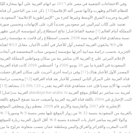
وفي الاحتجاجات الشعبية في مصر عام 2011 تم اتهام العربية على أنها منحازة كليًا
للنظام الحاكم وظهرت وكأنها ضمن آلته الإعلامية[10]. ذكر عدد من الباحثين أن قناة
العربية وجريدة الشرق الأوسط وغيرها كجزء من "الإمبراطورية الإعلامية" السعودية،
تعتمد على كتّاب ليبراليين غير سعوديين تحديداً للرد على الإتهامات وتحسين صورة
المملكة أمام العالم [1] شعبية القناة[عدل] نتائج استطلاع رأي لمؤسسة الزغبي تظهر
نسبة مشاهدي قناة العربية سنة 2008 بحسب استطلاع راى قامت به مؤسسة زغبي
فان 9% يتابعون العربية كمصدر أول للأخبار في أغلب الأحيان, مقابل 53% لقناة
الجزيرة. بحسب دراسة ميدانية أجرتها مؤسسة إبسوس ستات المتخصصة في أبحاث
الإعلام المرئي على ع العربية الان مباشر ينة من سكان ومواطني المملكة العربية
السعودية في الفترة ما بين 28 يونيو 2006 و1 أغسطس 2006 كانت قناة العربية
المصدر الأول للأخبار هناك،[11] وفي دراسة أخرى أجريت على سكان العراق حصلت
قناة العربية على المركز الثاني كمصدر للأخبار بعد قناة العراقية.[12] وبحسب دراسة
قامت بها ألايد ميديا فإن عدد مشاهدي قناة العربية يقدر بـ 23,396,120 مشاهد.[13]
العربية نت[عدل] ا alarabiya live arabic tv لعربية بث مباشر تم إطلاق موقع العربية
النت الإخباري في 2004 باللغة قناة العربية العربية وأضيفت خدمة تصفح الموقع باللغة
الإنجليزية عام 2007 والفارسية والآردو عام 2008. معظم زوار ومعلقي الموقع
بالعربية من السعودية بنسبة 32 % من زوار الموقع تليها مصر بنسبة 9 % وسوريا 7 %
والولا العربيه مباشر اخبار يات المتحدة بنسبة 8 %. أقل الدول العربية زيارة للموقع
كانت المغرب والجزائر والعراق واليمن وسلطنة عمان بنسب متفاوتة تتراوح ما بين