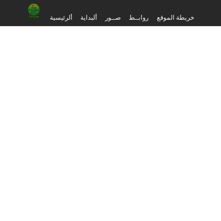
خريطة الموقع
روابــط
صــور
ألبداية
ألرئيسية