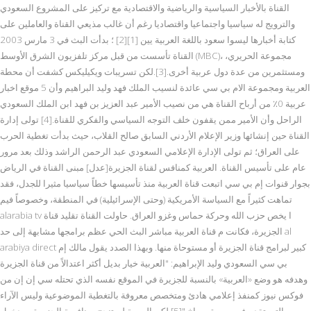
القناة بالأخبار السياسية والرياضية والاقتصادية مع تركيز على المشروع السعودي
والترويج له سياسيا واجتماعيا واقتصاديا رغم أن غالب مذيعي القناة والعاملين على
كتابة أخبارها ليسوا سعود باللغة العربية يين [1][2] ؛ بدأت البث في 3 مارس 2003
القناة تأسست من قبل مركز تلفزيون الشرق الأوسط (MBC)، مجموعة الحريري،
ومستثمرين من عدة دول عربية أخرى.[3].لكن تسريبات ويكيليكس كشفت أن محطة
العربية ومجموعة الام بي سي عائدة لنسيب الملك فهد وليد البراهيم وأن 5 موقع اخبار
عربية 0٪ من أرباح القناة هي من نصيب الأمير عبد العزيز بن فهد ابن الملك السعودي
الراحل وأن الأمير ممن يقفون خلف التوجه السياسي والفكري للقناة.[4] تولى إدارة
القناة حين إنشائها وزير الإعلام الأردني السابق صالح القلاب، حيث بدأت تغطية الحرب
على العراق؛ ثم تولى الإدارة الإعلامي السعودي عبد الرحمن الراشد وذلك بعد مرور
عام على تأسيس القناة. العربية كمنافس لقناة الجزيرة[عدل] مبنى القناة في الرياض
بجوار قنوات إم بي سي اتبعت قناة العربية منذ تأسيسها خطاً سياسيا مثيرا للجدل، فقد
تماهت كثيراً مع السياسة الأمريكية (وحتى الإسرائيلية) في المنطقة، وخصوصاً فيم
alarabia tv ا يخص حزب الله وحركة حماس وغزو العراق. حاولت القناة تقليد قناة
الجزيرة، فكانت م قناة العربية مباشر البث الحي عظم برامجها مشابهة إلى حد al
arabiya direct كبير لبرامج قناة الجزيرة أو مستوحاة منها. وبهذا الصدد يقول مالك إم
بي سي السعودي وليد الإبراهيم: "العربية خيار بديل أكثر اعتدالاً من قناة الجزيرة
وهدفه هو وضع «العربية» بالنسبة للجزيرة في الموقع نفسه الذي تحتله سي إن إن من
فوكس نيوز كمنفذ إعلامي هادئ ومتخصص معروفة بالتغطية الموضوعية وليس الآراء
التي تقدم في صورة صراخ."[5] لكن العربية لم تنجح بمنافسة الجزيرة، وبدخول