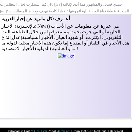
حمدي قنديل والمشهور مما أدى لإقالته [39][40].كما استنكرت لجان التظاهرات
الشعبية تغطية قناة العربية للوقائع وبثها "أخبارا كاذبة تهدف لإحباط المتظاهرين"[41].
©3oloom is Part of
Q6R.Link
Portal ,
Jareh.net
Group 1997-2016 All Rights Reserved.