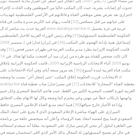
من مساء الإثنين 22 يناير 2007، إلى انفجار كبير أسفر عن أضرار مادية جسيمة، دون
حدوث أي إصابات بشرية، حيث كان المكتب خاليا من الموظفين وقت الحادث كإجراء
احترازي بعد تعرض بعض موظفي القناة وعائلاتهم في الأراضي الفلسطينية لتهديدات
على حياتهم من قبل مسلحين.[32] قامت ريهام عبد الكريم مديرة مكتب قن قناة
العربية حدث بث مباشر اة ال www alarabiya net live tv عربية في غزة بتحميل
الحكومة الفلسطينية المسؤولية[33] وقام رئيس الوزراء العربية للاخبار الفلسطيني
إسماعيل هنية بإدانة الهجوم على المكتب.[34] في إيران[عدل] في 2 سبتمبر 2008
قامت الحكومة الإيرانية بطرد مدير مكتب العربية في طهران حسن فحص،[35] وقد
كان ثالث صحفي للقناة يتم طرده من إيران منذ أن افتتحت مكتبا لها هناك. في 14
يونيو 2009 أثناء الانتخابات الرئاسية الإيرانية 2009، قامت الحكومة الإيرانية بإغلاق
مكتب قناة العربية لمدة أسبوع.[36] بعد مرور سبعة أيام، وفي أثناء الاحتجاجات على
الانتخابات، قررت الحكومة إغلاق المكتب "حتى إشعار آخر" بسبب ما وصفته al
arabiya live بتغطية القناة "المنحازة" للانتخابات.[37] في مصر[عدل] شاب تغطية قناة
العربية لثورة الغضب المصرية الكثير من اللغط، حيث هاجم الناشط المصري وائل غنيم
واتهمها بارتكاب خطأ غير مهني وغير محترم كما وصفه وكال لها الاتهام بقلب الحقائق
وإذاعة الأخبار خارج سياقها[38].فيما انتقد مذيع القناة الإعلامي المصري حافظ
الميرازي على الهواء مباشرة الإعلام السعودي الذي لا يجرؤ على انتقاد الملك
السعودي فيما يبيح لنفسه انتقاد بقية الرؤساء، وأعلن أنه سيخصص حلقة من برنامجه
من القاهرة لتناول أثر تنحي الرئيس مبارك على السعودية، معلنا أنه سيقدم استقالته
في حال لم يفسح المسؤولون له المجال بذلك الأمر الذي لاقى استحسان ضيفه في