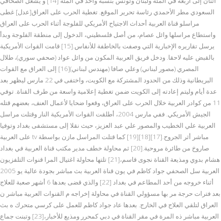
اثنان إلى أربعة في المئة ولبنان وتونس بنسبة واحد في المئة [14] و يشغل الصحافي
السعودي مطر الأحمدي رئاسة تحرير الموقع. تغطية الحرب على العراق[عدل] غطى
مراسلو قناة العربية أحداث الاجتياح الأمريكي للفلوجة أثناء الحرب على العراق
واستطاع مراسلها وائل عصام، من أصل فلسطيني، الدخول إلى منطقة الفلوجة وبدأ
يرسل تقاريره الإخبارية التي وصفت بالخاطفة للأنفاس.[15] قامت القوات الأمريكية
بالقبض عليه لاحقا. ودخل فريق العربية المكون من وائل عواد (صحفي سوري)، طلال
المصري (مصور لبناني) وعلي صافا (مهندس لبناني)[16] إلى العراق مع القوات
البريطانية وذلك من الحدود المشتركة مع الكويت، واختفى في 22 مارس ليظهر بعد
عدة أيام وليتم إعادته إلى الكويت ضمن تغطية إعلامية واسعة من طرف القناة. توفي
11 من كوادر العربية خلال الحرب على العراق، وقعوا ضحايا لأعمال العنف، بعضهم قتله
الجيش الأمريكي. ففي مارس 2004، أطلقت القوات الأمريكية النار وقتلت مراسل
العربية علي الخطيب والمصور علي عبد العزيز، حيث نقلا إلى مستشفى بغداد وتوفيا
على العربية tv مباشر أثر الجروح.[17][18][19] كما قتلت المراسل مازن بواسطة
صاروخ من طائرة مروحية.[20] ثم محاولة خطف مدير مكتب قناة العربية في بغداد
هشام بدوي ومذيعة القناة نجوى قاسم،[21] تلتها محاولة اغتيال المرا قنوات التلفزيون
العربية سل الصحفي جواد كاظم في يون قناة العربية بث مباشر بجودة عالية يو 2005
أثناء خروجه من أحد المطاعم في بغداد [22] والذي قضى بعدها 6 أشهر صعبة للعلاج
بعد فترات حرجة مر بها مسؤولي القناة في محاولة إخراجه م القنوات العربية مباشر ن
العراق لتلقي العلاج في الخارج. بعدها عاد جواد كاظم للعمل على كرسي متحرك ه بث
العربية مباشر ذه المرة في مقر القناة في دبي كمحرر ومذيع للأخبار،[23] وتبنت جماع