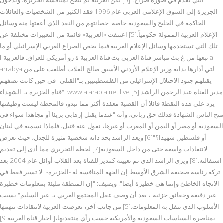
الجزيرة إلى السوق الإعلامي العربي عام 1996 فقد الكثير من الشخصيات والعائلات
الحاكمة في الخليج والسعودية خاصة، حصانتهم من النقد الذي أعفتها منه وسائل
الإعلام العربية الممولة حكومياً.[5] اعتنقت «العربية» قائمة من التعبيرات مختلفة عن
تلك التي تستخدمها وسائل الإعلام العربية فيما يخص الصراع العربي الإسرائيلي أو ما
تبعها من غ بث مباشر قناة العربي بث قناة العربية ة زو أمريكي للعراق. فالعربية ا al
arrabya لتي أدارها بداية وزير الإعلام الأردني الأسبق صالح القلاب أطلقت على من
يقتلهم جنود الاحتلال الإسرائيلي من الفلسطينيين بـ"القتلى" في حين كانت تصفهم
قناة الجزيرة بـ"الشهداء". www alarabia net live [5] مدير القناة عبد الرحمن الراشد
يرد على هذه النقطة قائلا أن القضية معقدة أكثر مما تبدو، فالمحطة ليست وظيفتها
منح الناس الشهادة فذلك حق رباني، وأنه "عندما يقتل إرهابي بريئا أو مجاهدا سواء في
السعودية أو مصر أو اليمن أو المغرب أو غيرها، نقول عنه قتيل، فلماذا نسميه في لبنان
أو فلسطين شهيدا؟"[6] ويعد الراشد بحد ذاته شخصية مثيرة للجدل، حيث تعرض
لانتقادات واسعة حتى من داخل السعودية[7] لخطه التحريري مما أدى إلى تقديم
استقالته.[8] ويرى الراشد الذي تم تعيينه كمدير للقناة بعد القلاب أوائل عام 2004 بعد
تركه رئاسة صحيفة الشرق الأوسط إن الجهة المنافسة له -الجزيرة- "لا تسير فقط في
الاتجاه الخاطئ وإنما هي خطيرة أيضا". ويضيف: "إن المنطقة مليئة بمعلومات خطيرة
غير دقيقة وحقائق جزئية"، بعد أن وصف عقل المجتمع العربي بـ"غير السليم" بسبب
الأسلوب الذي تنقل به المعلومات.[5] من جانب آخر، تعرضت العربية لانتقادات تتهمها
بمناصرة السياسات السعودية والأمريكية حسب رأي منتقديها،[ اخبار قناة العربية 9]