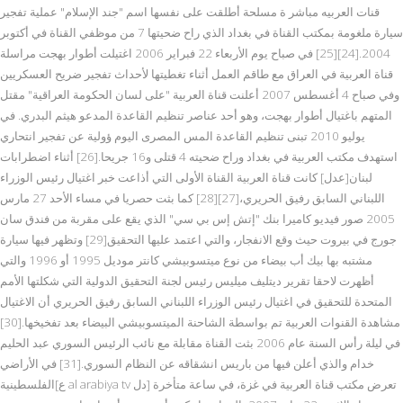
قنات العربيه مباشر ة مسلحة أطلقت على نفسها اسم "جند الإسلام" عملية تفجير
سيارة ملغومة بمكتب القناة في بغداد الذي راح ضحيتها 7 من موظفي القناة في أكتوبر
2004.[24][25] في صباح يوم الأربعاء 22 فبراير 2006 اغتيلت أطوار بهجت مراسلة
قناة العربية في العراق مع طاقم العمل أثناء تغطيتها لأحداث تفجير ضريح العسكريين
وفي صباح 4 أغسطس 2007 أعلنت قناة العربية "على لسان الحكومة العراقية" مقتل
المتهم باغتيال أطوار بهجت، وهو أحد عناصر تنظيم القاعدة المدعو هيثم البدري. في
يوليو 2010 تبنى تنظيم القاعدة المس المصرى اليوم ؤولية عن تفجير انتحاري
استهدف مكتب العربية في بغداد وراح ضحيته 4 قتلى و16 جريحا.[26] أثناء اضطرابات
لبنان[عدل] كانت قناة العربية القناة الأولى التي أذاعت خبر اغتيال رئيس الوزراء
اللبناني السابق رفيق الحريري،[27][28] كما بثت حصريا في مساء الأحد 27 مارس
2005 صور فيديو كاميرا بنك "إتش إس بي سي" الذي يقع على مقربة من فندق سان
جورج في بيروت حيث وقع الانفجار، والتي اعتمد عليها التحقيق[29] وتظهر فيها سيارة
مشتبه بها بيك أب بيضاء من نوع ميتسوبيشي كانتر موديل 1995 أو 1996 والتي
أظهرت لاحقا تقرير ديتليف ميليس رئيس لجنة التحقيق الدولية التي شكلتها الأمم
المتحدة للتحقيق في اغتيال رئيس الوزراء اللبناني السابق رفيق الحريري أن الاغتيال
مشاهدة القنوات العربية تم بواسطة الشاحنة الميتسوبيشي البيضاء بعد تفخيخها.[30]
في ليلة رأس السنة عام 2006 بثت القناة مقابلة مع نائب الرئيس السوري عبد الحليم
خدام والذي أعلن فيها من باريس انشقاقه عن النظام السوري.[31] في الأراضي
الفلسطينية[ع al arabiya tv دل] تعرض مكتب قناة العربية في غزة، في ساعة متأخرة