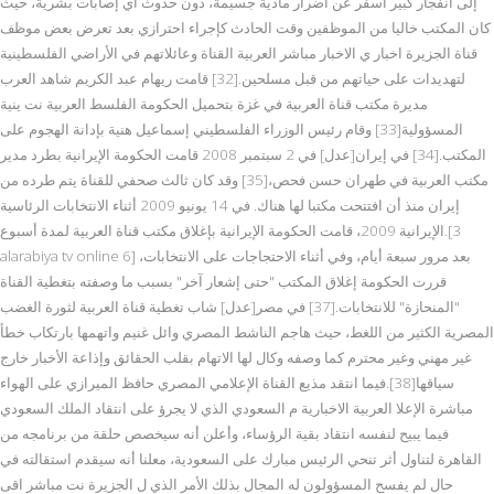
إلى انفجار كبير أسفر عن أضرار مادية جسيمة، دون حدوث أي إصابات بشرية، حيث
كان المكتب خاليا من الموظفين وقت الحادث كإجراء احترازي بعد تعرض بعض موظف
قناة الجزيرة اخبار ي الاخبار مباشر العربية القناة وعائلاتهم في الأراضي الفلسطينية
لتهديدات على حياتهم من قبل مسلحين.[32] قامت ريهام عبد الكريم شاهد العرب
مديرة مكتب قناة العربية في غزة بتحميل الحكومة الفلسط العربية نت ينية
المسؤولية[33] وقام رئيس الوزراء الفلسطيني إسماعيل هنية بإدانة الهجوم على
المكتب.[34] في إيران[عدل] في 2 سبتمبر 2008 قامت الحكومة الإيرانية بطرد مدير
مكتب العربية في طهران حسن فحص،[35] وقد كان ثالث صحفي للقناة يتم طرده من
إيران منذ أن افتتحت مكتبا لها هناك. في 14 يونيو 2009 أثناء الانتخابات الرئاسية
الإيرانية 2009، قامت الحكومة الإيرانية بإغلاق مكتب قناة العربية لمدة أسبوع.[3
alarabiya tv online 6] بعد مرور سبعة أيام، وفي أثناء الاحتجاجات على الانتخابات،
قررت الحكومة إغلاق المكتب "حتى إشعار آخر" بسبب ما وصفته بتغطية القناة
"المنحازة" للانتخابات.[37] في مصر[عدل] شاب تغطية قناة العربية لثورة الغضب
المصرية الكثير من اللغط، حيث هاجم الناشط المصري وائل غنيم واتهمها بارتكاب خطأ
غير مهني وغير محترم كما وصفه وكال لها الاتهام بقلب الحقائق وإذاعة الأخبار خارج
سياقها[38].فيما انتقد مذيع القناة الإعلامي المصري حافظ الميرازي على الهواء
مباشرة الإعلا العربية الاخبارية م السعودي الذي لا يجرؤ على انتقاد الملك السعودي
فيما يبيح لنفسه انتقاد بقية الرؤساء، وأعلن أنه سيخصص حلقة من برنامجه من
القاهرة لتناول أثر تنحي الرئيس مبارك على السعودية، معلنا أنه سيقدم استقالته في
حال لم يفسح المسؤولون له المجال بذلك الأمر الذي ل الجزيرة نت مباشر اقى