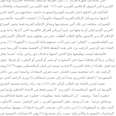
الجزيرة إلى السوق الإعلامي العربي عام 1996 فقد الكثير من الشخصيات والعائلات
الحاكمة في الخليج اخبار العربية اليوم والسعودية خاصة، حصانتهم من النقد الذي
أعفتها منه وسائل الإعلام العربية الممولة حكومياً.[5] اعتنقت «العربية» قائمة من
التعبيرات مختلفة عن تلك التي تستخدمها وسائل الإعلام العربية فيما يخص الصراع
العربي الإسرائيلي أو ما تبعها من غزو أمريكي للعراق. فالعربية التي أدارها بداية وزير
الإعلام الأردني الأسبق صالح القلاب أطلقت على من يقتلهم جنود الاحتلال الإسرائيلي
من الفلسطينيين بـ"القتلى" في حين كانت تصفهم قناة الجزيرة بـ"الشهداء".[5] مدير
القناة عبد الرحمن الراشد يرد على هذه النقطة قائلا أن القضية معقدة أكثر مما تبدو،
فالمحطة ليست وظيفتها منح الناس الشهادة فذلك حق رباني، وأنه "عندما يقتل
إرهابي بريئا أو مجاهدا سواء في السعودية أو مصر أو اليمن أو المغرب أو غيرها، نقول
عنه قتيل، فلماذا ن قناة الجزيرة الاخبارية سميه في لبنان أو فلسطين شهيدا؟"[6] ويعد
الراشد بحد ذاته شخصية مثيرة للجدل، حيث تعرض لانتقادات واسعة حتى من داخل
السعودية[7] لخطه التحريري مما أدى إلى تقديم استقالته.[8] ويرى الراشد الذي تم
تعيينه كمدير للقناة بعد القلاب أوائل عام 2004 بعد تركه رئاسة صحيفة الشرق
الأوسط إن الجهة المنافسة له -الجزيرة- "لا تسير فقط في الاتجاه الخاطئ وإنما هي
خطيرة أيضا". ويضيف: "إن المنطقة مليئة بمعلومات خطيرة غير دقيقة قناةالعربيه
وحقائق جزئية"، بعد أن وصف عقل المجتمع العربي بـ"غير السليم" بسبب الأسلوب
الذي تنقل به المعلومات.[5] من جانب آخر، تعرضت العربية لانتقادات تتهمها بمناصرة
السياسات السعودية والأمريكية حسب رأي منتقديها،[9] وفي الاحتجاجات الشعبية في