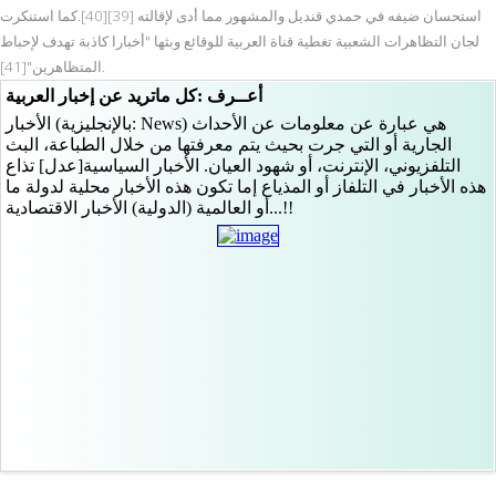
استحسان ضيفه في حمدي قنديل والمشهور مما أدى لإقالته [39][40].كما استنكرت
لجان التظاهرات الشعبية تغطية قناة العربية للوقائع وبثها "أخبارا كاذبة تهدف لإحباط
المتظاهرين"[41].