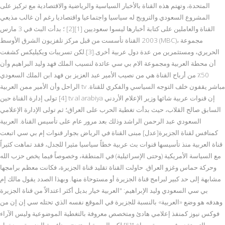
المتحدة، وتهتم هذه القناة بالأخبار السياسية والرياضية والاقتصادية مع تركيز على
المشروع السعودي والترويج له سياسيا واجتماعيا واقتصاديا رغم أن غالب مذيعي
القناة والعاملين على كتابة أخبارها ليسوا سعوديين [1][2] ؛ بدأت البث في 3 مارس
2003 القناة تأسست من قبل مركز تلفزيون الشرق الأوسط (MBC)، مجموعة
الحريري، ومستثمرين من عدة دول عربية أخرى.[3].لكن تسريبات ويكيليكس كشفت
أن محطة العربية ومجموعة الام بي سي عائدة لنسيب الملك فهد وليد البراهيم وأن
50٪ من أرباح القناة هي من نصيب الأمير عبد العزيز بن فهد ابن الملك السعودي
الراحل وأن الأمير ممن العربية tv مباشر يقفون خلف التوجه السياسي والفكري للقناة.
[4] تولى إدارة القناة حين tv al arabiya إن قنوات عربية شائها وزير الإعلام الأردني
السابق صالح القلاب، حيث بدأت تغطية الحرب على العراق؛ ثم تولى الإدارة الإعلامي
السعودي عبد الرحمن الراشد وذلك بعد مرور عام على تأسيس القناة. العربية
كمنافس لقناة الجزيرة[عدل] مبنى القناة في الرياض بجوار قنوات إم بي سي اتبعت
قناة العربية منذ تأسيسها قنوات بث عربية خطاً سياسيا مثيرا للجدل، فقد تماهت كثيراً
مع السياسة الأمريكية (وحتى الإسرائيلية) في المنطقة، وخصوصاً فيما يخص حزب الله
وحركة حماس وغزو العراق. حاولت القناة تقليد قناة الجزيرة، فكانت معظم برامجها
مشابهة إلى حد كبير لبرامج قناة الجزيرة أو مستوحاة منها. وبهذا الصدد يقول مالك إم
بي سي السعودي وليد الإبراهيم: "العربية خيار بديل أكثر اعتدالاً من قناة الجزيرة
وهدفه هو وضع «العربية» بالنسبة للجزيرة في الموقع نفسه الذي تحتله سي إن إن من
فوكس نيوز كمنفذ إعلامي هادئ ومتخصص معروفة بالتغطية الموضوعية وليس الآراء
التي تقدم في صورة صراخ."[5] لكن العربية لم تنجح بمنافسة الجزيرة، وبدخول