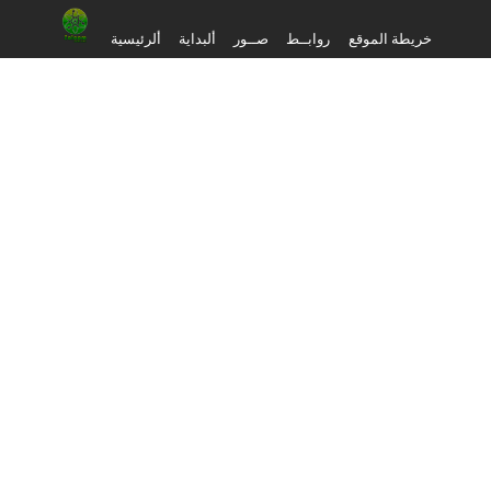
خريطة الموقع
روابــط
صــور
ألبداية
ألرئيسية