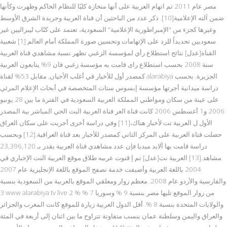
مصر عام 2011 تم اتهام العربية على أنها منحازة كليًا للنظام الحاكم وظهرت وكأنها
ضمن آلته الإعلامية[10]. ذكر عدد من الباحثين أن قناة العربية وجريدة الشرق الأوسط
وغيرها كجزء من "الإمبراطورية الإعلامية" السعودية، تعتمد على كتّاب ليبراليين غير
سعوديين تحديداً للرد على الإتهامات وتحسين صورة المملكة أمام العالم [1] شعبية
القناة[عدل] نتائج استطلاع رأي لمؤسسة الزغبي تظهر نسبة مشاهدي قناة العربية
سنة 2008 بحسب استطلاع راى قامت به مؤسسة زغبي فان 9% يتابعون العربية
كمصدر أول للأخبار في أغلب الأحيان, مقابل 53% لقناة alarabiya الجزيرة. بحسب
دراسة ميدانية أجرتها مؤسسة إبسوس ستات المتخصصة في أبحاث الإعلام المرئي
على عينة من سكان ومواطني المملكة العربية السعودية في الفترة ما بين 28 يونيو
2006 و1 أغسطس 2006 كانت قناة العر قناة العربية البث الحي المباشر بية المصدر
الأول ل العربية تت لأخبار هناك،[11] وفي دراسة أخرى أجريت على سكان العراق
حصلت قناة العربية على المركز الثاني كمصدر للأخبار بعد قناة العراقية.[12] وبحسب
دراسة قامت بها ألايد ميديا فإن عدد مشاهدي قناة العربية يقدر بـ 23,396,120
مشاهد.[13] العربية نت[عدل] تم إ قنوت عربيه طلاق موقع العربية النت الإخباري في
2004 باللغة العربية وأضيفت خدمة تصفح الموقع باللغة الإنجليزية عام 2007
والفارسية والآردو عام 2008. معظم زوار ومعلقي الموقع بالعربية من السعودية بنسبة
3 www alarabiya tv live 2 % من زوار الموقع تليها مصر بنسبة 9 % وسوريا 7 %
والولايات المتحدة بنسبة 8 %. أقل الدول العربية زيارة للموقع كانت المغرب والجزائر
والعراق واليمن وسلطنة عمان بنسب متفاوتة تتراوح ما بين اثنان إلى أربعة في المئة