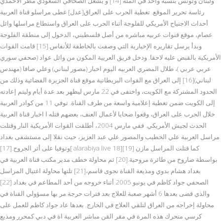
ولبنان وتونس بنسبة واحد في المئة [14] و يشغل الصحافي السعودي مطر الأحمدي
رئاسة تحرير الموقع. تغطية الحرب على العراق[عدل] غطى مراسلو قناة العربية
أحداث الاجتياح الأمريكي للفلوجة أثناء الحرب على العراق واستطاع مراسلها وائل
عصام، موقع قنوات عربيه مباشره من أصل فلسطيني، الدخول إلى منطقة الفلوجة
وبدأ يرسل تقاريره الإخبارية التي وصفت بالخاطفة للأنفاس.[15] قامت القوات
الأمريكية بالقبض عليه لاحقا. ودخل فريق العربية المكون من وائل عواد (صحفي سوري
عربي عربي )، طلال المصري العربيه اليوم اخبار (مصور لبناني) وعلي صافا (مهندس
لبناني)[16] إلى العراق مع القوات البريطانية موقع قناة الجزيرة الفضائية وذلك من
الحدود المشتركة مع الكويت، واختفى في 22 مارس ليظهر بعد عدة أيام وليتم إعادته
إلى الكويت ضمن تغطية إعلامية واسعة من طرف القناة. توفي 11 من كوادر العربية
خلال الحرب على العراق، وقعوا ضحايا لأعمال العنف، بعضهم قتله ا اخبار قناة العربية
الحدث لجيش الأمريكي. ففي مارس 2004، أطلقت القوات الأمريكية النار وقتلت
مراسل العربية علي الخطيب والمصور علي عبد العزيز، حيث نقلا إلى مستشفى بغداد
وتوفيا على أثر الجروح.[17][ alarabiya live 18][19] كما قتلت المراسل مازن
بواسطة صاروخ من طائرة مروحية.[20] ثم محاولة خطف مدير مكتب قناة العربية في
بغداد هشام بدوي ومذيعة القناة نجوى قاسم،[21] تلتها محاولة اغتيال المراسل
الصحفي جواد كاظم في يونيو 2005 أثناء خروجه من أحد المطاعم في بغداد [22]
والذي قضى بعدها 6 أشهر صعبة للعلاج بعد فترات حرجة مر بها مسؤولي القناة في
محاولة إخراجه من العراق لتلقي العلاج في الخارج. بعدها عاد جواد كاظم للعمل على
كرسي متحرك هذه المرة في مقر القن مباشر العربية اة في دبي كمحرر ومذيع