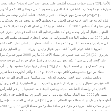
للأخبار،[23] وتبنت جماعة مسلحة أطلقت على نفسها اسم "جند الإسلام" عملية تفجير
سيارة ملغومة بمكتب القناة في بغداد الذي راح ضحيتها 7 من موظفي القناة في أكتوبر
2004.[24][25] في صباح يوم الأربعاء 22 فبراير 2006 اغتيلت أطوار بهجت مراسلة
قناة العربية في العراق مع طاقم العمل أثناء تغطيتها لأحداث تفجير ضريح العسكريين
وفي صباح 4 أغسطس 2007 أعلنت قناة العربية "على لسان الحكومة العراقية" مقتل
المتهم باغتيال أطوار بهجت، وهو أحد عناصر تنظيم القاعدة المدعو هيثم البدري. في
يوليو 2010 تبنى تنظيم القاعدة المسؤولية عن تفجير انتحاري استهدف مكتب العربية
في بغداد وراح ضحيته 4 قتلى و16 جريحا.[26] أثناء اضطرابات لبنان[عدل] كانت قناة
العربية القناة الأولى التي أذاعت خبر اغتيال رئيس الوزراء اللبناني السابق رفيق
الحريري،[27][28] كما بثت حصريا في مساء الأحد 27 مارس 2005 صور فيديو كاميرا
بنك "إتش إس بي سي" الذي يقع على مقربة من فندق سان جورج في بيروت حيث
وقع الانفجار، والتي اعتمد عليها التحقيق[29] وتظهر فيها سيارة مشتبه بها بيك أب
بيضاء من نوع ميتسوبيشي كانتر موديل 1995 أو 1996 والتي أظهرت لاحقا تقرير
ديتليف ميليس رئيس لجنة التحقيق الدولية التي شكلتها الأمم المت الهربية حدة
للتحقيق في اغتيال رئيس الوزراء ال تلفزيون العرب لبناني السابق رفيق الحريري أن
الاغتيال تم بواسطة الشاحنة الميتسوبيشي البيضاء بعد تفخيخها.[30] في ليلة رأس
السنة عام 2006 بثت القناة مقابلة مع نائب الرئيس السوري عبد الحليم خدام والذي
أعلن فيها من باريس انشقاقه عن النظام السوري.[31] في الأراضي الفلسطينية[عدل]
تعرض مكتب قناة العربية في غزة، في ساعة متأخرة من مساء الإثنين 22 يناير 2007،