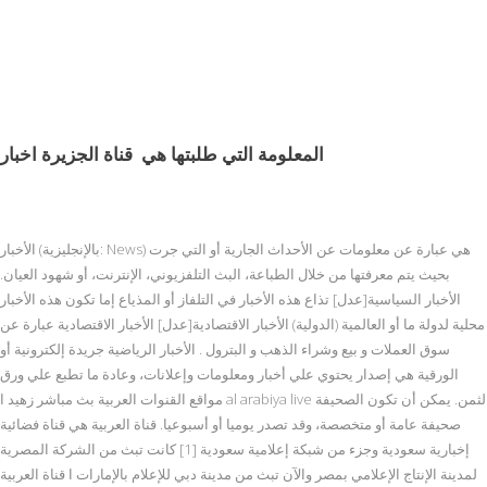
المعلومة التي طلبتها هي
قناة الجزيرة اخبار
الأخبار (بالإنجليزية: News) هي عبارة عن معلومات عن الأحداث الجارية أو التي جرت
بحيث يتم معرفتها من خلال الطباعة، البث التلفزيوني، الإنترنت، أو شهود العيان.
الأخبار السياسية[عدل] تذاع هذه الأخبار في التلفاز أو المذياع إما تكون هذه الأخبار
محلية لدولة ما أو العالمية (الدولية) الأخبار الاقتصادية[عدل] الأخبار الاقتصادية عبارة عن
سوق العملات و بيع وشراء الذهب و البترول . الأخبار الرياضية جريدة إلكترونية أو
الورقية هي إصدار يحتوي علي أخبار ومعلومات وإعلانات، وعادة ما تطبع علي ورق
مواقع القنوات العربية بث مباشر زهيد ا al arabiya live لثمن. يمكن أن تكون الصحيفة
صحيفة عامة أو متخصصة، وقد تصدر يوميا أو أسبوعيا. قناة العربية هي قناة فضائية
إخبارية سعودية وجزء من شبكة إعلامية سعودية [1] كانت تبث من الشركة المصرية
لمدينة الإنتاج الإعلامي بمصر والآن تبث من مدينة دبي للإعلام بالإمارات ا قناة العربية