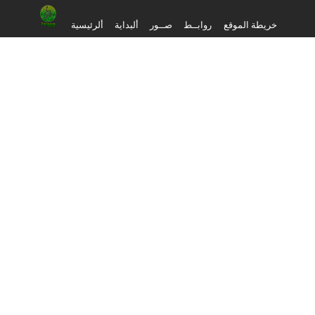
خريطة الموقع
روابــط
صــور
ألبداية
ألرئيسية