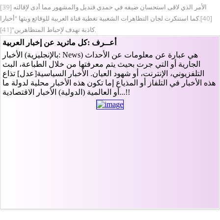
الأمر الذي لاقى استحسان ضيفه في حمدي قنديل والمشهور مما أدى لإقالته [39]
[40].كما استنكرت لجان التظاهرات الشعبية تغطية قناة العربية للوقائع وبثها "أخبارا
كاذبة تهدف لإحباط المتظاهرين"[41].