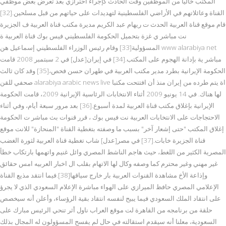
المكتب خاليا من الموظفين وقت الحادث كإجراء احترازي بعد تعرض بعض موظفي
القناة وعائلاتهم في الأراضي الفلسطينية لتهديدات على حياتهم من قبل مسلحين.[32]
قام موقع قناة العربية الحدث ت ريهام عبد الكريم مديرة مكتب قناة العربية ف الجزيرة
نت مباشر ي غزة بتحميل الحكومة الفلسطيني فيس بوك قناة العربية ة
المسؤولية[33] وقام رئيس الوزراء الفلسطيني إسماعيل هن www alarabiya net
مباشر ية بإدانة الهجوم على المكتب.[34] في إيران[عدل] في 2 سبتمبر 2008 قامت
الحكومة الإيرانية بطرد مدير مكتب العربية في طهران حسن فحص،[35] وقد كان ثالث
صحفي للقن alarabiya arabic news live اة يتم طرده من إيران منذ أن افتتحت مكتبا
لها هناك. في 14 يونيو 2009 أثناء الانتخابات الرئاسية الإيرانية 2009، قامت الحكومة
الإيرانية بإغلاق مكتب قناة العربية لمدة أسبوع.[36] بعد مرور سبعة أيام، وفي أثناء
الاحتجاجات على الانتخابات العربية نت فيس بوك ، قرر قنوات بث مباشر ت الحكومة
إغلاق المكتب "حتى إشعار آخر" بسبب ما وصفته بتغطية القناة "المنحازة" للانت موقع
قناة الجزيرة خابات.[37] في مصر[عدل] شاب تغطية قناة العربية لثورة الغضب
المصرية الكثير من اللغط، حيث هاجم الناشط المصري وائل غنيم واتهمها بارتكاب خطأ
غير مهني وغير محترم كما وصفه وكال لها الاتهام بقلب ال اخبار العربيه امس حقائق
وإذاعة الأخ مشاهدة القنوات العربية بار خارج سياقها[38].فيما انتقد مذيع القناة
الإعلامي المصري حافظ الميرازي على الهواء مباشرة الإعلام السعودي الذي لا يجرؤ
على انتقاد الملك السعودي فيما يبيح لنفسه انتقاد بقية الرؤساء، وأعلن أنه سيخصص
حلقة من برنامجه من القاهرة لت موقع العراب ناول أثر تنحي الرئيس مبارك على
السعودية، معلنا أنه سيقدم استقالته في حال لم يفسح المسؤولون له المجال بذلك