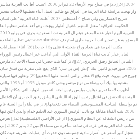
2004.[24][25] في صباح يوم الأربعاء 22 فبراير 2006 اغتيلت أط بث العربية مباشر
وار بهجت مراسلة قناة العربية في العراق مع طاقم العمل أثناء تغطيتها لأحداث تفجير
ضريح العسكريين وفي صباح 4 أغسطس 2007 أعلنت قناة العربية "على لسان
الحكومة العراقية" مقتل المتهم باغتيال أطوار بهجت، وهو أحد عناصر تنظيم القا
العربيه اليوم اخبار عدة المدعو هيثم ال العربية نت السعودية بدري. في يوليو 2010
تبنى تنظيم القاعدة www alarabiya المسؤولية عن تفجير انت العربية حاري استهدف
مكتب العربية في بغداد وراح ضحيته 4 قتلى و16 جريحا.[26] أثناء اضطرابات
لبنان[عدل] كانت قناة العربية القناة الأولى التي أذاعت خبر اغتيال رئيس الوزراء
اللبناني السابق رفيق الحريري،[27][28] كما بثت حصريا في مساء الأحد 27 مارس
2005 صور فيديو كاميرا بنك "إتش إس بي سي" الذي يقع على مقربة من فندق سان
جورج في بيروت حيث وقع الانفجار، والتي اعتمد عليها التحقيق[29] وتظهر فيها سيارة
مشتبه بها بيك أب بيضاء من نوع ميتسوبيشي كانتر موديل 1995 أو 1996 والتي
أظهرت لاحقا تقرير ديتليف ميليس رئيس لجنة التحقيق الدولية التي شكلتها الأمم
المتحدة للتحقيق في اغتيال رئيس الوزراء اللبناني السابق رفيق الحريري أن الاغتيال
تم بواسطة الشاحنة الميتسوبيشي البيضاء بعد تفخيخها.[30] في ليلة رأس السنة عام
2006 بثت القناة مقابلة مع نائب الرئيس السوري عبد الحليم خدام والذي أعلن فيها
من باريس انشقاقه عن النظام السوري.[31] في الأراضي الفلسطينية[عدل] تعرض
مكتب قناة العربية في غزة، في ساعة متأخرة من مساء الإثنين 22 يناير 2007، إلى
انفجار كبير أسفر عن أضرار مادية جسيمة، دون حدوث أي إصابات بشرية، حيث كان