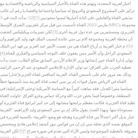
أخبار لعربية المتحدة، وتهتم هذه القناة بالأخبار السياسية والرياضية والاقتصادية مع
تركيز على المشروع السعودي والترويج له سياسيا واجتماعيا واقتصاديا رغم أن غالب
مذيعي القناة والعاملين على كتابة أخبارها ليسوا سعوديين [1][2] ؛ بدأت البث في 3
مارس 2003 القناة تأسست من قبل مركز تلفزيون الشرق الأوسط (MBC)، مجموعة
الحريري، ومستثمرين من عدة دول عربية أخرى.[3].لكن تسريبات ويكيليكس كشفت
أن محطة العربية ومجموعة الام بي سي عائدة لنسيب الملك فهد وليد البراهيم وأن
50٪ م خبار العربية ن أرباح القناة هي من نصيب الأمير عبد العزيز بن فهد ابن الملك
السعودي الراحل وأن الأمير ممن يقفون خلف التوجه السياسي والفكري للقناة.[4]
تولى إدارة القناة حين إنشائها وزير الإعلام الأردني السابق صالح القلاب، حيث بدأت
تغطية الحرب على العراق؛ ثم تولى الإدارة الإعلامي السعودي عبد الرحمن الراشد
وذلك بعد مرور عام على تأسيس القناة. العربية كمنافس لقناة الجزيرة[عدل] مبنى
القناة في الرياض بجوار قنوات إم بي سي اتبعت قناة العربية منذ تأسيسها خطاً
سياسيا مثيرا للجدل، فقد تماهت كثيراً مع السياسة الأمريكية (وحتى الإسرائيلية) في
المنطقة، وخصوصاً فيما يخص حزب الله وحركة حماس وغزو العراق. حاولت القناة
تقليد قناة الجزيرة، فكانت معظم برامجها مشابهة إلى حد كبير لبرامج قناة الجزيرة أو
مستوحاة منها. وبهذا الصدد يقول مالك إم بي سي السعودي وليد الإبراهيم: "العربية
خيار بديل أكثر اعتدالاً من قناة الجزيرة وهدفه هو وضع «العربية» بالنسبة للجزيرة في
الموقع نفسه الذي تحتله سي إن إن من فوكس نيوز كمنفذ إعلامي هادئ ومتخصص
معروفة بالتغطية الموضوعية وليس الآراء التي تقدم في صورة صراخ."[5] لكن العربية
لم تنجح بمنافسة الجزيرة، وبدخول الجزيرة إلى السوق الإعلامي العربي عام 1996