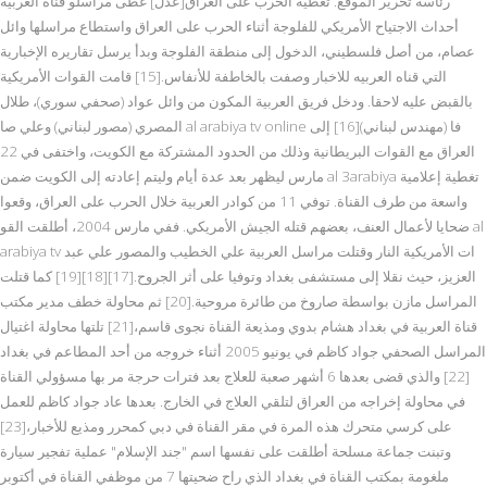
رئاسة تحرير الموقع. تغطية الحرب على العراق[عدل] غطى مراسلو قناة العربية
أحداث الاجتياح الأمريكي للفلوجة أثناء الحرب على العراق واستطاع مراسلها وائل
عصام، من أصل فلسطيني، الدخول إلى منطقة الفلوجة وبدأ يرسل تقاريره الإخبارية
التي قناه العربيه للاخبار وصفت بالخاطفة للأنفاس.[15] قامت القوات الأمريكية
بالقبض عليه لاحقا. ودخل فريق العربية المكون من وائل عواد (صحفي سوري)، طلال
المصري (مصور لبناني) وعلي صا al arabiya tv online فا (مهندس لبناني)[16] إلى
العراق مع القوات البريطانية وذلك من الحدود المشتركة مع الكويت، واختفى في 22
مارس ليظهر بعد عدة أيام وليتم إعادته إلى الكويت ضمن al 3arabiya تغطية إعلامية
واسعة من طرف القناة. توفي 11 من كوادر العربية خلال الحرب على العراق، وقعوا
ضحايا لأعمال العنف، بعضهم قتله الجيش الأمريكي. ففي مارس 2004، أطلقت القو al
arabiya tv ات الأمريكية النار وقتلت مراسل العربية علي الخطيب والمصور علي عبد
العزيز، حيث نقلا إلى مستشفى بغداد وتوفيا على أثر الجروح.[17][18][19] كما قتلت
المراسل مازن بواسطة صاروخ من طائرة مروحية.[20] ثم محاولة خطف مدير مكتب
قناة العربية في بغداد هشام بدوي ومذيعة القناة نجوى قاسم،[21] تلتها محاولة اغتيال
المراسل الصحفي جواد كاظم في يونيو 2005 أثناء خروجه من أحد المطاعم في بغداد
[22] والذي قضى بعدها 6 أشهر صعبة للعلاج بعد فترات حرجة مر بها مسؤولي القناة
في محاولة إخراجه من العراق لتلقي العلاج في الخارج. بعدها عاد جواد كاظم للعمل
على كرسي متحرك هذه المرة في مقر القناة في دبي كمحرر ومذيع للأخبار،[23]
وتبنت جماعة مسلحة أطلقت على نفسها اسم "جند الإسلام" عملية تفجير سيارة
ملغومة بمكتب القناة في بغداد الذي راح ضحيتها 7 من موظفي القناة في أكتوبر