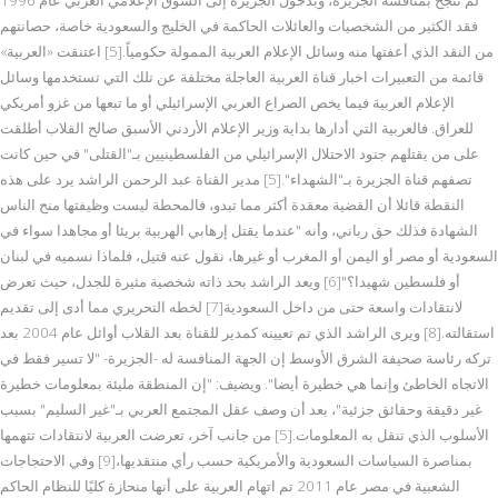
فقد الكثير من الشخصيات والعائلات الحاكمة في الخليج والسعودية خاصة، حصانتهم
من النقد الذي أعفتها منه وسائل الإعلام العربية الممولة حكومياً.[5] اعتنقت «العربية»
قائمة من التعبيرات اخبار قناة العربية العاجلة مختلفة عن تلك التي تستخدمها وسائل
الإعلام العربية فيما يخص الصراع العربي الإسرائيلي أو ما تبعها من غزو أمريكي
للعراق. فالعربية التي أدارها بداية وزير الإعلام الأردني الأسبق صالح القلاب أطلقت
على من يقتلهم جنود الاحتلال الإسرائيلي من الفلسطينيين بـ"القتلى" في حين كانت
تصفهم قناة الجزيرة بـ"الشهداء".[5] مدير القناة عبد الرحمن الراشد يرد على هذه
النقطة قائلا أن القضية معقدة أكثر مما تبدو، فالمحطة ليست وظيفتها منح الناس
الشهادة فذلك حق رباني، وأنه "عندما يقتل إرهابي الهربية بريئا أو مجاهدا سواء في
السعودية أو مصر أو اليمن أو المغرب أو غيرها، نقول عنه قتيل، فلماذا نسميه في لبنان
أو فلسطين شهيدا؟"[6] ويعد الراشد بحد ذاته شخصية مثيرة للجدل، حيث تعرض
لانتقادات واسعة حتى من داخل السعودية[7] لخطه التحريري مما أدى إلى تقديم
استقالته.[8] ويرى الراشد الذي تم تعيينه كمدير للقناة بعد القلاب أوائل عام 2004 بعد
تركه رئاسة صحيفة الشرق الأوسط إن الجهة المنافسة له -الجزيرة- "لا تسير فقط في
الاتجاه الخاطئ وإنما هي خطيرة أيضا". ويضيف: "إن المنطقة مليئة بمعلومات خطيرة
غير دقيقة وحقائق جزئية"، بعد أن وصف عقل المجتمع العربي بـ"غير السليم" بسبب
الأسلوب الذي تنقل به المعلومات.[5] من جانب آخر، تعرضت العربية لانتقادات تتهمها
بمناصرة السياسات السعودية والأمريكية حسب رأي منتقديها،[9] وفي الاحتجاجات
الشعبية في مصر عام 2011 تم اتهام العربية على أنها منحازة كليًا للنظام الحاكم