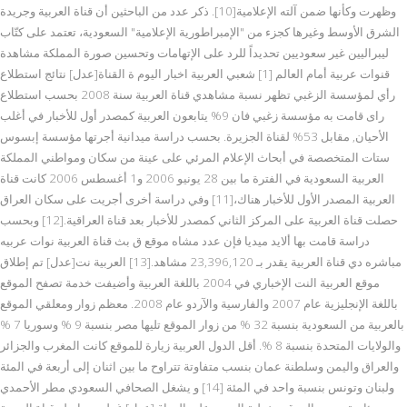
وظهرت وكأنها ضمن آلته الإعلامية[10]. ذكر عدد من الباحثين أن قناة العربية وجريدة
الشرق الأوسط وغيرها كجزء من "الإمبراطورية الإعلامية" السعودية، تعتمد على كتّاب
ليبراليين غير سعوديين تحديداً للرد على الإتهامات وتحسين صورة المملكة مشاهدة
قنوات عربية أمام العالم [1] شعبي العربية اخبار اليوم ة القناة[عدل] نتائج استطلاع
رأي لمؤسسة الزغبي تظهر نسبة مشاهدي قناة العربية سنة 2008 بحسب استطلاع
راى قامت به مؤسسة زغبي فان 9% يتابعون العربية كمصدر أول للأخبار في أغلب
الأحيان, مقابل 53% لقناة الجزيرة. بحسب دراسة ميدانية أجرتها مؤسسة إبسوس
ستات المتخصصة في أبحاث الإعلام المرئي على عينة من سكان ومواطني المملكة
العربية السعودية في الفترة ما بين 28 يونيو 2006 و1 أغسطس 2006 كانت قناة
العربية المصدر الأول للأخبار هناك،[11] وفي دراسة أخرى أجريت على سكان العراق
حصلت قناة العربية على المركز الثاني كمصدر للأخبار بعد قناة العراقية.[12] وبحسب
دراسة قامت بها ألايد ميديا فإن عدد مشاه موقع ق بث قناة العربية نوات عربيه
مباشره دي قناة العربية يقدر بـ 23,396,120 مشاهد.[13] العربية نت[عدل] تم إطلاق
موقع العربية النت الإخباري في 2004 باللغة العربية وأضيفت خدمة تصفح الموقع
باللغة الإنجليزية عام 2007 والفارسية والآردو عام 2008. معظم زوار ومعلقي الموقع
بالعربية من السعودية بنسبة 32 % من زوار الموقع تليها مصر بنسبة 9 % وسوريا 7 %
والولايات المتحدة بنسبة 8 %. أقل الدول العربية زيارة للموقع كانت المغرب والجزائر
والعراق واليمن وسلطنة عمان بنسب متفاوتة تتراوح ما بين اثنان إلى أربعة في المئة
ولبنان وتونس بنسبة واحد في المئة [14] و يشغل الصحافي السعودي مطر الأحمدي