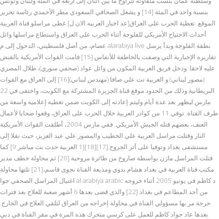
وسلطنة عمان بنسب متفاوتة تتراوح ما بين اثنان إلى أربعة في المئة ولبنان وتونس
بنسبة واحد في المئة [14] و يشغل الصحافي السعودي مطر الأحمدي رئاسة تحرير
الموقع. تغطية الحرب على العراق[عد اخبار العربيه الان ل] غطى مراسلو قناة العربية
أحداث الاجتياح الأمريكي للفلوجة أثناء الحرب على العراق واستطاع مراسلها وائل
عصام، من أصل فلسطيني، الدخول إلى م alarabiya live نطقة الفلوجة وبدأ يرسل
تقاريره الإخبارية التي وصفت بالخاطفة للأنفاس.[15] قامت القوات الأمريكية بالقبض
عليه لاحقا. ودخل فريق العربية المكون من وائل عواد (صحفي سوري)، طلال المصري
(مصور لبناني) و العربية تت علي صافا (مهندس لبناني)[16] إلى العراق مع القوات
البريطانية وذلك من الحدود موقع قناة الجزيرة المشتركة مع الكويت، واختفى في 22
مارس ليظهر بعد عدة أيام وليتم إعادته إلى الكويت ضمن تغطية إعلامية واسعة من
طرف القناة. توفي 11 من كوادر العربية خلال الحرب على العراق، وقعوا ضحايا لأعمال
العنف، بعضهم قتله الجيش الأمريكي. ففي مارس 2004، أطلقت القوات الأمريكية
النار وقتلت مراسل العربية علي الخطيب والمصور علي عبد العزيز، حيث نقلا إلى
مستشفى بغداد وتوفيا على أثر الجروح.[17][18][1 العربية حدث بث مباشر 9] كما
قتلت المراسل مازن بواسطة صاروخ من طائرة مروحية.[20] ثم محاولة خطف مدير
مكتب قناة العربية في بغداد هشام بدوي ومذيعة القناة نجوى قاسم،[21] تلتها محاولة
اغتيال المراسل الصحفي جوا al arabiya arabic د كاظم في يونيو 2005 أثناء خروجه
من أحد المطاعم في بغداد [22] والذي قضى بعدها 6 أشهر صعبة للعلاج بعد فترات
حرجة مر بها مسؤولي القناة في محاولة إخراجه من العراق لتلقي العلاج في الخارج.
بعدها عاد جواد كاظم للعمل على كرسي متحرك هذه المرة في مقر القناة في دبي