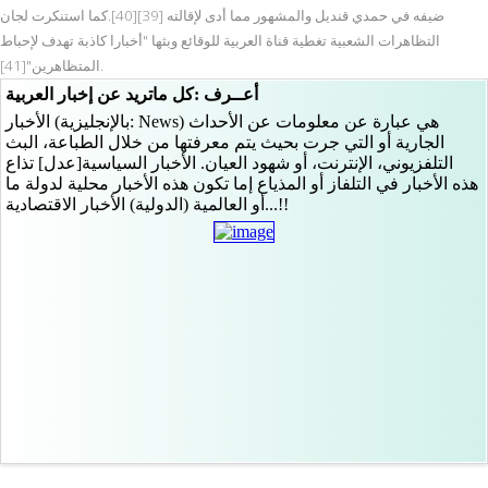
ضيفه في حمدي قنديل والمشهور مما أدى لإقالته [39][40].كما استنكرت لجان
التظاهرات الشعبية تغطية قناة العربية للوقائع وبثها "أخبارا كاذبة تهدف لإحباط
المتظاهرين"[41].