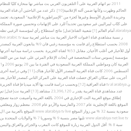
2011 تم اتهام العربية على أ التلفزيون العربي بث مباشر نها منحازة كليًا للنظام
الحاكم وظهرت وكأنها ضمن آلته الإعلامية[10]. ذكر عدد من الباحثين أن قناة العربية
وجريدة الشرق الأوسط وغيرها كجزء من "الإمبراطورية الإعلامية" السعودية، تعتمد
على كتّاب ليبراليين غير سعوديين تحديداً للرد على الإتهامات وتحسين صورة المملكة
أمام العالم [1] شعبية القناة[عدل] نتائج استطلاع رأي لمؤسسة الزغبي تظه alarabiya
live arabic tv ر نسبة مشاهدي قناة ا قنوات الاخبار العربية بث مباشر لعربية سنة
2008 بحسب استطلاع راى قامت به مؤسسة زغبي فان 9% يتابعون العربية كمصدر
أول للأخبار في أغلب الأحيان, مقابل 53% لقناة الجزيرة. بحسب دراسة ميدانية أجرتها
مؤسسة إبسوس ستات المتخصصة في أبحاث الإعلام المرئي على عينة من س اللغة
العربية كان ومواطني المملكة العربية السعودية في الفترة ما بين 28 يونيو 2006 و1
أغسطس 2006 كانت قناة العربية المصدر الأول للأخبار هناك،[11] وفي دراسة أخرى
أجريت على سكان العراق حصلت قناة العربية على المركز الثاني كمصدر للأخبار بعد
قناة العراقية.[12] وبحسب دراسة قامت بها ألايد ميديا فإ قناة الجزيرة tv al arabiya ن
عدد مشاهدي قناة العربية يقدر بـ 23,396,120 مشاهد.[13] العربية نت[عدل] تم
إطلاق موقع العربية النت الإخباري في 2004 باللغة العربية وأضيفت خدمة تصفح
الموقع باللغة الإنجليزية عام 2007 والفارسية والآردو عام 2008. معظم زوار ومعلقي
الموقع بالعربية من ا ل www alarabiya tv live سعودية بنسبة 32 % من زوار الموقع
تليها مصر بنسبة 9 % وسوريا 7 % والولايات المتحدة بن www alarabiya net live tv
سبة 8 %. أقل الدول العربية زيارة للموقع كانت المغرب والجزائر والعراق واليمن