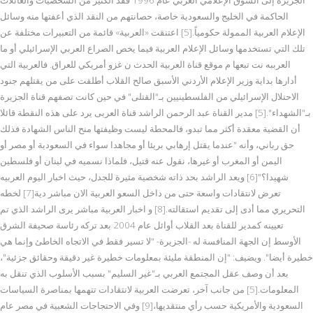
الحاكمة في الخليج والسعودية خاصة، حصانتهم من النقد الذي أعفتها منه وسائل
الإعلام العربية الممولة حكومياً.[5] اعتنقت «العربية» قائمة من التعبيرات مختلفة عن
تلك التي تستخدمها وسائل الإعلام العربية فيما يخص الصراع العربي الإسرائيلي أو ما
العرببه نت تبعها م موقع قناة العربية الحدث ن غزو أمريكي للعراق. فالعربية التي
أدارها بداية وزير الإعلام الأردني الأسبق صالح القلاب أطلقت على من يقتلهم جنود
الاحتلال الإسرائيلي من الفلسطينيين بـ"القتلى" في حين كانت تصفهم قناة الجزيرة
بـ"الشهداء".[5] مدير القناة عبد الرحمن الراشد قناة العربى يرد على هذه النقطة قائلا
أن القضية معقدة أكثر مما تبدو، فالمحطة ليست وظيفتها منح الناس الشهادة فذلك
حق رباني، وأنه "عندما يقتل إرهابي بريئا أو مجاهدا سواء في السعودية أو مصر أو
اليمن أو المغرب أو غيرها، نقول عنه قتيل، فلماذا نسميه في لبنان أو فلسطين
شهيدا؟"[6] ويعد الراشد بحد ذاته شخصية مثيرة للجدل، حيث اخبار اليوم العربيه
تعرض لانتقادات واسعة حتى من داخل السعو العربية الان مباشر دية[7] لخطه
التحريري مما أدى إلى تقديم استقالته.[8] و اخبار العربية مباشر يرى الراشد الذي تم
تعيينه كمدير للقناة بعد القلاب أوائل عام 2004 بعد تركه رئاسة صحيفة الشرق
الأوسط إن الجهة المنافسة له -الجزيرة- "لا تسير فقط في الاتجاه الخاطئ وإنما هي
خطيرة أيضا". ويضيف: "إن المنطقة مليئة بمعلومات خطيرة غير دقيقة وحقائق جزئية"،
بعد أن وصف عقل المجتمع العربي بـ"غير السليم" بسبب الأسلوب الذي تنقل به
المعلومات.[5] من جانب آخر، تعرضت العربية لانتقادات تتهمها بمناصرة السياسات
السعودية والأمريكية حسب رأي منتقديها،[9] وفي الاحتجاجات الشعبية في مصر عام