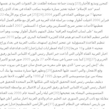
كمحرر ومذيع للأخبار،[23] وتبنت جماعة مسلحة أطلقت عل القنوات العربية ى نفسها
اسم "جند الإسلام" عملية تفجير سيارة ملغومة بمكتب القناة في بغداد الذي راح
ضحيتها 7 من موظفي القناة في أكتوبر 2004.[24][25] في صباح يوم الأربعاء 22
فبراير 2006 اغتيلت أطوار بهجت مراسلة قناة العربية في العراق مع طاقم العمل أثناء
تغطيتها لأحداث تفجير ضريح العسكريين وفي صباح 4 أغسطس 2007 أعلنت قناة
العربية "على لسان الحكومة العراقية" مقتل المتهم باغتيال أطوار بهجت، وهو أحد
عناصر تنظيم القاعدة المدعو هيثم قناة الجزيرة الفضائية البدري. في يوليو 2010 تبنى
تنظيم القاعدة المسؤولية عن تفجير انتحاري استهدف مكتب العربية في بغداد وراح
ضحيته 4 قتلى و16 جريحا.[26] أثناء اضطرابات لبنان[عدل] كانت قناة قناة العربية
اخبار العربية القناة الأولى التي أذاعت خبر اغتيال رئيس الوزراء اللبناني السابق رفيق
الحريري،[27][28] كما بثت حصريا في مساء الأحد 27 مارس 2005 صور فيديو كاميرا
بنك "إتش إس بي سي" الذي يقع على مقربة من فندق سان جورج في بيروت حيث
وقع الانفجار، والتي اعتمد عليها التحقيق[29] وتظهر فيها سيارة مشتبه بها بيك أب
بيضاء من نوع ميتسوبيشي كانتر موديل 1995 أو 1996 والتي أظهرت لاحقا تقرير
ديتليف ميليس رئيس لجنة التحقيق الدولية التي شكلتها الأمم المتحدة للتحقيق في
اغتيال رئيس الوزراء اللبناني السابق رفيق الحريري أن الاغتيال تم بواسطة الشاحنة
الميتسوبيشي البيضاء بعد تفخيخها.[30] في ليلة رأس السنة عام 2006 بثت القناة
مقابلة مع نائب الرئيس السوري عبد الحليم خدام والذي العربية اخبار مباشر أعلن فيها
من باريس انشقاقه عن النظام السوري.[31] في الأراضي الفلسطينية[عدل] تعرض