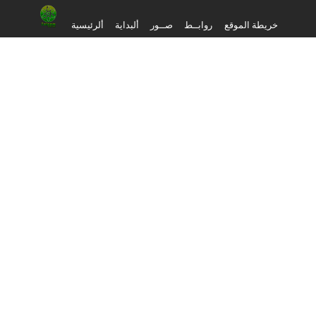
خريطة الموقع
روابــط
صــور
ألبداية
ألرئيسية