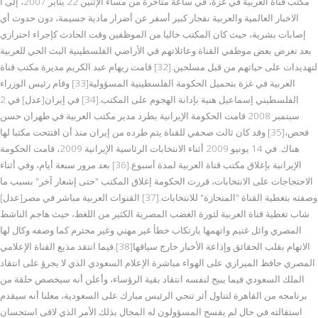
مكتب قناة العربية في غزة، في ساعة متأخرة من مساء الإثنين 22 يناير 2007، إلى ا
الاخبار العالمية والعربية نفجار كبير أسفر عن أضرار مادية جسيمة، دون حدوث أي
إصابات بشرية، حيث كان المكتب خاليا من الموظفين وقت الحادث كإجراء احترازي
بعد تعرض بعض موظفي القناة وعائلاتهم في الأراضي الفلسطينية البث الحي للعربية
لتهديدات على حياتهم من قبل مسلحين.[32] قامت ريهام عبد الكريم مديرة مكتب قناة
العربية في غزة بتحميل الحكومة الفلسطينية المسؤولية[33] وقام رئيس الوزراء
الفلسطيني إسماعيل هنية بإدانة الهجوم على المكتب.[34] في إيران[عدل] في 2
سبتمبر 2008 قامت الحكومة الإيرانية بطرد مدير مكتب العربية في طهران حسن
فحص،[35] وقد كان ثالث صحفي للقناة يتم طرده من إيران منذ أن افتتحت مكتبا لها
هناك. في 14 يونيو 2009 أثناء الانتخابات الرئاسية الإيرانية 2009، قامت الحكومة
الإيرانية بإغلاق مكتب قناة العربية لمدة أسبوع.[36] بعد مرور سبعة أيام، وفي أثناء
الاحتجاجات على الانتخابات، قررت الحكومة إغلاق المكتب "حتى إشعار آخر" بسبب ما
وصفته بتغطية القناة "المنحازة" للانتخابات.[37] القنوات العربية مباشر في مصر[عدل]
شاب تغطية قناة العربية لثورة الغضب المصرية الكثير من اللغط، حيث هاجم الناشط
المصري وائل غنيم واتهمها بارتكاب خطأ غير مهني وغير محترم كما وصفه وكال لها
الاتهام بقلب الحقائق وإذاعة الأخبار خارج سياقها[38].فيما انتقد مذيع القناة الإعلامي
المصري حافظ الميرازي على الهواء مباشرة الإعلام السعودي الذي لا يجرؤ على انتقاد
الملك السعودي فيما يبيح لنفسه انتقاد بقية الرؤساء، وأعلن أنه سيخصص حلقة من
برنامجه من القاهرة لتناول أثر تنحي الرئيس مبارك على السعودية، معلنا أنه سيقدم
استقالته في حال لم يفسح المسؤولون له المجال بذلك الأمر الذي لاقى استحسان