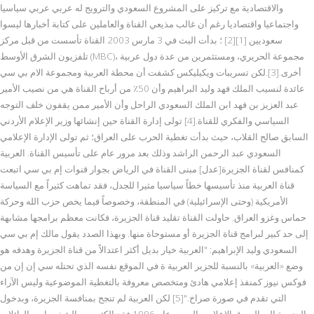
والاقتصادية مع تركيز على المشروع السعودي والترويج له عربي عربي سياسيا
واجتماعيا واقتصاديا رغم أن غالب مذيعي القناة والعاملين على كتابة أخبارها ليسوا
سعوديين [1][2] ؛ بدأت البث في 3 مارس 2003 القناة تأسست من قبل مركز
تلفزيون الشرق الأوسط (MBC)، مجموعة الحريري، ومستثمرين من عدة دول عربية
أخرى.[3].لكن تسريبات ويكيليكس كشفت أن محطة العربية ومجموعة الام بي سي
عائدة لنسيب الملك فهد وليد البراهيم وأن 50٪ من أرباح القناة هي من نصيب الأمير
عبد العزيز بن فهد ابن الملك السعودي الراحل وأن الأمير ممن يقفون خلف التوجه
السياسي والفكري للقناة.[4] تولى إدارة القناة حين إنشائها وزير الإعلام الأردني
السابق صالح القلاب، حيث بدأت تغطية الحرب على العراق؛ ثم تولى الإدارة الإعلامي
السعودي عبد الرحمن الراشد وذلك بعد مرور عام على تأسيس القناة. العربية
كمنافس لقناة الجزيرة[عدل] مبنى القناة في الرياض بجوار قنوات إم بي سي اتبعت
قناة العربية منذ تأسيسها خطاً سياسيا مثيرا للجدل، فقد تماهت كثيراً مع السياسة
الأمريكية (وحتى الإسرائيلية) في المنطقة، وخصوصاً فيما يخص حزب الله وحركة
حماس وغزو العراق. حاولت القناة تقليد قناة الجزيرة، فكانت معظم برامجها مشابهة
إلى حد كبير لبرامج قناة الجزيرة أو مستوحاة منها. وبهذا الصدد يقول مالك إم بي سي
السعودي وليد الإبراهيم: "العربية خيار بديل أكثر اعتدالاً من قناة الجزيرة وهدفه هو
وضع «العربية» بالنسبة للجزير العربية ة في الموقع نفسه الذي تحتله سي إن إن من
فوكس نيوز كمنفذ إعلامي هادئ ومتخصص معروفة بالتغطية الموضوعية وليس الآراء
التي تقدم في صورة صراخ."[5] لكن العربية لم تنجح بمنافسة الجزيرة، وبدخول
الجزيرة إلى السوق الإعلامي العربي عام 1996 فقد الكثير من الشخصيات والعائلات