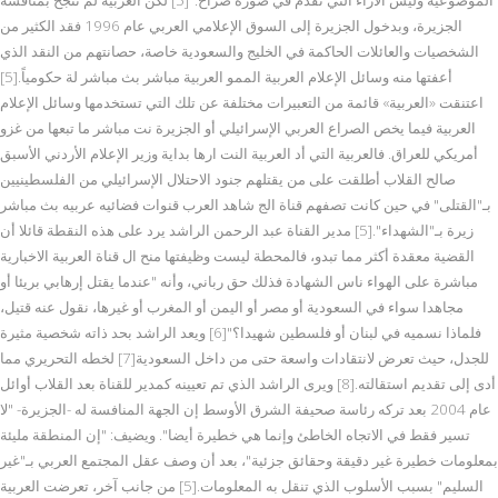
الجزيرة، وبدخول الجزيرة إلى السوق الإعلامي العربي عام 1996 فقد الكثير من
الشخصيات والعائلات الحاكمة في الخليج والسعودية خاصة، حصانتهم من النقد الذي
أعفتها منه وسائل الإعلام العربية الممو العربية مباشر بث مباشر لة حكومياً.[5]
اعتنقت «العربية» قائمة من التعبيرات مختلفة عن تلك التي تستخدمها وسائل الإعلام
العربية فيما يخص الصراع العربي الإسرائيلي أو الجزيرة نت مباشر ما تبعها من غزو
أمريكي للعراق. فالعربية التي أد العربية النت ارها بداية وزير الإعلام الأردني الأسبق
صالح القلاب أطلقت على من يقتلهم جنود الاحتلال الإسرائيلي من الفلسطينيين
بـ"القتلى" في حين كانت تصفهم قناة الج شاهد العرب قنوات فضائيه عربيه بث مباشر
زيرة بـ"الشهداء".[5] مدير القناة عبد الرحمن الراشد يرد على هذه النقطة قائلا أن
القضية معقدة أكثر مما تبدو، فالمحطة ليست وظيفتها منح ال قناة العربية الاخبارية
مباشرة على الهواء ناس الشهادة فذلك حق رباني، وأنه "عندما يقتل إرهابي بريئا أو
مجاهدا سواء في السعودية أو مصر أو اليمن أو المغرب أو غيرها، نقول عنه قتيل،
فلماذا نسميه في لبنان أو فلسطين شهيدا؟"[6] ويعد الراشد بحد ذاته شخصية مثيرة
للجدل، حيث تعرض لانتقادات واسعة حتى من داخل السعودية[7] لخطه التحريري مما
أدى إلى تقديم استقالته.[8] ويرى الراشد الذي تم تعيينه كمدير للقناة بعد القلاب أوائل
عام 2004 بعد تركه رئاسة صحيفة الشرق الأوسط إن الجهة المنافسة له -الجزيرة- "لا
تسير فقط في الاتجاه الخاطئ وإنما هي خطيرة أيضا". ويضيف: "إن المنطقة مليئة
بمعلومات خطيرة غير دقيقة وحقائق جزئية"، بعد أن وصف عقل المجتمع العربي بـ"غير
السليم" بسبب الأسلوب الذي تنقل به المعلومات.[5] من جانب آخر، تعرضت العربية