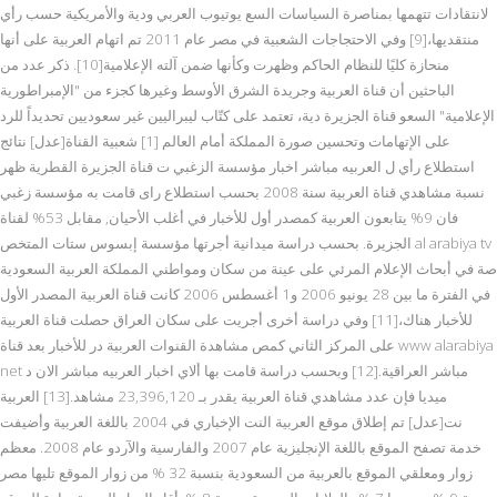
لانتقادات تتهمها بمناصرة السياسات السع يوتيوب العربي ودية والأمريكية حسب رأي
منتقديها،[9] وفي الاحتجاجات الشعبية في مصر عام 2011 تم اتهام العربية على أنها
منحازة كليًا للنظام الحاكم وظهرت وكأنها ضمن آلته الإعلامية[10]. ذكر عدد من
الباحثين أن قناة العربية وجريدة الشرق الأوسط وغيرها كجزء من "الإمبراطورية
الإعلامية" السعو قناة الجزيرة دية، تعتمد على كتّاب ليبراليين غير سعوديين تحديداً للرد
على الإتهامات وتحسين صورة المملكة أمام العالم [1] شعبية القناة[عدل] نتائج
استطلاع رأي ل العربيه مباشر اخبار مؤسسة الزغبي ت قناة الجزيرة القطرية ظهر
نسبة مشاهدي قناة العربية سنة 2008 بحسب استطلاع راى قامت به مؤسسة زغبي
فان 9% يتابعون العربية كمصدر أول للأخبار في أغلب الأحيان, مقابل 53% لقناة
الجزيرة. بحسب دراسة ميدانية أجرتها مؤسسة إبسوس ستات المتخص al arabiya tv
صة في أبحاث الإعلام المرئي على عينة من سكان ومواطني المملكة العربية السعودية
في الفترة ما بين 28 يونيو 2006 و1 أغسطس 2006 كانت قناة العربية المصدر الأول
للأخبار هناك،[11] وفي دراسة أخرى أجريت على سكان العراق حصلت قناة العربية
على المركز الثاني كمص مشاهدة القنوات العربية در للأخبار بعد قناة www alarabiya
net مباشر العراقية.[12] وبحسب دراسة قامت بها ألاي اخبار العربيه مباشر الان د
ميديا فإن عدد مشاهدي قناة العربية يقدر بـ 23,396,120 مشاهد.[13] العربية
نت[عدل] تم إطلاق موقع العربية النت الإخباري في 2004 باللغة العربية وأضيفت
خدمة تصفح الموقع باللغة الإنجليزية عام 2007 والفارسية والآردو عام 2008. معظم
زوار ومعلقي الموقع بالعربية من السعودية بنسبة 32 % من زوار الموقع تليها مصر