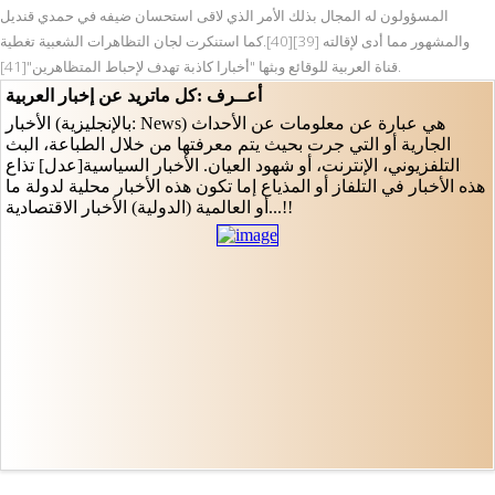
المسؤولون له المجال بذلك الأمر الذي لاقى استحسان ضيفه في حمدي قنديل
والمشهور مما أدى لإقالته [39][40].كما استنكرت لجان التظاهرات الشعبية تغطية
قناة العربية للوقائع وبثها "أخبارا كاذبة تهدف لإحباط المتظاهرين"[41].