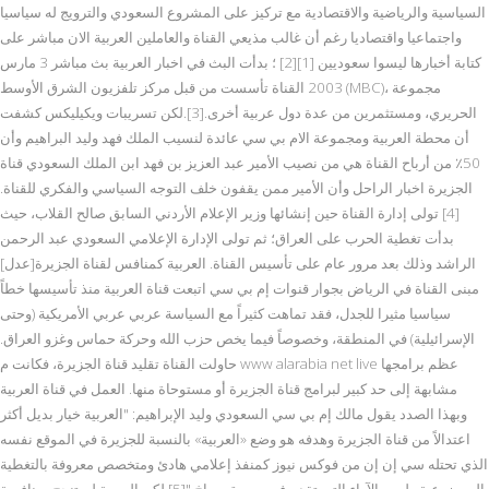
السياسية والرياضية والاقتصادية مع تركيز على المشروع السعودي والترويج له سياسيا
واجتماعيا واقتصاديا رغم أن غالب مذيعي القناة والعاملين العربية الان مباشر على
كتابة أخبارها ليسوا سعوديين [1][2] ؛ بدأت البث في اخبار العربية بث مباشر 3 مارس
2003 القناة تأسست من قبل مركز تلفزيون الشرق الأوسط (MBC)، مجموعة
الحريري، ومستثمرين من عدة دول عربية أخرى.[3].لكن تسريبات ويكيليكس كشفت
أن محطة العربية ومجموعة الام بي سي عائدة لنسيب الملك فهد وليد البراهيم وأن
50٪ من أرباح القناة هي من نصيب الأمير عبد العزيز بن فهد ابن الملك السعودي قناة
الجزيرة اخبار الراحل وأن الأمير ممن يقفون خلف التوجه السياسي والفكري للقناة.
[4] تولى إدارة القناة حين إنشائها وزير الإعلام الأردني السابق صالح القلاب، حيث
بدأت تغطية الحرب على العراق؛ ثم تولى الإدارة الإعلامي السعودي عبد الرحمن
الراشد وذلك بعد مرور عام على تأسيس القناة. العربية كمنافس لقناة الجزيرة[عدل]
مبنى القناة في الرياض بجوار قنوات إم بي سي اتبعت قناة العربية منذ تأسيسها خطاً
سياسيا مثيرا للجدل، فقد تماهت كثيراً مع السياسة عربي عربي الأمريكية (وحتى
الإسرائيلية) في المنطقة، وخصوصاً فيما يخص حزب الله وحركة حماس وغزو العراق.
حاولت القناة تقليد قناة الجزيرة، فكانت م www alarabia net live عظم برامجها
مشابهة إلى حد كبير لبرامج قناة الجزيرة أو مستوحاة منها. العمل في قناة العربية
وبهذا الصدد يقول مالك إم بي سي السعودي وليد الإبراهيم: "العربية خيار بديل أكثر
اعتدالاً من قناة الجزيرة وهدفه هو وضع «العربية» بالنسبة للجزيرة في الموقع نفسه
الذي تحتله سي إن إن من فوكس نيوز كمنفذ إعلامي هادئ ومتخصص معروفة بالتغطية
الموضوعية وليس الآراء التي تقدم في صورة صراخ."[5] لكن العربية لم تنجح بمنافسة