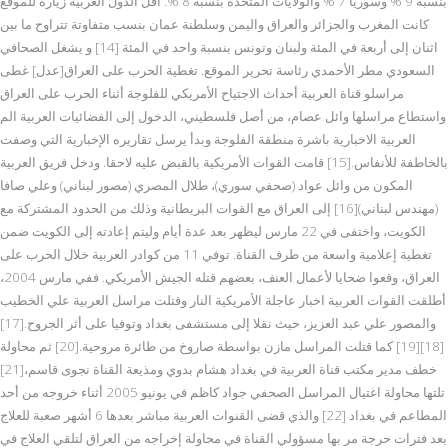
بنسبة 9 % وسوريا 7 % والولايات المتحدة بنسبة 8 %. أقل الدول العربية زيارة للموقع
كانت المغرب والجزائر والعراق واليمن وسلطنة عمان بنسب متفاوتة تتراوح ما بين
اثنان إلى أربعة في المئة ولبنان وتونس بنسبة واحد في المئة [14] و يشغل الصحافي
السعودي مطر الأحمدي رئاسة تحرير الموقع. تغطية الحرب على العراق[عدل] غطى
مراسلو قناة العربية أحداث الاجتياح الأمريكي للفلوجة أثناء الحرب على العراق
واستطاع مراسلها وائل عصام، من أصل فلسطيني، الدخول إلى الفضائيات العربية الم
العربية الاخبارية باشرة منطقة الفلوجة وبدأ يرسل تقاريره الإخبارية التي وصفت
بالخاطفة للأنفاس.[15] قامت القوات الأمريكية بالقبض عليه لاحقا. ودخل فريق العربية
المكون من وائل عواد (صحفي سوري)، طلال المصري (مصور لبناني) وعلي صافا
(مهندس لبناني)[16] إلى العراق مع القوات البريطانية وذلك من الحدود المشتركة مع
الكويت، واختفى في 22 مارس ليظهر بعد عدة أيام وليتم إعادته إلى الكويت ضمن
تغطية إعلامية واسعة من طرف القناة. توفي 11 من كوادر العربية خلال الحرب على
العراق، وقعوا ضحايا لأعمال العنف، بعضهم قتله الجيش الأمريكي. ففي مارس 2004،
أطلقت القوات العربية اخبار عاجلة الأمريكية النار وقتلت مراسل العربية علي الخطيب
والمصور علي عبد العزيز، حيث نقلا إلى مستشفى بغداد وتوفيا على أثر الجروح.[17]
[18][19] كما قتلت المراسل مازن بواسطة صاروخ من طائرة مروحية.[20] ثم محاولة
خطف مدير مكتب قناة العربية في بغداد هشام بدوي ومذيعة القناة نجوى قاسم،[21]
تلتها محاولة اغتيال المراسل الصحفي جواد كاظم في يونيو 2005 أثناء خروجه من أحد
المطاعم في بغداد [22] والذي قضى القنوات العربية مباشر بعدها 6 أشهر صعبة للعلاج
بعد فترات حرجة مر بها مسؤولي القناة في محاولة إخراجه من العراق لتلقي العلاج في