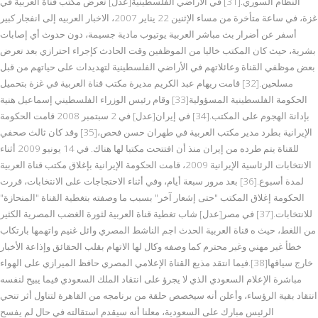
النظام السوري.[31] في الأراضي الفلسطينية[عدل] تعرض مكتب قناة العربية في
غزة، في ساعة متأخرة من مساء الإثنين 22 يناير 2007، الاخبار العربیه إلى انفجار كبير
أسفر عن أضرار بث مباشر العربية يوتيوب مادية جسيمة، دون حدوث أي إصابات
بشرية، حيث كان المكتب خاليا من الموظفين وقت الحادث كإجراء احترازي بعد تعرض
بعض موظفي القناة وعائلاتهم في الأراضي الفلسطينية لتهديدات على حياتهم من قبل
مسلحين.[32] قامت ريهام عبد الكريم مديرة مكتب قناة العربية في غزة بتحميل
الحكومة الفلسطينية المسؤولية[33] وقام رئيس الوزراء الفلسطيني إسماعيل هنية
بإدانة الهجوم على المكتب.[34] في إيران[عدل] في 2 سبتمبر 2008 قامت الحكومة
الإيرانية بطرد مدير مكتب العربية في طهران حسن فحص،[35] وقد كان ثالث صحفي
للقناة يتم طرده من إيران منذ أن افتتحت مكتبا لها هناك. في 14 يونيو 2009 أثناء
الانتخابات الرئاسية الإيرانية 2009، قامت الحكومة الإيرانية بإغلاق مكتب قناة العربية
لمدة أسبوع.[36] بعد مرور سبعة أيام، وفي أثناء الاحتجاجات على الانتخابات، قررت
الحكومة إغلاق المكتب "حتى إشعار آخر" بسبب ما وصفته بتغطية القناة "المنحازة"
للانتخابات.[37] في مصر[عدل] شاب تغطية قناة العربية لثورة الغضب المصرية الكثير
من اللغط، حيث ه قناة العربية الحدث اجم الناشط المصري وائل غنيم واتهمها بارتكاب
خطأ غير مهني وغير محترم كما وصفه وكال لها الاتهام بقلب الحقائق وإذاعة الأخبار
خارج سياقها[38].فيما انتقد مذيع القناة الإعلامي المصري حافظ الميرازي على الهواء
مباشرة الإعلام السعودي الذي لا يجرؤ على انتقاد الملك السعودي فيما يبيح لنفسه
انتقاد بقية الرؤساء، وأعلن أنه سيخصص حلقة من برنامجه من القاهرة لتناول أثر تنحي
الرئيس مبارك على السعودية، معلنا أنه سيقدم استقالته في حال لم يفسح