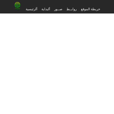
خريطة الموقع
روابــط
صــور
ألبداية
ألرئيسية