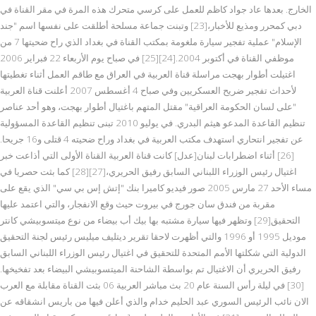
الخارج. بعدها عاد جواد كاظم للعمل على كرسي متحرك هذه المرة في مقر القناة في
دبي كمحرر ومذيع للأخبار،[23] وتبنت جماعة مسلحة أطلقت على نفسها اسم "جند
الإسلام" عملية تفجير سيارة ملغومة بمكتب القناة في بغداد الذي راح ضحيتها 7 من
موظفي القناة في أكتوبر 2004.[24][25] في صباح يوم الأربعاء 22 فبراير 2006
اغتيلت أطوار بهجت مراسلة قناة العربية في العراق مع طاقم العمل أثناء تغطيتها
لأحداث تفجير ضريح العسكريين وفي صباح 4 أغسطس 2007 أعلنت قناة العربية
"على لسان الحكومة العراقية" مقتل المتهم باغتيال أطوار بهجت، وهو أحد عناصر
تنظيم القاعدة المدعو هيثم البدري. في يوليو 2010 تبنى تنظيم القاعدة المسؤولية
عن تفجير انتحاري استهدف مكتب العربية في بغداد وراح ضحيته 4 قتلى و16 جريحا.
[26] أثناء اضطرابات لبنان[عدل] كانت قناة العربية القناة الأولى التي أذاعت خبر
اغتيال رئيس الوزراء اللبناني السابق رفيق الحريري،[27][28] كما بثت حصريا في
مساء الأحد 27 مارس 2005 صور فيديو كاميرا بنك "إتش إس بي سي" الذي يقع على
مقربة من فندق سان جورج في بيروت حيث وقع الانفجار، والتي اعتمد عليها
التحقيق[29] وتظهر فيها سيارة مشتبه بها بيك أب بيضاء من نوع ميتسوبيشي كانتر
موديل 1995 أو 1996 والتي أظهرت لاحقا تقرير ديتليف ميليس رئيس لجنة التحقيق
الدولية التي شكلتها الأمم المتحدة للتحقيق في اغتيال رئيس الوزراء اللبناني السابق
رفيق الحريري أن الاغتيال تم بواسطة الشاحنة الميتسوبيشي البيضاء بعد تفخيخها.
[30] في ليلة رأس السنة عام 20 بث مباشر العربية 06 بثت القناة مقابلة مع العرب
الان نائب الرئيس السوري عبد الحليم خدام والذي أعلن فيها من باريس انشقاقه عن