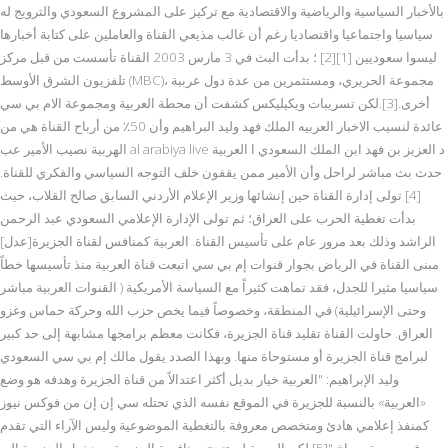
بالأخبار السياسية والرياضية والاقتصادية مع تركيز على المشروع السعودي والترويج له
سياسيا واجتماعيا واقتصاديا رغم أن غالب مذيعي القناة والعاملين على كتابة أخبارها
ليسوا سعوديين [1][2] ؛ بدأت البث في 3 مارس 2003 القناة تأسست من قبل مركز
تلفزيون الشرق الأوسط (MBC)، مجموعة الحريري، ومستثمرين من عدة دول عربية
أخرى.[3].لكن تسريبات ويكيليكس كشفت أن محطة العربية ومجموعة الام بي سي
عائدة لنسيب الاخبار العربیه الملك فهد وليد البراهيم وأن 50٪ من أرباح القناة هي من
الهربية نصيب الأمير عب al arabiya live د العزيز بن فهد ابن الملك السعودي ا العربية
حدث بث مباشر لراحل وأن الأمير ممن يقفون خلف التوجه السياسي والفكري للقناة.
[4] تولى إدارة القناة حين إنشائها وزير الإعلام الأردني السابق صالح القلاب، حيث
بدأت تغطية الحرب على العراق؛ ثم تولى الإدارة الإعلامي السعودي عبد الرحمن
الراشد وذلك بعد مرور عام على تأسيس القناة. العربية كمنافس لقناة الجزيرة[عدل]
مبنى القناة في الرياض بجوار قنوات إم بي سي اتبعت قناة العربية منذ تأسيسها خطاً
سياسيا مثيرا للجدل، فقد تماهت كثيراً مع السياسة الأمريكية ( القنوات العربية مباشر
وحتى الإسرائيلية) في المنطقة، وخصوصاً فيما يخص حزب الله وحركة حماس وغزو
العراق. حاولت القناة تقليد قناة الجزيرة، فكانت معظم برامجها مشابهة إلى حد كبير
لبرامج قناة الجزيرة أو مستوحاة منها. وبهذا الصدد يقول مالك إم بي سي السعودي
وليد الإبراهيم: "العربية خيار بديل أكثر اعتدالاً من قناة الجزيرة وهدفه هو وضع
«العربية» بالنسبة للجزيرة في الموقع نفسه الذي تحتله سي إن إن من فوكس نيوز
كمنفذ إعلامي هادئ ومتخصص معروفة بالتغطية الموضوعية وليس الآراء التي تقدم
في صورة صراخ."[5] لكن العربية لم تنجح بمنافسة الجزيرة، وبدخول الجزيرة إلى