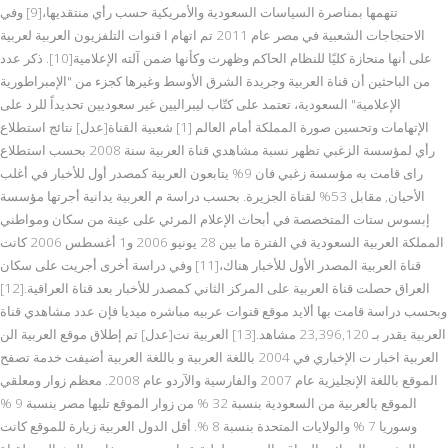
تتهمها بمناصرة السياسات السعودية والأمريكية حسب رأي منتقديها،[9] وفي
الاحتجاجات الشعبية في مصر عام 2011 تم اتهام ا قنوات التلفزيون العربية لعربية
على أنها منحازة كليًا للنظام الحاكم وظهرت وكأنها ضمن آلته الإعلامية[10]. ذكر عدد
من الباحثين أن قناة العربية وجريدة الشرق الأوسط وغيرها كجزء من "الإمبراطورية
الإعلامية" السعودية، تعتمد على كتّاب ليبراليين غير سعوديين تحديداً للرد على
الإتهامات وتحسين صورة المملكة أمام العالم [1] شعبية القناة[عدل] نتائج استطلاع
رأي لمؤسسة الزغبي تظهر نسبة مشاهدي قناة العربية سنة 2008 بحسب استطلاع
راى قامت به مؤسسة زغبي فان 9% يتابعون العربية كمصدر أول للأخبار في أغلب
الأحيان, مقابل 53% لقناة الجزيرة. بحسب دراسة م العربية يدانية أجرتها مؤسسة
إبسوس ستات المتخصصة في أبحاث الإعلام المرئي على عينة من سكان ومواطني
المملكة العربية السعودية في الفترة ما بين 28 يونيو 2006 و1 أغسطس 2006 كانت
قناة العربية المصدر الأول للأخبار هناك،[11] وفي دراسة أخرى أجريت على سكان
العراق حصلت قناة العربية على المركز الثاني كمصدر للأخبار بعد قناة العراقية.[12]
وبحسب دراسة قامت بها ألايد موقع قنوات عربيه مباشره ميديا فإن عدد مشاهدي قناة
العربية يقدر بـ 23,396,120 مشاهد.[13] العربية نت[عدل] تم إطلاق موقع العربية الن
العربية اخبار ت الإخباري في 2004 باللغة العربية و باللغة العربية أضيفت خدمة تصفح
الموقع باللغة الإنجليزية عام 2007 والفارسية والآردو عام 2008. معظم زوار ومعلقي
الموقع بالعربية من السعودية بنسبة 32 % من زوار الموقع تليها مصر بنسبة 9 %
وسوريا 7 % والولايات المتحدة بنسبة 8 %. أقل الدول العربية زيارة للموقع كانت