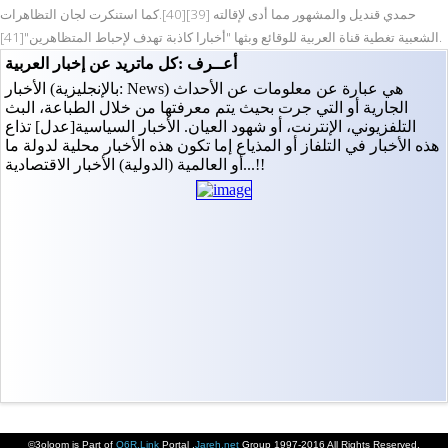
حمدي قنديل والمشهور مما أدى لإقالته [39][40].كما استنكرت لجان التظاهرات
الشعبية تغطية قناة العربية للوقائع وبثها "أخبارا كاذبة تهدف لإحباط المتظاهرين"[41].
©3oloom is Part of
Q6R.Link
Portal ,
Jareh.net
Group 1997-2016 All Rights Reserved.