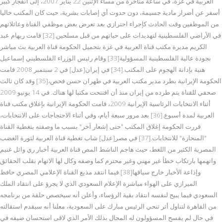
العربية في غزة، في ساعة متأخرة من مساء الإثنين 22 يناير 2007، إلى انفجار كبير
أسفر عن أضرار مادية جسيمة، دون حدوث أي إصابات بشرية، حيث كان المكتب خاليا
من الموظفين وقت الحادث كإجراء احترازي بعد تعرض بعض موظفي القناة وعائلاتهم
في الأراضي الفلسطينية لتهديدات على حياتهم من قبل مسلحين.[32] قامت ريهام عبد
الكريم مديرة مكتب قناة العربية في غزة بتحميل الحكومة قناة العربية بث مباشر
بجودة عالية الفلسطينية المسؤولية[33] وقام رئيس الوزراء الفلسطيني إسماعيل
هنية بإدانة الهجوم على المكتب.[34] في إيران[عدل] في 2 سبتمبر 2008 قامت
الحكومة الإيرانية بطرد مدير مكتب العربية في طهران حسن فحص،[35] وقد كان ثالث
صحفي للقناة يتم طرده من إيران منذ أن افتتحت مكتبا لها هناك. في 14 يونيو 2009
أثناء الانتخابات الرئاسية الإيرانية 2009، قامت الحكومة الإيرانية بإغلاق مكتب قناة
العربية لمدة أسبوع.[36] بعد مرور سبعة أيام، وفي أثناء الاحتجاجات على الانتخابات،
قررت الحكومة إغلاق المكتب "حتى إشعار آخر" بسبب ما وصفته بتغطية القناة
"المنحازة" للانتخابات.[37] في مصر[عدل] شاب تغطية قناة العربية لثورة الغضب
المصرية الكثير من اللغط، حيث هاجم الناشط المص قناة العربية أخبار ري وائل غنيم
واتهمها بارتكاب خطأ غير مهني وغير محترم كما وصفه وكال لها الاتهام بقلب الحقائق
وإذاعة الأخبار خارج سياقها[38].فيما انتقد مذيع القناة الإعلامي المصري حافظ
الميرازي على الهواء مباشرة الإعلام السعودي الذي لا يجرؤ على انتقاد الملك
السعودي فيما يبيح لنفسه انتقاد بقية الرؤساء، وأعلن أنه سيخصص حلقة من برنامجه
من القاهرة لتناول أثر تنحي الرئيس مبارك على السعودية، معلنا أنه سيقدم استقالته
في حال لم يفسح المسؤولون له المجال بذلك الأمر الذي لاقى استحسان ضيفه في