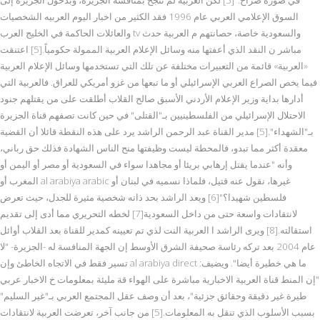
السوق الإعلامي العربي عام 1996 فقد الكثير من اخبار اليوم العربيه الشخصيات
والعائلات الحاكمة في الخليج العرب tv والسعودية خاصة، حصانتهم م العربية حدث
مباشر ن النقد الذي أعفتها منه وسائل الإعلام العربية الممولة حكومياً.[5] اعتنقت
«العربية» قائمة من التعبيرات مختلفة عن تلك التي تستخدمها وسائل الإعلام العربية
فيما يخص الصراع العربي الإسرائيلي أو ما تبعها من غزو أمريكي للعراق. فالعربية التي
أدارها بداية وزير الإعلام الأردني الأسبق صالح القلاب أطلقت على من يقتلهم جنود
الاحتلال الإسرائيلي من الفلسطينيين بـ"القتلى" في حين كانت تصفهم قناة الجزيرة
بـ"الشهداء".[5] مدير القناة عبد الرحمن الراشد يرد على هذه النقطة قائلا أن القضية
معقدة أكثر مما تبدو، فالمحطة ليست وظيفتها منح الناس الشهادة فذلك حق رباني،
وأنه "عندما يقتل إرهابي بريئا أو مجاهدا سواء في السعودية أو مصر أو اليمن أو
المغرب أو al arabiya arabic غيرها، نقول عنه قتيل، فلماذا نسميه في لبنان أو
فلسطين شهيدا؟"[6] ويعد الراشد بحد ذاته شخصية مثيرة للجدل، حيث تعرض
لانتقادات واسعة حتى من داخل السعودية[7] لخطه التحريري مما أدى إلى تقديم
استقالته.[8] ويرى الراشد ا العربية النت لذي تم تعيينه كمدير للقناة بعد القلاب أوائل
عام 2004 بعد تركه رئاسة صحيفة الشرق الأوسط إن الجهة المنافسة له -الجزيرة- "لا
تسير فقط في الاتجاه الخاطئ وإن al arabiya direct ما هي خطيرة أيضا". ويضيف:
"إن المنط قناة العربية الاخبارية مباشرة على الهواء قة مليئة بمعلومات خ الاخبار عربي
طيرة غير دقيقة وحقائق جزئية"، بعد أن وصف عقل المجتمع العربي بـ"غير السليم"
بسبب الأسلوب الذي تنقل به المعلومات.[5] من جانب آخر، تعرضت العربية لانتقادات