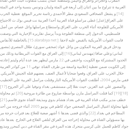
المغرب والجزائر والعراق واليمن وسلطنة عمان بنسب متفاوت البث الحي لقناة
العربية ة تتراوح ما بين اثنان إلى أربعة في المئة ولبنان وتونس بنسبة واحد في المئة
[14] و يشغل الصحافي السعودي مطر الأحمدي رئاسة تحرير الموقع. تغطية الحرب
على العراق[عدل] غطى مراسلو قناة العربية أحدا العربية نت فيس بوك ث الاجتياح
الأمريكي للفلوجة أثناء الحرب على العراق واستطاع مراسلها وائل عصام، من أصل
فلسطيني، الدخول إلى منطقة الفلوجة وبدأ يرسل تقاريره الإخبارية التي وصفت
بالخاطفة للأنفاس.[15 alarabiya net ] قامت القوات الأمريكية بالقبض عليه لاحقا.
ودخل فريق العربية المكون من وائل عواد (صحفي سوري)، طلال المصري (مصور
لبناني) وعلي صافا (مهندس لبناني)[16] إلى العراق مع القوات البريطانية وذلك من
الحدود المشتركة مع الكويت، واختفى في 22 مارس ليظهر بعد عدة أيام وليتم إعادته
إلى الكويت ضمن تغطية إعلامية واسعة من طرف القناة. توفي 11 من كوادر العربية
خلال الحرب على العراق، وقعوا ضحايا لأعمال العنف، بعضهم قتله الجيش الأمريكي.
ففي مارس 2004، أطلقت القوات الأمريكية النار وقتلت مراسل العربية علي الخطيب
والمصور علي عبد العزيز، حيث نقلا إلى مستشفى بغداد وتوفيا على أثر الجروح.[17]
[18][19] كما قتلت المراسل مازن بواسطة صاروخ من طائرة مروحية.[20] ثم محاولة
خطف مدير مكتب قناة العربية في بغداد هشام بدوي ومذيعة القناة نجوى قاسم،[21]
تلتها محاولة اغتيال المراسل الصحفي جواد كاظم في يونيو 2005 أثناء خروجه من أحد
المطاعم في بغداد [22] والذي قضى بعدها 6 أشهر صعبة للعلاج بعد فترات حرجة مر
بها مسؤولي القناة في محاولة إخراجه من العراق لتلقي العلاج في الخارج. بعدها عاد
جواد كاظم للعمل على كرسي متحرك هذه المرة في مقر القناة في دبي كمحرر ومذيع