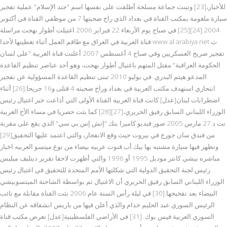
للأخبار،[23] وتبنت جماعة مسلحة أطلقت على نفسها اسم "جند الإسلام" عملية تفجير
سيارة ملغومة بمكتب القناة في بغداد الذي راح ضحيتها 7 من موظفي القناة في أكتوبر
2004.[24][25] في صباح يوم الأربعاء 22 فبراير 2006 اغتيلت أطوار بهجت مراسلة
قناة العربية في العراق مع طاقم العمل أثناء تغطيتها لأحدا www al arabiya net ث
تفجير ضريح العسكريين وفي صباح 4 أغسطس 2007 أعلنت قناة العربية "على لسان
الحكومة العراقية" مقتل المتهم باغتيال أطوار بهجت، وهو أحد عناصر تنظيم القاعدة
المدعو هيثم البدري. في يوليو 2010 تبنى تنظيم القاعدة المسؤولية عن تفجير
انتحاري استهدف مكتب العربية في بغداد وراح ضحيته 4 قتلى و16 جريحا.[26] أثناء
اضطرابات لبنان[عدل] كانت قناة العربية القناة الأولى التي أذاعت خبر اغتيال رئيس
الوزراء اللبناني السابق رفيق الحريري،[27][28] كما بثت حصريا في مساء الأح العربية
نت د 27 مارس 2005 صور فيديو كاميرا بنك "إتش إس بي سي" الذي يقع على مقربة
من فندق سان جورج في بيروت حيث وقع الانفجار، والتي اعتمد عليها التحقيق[29]
وتظهر فيها سيارة مشتبه بها بيك أب قنوت عربيه بيضاء من نوع ميتسو العربيه اخبار
مباشره بيشي كانتر موديل 1995 أو 1996 والتي أظهرت لاحقا تقرير ديتليف ميليس
رئيس لجنة التحقيق الدولية التي شكلتها الأمم المتحدة للتحقيق في اغتيال رئيس
الوزراء اللبناني السابق رفيق الحريري أن الاغتيال تم بواسطة الشاحنة الميتسوبيشي
البيضاء بعد تفخيخها.[30] في ليلة رأس السنة عام 2006 بثت القناة مقابلة مع نائب
الرئيس السوري عبد الحليم خدام والذي أعلن فيها من باريس انشقاقه عن النظام
السوري العربية فيس بوك .[31] في الأراضي الفلسطينية[عدل] تعرض مكتب قناة