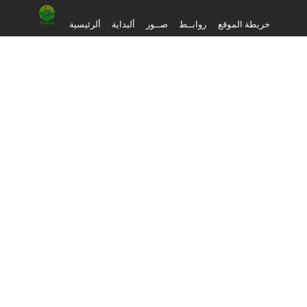
خريطة الموقع
روابــط
صــور
ألبداية
ألرئيسية