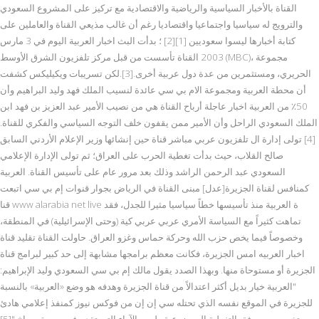
القناة بالأخبار السياسية والرياضية والاقتصادية مع تركيز على المشروع السعودي
والترويج له سياسيا واجتماعيا واقتصاديا رغم أن غالب مذيعي القناة والعاملين على
كتابة أخبارها ليسوا سعوديين [1][2] ؛ بدأت البث اخبار العربية اليوم في 3 مارس
2003 القناة تأسست من قبل مركز تلفزيون الشرق الأوسط (MBC)، مجموعة
الحريري، ومستثمرين من عدة دول عربية أخرى.[3].لكن تسريبات ويكيليكس كشفت
أن محطة العربية ومجموعة الام بي سي عائدة لنسيب الملك فهد وليد البراهيم وأن
50٪ من العربية اخبار عاجلة أرباح القناة هي من نصيب الأمير عبد العزيز بن فهد ابن
الملك السعودي الراحل وأن الأمير ممن يقفون خلف التوجه السياسي والفكري للقناة.
[4] تولى إدارة ال تلفزيون عربي مباشر قناة حين إنشائها وزير الإعلام الأردني السابق
صالح القلاب، حيث بدأت تغطية الحرب على العراق؛ ثم تولى الإدارة الإعلامي
السعودي عبد الرحمن الراشد وذلك بعد مرور عام على تأسيس القناة. العربية
كمنافس لقناة الجزيرة[عدل] مبنى القناة في الرياض بجوار قنوات إم بي سي اتبعت
قنا www alarabia net live ة العربية منذ تأسيسها خطاً سياسيا مثيرا للجدل، فقد
تماهت كثيراً مع السياسة الأمري عربي عربي كية (وحتى الإسرائيلية) في المنطقة،
وخصوصاً فيما يخص حزب الله وحركة حماس وغزو العراق. حاولت القناة تقليد قناة
اخبار العربيه امس الجزيرة، فكانت معظم برامجها مشابهة إلى حد كبير لبرامج قناة
الجزيرة أو مستوحاة منها. وبهذا الصدد يقول مالك إم بي سي السعودي وليد الإبراهيم:
"العربية خيار بديل أكثر اعتدالاً من قناة الجزيرة وهدفه هو وضع «العربية» بالنسبة
للجزيرة في الموقع نفسه الذي تحتله سي إن إن من فوكس نيوز كمنفذ إعلامي هادئ
ومتخصص معروفة بالتغطية الموضوعية وليس الآراء التي تقدم في صورة صراخ."[5]