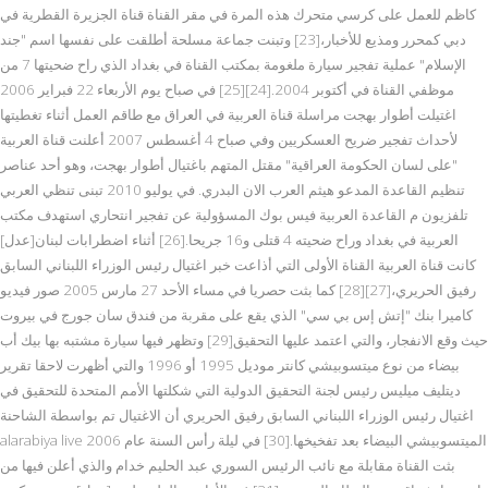
كاظم للعمل على كرسي متحرك هذه المرة في مقر القناة قناة الجزيرة القطرية في
دبي كمحرر ومذيع للأخبار،[23] وتبنت جماعة مسلحة أطلقت على نفسها اسم "جند
الإسلام" عملية تفجير سيارة ملغومة بمكتب القناة في بغداد الذي راح ضحيتها 7 من
موظفي القناة في أكتوبر 2004.[24][25] في صباح يوم الأربعاء 22 فبراير 2006
اغتيلت أطوار بهجت مراسلة قناة العربية في العراق مع طاقم العمل أثناء تغطيتها
لأحداث تفجير ضريح العسكريين وفي صباح 4 أغسطس 2007 أعلنت قناة العربية
"على لسان الحكومة العراقية" مقتل المتهم باغتيال أطوار بهجت، وهو أحد عناصر
تنظيم القاعدة المدعو هيثم العرب الان البدري. في يوليو 2010 تبنى تنظي العربي
تلفزيون م القاعدة العربية فيس بوك المسؤولية عن تفجير انتحاري استهدف مكتب
العربية في بغداد وراح ضحيته 4 قتلى و16 جريحا.[26] أثناء اضطرابات لبنان[عدل]
كانت قناة العربية القناة الأولى التي أذاعت خبر اغتيال رئيس الوزراء اللبناني السابق
رفيق الحريري،[27][28] كما بثت حصريا في مساء الأحد 27 مارس 2005 صور فيديو
كاميرا بنك "إتش إس بي سي" الذي يقع على مقربة من فندق سان جورج في بيروت
حيث وقع الانفجار، والتي اعتمد عليها التحقيق[29] وتظهر فيها سيارة مشتبه بها بيك أب
بيضاء من نوع ميتسوبيشي كانتر موديل 1995 أو 1996 والتي أظهرت لاحقا تقرير
ديتليف ميليس رئيس لجنة التحقيق الدولية التي شكلتها الأمم المتحدة للتحقيق في
اغتيال رئيس الوزراء اللبناني السابق رفيق الحريري أن الاغتيال تم بواسطة الشاحنة
alarabiya live الميتسوبيشي البيضاء بعد تفخيخها.[30] في ليلة رأس السنة عام 2006
بثت القناة مقابلة مع نائب الرئيس السوري عبد الحليم خدام والذي أعلن فيها من