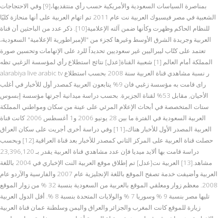
بمناصرة السياسات السعودية والأمريكية حسب رأي منتقديها،[9] وفي الاحتجاجات
الشعبية في مصر فيسبوك العربية نت عام 2011 تم اتهام العربية على أنها منحازة كليًا
للنظام الحاكم وظهرت وكأنها ضمن آلته الإعلامية[10]. ذكر عدد من الباحثين أن قناة
العربية وجريدة الشرق الأوسط وغيرها كجزء من "الإمبراطورية الإعلامية" السعودية،
تعتمد على كتّاب ليبراليين غير سعوديين تحديداً للرد على الإتهامات وتحسين صورة
المملكة أمام العالم [1] شعبية القناة[عدل] نتائج استطلاع رأي لمؤسسة الزغبي تظه
alarabiya live arabic tv ر نسبة مشاهدي قناة العربية سنة 2008 بحسب استطلاع
راى قامت به مؤسسة زغبي فان 9% يتابعون العربية كمصدر أول للأخبار في أغلب
الأحيان, مقابل 53% لقناة الجزيرة. بحسب دراسة ميدانية أجرتها مؤسسة إبسوس
ستات المتخصصة في أبحاث الإعلام المرئي على عينة من سكان ومواطني المملكة
العربية السعودية في الفترة ما بين 28 يونيو 2006 و1 أغسطس 2006 كانت قناة
العربية المصدر الأول للأخبار هناك،[11] وفي دراسة أخرى أجريت على سكان العراق
حصلت قناة العربية على المركز الثاني كمصدر للأخبار بعد قناة العراقية.[12] وبحسب
دراسة قامت بها ألايد ميديا فإن عدد مشاهدي قناة العربية يقدر بـ 23,396,120
مشاهد.[13] العربية نت[عدل] تم إطلاق موقع العربية النت الإخباري في 2004 باللغة
العربية وأضيفت خدمة تصفح الموقع باللغة الإنجليزية عام 2007 والفارسية والآردو عام
2008. معظم زوار ومعلقي الموقع بالعربية من السعودية بنسبة 32 % من زوار الموقع
تليها مصر بنسبة 9 % وسوريا 7 % والولايات المتحدة بنسبة 8 %. أقل الدول العربية
زيارة للموقع كانت المغرب والجزائر والعراق واليمن وسلطنة عمان قناة العربية