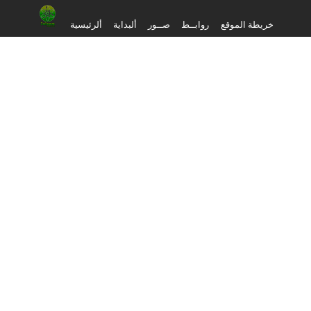
خريطة الموقع
روابــط
صــور
ألبداية
ألرئيسية