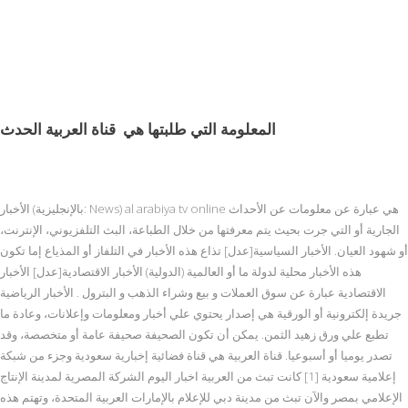
المعلومة التي طلبتها هي
قناة العربية الحدث
الأخبار (بالإنجليزية: News) al arabiya tv online هي عبارة عن معلومات عن الأحداث
الجارية أو التي جرت بحيث يتم معرفتها من خلال الطباعة، البث التلفزيوني، الإنترنت،
أو شهود العيان. الأخبار السياسية[عدل] تذاع هذه الأخبار في التلفاز أو المذياع إما تكون
هذه الأخبار محلية لدولة ما أو العالمية (الدولية) الأخبار الاقتصادية[عدل] الأخبار
الاقتصادية عبارة عن سوق العملات و بيع وشراء الذهب و البترول . الأخبار الرياضية
جريدة إلكترونية أو الورقية هي إصدار يحتوي علي أخبار ومعلومات وإعلانات، وعادة ما
تطبع علي ورق زهيد الثمن. يمكن أن تكون الصحيفة صحيفة عامة أو متخصصة، وقد
تصدر يوميا أو أسبوعيا. قناة العربية هي قناة فضائية إخبارية سعودية وجزء من شبكة
إعلامية سعودية [1] كانت تبث من العربية اخبار اليوم الشركة المصرية لمدينة الإنتاج
الإعلامي بمصر والآن تبث من مدينة دبي للإعلام بالإمارات العربية المتحدة، وتهتم هذه