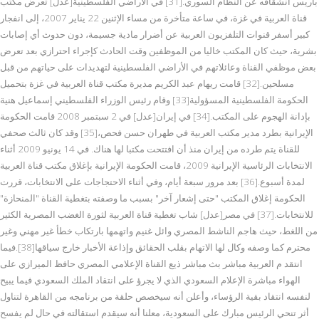
باريس انشقاقه عن النظام السوري.[31] في الأراضي الفلسطينية[عدل] تعرض مكتب
قناة العربية في غزة، في ساعة متأخرة من مساء الإثنين 22 يناير 2007، إلى انفجار
كبير أسفر قنوات التلفزيون العربية عن أضرار مادية جسيمة، دون حدوث أي إصابات
بشرية، حيث كان المكتب خاليا من الموظفين وقت الحادث كإجراء احترازي بعد تعرض
بعض موظفي القناة وعائلاتهم في الأراضي الفلسطينية لتهديدات على حياتهم من قبل
مسلحين.[32] قامت ريهام عبد الكريم مديرة مكتب قناة العربية في غزة بتحميل
الحكومة الفلسطينية المسؤولية[33] وقام رئيس الوزراء الفلسطيني إسماعيل هنية
بإدانة الهجوم على المكتب.[34] في إيران[عدل] في 2 سبتمبر 2008 قامت الحكومة
الإيرانية بطرد مدير مكتب العربية في طهران حسن فحص،[35] وقد كان ثالث صحفي
للقناة يتم طرده من إيران منذ أن افتتحت مكتبا لها هناك. في 14 يونيو 2009 أثناء
الانتخابات الرئاسية الإيرانية 2009، قامت الحكومة الإيرانية بإغلاق مكتب قناة العربية
لمدة أسبوع.[36] بعد مرور سبعة أيام، وفي أثناء الاحتجاجات على الانتخابات، قررت
الحكومة إغلاق المكتب "حتى إشعار آخر" بسبب ما وصفته بتغطية القناة "المنحازة"
للانتخابات.[37] في مصر[عدل] شاب تغطية قناة العربية لثورة الغضب المصرية الكثير
من اللغط، حيث هاجم الناشط المصري وائل غنيم واتهمها بارتكاب خطأ غير مهني وغير
محترم كما وصفه وكال لها الاتهام بقلب الحقائق وإذاعة الأخبار خارج سياقها[38].فيما
انتقد م العربية مباشر بث مباشر ذيع القناة الإعلامي المصري حافظ الميرازي على
الهواء مباشرة الإعلام السعودي الذي لا يجرؤ على انتقاد الملك السعودي فيما يبيح
لنفسه انتقاد بقية الرؤساء، وأعلن أنه سيخصص حلقة من برنامجه من القاهرة لتناول
أثر تنحي الرئيس مبارك على السعودية، معلنا أنه سيقدم استقالته في حال لم يفسح