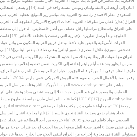
الاخبارية بث مباشر قن قنوات بث عربية اة العربية أخبار بنسب متفاوتة تتراوح ما بين
اثنان إلى أربعة في المئة ولبنان وتونس بنسبة واحد في المئة [14] و يشغل الصحافي
السعودي مطر الأحمدي رئاسة تح العربية بث مباشر رير الموقع. تغطية الحرب على
العراق[عدل] غطى مراسلو قناة العربية أحداث الاجتياح الأمريكي للفلوجة أثناء الحرب
على العراق واستطاع مراسلها وائل عصام، من أصل فلسطيني، الدخول إلى منطقة
الفلوجة وبدأ يرسل تقاريره الإخبارية التي وصفت بالخاطفة للأنفاس.[15] قامت
القوات الأمريكية بالقبض عليه لاحقا. ودخل فريق العربية المكون من وائل عواد
(صحفي سوري)، طلال المصري (مصور لبناني) وعلي صافا (مهندس لبناني)[16] إلى
العراق مع القوات البريطانية وذلك من الحدود المشتركة مع الكويت، واختفى في 22
مارس ليظهر بعد عدة أيام وليتم إعادته إلى الكويت ضمن تغطية إعلامية واسعة من
طرف القناة. توفي 11 من كو قناة الجزيرة اخبار ادر العربية خلال الحرب على العراق،
وقعوا ضحايا لأعمال العنف، بعضهم قتله الجيش الأمريكي. ففي مارس 2004، أطلقت
القوات الأمريكية النار وقتلت مراسل العربية www alarabiya net مباشر علي
الخطيب والمصور علي عبد العزيز، حيث نقلا إلى مستشفى بغداد وتوفيا على أثر
الجروح.[17][18][19] كما قتلت المراسل مازن بواسطة صاروخ من ط arabiya live
ائرة م al arabiya direct روحية.[20] ثم محاولة خطف مدير مكتب قناة العربية في
بغداد هشام بدوي ومذيعة القناة نجوى قاسم،[21] تلتها محاولة اغتيال المراسل
الصحفي جواد كاظم في يونيو 2005 أثناء خروجه من أحد المطاعم في بغداد [22]
والذي قضى بعدها 6 أشهر صعبة للعل موقع العربية الحدث اج بعد فترات حرجة مر بها
مسؤولي القناة في محاولة إخراجه من العراق لتلقي العلاج في الخارج. بعدها عاد جواد