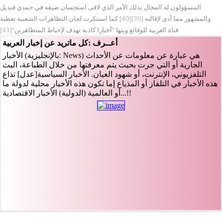
المسؤولون له المجال بذلك الأمر الذي لاقى استحسان ضيفه في حمدي قنديل
والمشهور مما أدى لإقالته [39][40].كما استنكرت لجان التظاهرات الشعبية تغطية
قناة العربية للوقائع وبثها "أخبارا كاذبة تهدف لإحباط المتظاهرين"[41].