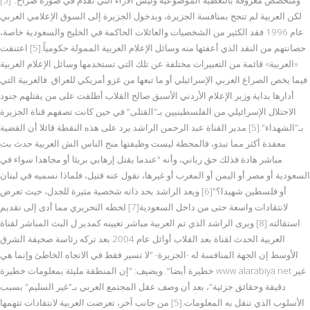
لكن العربية لم تنجح بمنافسة الجزيرة، وبدخول الجزيرة إلى السوق الإعلامي العربي
عام 1996 فقد الكثير من الشخصيات والعائلات الحاكمة في الخليج والسعودية خاصة،
حصانتهم من النقد الذي أعفتها منه وسائل الإعلام العربية الممولة حكومياً.[5] اعتنقت
«العربية» قائمة من التعبيرات مختلفة عن تلك التي تستخدمها وسائل الإعلام العربية
فيما يخص الصراع العربي الإسرائيلي أو ما تبعها من غزو أمريكي للعراق. فالعربية التي
أدارها بداية وزير الإعلام الأردني الأسبق صالح القلاب أطلقت على من يقتلهم جنود
الاحتلال الإسرائيلي من الفلسطينيين بـ"القتلى" في حين كانت تصفهم قناة الجزيرة
بـ"الشهداء".[5] مدير القناة عبد الرحمن الراشد يرد على هذه النقطة قائلا أن القضية
معقدة أكثر مما تبدو، فالمحطة ليست وظيفتها منح الناس الش العربية حدث بث
مباشر هادة فذلك حق رباني، وأنه "عندما يقتل إرهابي بريئا أو مجاهدا سواء في
السعودية أو مصر أو اليمن أو المغرب أو غيرها، نقول عنه قتيل، فلماذا نسميه في لبنان
أو فلسطين شهيدا؟"[6] ويعد الراشد بحد ذاته شخصية مثيرة للجدل، حيث تعرض
لانتقادات واسعة حتى من داخل السعودية[7] لخطه التحريري مما أدى إلى تقديم
استقالته.[8] ويرى الراشد الذي تم العربية مباشر تعيينه كمدير ل البث المباشر لقناة
العربية الحدث لقناة بعد القلاب أوائل عام 2004 بعد تركه رئاسة صحيفة الشرق
الأوسط إن الجهة المنافسة له -الجزيرة- "لا تسير فقط في الاتجاه الخاطئ وإنما هي
خطيرة أيضا". ويضيف: "إن المنطقة مليئة بمعلومات خطيرة www alarabiya net غير
دقيقة وحقائق جزئية"، بعد أن وصف عقل المجتمع العربي بـ"غير السليم" بسبب
الأسلوب الذي تنقل به المعلومات.[5] من جانب آخر، تعرضت العربية لانتقادات تتهمها