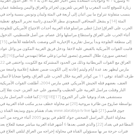
% وسوريا 7 % والولايات المتحدة بنس اخبار العربيه الان بة 8 %. أقل الدول العربية
زيارة للموقع كانت المغرب وا العربي تلفزيون لجزائر والعراق واليمن وسلطنة عمان
بنسب متفاوتة تتراوح ما بين اثنان إلى أربعة في المئة ولبنان وتونس بنسبة واحد في
المئة [14] و يشغل الصحافي السعودي مطر الأحمدي رئاسة تحرير الموقع. تغطية
الحرب على العراق[عدل] غطى مراسلو قناة العربية أحداث الاجتياح الأمريكي للفلوجة
أثناء الحرب على العراق واستطاع مراسلها وائل عصام، من أصل فلسطيني، الدخول
إلى منطقة الفلوجة وبدأ يرسل تقاريره الإخبارية التي وصفت بالخاطفة للأنفاس.[15]
قامت القوات الأمريكية بالقبض عليه لاحقا. ودخل فريق العربية المكون من وائل عواد
(صحفي سوري)، طلال المصري (مصور لبناني) وعلي صافا (مهندس لبناني)[16] إلى
العراق مع القوات البريطانية وذلك من الحدود المشتركة مع الكويت، واختفى في 22
مارس ليظهر بعد عدة أيام وليتم إعادته إلى الكويت ضمن تغطية إعلامية واسعة من
طرف القناة. توفي 11 من كوادر العربية خلال الحرب على العراق، وقعوا ضحايا لأعمال
العنف، بعضهم قتله الجيش الأمريكي. ففي مارس 2004، أطلقت القوات الأمريكية
النار وقتلت مراسل العربية علي الخطيب والمصور علي عبد العزيز، حيث نقلا إلى
مستشفى بغداد وتوفيا على أثر الجروح.[17][18][19] كما قتلت المراسل مازن
بواسطة صاروخ من طائرة مروحية.[20] ثم محاولة خطف مدير مكتب قناة العربية في
بغداد هشام بدوي ومذيعة القناة ن www alarabiya tv live جوى قاسم،[21] تلتها
محاولة اغتيال المراسل الصحفي جواد كاظم في يونيو 2005 أثناء خروجه من أحد
المطاعم في بغداد [22] والذي قضى بعدها 6 أشهر قناة العربية مباشر صعبة للعلاج بعد
فترات حرجة مر بها مسؤولي القناة في محاولة إخراجه من العراق لتلقي العلاج في