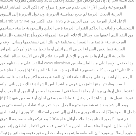
الموضوعية وليس الآراء التي تقدم في صورة صراخ."[5] لكن البث المباشر لقناة
العربية الحدث العربية لم تنجح بمنافسة الجزيرة، وبدخول الجزيرة إلى السوق
al3arabiya tv live الإعل اخبار العربية نت امي العربي عام 1996 فقد الكثير من
الشخصيات والعائلات الحاكم القنوات العربية ة في الخليج والسعودية خاصة، حصانتهم
من النقد الذي أعفتها منه وسائل الإعلام العربية الممولة حكومياً.[5] اعتنقت «ال قناة
العرب عربية» قائمة من التعبيرات مختلفة عن تلك التي تستخدمها وسائل الإعلام
العربية فيما يخص الصراع العربي الإسرائيلي أو ما تبعها من غزو أمريكي للعراق.
فالعربية التي أدارها بداية وزير الإ خبار العربية علام الأردني الأسبق صالح القلاب
أطلقت على من يقتلهم جن www alarabiya ود الاحتلال الإسرائيلي من الفلسطينيين
بـ"القتلى" في حين كانت تصفهم قناة الجزيرة بـ عرابيا "الشهداء".[5] مدير القناة عبد
الرحمن الراشد يرد على هذه النقطة قائلا أن القضية معقدة أكثر مما تبدو، فالمحطة
ليست وظيفتها منح ا تلفزيون عربي مباشر لناس الشهادة فذلك حق رباني، وأنه
"عندما يقتل إرهابي بريئا أو مجاهدا سواء في السعودية أو مصر أو اليمن أو المغرب أو
غيرها، نقول عنه ق شاهد العرب تيل، فلماذا نسميه في لبنان أو فلسطين شهيدا؟"[6]
ويعد الراشد بحد ذاته شخصية مثيرة للجدل، حيث تعرض لانتقادات واسعة حتى من
داخل السعودية[7] لخطه التحريري مما أدى إلى تقديم استقالته.[8] ويرى الراشد الذي
تم تعيينه كمدير للقناة بعد القلاب أوائل عام 2004 بعد تركه رئاسة صحيفة الشرق
الأوسط إن الجهة المنافسة له -الجزيرة- "لا تسير فقط في الاتجاه الخاطئ وإنما هي
خطيرة أيضا". ويضيف: "إن المنطقة مليئة بمعلومات خطيرة غير دقيقة وحقائق جزئية"،