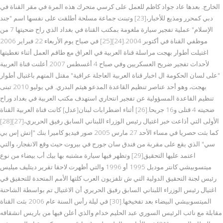
الخارج. بعدها عاد جواد كاظم للعمل على كرسي متحرك هذه المرة في مقر القناة في
دبي كمحرر ومذيع للأخبار،[23] وتبنت جماعة مسلحة أطلقت على نفسها اسم "جند
الإسلام" عملية تفجير سيارة ملغومة بمكتب القناة في بغداد الذي راح ضحيتها 7 من
موظفي القناة في أكتوبر 2004.[24][25] في صباح يوم الأربعاء 22 فبراير 2006
اغتيلت أطوار بهجت مراسلة قناة العربية في العراق مع طاقم العمل أثناء تغطيتها
لأحداث تفجير ضريح العسكريين وفي صباح 4 أغسطس 2007 أعلنت قناة العربية
"على لسان الحكومة ال اخبار قناة العربية العاجلة عراقية" مقتل المتهم باغتيال أطوار
بهجت، وهو أحد عناصر تنظيم القاعدة المدعو هيثم البدري. في يوليو 2010 تبنى
تنظيم القاعدة المسؤولية عن تفجير انتحاري استهدف مكتب العربية في بغداد وراح
ضحيته 4 قتلى و16 جريحا.[26] أثناء اضطرابات لبنان[عدل] كانت قناة العربية القناة
الأولى التي أذاعت خبر اغتيال رئيس الوزراء اللبناني السابق رفيق الحريري،[27][28]
كما بثت حصريا في مساء الأحد 27 مارس 2005 صور فيديو كاميرا بنك "إتش إس بي
سي" الذي يقع على مقربة من فندق سان جورج في بيروت حيث وقع الانفجار، والتي
اعتمد عليها التحقيق[29] وتظهر فيها سيارة مشتبه بها بيك أب بيضاء من نوع
ميتسوبيشي كانتر موديل 1995 أو 1996 والتي أظهرت لاحقا تقرير ديتليف ميليس
رئيس لجنة التحقيق الدولية التي ش تلفزيون العرب كلتها الأمم المتحدة للتحقيق في
اغتيال رئيس الوزراء اللبناني السابق رفيق الحريري أن الاغتيال تم بواسطة الشاحنة
الميتسوبيشي البيضاء بعد تفخيخها.[30] في ليلة رأس السنة عام 2006 بثت القناة
مقابلة مع نائب الرئيس السوري عبد الحليم خدام والذي أعلن فيها من باريس انشقاقه