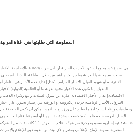
المعلومة التي طلبتها هي
قناةالعربية
الأخبار (بالإنجليزية: News) هي عبارة عن معلومات عن الأحداث الجارية أو التي جرت
بحيث يتم معرفتها العربية مباشر بث مباشر من خلال الطباعة، البث التلفزيوني،
الإنترنت، أو شهود العيان. الأخبار السياسية[عدل] تذاع هذه الأخبار في التلفاز أو
المذياع إما تكون هذه الأخبار محلية لدولة ما أو العالمية (الدولية) الأخبار
الاقتصادية[عدل] الأخبار الاقتصادية عبارة عن سوق العملات و بيع وشراء الذهب و
البترول . الأخبار الرياضية جريدة إلكترونية أو الورقية هي إصدار يحتوي علي أخبار
ومعلومات وإعلانات، وعادة ما تطبع علي ورق زهيد الثمن. يمكن أن تكون الصحيفة ص
الاخبار العربیه حيفة عامة أو متخصصة، وقد تصدر يوميا أو أسبوعيا. قناة العربية هي
قناة فضائية إخبارية سعودية وجزء من شبكة إعلامية سعودية [1] كانت تبث من الشركة
المصرية لمدينة الإنتاج الإعلامي بمصر والآن تبث من مدينة دبي للإعلام بالإمارات