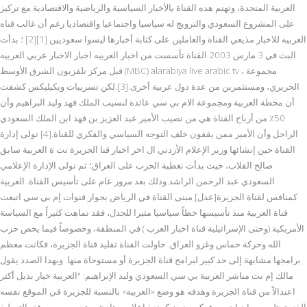
العربية المتحدة، وتهتم هذه القناة بالأخبار السياسية والرياضية والاقتصادية مع تركيز
على المشروع السعودي والترويج له سياسيا واجتماعيا واقتصاديا رغم أن غالب قناه
العربيه للاخبار مذيعي القناة والعاملين على كتابة أخبارها ليسوا سعوديين [1][2] ؛ بدأت
البث في 3 مارس 2003 القناة تأسست من اخبار العربيه اخبار الاخبار عربي العربيه
قبل مركز تلفزيون الشرق الأوسط (MBC) alarabiya live arabic tv ، مجموعة
الحريري، ومستثمرين من عدة دول عربية أخرى.[3].لكن تسريبات ويكيليكس كشفت
أن محطة العربية ومجموعة الام بي سي عائدة لنسيب الملك فهد وليد البراهيم وأن
50٪ من أرباح القناة هي من نصيب الأمير عبد العزيز بن فهد ابن الملك السعودي
الراحل وأن الأمير ممن يقفون خلف التوجه السياسي والفكري للقناة.[4] تولى إدارة
القناة حين إنشائها وزير الإعلام الأردني ال اخر اخبار قنا الجزيرة نت ة العربية سابق
صالح القلاب، حيث بدأت تغطية الحرب على العراق؛ ثم تولى الإدارة الإعلامي
السعودي عبد الرحمن الراشد وذلك بعد مرور عام على تأسيس القناة. العربية
كمنافس لقناة الجزيرة[عدل] مبنى القناة في الرياض بجوار قنوات إم بي سي اتبعت
قناة العربية منذ تأسيسها خطاً سياسيا مثيرا للجدل، فقد تماهت كثيراً مع السياسة
الأمريكية (وحتى الإسرائيلية قناة اخبار العرب ) في المنطقة، وخصوصاً فيما يخص حزب
الله وحركة حماس وغزو العراق. حاولت القناة تقليد قناة الجزيرة، فكانت معظم
برامجها مشابهة إلى حد كبير لبرامج قناة الجزيرة أو مستوحاة منها. وبهذا الصدد يقول
مالك إم بث مباشر العربية بي سي السعودي وليد الإبراهيم: "العربية خيار بديل أكثر
اعتدالاً من قناة الجزيرة وهدفه هو وضع «العربية» بالنسبة للجزيرة في الموقع نفسه
الذي تحتله سي إن إن من فوكس نيوز كمنفذ إعلامي هادئ ومتخصص معروفة بالتغطية