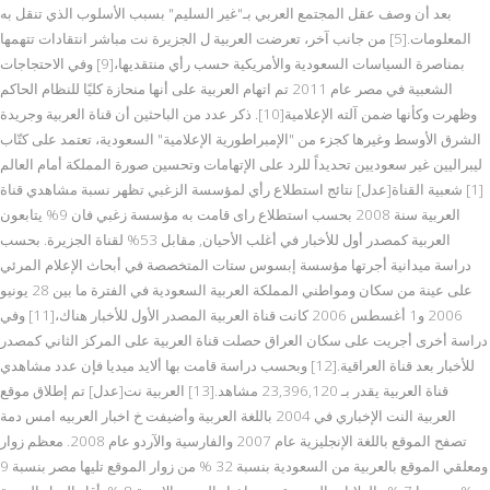
بعد أن وصف عقل المجتمع العربي بـ"غير السليم" بسبب الأسلوب الذي تنقل به
المعلومات.[5] من جانب آخر، تعرضت العربية ل الجزيرة نت مباشر انتقادات تتهمها
بمناصرة السياسات السعودية والأمريكية حسب رأي منتقديها،[9] وفي الاحتجاجات
الشعبية في مصر عام 2011 تم اتهام العربية على أنها منحازة كليًا للنظام الحاكم
وظهرت وكأنها ضمن آلته الإعلامية[10]. ذكر عدد من الباحثين أن قناة العربية وجريدة
الشرق الأوسط وغيرها كجزء من "الإمبراطورية الإعلامية" السعودية، تعتمد على كتّاب
ليبراليين غير سعوديين تحديداً للرد على الإتهامات وتحسين صورة المملكة أمام العالم
[1] شعبية القناة[عدل] نتائج استطلاع رأي لمؤسسة الزغبي تظهر نسبة مشاهدي قناة
العربية سنة 2008 بحسب استطلاع راى قامت به مؤسسة زغبي فان 9% يتابعون
العربية كمصدر أول للأخبار في أغلب الأحيان, مقابل 53% لقناة الجزيرة. بحسب
دراسة ميدانية أجرتها مؤسسة إبسوس ستات المتخصصة في أبحاث الإعلام المرئي
على عينة من سكان ومواطني المملكة العربية السعودية في الفترة ما بين 28 يونيو
2006 و1 أغسطس 2006 كانت قناة العربية المصدر الأول للأخبار هناك،[11] وفي
دراسة أخرى أجريت على سكان العراق حصلت قناة العربية على المركز الثاني كمصدر
للأخبار بعد قناة العراقية.[12] وبحسب دراسة قامت بها ألايد ميديا فإن عدد مشاهدي
قناة العربية يقدر بـ 23,396,120 مشاهد.[13] العربية نت[عدل] تم إطلاق موقع
العربية النت الإخباري في 2004 باللغة العربية وأضيفت خ اخبار العربيه امس دمة
تصفح الموقع باللغة الإنجليزية عام 2007 والفارسية والآردو عام 2008. معظم زوار
ومعلقي الموقع بالعربية من السعودية بنسبة 32 % من زوار الموقع تليها مصر بنسبة 9