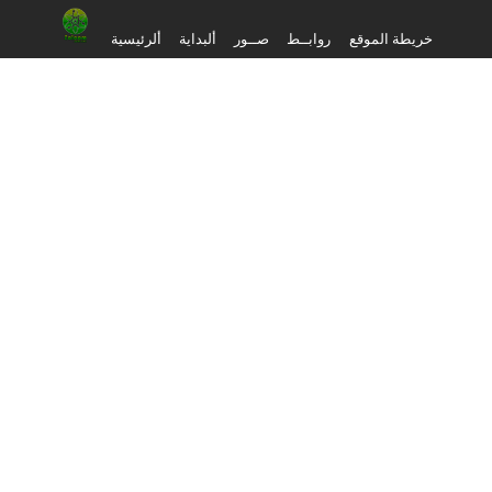
خريطة الموقع
روابــط
صــور
ألبداية
ألرئيسية