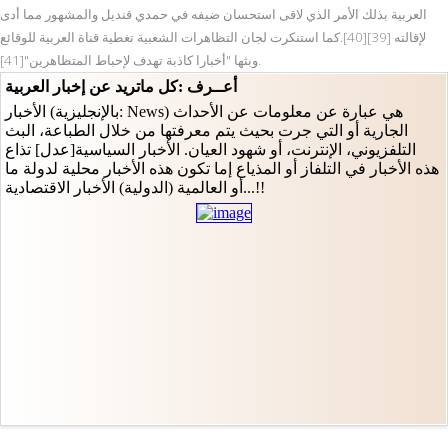
العربية بذلك الأمر الذي لاقى استحسان ضيفه في حمدي قنديل والمشهور مما أدى
لإقالته [39][40].كما استنكرت لجان التظاهرات الشعبية تغطية قناة العربية للوقائع
وبثها "أخبارا كاذبة تهدف لإحباط المتظاهرين"[41].