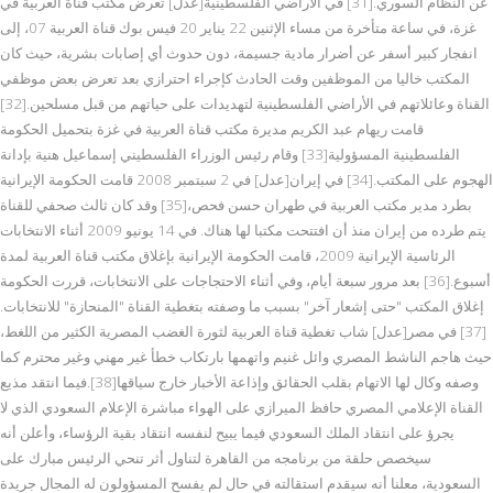
عن النظام السوري.[31] في الأراضي الفلسطينية[عدل] تعرض مكتب قناة العربية في
غزة، في ساعة متأخرة من مساء الإثنين 22 يناير 20 فيس بوك قناة العربية 07، إلى
انفجار كبير أسفر عن أضرار مادية جسيمة، دون حدوث أي إصابات بشرية، حيث كان
المكتب خاليا من الموظفين وقت الحادث كإجراء احترازي بعد تعرض بعض موظفي
القناة وعائلاتهم في الأراضي الفلسطينية لتهديدات على حياتهم من قبل مسلحين.[32]
قامت ريهام عبد الكريم مديرة مكتب قناة العربية في غزة بتحميل الحكومة
الفلسطينية المسؤولية[33] وقام رئيس الوزراء الفلسطيني إسماعيل هنية بإدانة
الهجوم على المكتب.[34] في إيران[عدل] في 2 سبتمبر 2008 قامت الحكومة الإيرانية
بطرد مدير مكتب العربية في طهران حسن فحص،[35] وقد كان ثالث صحفي للقناة
يتم طرده من إيران منذ أن افتتحت مكتبا لها هناك. في 14 يونيو 2009 أثناء الانتخابات
الرئاسية الإيرانية 2009، قامت الحكومة الإيرانية بإغلاق مكتب قناة العربية لمدة
أسبوع.[36] بعد مرور سبعة أيام، وفي أثناء الاحتجاجات على الانتخابات، قررت الحكومة
إغلاق المكتب "حتى إشعار آخر" بسبب ما وصفته بتغطية القناة "المنحازة" للانتخابات.
[37] في مصر[عدل] شاب تغطية قناة العربية لثورة الغضب المصرية الكثير من اللغط،
حيث هاجم الناشط المصري وائل غنيم واتهمها بارتكاب خطأ غير مهني وغير محترم كما
وصفه وكال لها الاتهام بقلب الحقائق وإذاعة الأخبار خارج سياقها[38].فيما انتقد مذيع
القناة الإعلامي المصري حافظ الميرازي على الهواء مباشرة الإعلام السعودي الذي لا
يجرؤ على انتقاد الملك السعودي فيما يبيح لنفسه انتقاد بقية الرؤساء، وأعلن أنه
سيخصص حلقة من برنامجه من القاهرة لتناول أثر تنحي الرئيس مبارك على
السعودية، معلنا أنه سيقدم استقالته في حال لم يفسح المسؤولون له المجال جريدة