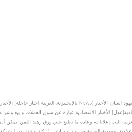
الأخبار (بالإنجليزية: العربية اخبار عاجلة News) هي عبارة عن معلومات عن الأحداث الجارية أو التي جرت بحيث يتم معرفتها من خلال الطباعة، البث التلفزيوني، الإنترنت، أو شهود العيان. الأخبار
قتصادية[عدل] الأخبار الاقتصادية عبارة عن سوق العملات و بيع وشراء
لعربية النت إعلانات، وعادة ما تطبع علي ورق زهيد الثمن. يمكن أن
تكون الصحيفة صحيفة عامة أو متخصصة، وقد تصدر يوميا أو أسبوعيا. قناة العربية هي قناة فضائية إخبارية سعودية وجزء من شبكة إعلامية سعودية العربية حدث بث مباشر [1] كانت تبث من الشركة