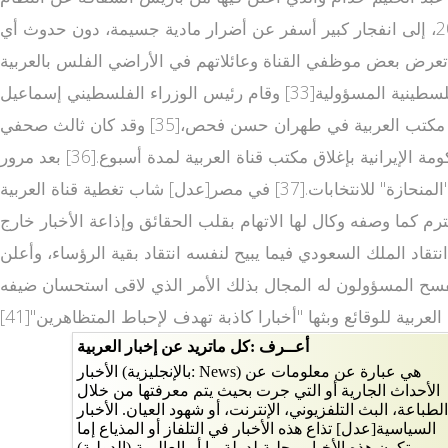
السوري.[31] في الأراضي الفلسطينية[عدل] تعرض مكتب قناة العربية في غزة، في ساعة متأخرة من مساء الإثنين 22 يناير 2007، إلى انفجار كبير أسفر عن أضرار مادية جسيمة، دون حدوث أي
 تعرض بعض موظفي القناة وعائلاتهم في الأراضي الفلس بالعربية
طينية لتهديدات على حياتهم من قبل مسلحين.[32] قامت ريهام عبد الكريم مديرة مكتب قناة العربية في غزة بتحميل الحكومة الفلسطينية المسؤولية[33] وقام رئيس الوزراء الفلسطيني إسماعيل
هنية بإدانة الهجوم على المكتب.[34] في إيران[عدل] في 2 سبتمبر 2008 قامت الحكومة ال محطات عربية إيرانية بطرد مدير مكتب العربية في طهران حسن فحص،[35] وقد كان ثالث صحفي
للقناة يتم طرده من إيران منذ أن افتتحت مكتبا لها هناك. في 14 يونيو 2009 أثناء الانتخابات الرئاسية الإيرانية 2009، قامت الحكومة الإيرانية بإغلاق مكتب قناة العربية لمدة أسبوع.[36] بعد مرور
سبعة أيام، وفي أثناء الاحتجاجات على الانتخابات، قررت الحكومة إغلاق المكتب "حتى إشعار آخر" بسبب ما وصفته بتغطية القناة "المنحازة" للانتخابات.[37] في مصر[عدل] شاب تغطية قناة العربية
 كما وصفه وكال لها الاتهام بقلب الحقائق وإذاعة الأخبار خارج
ى انتقاد الملك السعودي فيما يبيح لنفسه انتقاد بقية الرؤساء، وأعلن
فسح المسؤولون له المجال بذلك الأمر الذي لاقى استحسان ضيفه