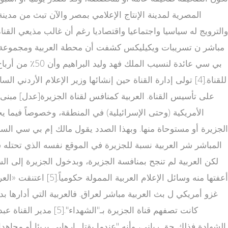
المصرية لمدينة الإنتاج الإعلامي بمصر والآن تبث من مدينة 
بي سي عائدة ل
للقناة.[4] تولى إدارة القناة حين إنشائها وزير الإعلام ال
على تأسيس القناة. العربية كمنافس لقناة الجزيرة[عدل] مبنى 
الأمريكية (وحتى الإسرائيلية) في المنطقة، وخصوصاً فيما 
الجزيرة أو مستوحاة منها. وبهذا الصدد يقول مالك إم بي سي السعودي 
أعفتها منه وسائل ال
غزو أمريكي ل بث العربية مباشر لعراق. فالعربية التي أدارها ب
كانت تصفهم قناة الجز
الشهادة فذلك حق رباني، وأنه "عندما يقتل إرهابي بريئا أو مجاهد