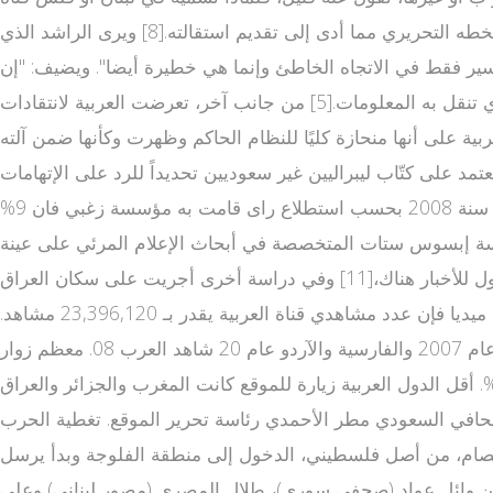
الجزيرة طين شهيدا؟"[6] ويعد الراشد بحد ذاته شخصية مثيرة للجدل، حيث تعرض لانتقادات واسعة حتى من داخل السعودية[7] لخطه التحريري مما أدى إلى تقديم استقالته.[8] ويرى الراشد الذي
افسة له -الجزيرة- "لا تسير فقط في الاتجاه الخاطئ وإنما هي خطيرة أيضا". ويضيف: "إن
المنطقة مليئة بمعلومات خطيرة غير دقيقة وحقائق جزئية"، بعد أن وصف عقل المجتمع العربي بـ"غير السليم" بسبب الأسلوب الذي تنقل به المعلومات.[5] من جانب آخر، تعرضت العربية لانتقادات
ودية والأمريكية حسب رأي منتقديها،[9] وفي الاحتجاجات الشعبية في مصر عام 2011 تم اتهام العربية على أنها منحازة كليًا للنظام الحاكم وظهرت وكأنها ضمن آلته
، تعتمد على كتّاب ليبراليين غير سعوديين تحديداً للرد على الإتهامات
وتحسين صورة المملكة أمام العالم [1] شعبية القناة[عدل] نتائج استطلاع رأي لمؤسسة الزغبي تظهر نسبة مشاهدي قناة العربية سنة 2008 بحسب استطلاع راى قامت به مؤسسة زغبي فان 9%
عرببه نت اسة ميدانية أجرتها مؤسسة إبسوس ستات المتخصصة في أبحاث الإعلام المرئي على عينة
من سكان ومواطني المملكة العربية السعودية في الفترة ما بين 28 يونيو 2006 و1 أغسطس 2006 كانت قناة العربية المصدر الأول للأخبار هناك،[11] وفي دراسة أخرى أجريت على سكان العراق
حصلت قناة العربية على المركز الثاني كمصدر للأخبار بعد قناة العراقية.[12] وبحسب دراسة قامت بها أل اخر اخبار الجزيرة نت ايد ميديا فإن عدد مشاهدي قناة العربية يقدر بـ 23,396,120 مشاهد.
[13] العربية نت[عدل] تم إطلاق موقع العربية النت الإخباري في 2004 باللغة العربية وأضيفت خدمة تصفح الموقع باللغة الإنجليزية عام 2007 والفارسية والآردو عام 20 شاهد العرب 08. معظم زوار
قي الموقع بالعربية من السعودية بنسبة 32 % من زوار الموقع تليها مصر بنسبة 9 % وسوريا 7 % والولايات المتحدة بنسبة 8 %. أقل الدول العربية زيارة للموقع كانت المغرب والجزائر والعراق
 تتراوح ما بين اثنان إلى أربعة في المئة ولبنان وتونس بنسبة واحد في المئة [14] و يشغل الصحافي السعودي مطر الأحمدي رئاسة تحرير الموقع. تغطية الحرب
 عصام، من أصل فلسطيني، الدخول إلى منطقة الفلوجة وبدأ يرسل
دخل فريق العربية المكون من وائل عواد (صحفي سوري)، طلال المصري (مصور لبناني) وعلي