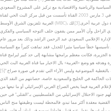
ار السياسية والرياضية والاقتصادية مع تركيز على المشروع السعودي
والترويج له سياسيا واجتماعيا واقتصاديا رغم أن غالب مذيعي القناة والعاملين على كتابة أخبارها ليسوا سعوديين [1][2] ؛ بدأت البث في 3 مارس 2003 القناة تأسست من قبل مركز البث الحي لقناة
العربية تلفزيون الشرق الأوسط (MBC)، مجموعة الحريري، ومستثمرين من عدة دول عربية أخرى.[3].لك www alarabiya net مباشر ن تسريبات ويكيليكس كشفت أن محطة العربية ومجموعة الام
 بن فهد ابن الملك السعودي الراحل وأن الأمير ممن يقفون خلف التوجه السياسي والفكري
لى الإدارة الإعلامي السعودي عبد الرحمن الراشد وذلك بعد مرور عام
تأسيسها خطاً سياسيا مثيرا للجدل، فقد تماهت كثيراً مع السياسة
 الجزيرة، فكانت معظم برامجها مشابهة إلى حد كبير لبرامج قناة
ة وهدفه هو وضع «العربية» بال الاخبار مبا قناة العربية البث الحي
المباشر شر العربية نسبة للجزيرة في الموقع نفسه الذي تحتله سي إن إن من فوكس نيوز كمنفذ إعلامي هادئ ومتخصص معروفة بالتغطية الموضوعية وليس الآراء التي تقدم في صورة صراخ."[5]
ق الإعلامي العربي عام 1996 فقد الكثير من الشخصيات والعائلات الحاكمة في الخليج والسعودية خاصة، حصانتهم من النقد الذي
التي تستخدمها وسائل الإعلام العربية فيما يخص الصراع العربي الإسرائيلي أو ما تبعها من
لهم جنود الاحتلال الإسرائيلي من الفلسطينيين بـ"القتلى" في حين
ذه النقطة قائلا أن القضية معقدة أكثر مما تبدو، فالمحطة ليست وظيفتها منح الناس
 ب أو غيرها، نقول عنه قتيل، فلماذا نسميه في لبنان أو فلس قناة