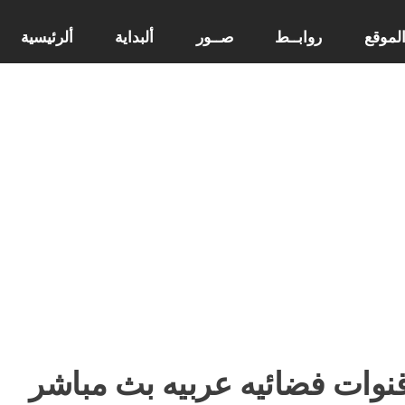
لموقع
روابــط
صــور
ألبداية
ألرئيسية
وات فضائيه عربيه بث مباشر