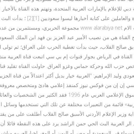
دبي للإعلام بالإمارات العربية المتحدة، وتهتم هذه القناة بالأخب
نسيب الملك فهد وليد البراهيم وأن 50٪ من أرباح القناة هي من نصيب الأمير عبد العزيز
أردني السابق صالح القلاب، حيث بدأت تغطية الحرب على العراق؛ ثم تو
القناة في الرياض بجوار قنوات إم بي سي اتبعت قناة العربية منذ 
يخص حزب الله وحركة حماس وغزو العراق. حاولت القناة تقليد قناة
وليد الإبراهيم: "العربية خيار بديل أكثر اعتدالاً من قناة الجزير
لكن العربية لم تنجح بمنافسة الجزيرة، وبدخول الجزيرة إلى السو
إعلام العربية الممولة حكومياً.[5] اعتنقت «العربية» قائمة من التعبيرات مختلفة عن تلك 
داية وزير الإعلام الأردني الأسبق صالح القلاب أطلقت على من يقت
يرة بـ"الشهداء".[5] مدير القناة عبد الر العربية البث الحي حمن الراشد يرد على ه
ا سواء في السعودية أو مصر أو اليمن أو المغر اخبارالعربيه مباشر