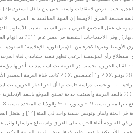
 للقناة بعد القلاب أوائل عام 2004 بعد تركه رئاسة صحيفة الشرق الأوسط إن الجهة المن
تتهمها بمناصرة السياسات السع
جريدة الشرق الأوسط وغيرها كجزء من "الإمبراطورية الإعلامية" السعودية
يتابعون العربية كمصدر أول للأخبار في أغلب الأحيان, مقابل 53% لقناة الجزيرة. بحسب در ال
ومعل
واليمن وسلطنة عمان بنسب متفاوتة
أمريكي للفلوجة أثناء الحرب على العراق واستطاع مراسلها وائل
خبارية التي وصفت بالخاطفة للأنفاس.[15] قامت القوات الأمريكية بالقبض عليه لاحقا. و