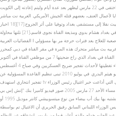
صافا (مهندس لبناني)[16] إلى العراق مع القوات البريطانية وذلك من الحدود المش قناة العربية بث مباشر تركة مع الكويت، واختفى في 22 مارس ليظهر بعد عدة أيام وليتم إعادته إلى الكويت
خلال الحرب على العراق، وقعوا ضحايا لأعمال العنف، بعضهم قتله الجيش الأمريكي. العربية نت مباشر
البث الحي ففي مارس 2004، أطلقت القوات الأمريكية النار وقتلت مراسل العربية علي الخطيب والمصور علي عبد العزيز، حيث نقلا إلى مستشفى بغداد وتوفيا على أثر الجروح.[17][18 اخبار
العربيه امس ][19] كما قتلت المراسل مازن بواسطة صاروخ من طائرة مروحية.[20] ثم محاولة خطف مدير مكتب قناة العربية في بغداد هشام بدوي ومذيعة القناة نجوى قاسم،[21] تلتها محاولة
لصحفي جواد كاظم في يونيو 2005 أثناء خروجه من أحد المطاعم في بغداد [22] والذي قضى بعدها 6 أشهر صعبة للعلاج بعد فترات حرجة مر بها مسؤولي ا الفضائيات العربية
 عربيه بث مباشر متحرك هذه المرة في مقر القناة في دبي كمحرر
ومذيع للأخبار،[23 قنوات عربية ] وتبنت جماعة مسلحة أطلقت على نفسها اسم "جند الإسلام" عملية تفجير سيارة ملغومة بمكتب القناة في بغداد الذي راح ضحيتها 7 من موظفي القناة في أكتوبر
2004.[24][25] في صباح يوم الأربعاء 22 فبراير 2006 اغتيلت أطوار بهجت مراسلة قناة العربية في العراق مع طاقم العمل أثناء تغطيتها لأحداث تفجير ضريح العسكريين وفي صباح 4 أغسطس
2007 أعلنت قناة العربية "على لسان الحكومة العراقية" مقتل المتهم باغتيال أطوار بهجت، وهو أحد عناصر تنظيم القاعدة المدعو هيثم البدري. في يوليو 2010 تبنى تنظيم القاعدة المسؤولية عن
تفجير انتحاري استهدف tv عربي مباشر مكتب العربية في بغداد وراح ضحيته 4 قتلى و16 جريحا.[26] أثناء اضطرابات لبنان[عدل] كانت قناة العربية القناة الأولى التي أذاعت خبر اغتيال رئيس الوزراء
اللبناني ا قنو البث المباشر لقناة العربية الحدث ات الاخبار العربية بث مباشر لسابق رفيق الحريري،[27][28] كما بثت حصريا في مساء الأحد 27 مارس 2005 صور فيديو كاميرا بنك "إتش إس بي
سي" الذي يقع على مقربة من فندق سان جورج في بيروت حيث وقع الانفجار، والتي اعتمد عليها التحقيق[29] وتظهر فيها سيارة مشتبه بها بيك أب بيضاء من نوع ميتسوبيشي كانتر موديل 1995 أو
ئيس الوزراء اللبناني السابق رفيق الحريري أن الاغتيال تم بواسطة
20 بثت القناة مقابلة مع نائب الرئيس السوري عبد الحليم خدام والذي أعلن فيها من باريس انشقاقه عن النظام