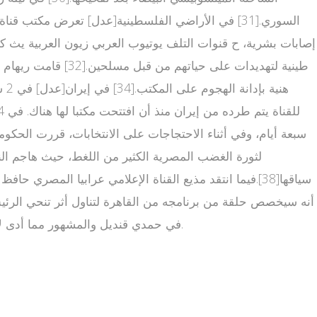
إصابات بشرية، ح قنوات التلف يوتيوب العربي زيون العربية يث 
لثورة الغضب المصرية الكثير من اللغط، حيث هاجم النا
سياقها[38].فيما انتقد مذيع القناة الإعلامي عرابيا المصر
أنه سيخصص حلقة من برنامجه من القاهرة لتناول أثر تنحي الرئي
في حمدي قنديل والمشهور مما أدى لإقالته [39][40].كما استنكرت لجان التظاهرات الشعبية تغطية قناة العربية للوقائع وبثها "أخبارا كاذبة تهدف لإحباط المتظاهرين"[41].