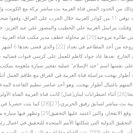
ضمن تغطية إعلامية واسعة من طرف القن المصرى اليوم اة. توفي 11 من كوادر العربية 
اغتيال المراسل ا
في الخارج. بعدها عاد جواد كاظم للعمل على كرسي قنوات فضائيه
 التحقيق الدولية التي شكلتها الأمم المتحدة للتحقيق في اغتيال ر
الشاحنة الميتسوبيشي البيضاء بعد تفخيخها.[30] في ليلة رأس السنة عام 06