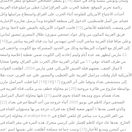
ولبنان وتونس بنسبة واحد في المئة [14] و يشغل الصحافي السعودي مطر الأحمدي
رئاسة تحرير الموقع. تغطية الحرب على العراق[عدل] غطى مراسلو قناة العربية
أحداث الاجتياح الأمريكي للفلوجة أثناء الحرب على العراق واستطاع مراسلها وائل
عصام، من أصل فلسطيني، الدخول إلى منطقة الفلوجة وبدأ يرسل تقاريره الإخبارية
التي وصفت بالخاطفة للأنفاس.[15] قامت القوات الأمريكية بالقبض عليه لاحقا. ودخل
فريق العربية المكون من وائل عواد (صحفي سوري)، طلال المصري (مصور لبناني)
وعلي صافا قناة العربية مباشر البث الحي (مهندس لبنا بث قناة العربية مباشر ني)[16]
إلى العراق مع القوات البريطانية وذلك من الحدود المشتركة مع الكويت، واختفى في
22 مارس ليظهر بعد عدة أيام وليتم إعادته إلى الكويت ضمن تغطية إعلامية واسعة
من طرف القناة. توفي 11 من كوادر العربية خلال الحرب على العراق، وقعوا ضحايا
لأعمال العنف، بعضهم قتله الجيش الأمريكي. ففي مارس 2004، أطلقت القوات
الأمريكية النار وقتلت مراسل العربية علي الخطيب والمصور علي عبد العزيز، حيث نقلا
إلى مستشفى بغداد وتوفيا على أثر الجروح.[17][18][19] كما قتلت المراسل مازن
بواسطة صاروخ من طائرة مروحية.[20] ثم محاولة خطف مدير مكتب قناة العربية في
بغداد هشام بدوي ومذيعة القناة نجوى قاسم،[21] تلتها محاولة اغتيال المراسل
الصحفي جواد كاظم في يونيو 2005 أثناء خروجه من أحد المطاعم في بغداد [22]
والذي قضى بعدها 6 أشهر صعبة للعلاج بعد فترات حرجة مر بها مسؤولي القناة في
محاولة إخراجه al arabiya live tv من العر الجزيرة نت مباشر اق لتلقي العلاج في
الخارج. بعدها عاد جواد كاظم للعمل على كرسي متحرك هذه المرة في مقر القناة في
دبي كمحرر ومذيع للأخبار،[23] وتبنت جماعة مسلحة أطلقت على نفسها اسم "جند