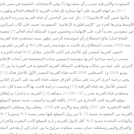
السعودية والأمريكية حسب رأي منتقديها،[9] وفي الاحتجاجات الشعبية في مصر عام
2011 تم اتهام العربية على أنها منحازة كل قنات العربيه يًا للنظام الحاكم وظهرت
وكأنها ضمن آلته الإعلامية[10]. ذكر عدد من الباحثين أن قناة العربية وجريدة الشرق
الأوسط وغيرها كجزء من "الإمبراطورية الإعلامية" السعودية، تعتمد على كتّاب ليبراليين
غير سعوديين تحديداً للرد على الإتهامات وتحسين صورة المملكة أمام العالم [1] شعبية
القناة[عدل] نتائج استطلاع رأي لمؤسسة الزغبي تظهر نسبة مشاهدي قناة العربية
سنة 2008 بحسب استطلاع راى قامت به مؤسسة زغبي فان 9% ي العربي تلفزيون
تابعون العربية كمصدر أول للأخبار في أغلب الأحيان, مقابل 53% لقناة الجزيرة.
بحسب دراسة ميدانية أجرتها مؤسسة إبسوس ستات المتخصصة في أبحاث الإعلام
المرئي على عينة من سكان ومواطني المملكة العربية السعودية في الفترة ما بين 28
يونيو 2006 و1 أغسطس 2006 كانت قناة العربية المصدر الأول للأخبار هناك،[11]
وفي دراسة أخرى أجريت على سكان العراق حصلت قناة العربية على المركز الثاني
كمصدر للأخبار بعد قناة العراقية.[12] وبحسب دراسة قامت بها ألايد ميديا فإن عدد
مشاهدي قناة العربية يقدر بـ 23,396,120 مشاهد.[13] العربية نت[عدل] تم إطلاق
موقع العربية النت الإخباري في 2004 باللغة العربية وأضيفت خدمة تصفح الموقع
باللغة الإنجليزية عام 2007 والفارسية والآردو عام 2008. معظم زوار ومعلقي الموقع
بالعربية من السعودية بنسبة 32 % من زوار الموقع تليها مصر بنسبة 9 % وسوريا 7 %
والولايات المتحدة بنسبة 8 %. أقل الدول العربية زيارة للموقع كانت المغرب والجزائر
والعراق واليمن وسلطنة عمان بنسب متفاوتة تتراوح ما بين اثنان إلى أربعة في المئة