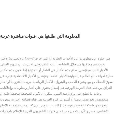
المعلومة التي طلبتها هي
قنوات مباشرة عربية
الأخبار (بالإنجليزية: News) هي عبارة عن معلومات عن الأحداث الجارية أو التي جرت
بحيث يتم معرفتها من خلال الطباعة، البث التلفزيوني، الإنترنت، أو شهود العيان.
الأخبار السياسية[عدل] تذاع هذه الأخبار في التلفاز أو المذياع إما تكون هذه الأخبار
محلية لدولة ما أو العالمية (الدولية) الأخبار الاقتصادية[عدل] الأخبار الاقتصادية عبارة عن
سوق العملات و بيع وشراء الذهب و البترول . الأخبار الرياضية جريدة إلكترونية أو اخبار
العراق من على قناة العربية الورقية هي إصدار يحتوي علي أخبار ومعلومات وإعلانات،
وعادة ما تطبع علي ورق زهيد الثمن. يمكن أن تكون الصحيفة صحيفة عامة أو
متخصصة، وقد تصدر يوميا أو أسبوعيا. قناة العربية هي قناة فضائية إخبارية سعودية
وجزء من شبكة إعلامية سعودية [1] كانت تبث من الشركة المصرية لمدينة الإنتاج
الإعلامي بمصر والآن تبث من مدينة دبي قنوات التلفزيون العربية للإعلام بالإمارات