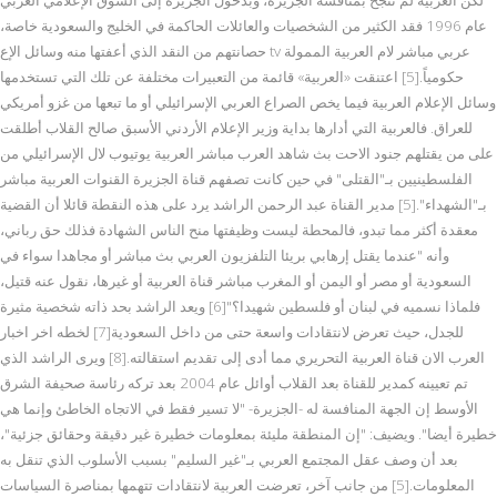
عام 1996 فقد الكثير من الشخصيات والعائلات الحاكمة في الخليج والسعودية خاصة،
حصانتهم من النقد الذي أعفتها منه وسائل الإع tv عربي مباشر لام العربية الممولة
حكومياً.[5] اعتنقت «العربية» قائمة من التعبيرات مختلفة عن تلك التي تستخدمها
وسائل الإعلام العربية فيما يخص الصراع العربي الإسرائيلي أو ما تبعها من غزو أمريكي
للعراق. فالعربية التي أدارها بداية وزير الإعلام الأردني الأسبق صالح القلاب أطلقت
على من يقتلهم جنود الاحت بث شاهد العرب مباشر العربية يوتيوب لال الإسرائيلي من
الفلسطينيين بـ"القتلى" في حين كانت تصفهم قناة الجزيرة القنوات العربية مباشر
بـ"الشهداء".[5] مدير القناة عبد الرحمن الراشد يرد على هذه النقطة قائلا أن القضية
معقدة أكثر مما تبدو، فالمحطة ليست وظيفتها منح الناس الشهادة فذلك حق رباني،
وأنه "عندما يقتل إرهابي بريئا التلفزيون العربي بث مباشر أو مجاهدا سواء في
السعودية أو مصر أو اليمن أو المغرب مباشر قناة العربية أو غيرها، نقول عنه قتيل،
فلماذا نسميه في لبنان أو فلسطين شهيدا؟"[6] ويعد الراشد بحد ذاته شخصية مثيرة
للجدل، حيث تعرض لانتقادات واسعة حتى من داخل السعودية[7] لخطه اخر اخبار
العرب الان قناة العربية التحريري مما أدى إلى تقديم استقالته.[8] ويرى الراشد الذي
تم تعيينه كمدير للقناة بعد القلاب أوائل عام 2004 بعد تركه رئاسة صحيفة الشرق
الأوسط إن الجهة المنافسة له -الجزيرة- "لا تسير فقط في الاتجاه الخاطئ وإنما هي
خطيرة أيضا". ويضيف: "إن المنطقة مليئة بمعلومات خطيرة غير دقيقة وحقائق جزئية"،
بعد أن وصف عقل المجتمع العربي بـ"غير السليم" بسبب الأسلوب الذي تنقل به
المعلومات.[5] من جانب آخر، تعرضت العربية لانتقادات تتهمها بمناصرة السياسات