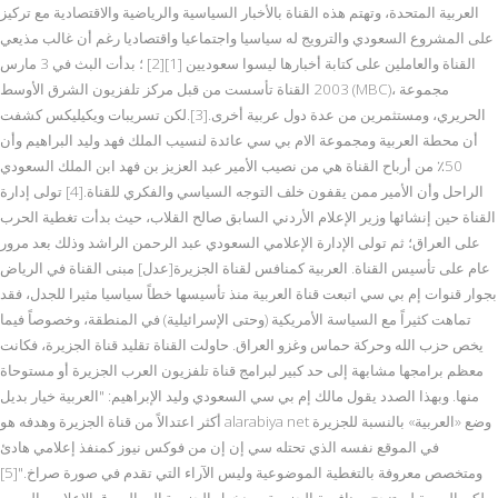
العربية المتحدة، وتهتم هذه القناة بالأخبار السياسية والرياضية والاقتصادية مع تركيز
على المشروع السعودي والترويج له سياسيا واجتماعيا واقتصاديا رغم أن غالب مذيعي
القناة والعاملين على كتابة أخبارها ليسوا سعوديين [1][2] ؛ بدأت البث في 3 مارس
2003 القناة تأسست من قبل مركز تلفزيون الشرق الأوسط (MBC)، مجموعة
الحريري، ومستثمرين من عدة دول عربية أخرى.[3].لكن تسريبات ويكيليكس كشفت
أن محطة العربية ومجموعة الام بي سي عائدة لنسيب الملك فهد وليد البراهيم وأن
50٪ من أرباح القناة هي من نصيب الأمير عبد العزيز بن فهد ابن الملك السعودي
الراحل وأن الأمير ممن يقفون خلف التوجه السياسي والفكري للقناة.[4] تولى إدارة
القناة حين إنشائها وزير الإعلام الأردني السابق صالح القلاب، حيث بدأت تغطية الحرب
على العراق؛ ثم تولى الإدارة الإعلامي السعودي عبد الرحمن الراشد وذلك بعد مرور
عام على تأسيس القناة. العربية كمنافس لقناة الجزيرة[عدل] مبنى القناة في الرياض
بجوار قنوات إم بي سي اتبعت قناة العربية منذ تأسيسها خطاً سياسيا مثيرا للجدل، فقد
تماهت كثيراً مع السياسة الأمريكية (وحتى الإسرائيلية) في المنطقة، وخصوصاً فيما
يخص حزب الله وحركة حماس وغزو العراق. حاولت القناة تقليد قناة الجزيرة، فكانت
معظم برامجها مشابهة إلى حد كبير لبرامج قناة تلفزيون العرب الجزيرة أو مستوحاة
منها. وبهذا الصدد يقول مالك إم بي سي السعودي وليد الإبراهيم: "العربية خيار بديل
أكثر اعتدالاً من قناة الجزيرة وهدفه هو alarabiya net وضع «العربية» بالنسبة للجزيرة
في الموقع نفسه الذي تحتله سي إن إن من فوكس نيوز كمنفذ إعلامي هادئ
ومتخصص معروفة بالتغطية الموضوعية وليس الآراء التي تقدم في صورة صراخ."[5]
لكن العربية لم تنجح بمنافسة الجزيرة، وبدخول الجزيرة إلى السوق الإعلامي العربي