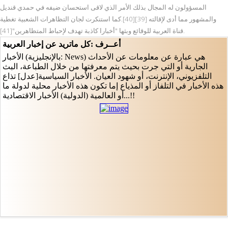
المسؤولون له المجال بذلك الأمر الذي لاقى استحسان ضيفه في حمدي قنديل
والمشهور مما أدى لإقالته [39][40].كما استنكرت لجان التظاهرات الشعبية تغطية
قناة العربية للوقائع وبثها "أخبارا كاذبة تهدف لإحباط المتظاهرين"[41].