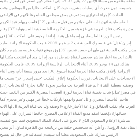
ساعة متأخرة من مساء الإثنين 22 يناير 2007، إلى انفجار كبير أسفر عن أضرار مادية
جسيمة، دون حدوث أي إصابات بشرية، حيث كان المكتب خاليا من الموظفين وقت
الحادث كإجراء احترازي بعد تعرض بعض موظفي القناة وعائلاتهم في الأراضي
الفلسطينية لتهديدات على حياتهم من قبل مسلحين.[32] قامت ريهام عبد الكريم
مديرة مكتب قناة العربية في غزة بتحميل الحكومة الفلسطينية المسؤولية[33] وقام
رئيس الوزراء الفلسطيني إسماعيل هنية بإدانة الهجوم على المكتب.[34] في
إيران[عدل] في فيسبوك العربية نت 2 سبتمبر 2008 قامت الحكومة الإيرانية بطرد
مدير مكتب العربية في طهران حسن فحص،[35] وق موقع قنوات عربيه مباشره د كان
ثالث العربية اخبار مباشر صحفي للقناة يتم طرده من إيران منذ أن افتتحت مكتبا لها
هناك. في 14 يونيو 2009 أثناء الانتخابات الرئاسية الإيرانية 2009، قامت الحكومة
الإيرانية بإغلاق مكتب قناة العربية لمدة أسبوع.[36] بعد مرور سبعة أيام، وفي أثناء
الاحتجاجات على الانتخابات، قررت الحكومة إغلاق المكتب "حتى إشعار آخر" بسبب ما
وصفته بتغطية القناة "الم قناة العربية بث مباشر بجودة عالية نحازة" للانتخابات.[37]
في مصر[عدل] شاب تغطية قناة العربية لثورة الغضب المصرية الكثير من اللغط، حيث
هاجم الناشط المصري وائل غنيم واتهمها بارتكاب خطأ غير مهني وغير محترم كما
وصفه وك بث قناة العربية ال لها الات tv العرب هام بقلب الحقائق وإذاعة الأخبار خارج
سياقها[38].فيما انتقد مذيع القناة الإعلامي المصري حافظ الميرازي على الهواء
مباشرة الإعلام السعودي الذي لا يجرؤ على انتقاد الملك السعودي فيما يبيح لنفسه
انتقاد بقية الرؤساء، وأعلن أنه سيخصص حلقة من برنامجه من القاهرة لتناول أثر تنحي
الرئيس مبارك على السعودية، معلنا أنه سيقدم استقالته في حال لم يفسح