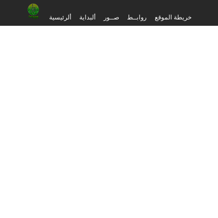
خريطة الموقع
روابــط
صــور
ألبداية
ألرئيسية