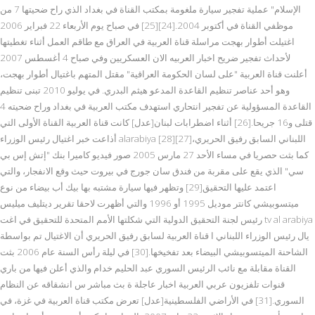
الإسلام" عملية تفجير سيارة ملغومة بمكتب القناة في بغداد الذي راح ضحيتها 7 من
موظفي القناة في أكتوبر 2004.[24][25] في صباح يوم الأربعاء 22 فبراير 2006
اغتيلت أطوار بهجت مراسلة قناة العربية في العراق مع طاقم العمل أثناء تغطيتها
لأحداث تفجير ضريح اخبار العربيه الان العسكريين وفي صباح 4 أغسطس 2007
أعلنت قناة العربية "على لسان الحكومة العراقية" مقتل المتهم باغتيال أطوار بهجت،
وهو أحد عناصر تنظيم القاعدة المدعو هيثم البدري. في يوليو 2010 تبنى تنظيم
القاعدة المسؤولية عن تفجير انتحاري استهدف مكتب العربية في بغداد وراح ضحيته 4
قتلى و16 جريحا.[26] أثناء اضطرابات لبنان[عدل] كانت قناة العربية القناة الأولى التي
أذاعت خبر اغتيال رئيس الوزراء alarabiya اللبناني السابق رفيق الحريري،[27][28]
كما بثت حصريا في مساء الأحد 27 مارس 2005 صور فيديو كاميرا بنك "إتش إس بي
سي" الذي يقع على مقربة من فندق سان جورج في بيروت حيث وقع الانفجار، والتي
اعتمد عليها التحقيق[29] وتظهر فيها سيارة مشتبه بها بيك أب بيضاء من نوع
ميتسوبيشي كانتر موديل 1995 أو 1996 والتي أظهرت لاحقا تقرير ديتليف ميليس
رئيس لجنة التحقيق الدولية التي شكلتها الأمم المتحدة للتحقيق في اغت tv al arabiya
يال رئيس الوزراء اللبناني ا قناة العربية لسابق رفيق الحريري أن الاغتيال تم بواسطة
الشاحنة الميتسوبيشي البيضاء بعد تفخيخها.[30] في ليلة رأس السنة عام 2006 بثت
القناة مقابلة مع نائب الرئيس السوري عبد الحليم خدام والذي أعلن فيها من باري
قنوات تلفزيون عربي العربية اخبار عاجلة ة بث مباشر س انشقاقه عن النظام
السوري.[31] في الأراضي الفلسطينية[عدل] تعرض مكتب قناة العربية في غزة، في