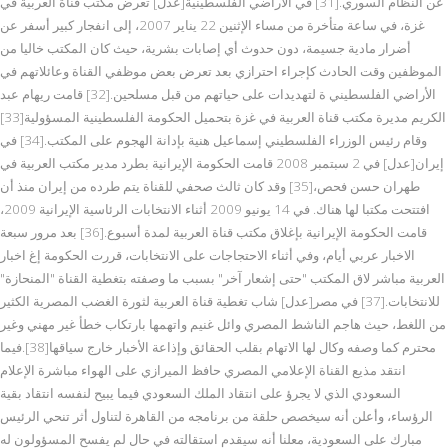
عن النظام السوري.[31] في الأراضي الفلسطينية[عدل] تعرض مكتب قناة العربية في
غزة، في ساعة متأخرة من مساء الإثنين 22 يناير 2007، إلى انفجار كبير أسفر عن
أضرار مادية جسيمة، دون حدوث أي إصابات بشرية، حيث كان المكتب خاليا من
الموظفين وقت الحادث كإجراء احترازي بعد تعرض بعض موظفي القناة وعائلاتهم في
الأراضي الفلسطيني ة لتهديدات على حياتهم من قبل مسلحين.[32] قامت ريهام عبد
الكريم مديرة مكتب قناة العربية في غزة بتحميل الحكومة الفلسطينية المسؤولية[33]
وقام رئيس الوزراء الفلسطيني إسماعيل هنية بإدانة الهجوم على المكتب.[34] في
إيران[عدل] في 2 سبتمبر 2008 قامت الحكومة الإيرانية بطرد مدير مكتب العربية في
طهران حسن فحص،[35] وقد كان ثالث صحفي للقناة يتم طرده من إيران منذ أن
افتتحت مكتبا لها هناك. في 14 يونيو 2009 أثناء الانتخابات الرئاسية الإيرانية 2009،
قامت الحكومة الإيرانية بإغلاق مكتب قناة العربية لمدة أسبوع.[36] بعد مرور سبعة
الاخبار عربي أيام، وفي أثناء الاحتجاجات على الانتخابات، قررت الحكومة إغ اخبار
العربية مباشر لاق المكتب "حتى إشعار آخر" بسبب ما وصفته بتغطية القناة "المنحازة"
للانتخابات.[37] في مصر[عدل] شاب تغطية قناة العربية لثورة الغضب المصرية الكثير
من اللغط، حيث هاجم الناشط المصري وائل غنيم واتهمها بارتكاب خطأ غير مهني وغير
محترم كما وصفه وكال لها الاتهام بقلب الحقائق وإذاعة الأخبار خارج سياقها[38].فيما
انتقد مذيع القناة الإعلامي المصري حافظ الميرازي على الهواء مباشرة الإعلام
السعودي الذي لا يجرؤ على انتقاد الملك السعودي فيما يبيح لنفسه انتقاد بقية
الرؤساء، وأعلن أنه سيخصص حلقة من برنامجه من القاهرة لتناول أثر تنحي الرئيس
مبارك على السعودية، معلنا أنه سيقدم استقالته في حال لم يفسح المسؤولون له