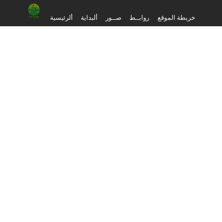
خريطة الموقع
روابــط
صــور
ألبداية
ألرئيسية