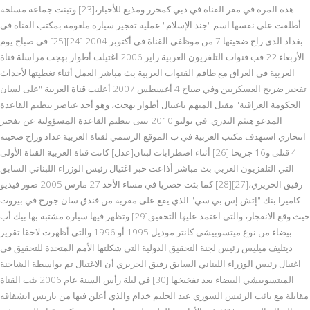
هذه المرة في مقر القناة في دبي كمحرر ومذيع للأخبار،[23] وتبنت جماعة مسلحة
أطلقت على نفسها اسم "جند الإسلام" عملية تفجير سيارة ملغومة بمكتب القناة في
بغداد الذي راح ضحيتها 7 من موظفي القناة في أكتوبر 2004.[24][25] في صباح يوم
الأربعاء 22 فب قنوات التلفزيون العربية راير 2006 اغتيلت أطوار بهجت مراسلة قناة
العربية في العراق مع طاقم القنوات العربية بث مباشر العمل أثناء تغطيتها لأحداث
تفجير ضريح العسكريين وفي صباح 4 أغسطس 2007 أعلنت قناة العربية "على لسان
الحكومة العراقية" مقتل المتهم باغتيال أطوار بهجت، وهو أحد عناصر تنظيم القاعدة
المدعو هيثم البدري. في يوليو 2010 تبنى تنظيم القاعدة المسؤولية عن تفجير
انتحاري استهدف مكتب العربية في ب الموقع الرسمي لقناة العربية غداد وراح ضحيته
4 قتلى و16 جريحا.[26] أثناء اضطرابات لبنان[عدل] كانت قناة العربية القناة الأولى
التي التلفزيون العربي بث مباشر أذاعت خبر اغتيال رئيس الوزراء اللبناني السابق
رفيق الحريري،[27][28] كما بثت حصريا في مساء الأحد 27 مارس 2005 صور فيديو
كاميرا بنك "إتش إس بي سي" الذي يقع على مقربة من فندق سان جورج في بيروت
حيث وقع الانفجار، والتي اعتمد عليها التحقيق[29] وتظهر فيها سيارة مشتبه بها بيك أب
بيضاء من نوع ميتسوبيشي كانتر موديل 1995 أو 1996 والتي أظهرت لاحقا تقرير
ديتليف ميليس رئيس لجنة التحقيق الدولية التي شكلتها الأمم المتحدة للتحقيق في
اغتيال رئيس الوزراء اللبناني السابق رفيق الحريري أن الاغتيال تم بواسطة الشاحنة
الميتسوبيشي البيضاء بعد تفخيخها.[30] في ليلة رأس السنة عام 2006 بثت القناة
مقابلة مع نائب الرئيس السوري عبد الحليم خدام والذي أعلن فيها من باريس انشقاقه