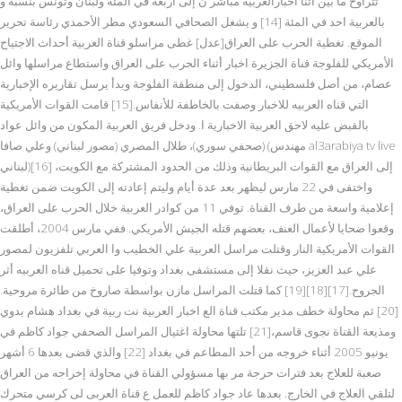
تتراوح ما بين اثنا اخبارالعربيه مباشر ن إلى أربعة في المئة ولبنان وتونس بنسبة و
بالعربية احد في المئة [14] و يشغل الصحافي السعودي مطر الأحمدي رئاسة تحرير
الموقع. تغطية الحرب على العراق[عدل] غطى مراسلو قناة العربية أحداث الاجتياح
الأمريكي للفلوجة قناة الجزيرة اخبار أثناء الحرب على العراق واستطاع مراسلها وائل
عصام، من أصل فلسطيني، الدخول إلى منطقة الفلوجة وبدأ يرسل تقاريره الإخبارية
التي قناه العربيه للاخبار وصفت بالخاطفة للأنفاس.[15] قامت القوات الأمريكية
بالقبض عليه لاحق العربية الاخبارية ا. ودخل فريق العربية المكون من وائل عواد
(صحفي سوري)، طلال المصري (مصور لبناني) وعلي صافا (مهندس al3arabiya tv live
لبناني)[16] إلى العراق مع القوات البريطانية وذلك من الحدود المشتركة مع الكويت،
واختفى في 22 مارس ليظهر بعد عدة أيام وليتم إعادته إلى الكويت ضمن تغطية
إعلامية واسعة من طرف القناة. توفي 11 من كوادر العربية خلال الحرب على العراق،
وقعوا ضحايا لأعمال العنف، بعضهم قتله الجيش الأمريكي. ففي مارس 2004، أطلقت
القوات الأمريكية النار وقتلت مراسل العربية علي الخطيب وا العربي تلفزيون لمصور
علي عبد العزيز، حيث نقلا إلى مستشفى بغداد وتوفيا على تحميل قناه العربيه أثر
الجروح.[17][18][19] كما قتلت المراسل مازن بواسطة صاروخ من طائرة مروحية.
[20] ثم محاولة خطف مدير مكتب قناة الع اخبار العربية نت ربية في بغداد هشام بدوي
ومذيعة القناة نجوى قاسم،[21] تلتها محاولة اغتيال المراسل الصحفي جواد كاظم في
يونيو 2005 أثناء خروجه من أحد المطاعم في بغداد [22] والذي قضى بعدها 6 أشهر
صعبة للعلاج بعد فترات حرجة مر بها مسؤولي القناة في محاولة إخراجه من العراق
لتلقي العلاج في الخارج. بعدها عاد جواد كاظم للعمل ع قناة العربى لى كرسي متحرك