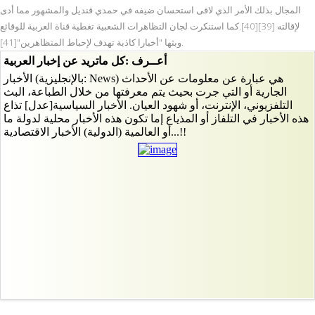
المجال بذلك الأمر الذي لاقى استحسان ضيفه في حمدي قنديل والمشهور مما أدى
لإقالته [39][40].كما استنكرت لجان التظاهرات الشعبية تغطية قناة العربية للوقائع
وبثها "أخبارا كاذبة تهدف لإحباط المتظاهرين"[41].