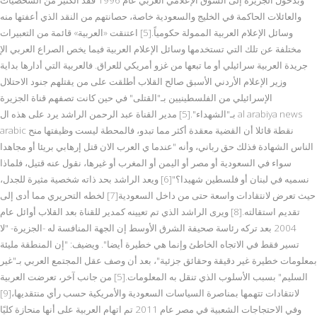
والعائلات الحاكمة في الخليج والسعودية خاصة، حصانتهم من النقد الذي أعفتها منه
وسائل الإعلام العربية الممولة حكومياً.[5] اعتنقت «العربية» قائمة من التعبيرات
مختلفة عن تلك التي تستخدمها وسائل الإعلام العربية فيما يخص الصراع العربي الإ
جريدة العربية سرائيلي أو ما تبعها من غزو أمريكي للعراق. فالعربية التي أدارها بداية
وزير الإعلام الأردني الأسبق صالح القلاب أطلقت على من يقتلهم جنود الاحتلال
الإسرائيلي من الفلسطينيين بـ"القتلى" في حين كانت تصفهم قناة الجزيرة
بـ"الشهداء".[5] مدير القناة عبد الرحمن الراشد يرد على هذه ال al arabiya news
arabic نقطة قائلا أن القضية معقدة أكثر مما تبدو، فالمحطة ليست وظيفتها منح
الناس الشهادة فذلك حق رباني، وأنه "عندما ي العرب الان قتل إرهابي بريئا أو مجاهدا
سواء في السعودية أو مصر أو اليمن أو المغرب أو غيرها، نقول عنه قتيل، فلماذا
نسميه في لبنان أو فلسطين شهيدا؟"[6] ويعد الراشد بحد ذاته شخصية مثيرة للجدل،
حيث تعرض لانتقادات واسعة حتى من داخل السعودية[7] لخطه التحريري مما أدى إلى
تقديم استقالته.[8] ويرى الراشد الذي تم تعيينه كمدير للقناة بعد القلاب أوائل عام
2004 بعد تركه رئاسة صحيفة الشرق الأوسط إن الجهة المنافسة له -الجزيرة- "لا
تسير فقط في الاتجاه الخاطئ وإنما هي خطيرة أيضا". ويضيف: "إن المنطقة مليئة
بمعلومات خطيرة غير دقيقة وحقائق جزئية"، بعد أن وصف عقل المجتمع العربي بـ"غير
السليم" بسبب الأسلوب الذي تنقل به المعلومات.[5] من جانب آخر، تعرضت العربية
لانتقادات تتهمها بمناصرة السياسات السعودية والأمريكية حسب رأي منتقديها،[9]
وفي الاحتجاجات الشعبية في مصر عام 2011 تم اتهام العربية على أنها منحازة كليًا