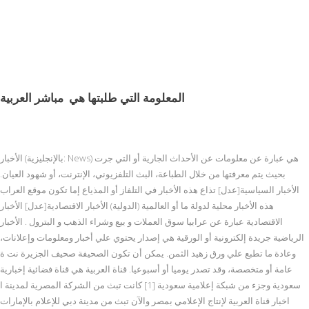
المعلومة التي طلبتها هي
مباشر العربية
الأخبار (بالإنجليزية: News) هي عبارة عن معلومات عن الأحداث الجارية أو التي جرت
بحيث يتم معرفتها من خلال الطباعة، البث التلفزيوني، الإنترنت، أو شهود العيان.
الأخبار السياسية[عدل] تذاع هذه الأخبار في التلفاز أو المذياع إما تكون موقع العراب
هذه الأخبار محلية لدولة ما أو العالمية (الدولية) الأخبار الاقتصادية[عدل] الأخبار
الاقتصادية عبارة عن عرابيا سوق العملات و بيع وشراء الذهب و البترول . الأخبار
الرياضية جريدة إلكترونية أو الورقية هي إصدار يحتوي علي أخبار ومعلومات وإعلانات،
وعادة ما تطبع علي ورق زهيد الثمن. يمكن أن تكون الصحيفة صحيف الجزيرة نت ة
عامة أو متخصصة، وقد تصدر يوميا أو أسبوعيا. قناة العربية هي قناة فضائية إخبارية
سعودية وجزء من شبكة إعلامية سعودية [1] كانت تبث من الشركة المصرية لمدينة ا
اخبار قناة العربية لإنتاج الإعلامي بمصر والآن تبث من مدينة دبي للإعلام بالإمارات