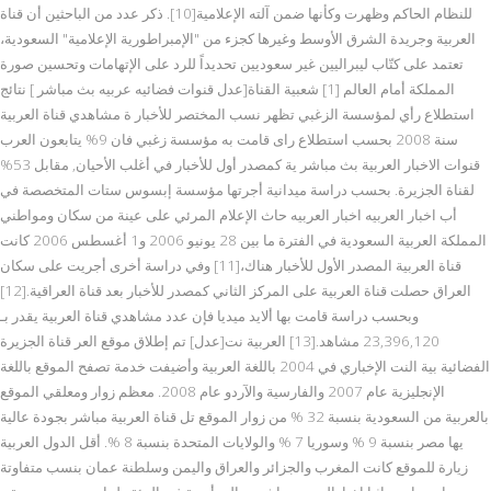
للنظام الحاكم وظهرت وكأنها ضمن آلته الإعلامية[10]. ذكر عدد من الباحثين أن قناة
العربية وجريدة الشرق الأوسط وغيرها كجزء من "الإمبراطورية الإعلامية" السعودية،
تعتمد على كتّاب ليبراليين غير سعوديين تحديداً للرد على الإتهامات وتحسين صورة
المملكة أمام العالم [1] شعبية القناة[عدل قنوات فضائيه عربيه بث مباشر ] نتائج
استطلاع رأي لمؤسسة الزغبي تظهر نسب المختصر للأخبار ة مشاهدي قناة العربية
سنة 2008 بحسب استطلاع راى قامت به مؤسسة زغبي فان 9% يتابعون العرب
قنوات الاخبار العربية بث مباشر ية كمصدر أول للأخبار في أغلب الأحيان, مقابل 53%
لقناة الجزيرة. بحسب دراسة ميدانية أجرتها مؤسسة إبسوس ستات المتخصصة في
أب اخبار العربيه اخبار العربيه حاث الإعلام المرئي على عينة من سكان ومواطني
المملكة العربية السعودية في الفترة ما بين 28 يونيو 2006 و1 أغسطس 2006 كانت
قناة العربية المصدر الأول للأخبار هناك،[11] وفي دراسة أخرى أجريت على سكان
العراق حصلت قناة العربية على المركز الثاني كمصدر للأخبار بعد قناة العراقية.[12]
وبحسب دراسة قامت بها ألايد ميديا فإن عدد مشاهدي قناة العربية يقدر بـ
23,396,120 مشاهد.[13] العربية نت[عدل] تم إطلاق موقع العر قناة الجزيرة
الفضائية بية النت الإخباري في 2004 باللغة العربية وأضيفت خدمة تصفح الموقع باللغة
الإنجليزية عام 2007 والفارسية والآردو عام 2008. معظم زوار ومعلقي الموقع
بالعربية من السعودية بنسبة 32 % من زوار الموقع تل قناة العربية مباشر بجودة عالية
يها مصر بنسبة 9 % وسوريا 7 % والولايات المتحدة بنسبة 8 %. أقل الدول العربية
زيارة للموقع كانت المغرب والجزائر والعراق واليمن وسلطنة عمان بنسب متفاوتة