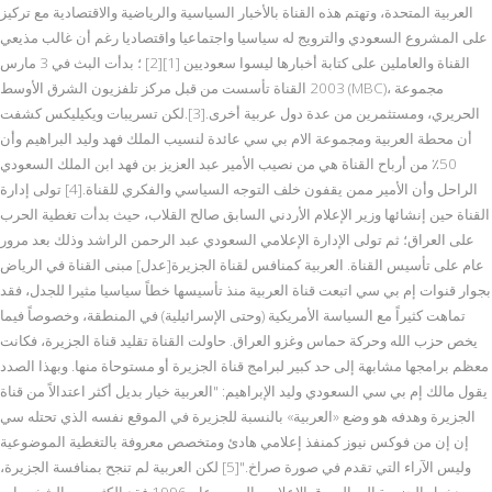
العربية المتحدة، وتهتم هذه القناة بالأخبار السياسية والرياضية والاقتصادية مع تركيز
على المشروع السعودي والترويج له سياسيا واجتماعيا واقتصاديا رغم أن غالب مذيعي
القناة والعاملين على كتابة أخبارها ليسوا سعوديين [1][2] ؛ بدأت البث في 3 مارس
2003 القناة تأسست من قبل مركز تلفزيون الشرق الأوسط (MBC)، مجموعة
الحريري، ومستثمرين من عدة دول عربية أخرى.[3].لكن تسريبات ويكيليكس كشفت
أن محطة العربية ومجموعة الام بي سي عائدة لنسيب الملك فهد وليد البراهيم وأن
50٪ من أرباح القناة هي من نصيب الأمير عبد العزيز بن فهد ابن الملك السعودي
الراحل وأن الأمير ممن يقفون خلف التوجه السياسي والفكري للقناة.[4] تولى إدارة
القناة حين إنشائها وزير الإعلام الأردني السابق صالح القلاب، حيث بدأت تغطية الحرب
على العراق؛ ثم تولى الإدارة الإعلامي السعودي عبد الرحمن الراشد وذلك بعد مرور
عام على تأسيس القناة. العربية كمنافس لقناة الجزيرة[عدل] مبنى القناة في الرياض
بجوار قنوات إم بي سي اتبعت قناة العربية منذ تأسيسها خطاً سياسيا مثيرا للجدل، فقد
تماهت كثيراً مع السياسة الأمريكية (وحتى الإسرائيلية) في المنطقة، وخصوصاً فيما
يخص حزب الله وحركة حماس وغزو العراق. حاولت القناة تقليد قناة الجزيرة، فكانت
معظم برامجها مشابهة إلى حد كبير لبرامج قناة الجزيرة أو مستوحاة منها. وبهذا الصدد
يقول مالك إم بي سي السعودي وليد الإبراهيم: "العربية خيار بديل أكثر اعتدالاً من قناة
الجزيرة وهدفه هو وضع «العربية» بالنسبة للجزيرة في الموقع نفسه الذي تحتله سي
إن إن من فوكس نيوز كمنفذ إعلامي هادئ ومتخصص معروفة بالتغطية الموضوعية
وليس الآراء التي تقدم في صورة صراخ."[5] لكن العربية لم تنجح بمنافسة الجزيرة،
وبدخول الجزيرة إلى السوق الإعلامي العربي عام 1996 فقد الكثير من الشخصيات