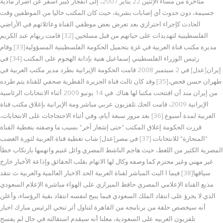
متأخرة من مساء الإثنين 22 يناير 2007، إلى انفجار كبير أسفر عن أضرار مادية
جسيمة، دون حدوث أي إصابات بشرية، حيث كان المكتب خاليا من الموظفين وقت
الحادث كإجراء احترازي بعد تعرض بعض موظفي القناة وعائلاتهم في الأراضي
الفلسطينية لتهديدات على حياتهم من قبل مسلحين.[32] قامت ريهام عبد الكريم
مديرة مكتب قناة العربية في غزة بتحميل الحكومة الفلسطينية المسؤولية[33] وقام
رئيس الوزراء الفلسطيني إسماعيل هنية بإدانة الهجوم على المكتب.[34] في
إيران[عدل] في 2 سبتمبر 2008 قامت الحكومة الإيرانية بطرد مدير مكتب العربية في
طهران حسن فحص،[35] وقد كان ثالث قناة الجزيرة القطرية صحفي للقناة يتم طرده
من إيران منذ أن افتتحت مكتبا لها هناك. في 14 يونيو 2009 أثناء الانتخابات الرئاسية
الإيرانية 2009، قامت الحك تلفزيون عربي مباشر ومة الإيرانية بإغلاق مكتب قناة
العربية لمدة أسبوع.[36] بعد مرور سبعة أيام، وفي أثناء الاحتجاجات على الانتخابات،
قررت الحكومة إغلاق المكتب "حتى إشعار آخر" بسبب ما وصفته بتغطية القناة
"المنحازة" للانتخابات.[37] في مصر[عدل] شاب تغطية قناة العربية لثورة الغضب
المصرية الكثير من اللغط، حيث هاجم الناشط المصري وائل غنيم واتهمها بارتكاب خطأ
غير مهني وغير محترم كما وصفه وكال لها الاتهام بقلب الحقائق وإذاعة الأخبار خارج
سياقها[38].فيما ا البث المباشر لقناة العربية الحد الاخبار العالمية والعربية ث نتقد
مذيع القناة الإعلامي المصري حافظ الميرازي على الهواء مباشرة الإعلام السعودي
الذي لا يجرؤ على انتقاد الملك السعودي فيما يبيح لنفسه انتقاد بقية الرؤساء، وأعلن
أنه سيخصص حلقة من برنامجه من القاهرة لتناول أثر تنحي الرئيس مبارك اخبار
تلفزيون العربيه على السعودية، معلنا أنه سيقدم استقالته في حال لم يفسح