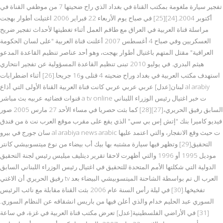
تفجير سيارة ملغومة بمكتب القناة في بغداد الذي راح ضحيتها 7 من موظفي القناة في
أكتوبر 2004.[24][25] في صباح يوم الأربعاء 22 فبراير 2006 اغتيلت أطوار بهجت
مراسلة قناة العربية في العراق مع طاقم العمل أثناء تغطيتها لأحداث تفجير ضريح
العسكريين وفي صباح 4 أغسطس 2007 أعلنت قناة العربية "على لسان الحكومة
العراقية" مقتل المتهم باغتيال أطوار بهجت، وهو أحد عناصر تنظيم القاعدة المدعو
هيثم البدري. في يوليو 2010 تبنى تنظيم القاعدة المسؤولية عن تفجير انتحاري
استهدف مكتب العربية في بغداد وراح ضحيته 4 قتلى و16 جريحا.[26] أثناء اضطرابات
لبنان[عدل] عربي عربي عربي كانت قناة العربية القناة الأولى التي أذاع al arabiy
قنوات فضائيه عربيه بث مباشر a tv online ت خبر اغتيال رئيس الوزراء اللبناني
السابق رفيق الحريري،[27][28] كما بثت حصريا في مساء الأحد 27 مارس 2005 صور
فيديو كاميرا بنك "إتش إس بي سي" الذي يقع على مقرب موقع العرب نت ة من فندق
سان جورج في بيرو al arabiya news arabic ت حيث وقع الانفجار، والتي اعتمد عليها
التحقيق[29] وتظهر فيها سيارة مشتبه بها بيك أب بيضاء من نوع ميتسوبيشي كانتر
موديل 1995 أو 1996 والتي أظهرت لاحقا تقرير ديتليف ميليس رئيس لجنة التحقيق
الدولية التي شكلتها الأمم المتحدة للتحقيق في اغتيال رئيس الوزراء اللبناني السابق
رفيق الحريري أن الاغتي tv العرب ال تم بواسطة الشاحنة الميتسوبيشي البيضاء بعد
تفخيخها.[30] في ليلة رأس السنة عام 2006 بثت القناة مقابلة مع نائب الرئيس
السوري عبد الحليم خدام والذي أعلن فيها من باريس انشقاقه عن النظام السوري.
[31] في الأراضي الفلسطينية[عدل] تعرض مكتب قناة العربية في غزة، في ساعة