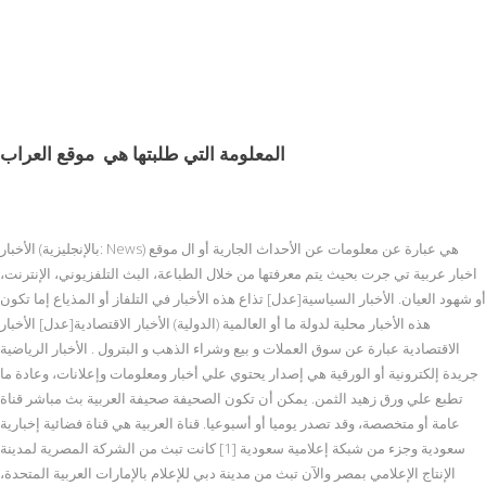
المعلومة التي طلبتها هي
موقع العراب
الأخبار (بالإنجليزية: News) هي عبارة عن معلومات عن الأحداث الجارية أو ال موقع
اخبار عربية تي جرت بحيث يتم معرفتها من خلال الطباعة، البث التلفزيوني، الإنترنت،
أو شهود العيان. الأخبار السياسية[عدل] تذاع هذه الأخبار في التلفاز أو المذياع إما تكون
هذه الأخبار محلية لدولة ما أو العالمية (الدولية) الأخبار الاقتصادية[عدل] الأخبار
الاقتصادية عبارة عن سوق العملات و بيع وشراء الذهب و البترول . الأخبار الرياضية
جريدة إلكترونية أو الورقية هي إصدار يحتوي علي أخبار ومعلومات وإعلانات، وعادة ما
تطبع علي ورق زهيد الثمن. يمكن أن تكون الصحيفة صحيفة العربية بث مباشر قناة
عامة أو متخصصة، وقد تصدر يوميا أو أسبوعيا. قناة العربية هي قناة فضائية إخبارية
سعودية وجزء من شبكة إعلامية سعودية [1] كانت تبث من الشركة المصرية لمدينة
الإنتاج الإعلامي بمصر والآن تبث من مدينة دبي للإعلام بالإمارات العربية المتحدة،