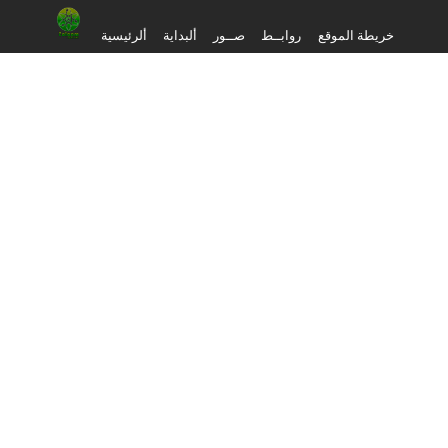
خريطة الموقع
روابــط
صــور
ألبداية
ألرئيسية