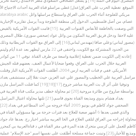
المصرى اليوم في المئة [14] و يشغل الصحافي السعودي مطر الأحمدي رئاسة تحرير
الموقع. تغطية الحرب على العراق[عدل] غطى مراسلو قناة العربية أحداث الاجتياح الأ
alarabiya arabic مريكي للفلوجة أثناء الحرب على العراق واستطاع مراسلها وائل
عصام، من أصل فلسطيني، الدخول إلى منطقة الفلوجة وبدأ يرسل تقاريره الإخبارية
التي وصفت بالخاطفة للأنفاس القنوات العربية .[15] قامت القوات الأمريكية بالقبض
عليه لاحقا. ودخل فريق العربية المكون من وائل عواد (صحفي سوري)، طلال المصري
(مصور لبناني) وعلي صافا (مهندس لبناني)[16] إلى العراق مع القوات البريطانية وذلك
من الحدود المشتركة مع الكويت، واختفى في 22 مارس ليظهر بعد عدة أيام وليتم
إعادته إلى الكويت ضمن تغطية إعلامية واسعة من طرف القناة. توفي 11 من كوادر
العربية خلال الحرب على العراق، وقعوا ضحايا لأعمال العنف، بعضهم قتله الجيش
الأمريكي. ففي م قنات العربيه ارس 2004، أطلقت القوات الأمريكية النار وقتلت
مراسل العربية علي الخطيب والمصور علي عبد العزيز، حيث نقلا إلى مستشفى بغداد
وتوفيا على أثر ال بث العربية مباشر جروح.[17][18][19] كما قتلت المراسل مازن
بواسطة صاروخ من طائرة مروحية.[20] ثم محاولة خطف مدير مكتب قناة العربية في
بغداد هشام بدوي ومذيعة القناة نجوى قاسم،[21] تلتها محاولة اغتيال المراسل
الصحفي جواد كاظم في يونيو 2005 أثناء خروجه من أحد المطاعم في بغداد [22]
والذي قضى بعدها 6 أشهر صعبة للعلاج بعد فترات حرجة مر بها مسؤولي القناة في
محاولة إخراجه من العراق لتلقي العلاج في الخا العربيه مباشر اخبار رج. بعدها عاد جواد
كاظم للعمل على كرسي متحرك هذه المرة في مقر القناة في د قناةالعربية بي كمحرر
ومذيع للأخبار،[23] وتبنت جماعة مسلحة أطلقت على نفسها اسم "جند الإسلام" عملية