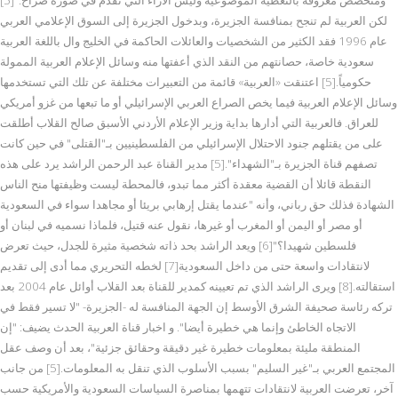
لكن العربية لم تنجح بمنافسة الجزيرة، وبدخول الجزيرة إلى السوق الإعلامي العربي
عام 1996 فقد الكثير من الشخصيات والعائلات الحاكمة في الخليج وال باللغة العربية
سعودية خاصة، حصانتهم من النقد الذي أعفتها منه وسائل الإعلام العربية الممولة
حكومياً.[5] اعتنقت «العربية» قائمة من التعبيرات مختلفة عن تلك التي تستخدمها
وسائل الإعلام العربية فيما يخص الصراع العربي الإسرائيلي أو ما تبعها من غزو أمريكي
للعراق. فالعربية التي أدارها بداية وزير الإعلام الأردني الأسبق صالح القلاب أطلقت
على من يقتلهم جنود الاحتلال الإسرائيلي من الفلسطينيين بـ"القتلى" في حين كانت
تصفهم قناة الجزيرة بـ"الشهداء".[5] مدير القناة عبد الرحمن الراشد يرد على هذه
النقطة قائلا أن القضية معقدة أكثر مما تبدو، فالمحطة ليست وظيفتها منح الناس
الشهادة فذلك حق رباني، وأنه "عندما يقتل إرهابي بريئا أو مجاهدا سواء في السعودية
أو مصر أو اليمن أو المغرب أو غيرها، نقول عنه قتيل، فلماذا نسميه في لبنان أو
فلسطين شهيدا؟"[6] ويعد الراشد بحد ذاته شخصية مثيرة للجدل، حيث تعرض
لانتقادات واسعة حتى من داخل السعودية[7] لخطه التحريري مما أدى إلى تقديم
استقالته.[8] ويرى الراشد الذي تم تعيينه كمدير للقناة بعد القلاب أوائل عام 2004 بعد
تركه رئاسة صحيفة الشرق الأوسط إن الجهة المنافسة له -الجزيرة- "لا تسير فقط في
الاتجاه الخاطئ وإنما هي خطيرة أيضا". و اخبار قناة العربية الحدث يضيف: "إن
المنطقة مليئة بمعلومات خطيرة غير دقيقة وحقائق جزئية"، بعد أن وصف عقل
المجتمع العربي بـ"غير السليم" بسبب الأسلوب الذي تنقل به المعلومات.[5] من جانب
آخر، تعرضت العربية لانتقادات تتهمها بمناصرة السياسات السعودية والأمريكية حسب