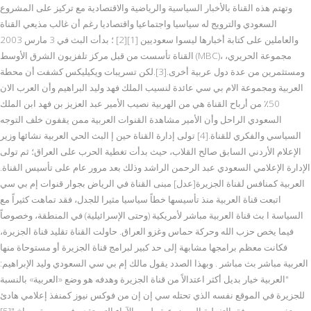
وتهتم هذه القناة بالأخبار السياسية والرياضية والاقتصادية مع تركيز على المشروع
السعودي والترويج له سياسيا واجتماعيا واقتصاديا رغم أن غالب مذيعي القناة
والعاملين على كتابة أخبارها ليسوا سعوديين [1][2] ؛ بدأت البث في 3 مارس 2003
القناة تأسست من قبل مركز تلفزيون الشرق الأوسط (MBC)، مجموعة الحريري،
ومستثمرين من عدة دول عربية أخرى.[3].لكن تسريبات ويكيليكس كشفت أن محطة
العربية ومجموعة الام بي سي عائدة لنسيب الملك فهد وليد البراهيم وأن العرب الان
50٪ من أرباح القناة هي من الهربية نصيب الأمير عبد العزيز بن فهد ابن الملك
السعودي الراحل وأن الأمير مشاهدة القنوات العربية ممن يقفون خلف التوجه
السياسي والفكري للقناة.[4] تولى إدارة القناة حين إ البث الحي العربية نشائها وزير
الإعلام الأردني السابق صالح القلاب، حيث بدأت تغطية الحرب على العراق؛ ثم تولى
الإدارة الإعلامي السعودي عبد الرحمن الراشد وذلك بعد مرور عام على تأسيس القناة.
العربية كمنافس لقناة الجزيرة[عدل] مبنى القناة في الرياض بجوار قنوات إم بي سي
اتبعت قناة العربية منذ تأسيسها خطاً سياسيا مثيرا للجدل، فقد تماهت كثيراً مع
السياسة ا بث قناة العربية مباشر لأمريكية (وحتى الإسرائيلية) في المنطقة، وخصوصاً
فيما يخص حزب الله وحركة حماس وغزو العراق. حاولت القناة تقليد قناة الجزيرة،
فكانت معظم برامجها مشابهة إلى حد كبير لبرامج قناة الجزيرة أو مستوحاة منها
العربية مباشر بث مباشر . وبهذا الصدد يقول مالك إم بي سي السعودي وليد الإبراهيم:
"العربية خيار بديل أكثر اعتدالاً من قناة الجزيرة وهدفه هو وضع «العربية» بالنسبة
للجزيرة في الموقع نفسه الذي تحتله سي إن إن من فوكس نيوز كمنفذ إعلامي هادئ
ومتخصص معروفة بالتغطية الموضوعية وليس الآراء التي تقدم في صورة صراخ."[5]