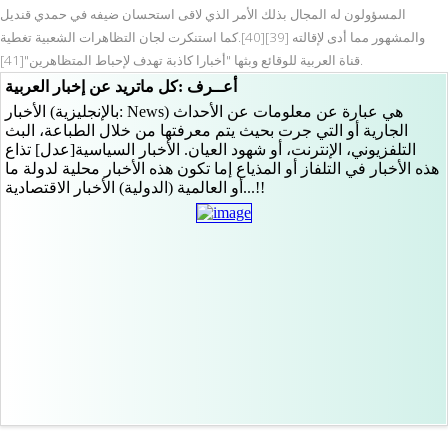
المسؤولون له المجال بذلك الأمر الذي لاقى استحسان ضيفه في حمدي قنديل
والمشهور مما أدى لإقالته [39][40].كما استنكرت لجان التظاهرات الشعبية تغطية
قناة العربية للوقائع وبثها "أخبارا كاذبة تهدف لإحباط المتظاهرين"[41].