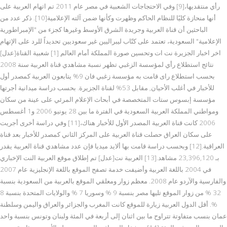
رأي منتقديها،[9] وفي الاحتجاجات الشعبية في مصر عام 2011 تم اتهام العربية على
أنها منحازة كليًا للنظام الحاكم وظهرت وكأنها ضمن آلته الإعلامية[10]. ذكر عدد من
الباحثين أن قناة العربية وجريدة الشرق الأوسط وغيرها كجزء من "الإمبراطورية
الإعلامية" السعودية، تعتمد على كتّاب ليبراليين غير سعوديين تحديداً للرد على الإتهام
اخر اخبار الجزيرة نت ات وتحسين صورة المملكة أمام العالم [1] شعبية القناة[عدل]
نتائج استطلاع رأي لمؤسسة الزغبي تظهر نسبة مشاهدي قناة العربية سنة 2008
بحسب استطلاع راى قامت به مؤسسة زغبي فان 9% يتابعون العربية كمصدر أول
للأخبار في أغلب الأحيان, مقابل 53% لقناة الجزيرة. بحسب دراسة ميدانية أجرتها
مؤسسة إبسوس ستات المتخصصة في أبحاث الإعلام المرئي على عينة من سكان
ومواطني المملكة العربية السعودية في الفترة ما بين 28 يونيو 2006 و1 أغسطس
2006 كانت قناة العربية المصدر الأول للأخبار هناك،[11] وفي دراسة أخرى أجريت
على سكان العراق حصلت قناة العربية على المركز الثاني كمصدر للأخبار بعد قناة
العراقية.[12] وبحسب دراسة قامت بها ألايد ميديا فإن عدد مشاهدي قناة العربية يقدر
بـ 23,396,120 مشاهد.[13] العربية نت[عدل] تم إطلاق موقع العربية النت الإخباري
في 2004 باللغة العربية وأضيفت خدمة تصفح الموقع باللغة الإنجليزية عام 2007
والفارسية والآردو عام 2008. معظم زوار ومعلقي الموقع بالعربية من السعودية بنسبة
32 % من زوار الموقع تليها مصر بنسبة 9 % وسوريا 7 % والولايات المتحدة بنسبة 8
%. أقل الدول العربية زيارة للموقع كانت المغرب والجزائر والعراق واليمن وسلطنة
عمان بنسب متفاوتة تتراوح ما بين اثنان إلى أربعة في المئة ولبنان وتونس بنسبة واحد