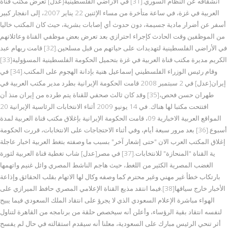
انشقاقه عن النظام السوري.[31] في الأراضي الفلسطينية[عدل] تعرض مكتب قناة
العربية في غزة، في ساعة متأخرة من مساء الإثنين 22 يناير 2007، إلى انفجار كبير
أسفر عن أضرار مادية جسيمة، دون حدوث أي إصابات بشرية، حيث كان المكتب خاليا
من الموظفين وقت الحادث كإجراء احترازي بعد تعرض بعض موظفي القناة وعائلاتهم
في الأراضي الفلسطينية لتهديدات على حياتهم من قبل مسلحين.[32] قامت ريهام عبد
الكريم مديرة مكتب قناة العربية في غزة بتحميل الحكومة الفلسطينية المسؤولية[33]
وقام رئيس الوزراء الفلسطيني إسماعيل هنية بإدانة الهجوم على المكتب.[34] في
إيران[عدل] في 2 سبتمبر 2008 قامت الحكومة الإيرانية بطرد مدير مكتب العربية في
طهران حسن فحص،[35] وقد كان ثالث صحفي للقناة يتم طرده من إيران منذ أن
افتتحت مكتبا لها هناك. في 14 يونيو 2009 أثناء الانتخابات الرئاسية الإيرانية 20
المواقع العربية الاخبارية 09، قامت الحكومة الإيرانية بإغلاق مكتب قناة العربية لمدة
أسبوع.[36] بعد مرور سبعة أيام، وفي أثناء الاحتجاجات على الانتخابات، قررت الحكومة
إغلاق المكتب العرب الان "حتى إشعار آخر" بسبب ما وصفته بتغط العربية اخبار عاجلة
ية القناة "المنحازة" للانتخابات.[37] في مصر[عدل] شاب تغطية قناة العربية لثورة
الغضب المصرية الكثير من اللغط، حيث هاجم الناشط المصري وائل غنيم واتهمها
بارتكاب خطأ غير مهني وغير محترم كما وصفه وكال لها الاتهام بقلب الحقائق وإذاعة
الأخبار خارج سياقها[38].فيما انتقد مذيع القناة الإعلامي المصري حافظ الميرازي على
الهواء مباشرة الإعلام السعودي الذي لا يجرؤ على انتقاد الملك السعودي فيما يبيح
لنفسه انتقاد بقية الرؤساء، وأعلن أنه سيخصص حلقة من برنامجه من القاهرة لتناول
أثر تنحي الرئيس مبارك على السعودية، معلنا أنه سيقدم استقالته في حال لم يفسح