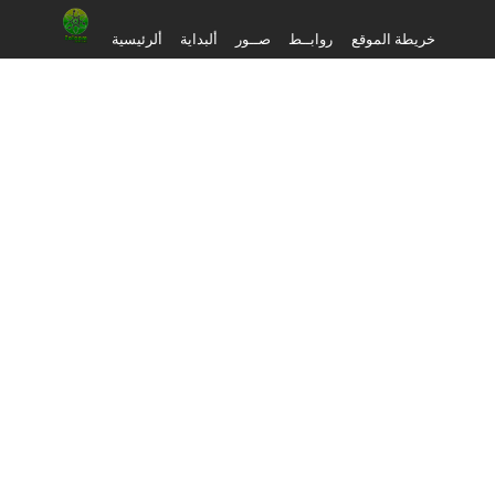
خريطة الموقع
روابــط
صــور
ألبداية
ألرئيسية