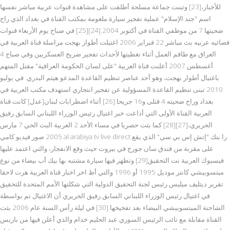
للأخبار،[23] وتبنت جماعة مسلحة أطلقت على مشاهدة قنوات عربية مباشر نفسها
اسم "جند الإسلام" عملية تفجير سيارة ملغومة بمكتب القناة في بغداد الذي راح
ضحيتها 7 من موظفي القناة في أكتوبر 2004.[24][25] في صباح يوم الأربعاء قنوات
فضائيه عربيه بث مباشر 22 فبراير 2006 اغتيلت أطوار بهجت مراسلة قناة العربية في
العراق مع طاقم العمل أثناء تغطيتها لأحداث تفجير ضريح العسكريين وفي صباح 4
أغسطس 2007 أعلنت قناة العربية "على لسان الحكومة العراقية" مقتل المتهم
باغتيال أطوار بهجت، وهو أحد عناصر تنظيم القاعدة المدعو هيثم البدري. في يوليو
2010 تبنى تنظيم القاعدة المسؤولية عن تفجير انتحاري استهدف مكتب العربية في
بغداد وراح ضحيته 4 قتلى و16 جريحا.[26] أثناء اضطرابات لبنان[عدل] كانت قناة
العربية القناة الأولى التي أذاعت خبر اغتيال رئيس الوزراء اللبناني السابق رفيق
الحريري،[27][28] كما بثت حصريا في مساء الأحد 2 العربية البث الحي 7 مارس
2005 صور فيديو كامي al arabiya tv live direct را بنك "إتش إس بي سي" الذي يقع
على مقربة من فندق سان جورج في بيروت حيث وقع الانفجار، والتي اعتمد عليها
فيسبوك العربية نت التحقيق[29] وتظهر فيها سيارة مشتبه بها بيك أب بيضاء من نوع
ميتسوبيشي كانتر موديل 1995 أو 1996 والتي أظ اخر اخبار قناة العربية هرت لاحقا
تقرير ديتليف ميليس رئيس لجنة التحقيق الدولية التي شكلتها الأمم المتحدة للتحقيق
في اغتيال رئيس الوزراء اللبناني السابق رفيق الحريري أن الاغتيال تم بواسطة
الشاحنة الميتسوبيشي البيضاء بعد تفخيخها.[30] في ليلة رأس السنة عام 2006 بثت
القناة مقابلة مع نائب الرئيس السوري عبد الحليم خدام والذي أعلن فيها من باريس