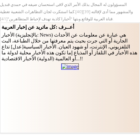
المسؤولون له المجال بذلك الأمر الذي لاقى استحسان ضيفه في حمدي قنديل
والمشهور مما أدى لإقالته [39][40].كما استنكرت لجان التظاهرات الشعبية تغطية
قناة العربية للوقائع وبثها "أخبارا كاذبة تهدف لإحباط المتظاهرين"[41].