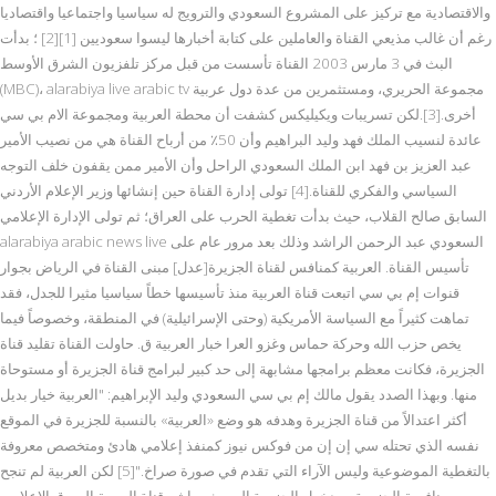
والاقتصادية مع تركيز على المشروع السعودي والترويج له سياسيا واجتماعيا واقتصاديا
رغم أن غالب مذيعي القناة والعاملين على كتابة أخبارها ليسوا سعوديين [1][2] ؛ بدأت
البث في 3 مارس 2003 القناة تأسست من قبل مركز تلفزيون الشرق الأوسط
(MBC)، alarabiya live arabic tv مجموعة الحريري، ومستثمرين من عدة دول عربية
أخرى.[3].لكن تسريبات ويكيليكس كشفت أن محطة العربية ومجموعة الام بي سي
عائدة لنسيب الملك فهد وليد البراهيم وأن 50٪ من أرباح القناة هي من نصيب الأمير
عبد العزيز بن فهد ابن الملك السعودي الراحل وأن الأمير ممن يقفون خلف التوجه
السياسي والفكري للقناة.[4] تولى إدارة القناة حين إنشائها وزير الإعلام الأردني
السابق صالح القلاب، حيث بدأت تغطية الحرب على العراق؛ ثم تولى الإدارة الإعلامي
alarabiya arabic news live السعودي عبد الرحمن الراشد وذلك بعد مرور عام على
تأسيس القناة. العربية كمنافس لقناة الجزيرة[عدل] مبنى القناة في الرياض بجوار
قنوات إم بي سي اتبعت قناة العربية منذ تأسيسها خطاً سياسيا مثيرا للجدل، فقد
تماهت كثيراً مع السياسة الأمريكية (وحتى الإسرائيلية) في المنطقة، وخصوصاً فيما
يخص حزب الله وحركة حماس وغزو العرا خبار العربية ق. حاولت القناة تقليد قناة
الجزيرة، فكانت معظم برامجها مشابهة إلى حد كبير لبرامج قناة الجزيرة أو مستوحاة
منها. وبهذا الصدد يقول مالك إم بي سي السعودي وليد الإبراهيم: "العربية خيار بديل
أكثر اعتدالاً من قناة الجزيرة وهدفه هو وضع «العربية» بالنسبة للجزيرة في الموقع
نفسه الذي تحتله سي إن إن من فوكس نيوز كمنفذ إعلامي هادئ ومتخصص معروفة
بالتغطية الموضوعية وليس الآراء التي تقدم في صورة صراخ."[5] لكن العربية لم تنجح
بمنافسة الجزيرة، وبدخول الجزيرة إلى بث مباشر قناة العربية السوق الإعلامي