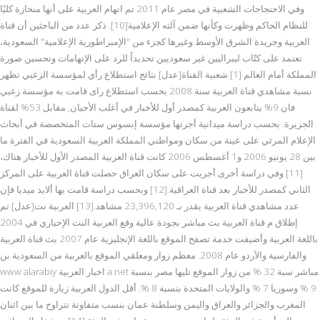
وفي الاحتجاجات الشعبية في مصر عام 2011 تم اتهام العربية على أنها منحازة كليًا
للنظام الحاكم وظهرت وكأنها ضمن آلته الإعلامية[10]. ذكر عدد من الباحثين أن قناة
العربية وجريدة الشرق الأوسط وغيرها كجزء من "الإمبراطورية الإعلامية" السعودية،
تعتمد على كتّاب ليبراليين غير سعوديين تحديداً للرد على الإتهامات وتحسين صورة
المملكة أمام العالم [1] شعبية القناة[عدل] نتائج استطلاع رأي لمؤسسة الزغبي تظهر
نسبة مشاهدي قناة العربية سنة 2008 بحسب استطلاع راى قامت به مؤسسة زغبي
فان 9% يتابعون العربية كمصدر أول للأخبار في أغلب الأحيان, مقابل 53% لقناة
الجزيرة. بحسب دراسة ميدانية أجرتها مؤسسة إبسوس ستات المتخصصة في أبحاث
الإعلام المرئي على عينة من سكان ومواطني المملكة العربية السعودية في الفترة ما
بين 28 يونيو 2006 و1 أغسطس 2006 كانت قناة العربية المصدر الأول للأخبار هناك،
[11] وفي دراسة أخرى أجريت على سكان العراق حصلت قناة العربية على المركز
الثاني كمصدر للأخبار بعد قناة العراقية.[12] وبحسب دراسة قامت بها ألايد ميديا فإن
عدد مشاهدي قناة العربية يقدر بـ 23,396,120 مشاهد.[13] العربية نت[عدل] تم
إطلاق م قناة العربية بث مباشر بجودة عالية وقع العربية النت الإخباري في 2004
باللغة العربية وأضيفت خدمة تصفح الموقع باللغة الإنجليزية عام 2007 بث قناة العربية
والفارسية والآردو عام 2008. معظم زوار ومعلقي الموقع بالعربية من السعودية بن
www alarabiy اخبار العربية a net مباشر سبة 32 % من زوار الموقع تليها مصر بنسبة
9 % وسوريا 7 % والولايات المتحدة بنسبة 8 %. أقل الدول العربية زيارة للموقع كانت
المغرب والجزائر والعراق واليمن وسلطنة عمان بنسب متفاوتة تتراوح ما بين اثنان