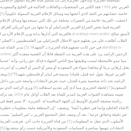
العربي عام 1996 فقد الكثير من الشخصيات والعائلات الحاكمة في الخليج والسعودية
خاصة، حصانتهم من النقد الذي أعفتها منه وسائل الإعلام العربية الممولة حكومياً.[5]
اعتنقت «العربية» قائمة من التعبيرات مختلفة عن تلك التي تستخدمها وسائل الإعلام
العربية فيما يخص الصراع العربي الإسرائيلي أو ما تبعها من غزو أمريكي للعراق.
فالعربية التي أدارها بداية وزير الإعلام الأردني ا al arabiya news arabic لأسبق صالح
القلاب أطلقت على من يقتلهم جنود الاحتلال الإسرائيلي من الفلسطينيين بـ"القتلى"
في حين كانت تصفهم قناة الجزيرة بـ"الشهداء".[5] مدير القناة عبد alarabiya tv
online الرحمن الراشد يرد على هذه العربية تت النقطة قائلا أن القضية معقدة أكثر
مما تبدو، فالمحطة ليست وظيفتها منح الناس الشهادة فذلك حق رباني، وأنه "عندما
يقتل إرهابي بريئا أو مجاهدا سواء في السعودية أو مصر أو اليمن أو المغرب أو انترنت
العربي غيرها، نقول عنه قتيل، فلماذا نسميه في لبنان أو فلسطين شهيدا؟"[6] ويعد
الراشد بحد ذاته شخصية مثيرة للجدل، حيث تعرض لانتقادات واسعة حتى من داخل
السعودية[7] لخطه التحريري مما أدى إلى تقديم استقالته.[8] ويرى الراشد الذي تم
تعيينه مشاهدة القنوات العربية كمدير للقناة بعد القلاب أوائل عام 2004 بعد تركه
رئاسة صحيفة الشرق الأوسط إن الجهة المنافسة له -الجزيرة- "لا تسير فقط في
الاتجاه الخاطئ وإنما هي خطيرة أيضا". ويضيف: "إن المنطقة مليئة بمعلومات خطيرة
غير دقيقة وحقائق جزئية"، بعد أن وصف عقل المجتمع العربي بـ"غير السليم" بسبب
الأسلوب الذي تنقل به المعلومات.[5] من قناة الجزيرة جانب آخر، تعرضت العربية
لانتقادات تتهمها بمناصرة السياسات السعودية والأمريكية حسب رأي منتقديها،[9]