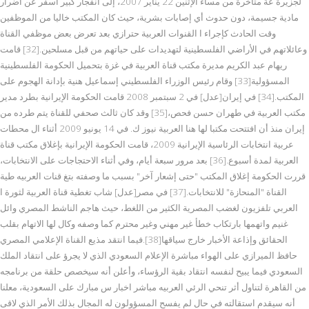
لجزيرة عة متأخرة من مساء الإثنين 22 يناير 2007، إلى انفجار كبير أسفر عن أضرار
مادية جسيمة، دون حدوث أي إصابات بشرية، حيث كان المكتب خاليا من الموظفين
وقت الحادث كإجراء ا القنوات العربية حترازي بعد تعرض بعض موظفي القناة
وعائلاتهم في الأراضي الفلسطينية لتهديدات على حياتهم من قبل مسلحين.[32] قامت
ريهام عبد الكريم مديرة مكتب قناة العربية في غزة بتحميل الحكومة الفلسطينية
المسؤولية[33] وقام رئيس الوزراء الفلسطيني إسماعيل هنية بإدانة الهجوم على
المكتب.[34] في إيران[عدل] في 2 سبتمبر 2008 قامت الحكومة الإيرانية بطرد مدير
مكتب العربية في طهران حسن فحص،[35] وقد كان ثالث صحفي للقناة يتم طرده من
إيران منذ أن افتتحت مكتبا لها هنا العربية نيوز ك. في 14 يونيو 2009 أثناء ال محطات
عربية انتخابات الرئاسية الإيرانية 2009، قامت الحكومة الإيرانية بإغلاق مكتب قناة
العربية لمدة أسبوع.[36] بعد مرور سبعة أيام، وفي أثناء الاحتجاجات على الانتخابات،
قررت الحكومة إغلاق المكتب "حتى إشعار آخر" بسبب ما وصفته بتغ قنات العربيه طية
القناة "المنحازة" للانتخابات.[37] في مصر[عدل] شاب تغطية قناة العربية لثورة ا
العربي تلفزيون لغضب المصرية الكثير من اللغط، حيث هاجم الناشط المصري وائل
غنيم واتهمها بارتكاب خطأ غير مهني وغير محترم كما وصفه وكال لها الاتهام بقلب
الحقائق وإذاعة الأخبار خارج سياقها[38].فيما انتقد مذيع القناة الإعلامي المصري
حافظ الميرازي على الهواء مباشرة الإعلام السعودي الذي لا يجرؤ على انتقاد الملك
السعودي فيما يبيح لنفسه انتقاد بقية الرؤساء، وأعلن أنه سيخصص حلقة من برنامجه
من القاهرة لتناول أثر تنحي الرئي العربيه مباشر اخبار س مبارك على السعودية، معلنا
أنه سيقدم استقالته في حال لم يفسح المسؤولون له المجال بذلك الأمر الذي لاقى