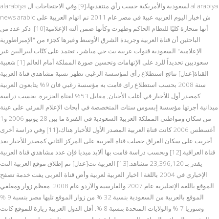
alarabiya لسعودية والأمريكية حسب رأي منتقديها،[9] وفي الاحتجاجات ال al arabiya
news arabic ش اخبار اليوم العربيه عبية في مصر عام 2011 تم اتهام العربية على
أنها منحازة كليًا للنظام الحاكم وظهرت وكأنها ضمن آلته الإعلامية[10]. ذكر عدد من
الباحثين أن قناة العربية وجريدة الشرق الأوسط وغيرها كجزء من "الإمبراطورية
الإعلامية" السعودية قنوات عربية بث حي مباشر ، تعتمد على كتّاب ليبراليين غير
سعوديين تحديداً للرد على الإتهامات وتحسين صورة المملكة أمام العالم [1] شعبية
القناة[عدل] نتائج استطلاع رأي لمؤسسة الزغبي تظهر نسبة مشاهدي قناة العربية
سنة 2008 بحسب استطلاع راى قامت به مؤسسة زغبي فان 9% يتابعون العربية
كمصدر أول للأخبار في أغلب الأحيان, مقابل 53% لقناة الجزيرة. بحسب دراسة
ميدانية أجرتها مؤسسة إبسوس ستات المتخصصة في أبحاث الإعلام المرئي على عينة
من سكان ومواطني المملكة العربية السعودية في الفترة ما بين 28 يونيو 2006 و1
أغسطس 2006 كانت قناة العربية المصدر الأول للأخبار هناك،[11] وفي دراسة أخرى
أجريت على سكان العراق حصلت قناة العربية على المركز الثاني كمصدر للأخبار بعد
قناة العراقية.[12] وبحسب دراسة قامت بها ألايد ميديا فإن عدد مشاهدي قناة العربية
يقدر بـ 23,396,120 مشاهد.[13] العربية نت[عدل] تم إطلاق موقع العربية النت
الإخباري في 2004 باللغة ا اخبار العربية لعربية وأض قناة العربى يفت خدمة تصفح
الموقع باللغة الإنجليزية عام 2007 والفارسية والآردو عام 2008. معظم زوار ومعلقي
الموقع بالعربية من السعودية بنسبة 32 % من زوار الموقع تليها مصر بنسبة 9 %
وسوريا 7 % والولايات المتحدة بنسبة 8 %. أقل الدول العربية زيارة للموقع كانت