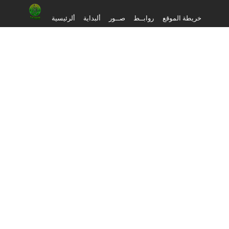
خريطة الموقع
روابــط
صــور
ألبداية
ألرئيسية