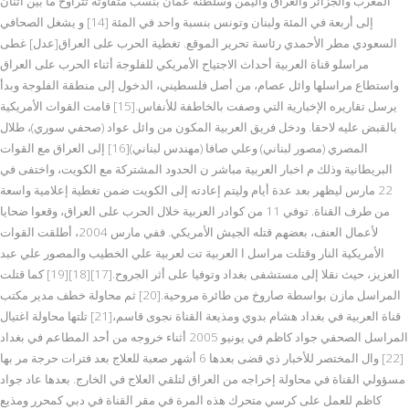
المغرب والجزائر والعراق واليمن وسلطنة عمان بنسب متفاوتة تتراوح ما بين اثنان
إلى أربعة في المئة ولبنان وتونس بنسبة واحد في المئة [14] و يشغل الصحافي
السعودي مطر الأحمدي رئاسة تحرير الموقع. تغطية الحرب على العراق[عدل] غطى
مراسلو قناة العربية أحداث الاجتياح الأمريكي للفلوجة أثناء الحرب على العراق
واستطاع مراسلها وائل عصام، من أصل فلسطيني، الدخول إلى منطقة الفلوجة وبدأ
يرسل تقاريره الإخبارية التي وصفت بالخاطفة للأنفاس.[15] قامت القوات الأمريكية
بالقبض عليه لاحقا. ودخل فريق العربية المكون من وائل عواد (صحفي سوري)، طلال
المصري (مصور لبناني) وعلي صافا (مهندس لبناني)[16] إلى العراق مع القوات
البريطانية وذلك م اخبار العربية مباشر ن الحدود المشتركة مع الكويت، واختفى في
22 مارس ليظهر بعد عدة أيام وليتم إعادته إلى الكويت ضمن تغطية إعلامية واسعة
من طرف القناة. توفي 11 من كوادر العربية خلال الحرب على العراق، وقعوا ضحايا
لأعمال العنف، بعضهم قتله الجيش الأمريكي. ففي مارس 2004، أطلقت القوات
الأمريكية النار وقتلت مراسل ا العربية تت لعربية علي الخطيب والمصور علي عبد
العزيز، حيث نقلا إلى مستشفى بغداد وتوفيا على أثر الجروح.[17][18][19] كما قتلت
المراسل مازن بواسطة صاروخ من طائرة مروحية.[20] ثم محاولة خطف مدير مكتب
قناة العربية في بغداد هشام بدوي ومذيعة القناة نجوى قاسم،[21] تلتها محاولة اغتيال
المراسل الصحفي جواد كاظم في يونيو 2005 أثناء خروجه من أحد المطاعم في بغداد
[22] وال المختصر للأخبار ذي قضى بعدها 6 أشهر صعبة للعلاج بعد فترات حرجة مر بها
مسؤولي القناة في محاولة إخراجه من العراق لتلقي العلاج في الخارج. بعدها عاد جواد
كاظم للعمل على كرسي متحرك هذه المرة في مقر القناة في دبي كمحرر ومذيع