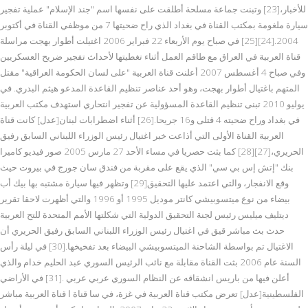
للأخبار،[23] وتبنت جماعة مسلحة أطلقت على نفسها اسم "جند الإسلام" عملية تفجير
سيارة ملغومة بمكتب القناة في بغداد الذي راح ضحيتها 7 من موظفي القناة في أكتوبر
2004.[24][25] في صباح يوم الأربعاء 22 فبراير 2006 اغتيلت أطوار بهجت مراسلة
قناة العربية في العراق مع طاقم العمل أثناء تغطيتها لأحداث تفجير ضريح العسكريين
وفي صباح 4 أغسطس 2007 أعلنت قناة العربية "على لسان الحكومة العراقية" مقتل
المتهم باغتيال أطوار بهجت، وهو أحد عناصر تنظيم القاعدة المدعو هيثم البدري. في
يوليو 2010 تبنى تنظيم القاعدة المسؤولية عن تفجير انتحاري استهدف مكتب العربية
في بغداد وراح ضحيته 4 قتلى و16 جريحا.[26] أثناء اضطرابات لبنان[عدل] كانت قناة
العربية القناة الأولى التي أذاعت خبر اغتيال رئيس الوزراء اللبناني السابق رفيق
الحريري،[27][28] كما بثت حصريا في مساء الأحد 27 مارس 2005 صور فيديو كاميرا
بنك "إتش إس بي سي" الذي يقع على مقربة من فندق سان جورج في بيروت حيث
وقع الانفجار، والتي اعتمد عليها التحقيق[29] وتظهر فيها سيارة مشتبه بها بيك أب
بيضاء من نوع ميتسوبيشي كانتر موديل 1995 أو 1996 والتي أظهرت لاحقا تقرير
ديتليف ميليس رئيس لجنة التحقيق الدولية التي شكلتها الأمم المتحدة للتح العربية
حدث بث مباشر قيق في اغتيال رئيس الوزراء اللبناني السابق رفيق الحريري أن
الاغتيال تم بواسطة الشاحنة الميتسوبيشي البيضاء بعد تفخيخها.[30] في ليلة رأس
السنة عام 2006 بثت القناة مقابلة مع نائب الرئيس السوري عبد الحليم خدام والذي
أعلن فيها من باريس انشقاقه عن النظام السوري عربي عربي .[31] في الأراضي
الفلسطينية[عدل] تعرض مكتب قناة العربية في غزة، في سا قناة ا قناة العربية مباشر