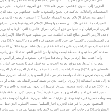
الجزيرة إلى السوق الإعلامي العربي عام 1996 فق العربية الاخبارية د الكثير من
الشخصيات والعائلات الحاكمة في الخليج والسعودية خاصة، حصانتهم من النقد الذي
أعفتها منه وسائل الإعلام العربية الممولة حكومياً.[5] اعتنقت «العربية» قائمة من
التعبيرات مختلفة عن تلك التي تستخدمها وسائل الإعلام العربية فيما يخص الصراع
العربي الإسرائيلي أو ما تبعها من غزو أمريكي للعراق. فالعربية التي أدارها بداية وزير
الإعلام الأردني الأسبق صالح القلاب أطلقت على من يقتلهم جنود الاحتلال الإسرائيلي
من الفلسطينيين بـ"القتلى" في حين كانت تصفهم قناة الجزيرة بـ"الشهداء".[5] مدير
القناة عبد الرحمن الراشد يرد على هذه النقطة فيس بوك قناة العربية قائلا أن القضية
معقدة أكثر مما تبدو، فالمحطة ليست وظيفتها منح الناس الشهادة فذلك حق رباني،
وأنه "عندما يقتل إرهابي بريئا أو مجاهدا سواء في السعودية أو مصر أو اليمن أو
المغرب أو غيرها، نقو موقع العربية الحدث ل عنه قتيل، فلماذا نسميه في لبنان أو
فلسطين شهيدا؟"[6] ويعد الراشد بحد ذاته شخصية مثيرة اخبار العربيه اخبار العربيه
للجدل، حيث تعرض لانتقادات واسعة حتى من داخل السعودية[7] لخطه التحريري مما
أدى إلى تقديم استقالته.[8] ويرى الراشد الذي تم تعيينه كمدير للقناة بعد القلاب أوائل
عام 2004 بعد تركه رئاسة صحيفة الشرق الأوسط إن الجهة المنافسة له -الجزيرة- "لا
تسير فقط في الاتجاه الخاطئ وإنما هي خطيرة أيضا". ويضيف: "إن المنطقة مليئة
بمعلومات خطيرة غير دقيقة وحقائق جزئية"، بعد قناة الجزيرة القطرية أن وصف عقل
المجتمع العربي بـ"غير قناة الجزيرة اخبار السليم" بسبب الأسلوب الذي تنقل به
المعلومات.[5] من جانب آخر، تعرضت العربية لانتقادات تتهمها بمناصرة السياسات ا