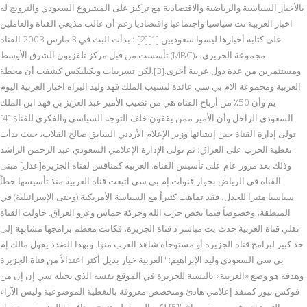
بالأخبار السياسية والرياضية والاقتصادية مع تركيز على المشروع السعودي والترويج له
اخبار العربية نت سياسيا واجتماعيا واقتصاديا رغم أن غالب مذيعي القناة والعاملين
على كتابة أخبارها ليسوا سعوديين [1][2] ؛ بدأت البث في 3 مارس 2003 القناة
تأسست من قبل مركز تلفزيون الشرق الأوسط (MBC)، مجموعة الحريري،
ومستثمرين من عدة دول عربية أخرى.[3].لكن تسريبات ويكيليكس كشفت أن محطة
العربية ومجموعة الام بي سي عائدة لنسيب الملك فهد وليد البراه اخبار العربية اليوم
يم وأن 50٪ من أرباح القناة هي من نصيب الأمير عبد العزيز بن فهد ابن الملك
السعودي الراحل وأن الأمير ممن يقفون خلف التوجه السياسي والفكري للقناة.[4]
تولى إدارة القناة حين إنشائها وزير الإعلام الأردني السابق صالح القلاب، حيث بدأت
تغطية الحرب على العراق؛ ثم تولى الإدارة الإعلامي السعودي عبد الرحمن الراشد
وذلك بعد مرور عام على تأسيس القناة. العربية كمنافس لقناة الجزيرة[عدل] مبنى
القناة في الرياض بجوار قنوات إم بي سي اتبعت قناة العربية منذ تأسيسها خطاً
سياسيا مثيرا للجدل، فقد تماهت كثيراً مع السياسة الأمريكية (وحتى الإسرائيلية) في
المنطقة، وخصوصاً فيما يخص حزب الله وحركة حماس وغزو العراق. حاولت القناة
تقلي قناة العربية حدث بث مباشر د قناة الجزيرة، فكانت معظم برامجها مشابهة إلى
حد كبير لبرامج قناة الجزيرة أو مستوحاة شاهد العرب منها. وبهذا الصدد يقول مالك إم
بي سي السعودي وليد الإبراهيم: "العربية خيار بديل أكثر اعتدالاً من قناة الجزيرة
وهدفه هو وضع «العربية» بالنسبة للجزيرة في الموقع نفسه الذي تحتله سي إن إن من
فوكس نيوز كمنفذ إعلامي هادئ ومتخصص معروفة بالتغطية الموضوعية وليس الآراء
التي تقدم في صورة صراخ."[5] لكن العربية لم تنجح بمنافسة الجزيرة، وبدخول