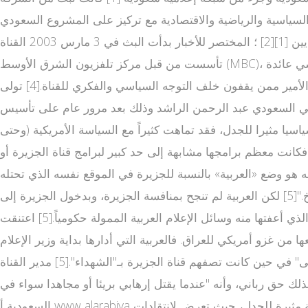
ار السياسية والرياضية والاقتصادية مع تركيز على المشروع السعودي
والترويج له سياسيا واجتماعيا واقتصاديا رغم أن غالب مذيعي القناة والعاملين على ك العربي تلفزيون تابة أخبارها ليسوا سعوديين [1][2] ؛ المختصر للأخبار بدأت البث في 3 مارس 2003 القناة
تأسست من قبل مركز تلفزيون الشرق الأوسط (MBC)، مجموعة الحريري، ومستثمرين من عدة دول عربية أخرى.[3].لكن تسريبات ويكيليكس كشفت أن محطة العربية ومجموعة الام بي سي عائدة
لنسيب الملك فهد وليد البراهيم وأن 50٪ من أرباح القناة هي من نصيب الأمير عبد العزيز بن فهد ابن الملك السعودي الراحل وأن الأمير ممن يقفون خلف التوجه السياسي والفكري للقناة.[4] تولى
علامي السعودي عبد الرحمن الراشد وذلك بعد مرور عام على تأسيس
اسيا مثيرا للجدل، فقد تماهت كثيراً مع السياسة الأمريكية (وحتى
فكانت معظم برامجها مشابهة إلى حد كبير لبرامج قناة الجزيرة أو
فه هو وضع «العربية» بالنسبة للجزيرة في الموقع نفسه الذي تحتله
سي إن إن من فوكس نيوز كمنفذ إعلامي هادئ ومتخصص معروفة بالتغطية الموضوعية وليس الآراء التي تقدم في صورة صراخ."[5] لكن العربية لم تنجح بمنافسة الجزيرة، وبدخول الجزيرة إلى
السوق الإعلامي العربي عام 1996 فقد الكثير من الشخصيات والعائلات الحاكمة في الخليج والسعودية خاصة، حصانتهم من النقد الذي أعفتها منه وسائل الإعلام العربية الممولة حكومياً.[5] اعتنقت
 من غزو أمريكي للعراق. فالعربية التي أدارها بداية وزير الإعلام
الأردني الأسبق صال قناة الجزيرة الفضائية ح القلاب أطلقت على من يقتلهم جنود الاحتلال الإسرائيلي من الفلسطينيين بـ"القتلى" في حين كانت تصفهم قناة الجزيرة بـ"الشهداء".[5] مدير القناة
لك حق رباني، وأنه "عندما يقتل إرهابي بريئا أو مجاهدا سواء في
السعودية أ www alarabiya و مصر أو اليمن أو المغرب أو غيرها، نقول عنه قتيل، فلماذا نسميه في لبنان أو فلسطين شهيدا؟"[6] ويعد الراشد بحد ذاته شخصية مثيرة للجدل، حيث تعرض لانتقادات