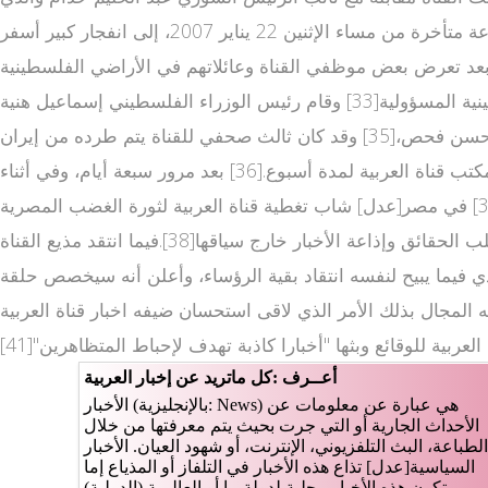
أعلن فيها من باريس انشقاقه عن النظام السوري.[31] في الأراضي الفلسطينية[عدل] تعرض مكتب قناة العربية في غزة، في ساعة متأخرة من مساء الإثنين 22 يناير 2007، إلى انفجار كبير أسفر
عد تعرض بعض موظفي القناة وعائلاتهم في الأراضي الفلسطينية
لتهديدات على حياتهم من قبل مسلحين.[32] قامت ريهام عبد الكريم مديرة مكتب قناة العربية في غزة بتحميل الحكومة الفلسطينية المسؤولية[33] وقام رئيس الوزراء الفلسطيني إسماعيل هنية
بإدانة الهجوم على المكتب.[34] في إيران[عدل] في 2 سبتمبر 2008 قامت الحكومة الإيرانية بطرد مدير مكتب العربية في طهران حسن فحص،[35] وقد كان ثالث صحفي للقناة يتم طرده من إيران
منذ أن افتتحت مكتبا لها هناك. في 14 يونيو 2009 أثناء الانتخابات الرئاسية الإيرانية 2009، قامت الحكومة الإيرانية بإغلاق مكتب قناة العربية لمدة أسبوع.[36] بعد مرور سبعة أيام، وفي أثناء
الاحتجاجات على الانتخابات، قررت الحكومة إغلاق المكتب "حتى إشعار آخر" بسبب ما وصفته بتغطية القناة "المنحازة" للانتخابات.[37] في مصر[عدل] شاب تغطية قناة العربية لثورة الغضب المصرية
الكثير من اللغط، حيث هاجم الناشط المصري وائل غنيم واتهمها بارتكاب خطأ غير مهني وغير محترم كما وصفه وكال لها الاتهام بقلب الحقائق وإذاعة الأخبار خارج سياقها[38].فيما انتقد مذيع القناة
دي فيما يبيح لنفسه انتقاد بقية الرؤساء، وأعلن أنه سيخصص حلقة
المجال بذلك الأمر الذي لاقى استحسان ضيفه اخبار قناة العربية