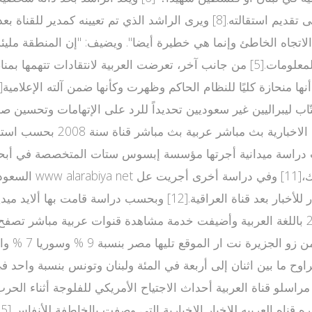
 الاتجاه الخاطئ وإنما هي خطيرة أيضا". ويضيف: "إن المنطقة مل
, مقابل 53% لقناة الجزيرة. بحسب دراسة ميدانية أجرتها مؤسسة إبسوس ستات ال
راسلو قناة العربية أحداث الاجتياح الأمريكي للفلوجة أثناء ا