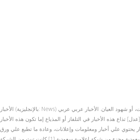
الأخبار (بالإنجليزية: News) هي عبارة عن معلومات عن الأحداث الجارية أو التي جرت بحيث يتم معرفتها من خلال الطباعة، البث التلفزيوني، الإنترنت، أو شهود العيان. الأخبار عربي عربي
لأخبار في التلفاز أو المذياع إما تكون هذه الأخبار www alarabia net live محلية لدولة ما أو العالمية (الدولية) الأخبار الاقتصادية[عدل] الأخبار الاقتصاد قناة العربية الحدث
صدار يحتوي علي أخبار ومعلومات وإعلانات، وعادة ما تطبع علي ورق
زهيد الثمن. يمكن أن تكون الصحيفة صحيفة عامة أو متخصصة، وقد تصدر يوميا أو أسبوعيا. قناة العربية هي قناة فضائية إخبارية سعودية وجزء من شبكة إعلامية سعودية [1] كانت تبث من الشركة