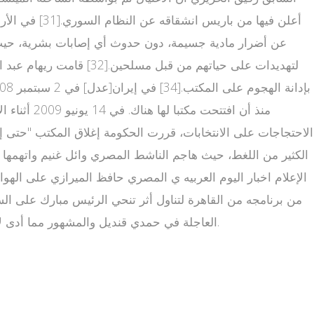
عن أضرار مادية جسيمة، دون حدوث أي إصابات بشرية، حيث 
الإعلام اخبار اليوم العربيه ي المصري حافظ الميرازي على الهوا
من برنامجه من القاهرة لتناول أثر تنحي الرئيس مبارك على الس
العاجلة في حمدي قنديل والمشهور مما أدى لإقالته [39][40].كما استنكرت لجان التظاهرات الشعبية تغطية قناة العربية للوقائع وبثها "أخبارا كاذبة تهدف لإحباط المتظاهرين"[41].