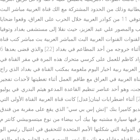
ناني) وعلي صافا (مهندس لبناني)[16] إلى العراق مع القوات البريطانية وذلك من الحدود المشتركة مع الك قناة العربية مباشر البث
الحي ويت، واختفى في 22 مارس ليظهر بعد عدة أيام وليتم إعادته إلى الكويت ضمن تغطية إعلامية واسعة من طرف القناة. توفي 11 من كوادر العربية خلال الحرب على العراق، وقعوا ضحايا
تلت مراسل العربية علي الخطيب والمصور علي عبد العزيز، حيث نقلا إلى مستشفى بغداد وتوفيا
وخ من طائرة مروحية.[20] ثم محاولة خطف مدير م مواقع القنوات القنوات العربية البث المباشر العربية بث مباشر كتب قناة
العربية في بغداد هشام بدوي ومذيعة القناة نجوى قاسم،[21] تلتها محاولة اغتيال المراسل الصحفي جواد كاظم في يونيو 2005 أثناء خروجه من أحد المطاعم في بغداد [22] والذي قضى بعدها 6
 جواد كاظم للعمل على كرسي متحرك هذه المرة في مقر القناة في
 الاخبار العربية ربية اخبار اليوم ملغومة بمكتب القناة في بغداد الذي راح
 يوم الأربعاء 22 فبراير 2006 اغتيلت أطوار بهجت مراسلة قناة العربية في العراق مع طاقم العمل أثناء تغطيتها لأحداث تفجير
 باغتيال أطوار بهجت، وهو أحد عناصر تنظيم القاعدة المدعو هيثم البدري. في يوليو
2010 تبنى تنظيم القاعدة المسؤولية عن تفجير انتحاري استهدف مكتب العربية في بغداد وراح ضحيته 4 قتلى و16 جريحا.[26] أثناء اضطرابات لبنان[عدل] كانت قناة العربية القناة الأولى التي
يس الوزراء اللبناني السابق رفيق الحريري،[27][28] كما بثت حصريا في مساء الأحد 27 مارس 2005 صور فيديو كاميرا بنك "إتش إس بي سي" الذي يقع على مقربة من فندق
حيث وقع الا قنوات عربية نفجار، والتي اعتمد عليها الت قناة العربية بث مباشر بجودة عالية حقيق[29] وتظهر فيها سيارة مشتبه بها بيك أب بيضاء من نوع ميتسوبيشي كانتر م
الدولية التي شكلتها الأمم المتحدة للتحقيق في اغتيال رئيس الو alarabiya arabic زراء اللبناني
 رفيق الحريري أن الاغتيال تم بواسطة الشاحنة الميتسوبيشي البيضاء بعد تفخيخها.[30] في ليلة رأس السنة عام 2006 بثت القناة مقابلة مع نائب الرئيس السوري عبد الحليم خدام والذي