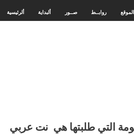
لموقع
روابــط
صــور
ألبداية
ألرئيسية
ومة التي طلبتها هي
نت عربي