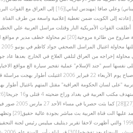
المكون من وائل عواد (صحفي سوري)، طلال المصري (مصور لب
أعمال العنف، بعضهم قتله الجيش الأمريكي. ففي مارس 2004، أطلقت القوات الأمريكية النار وق
على أثر الجروح.[17][18][19] كما قتلت المراسل مازن بواسطة صار
 محاولة إخراجه من العراق لتلقي العلاج في الخارج. بعدها عاد
اعة مسلحة أطلقت على نفسها اسم "جند الإسلام" عملية تفجير سيارة الع مواقع
ضحيتها 7 من موظفي القناة في أكتوبر 2004.[24][25] في صباح
 صباح 4 أغسطس 2007 أعلنت قناة العربية "على لسان الحكومة العراقية" مقتل المتهم
أذاعت خبر اغتيال رئ
سان جورج في بيروت 
قناةالعربية وديل 1995 أو 1996 والتي أظهرت لاحقا تقرير ديتليف ميليس رئيس لجنة التحقيق 
السابق