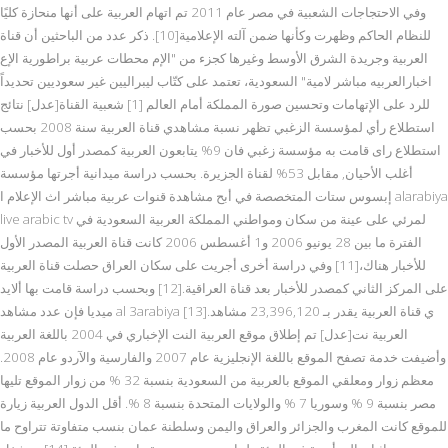
وفي الاحتجاجات الشعبية في مصر عام 2011 تم اتهام العربية على أنها منحازة كليًا
للنظام الحاكم وظهرت وكأنها ضمن آلته الإعلامية[10]. ذكر عدد من الباحثين أن قناة
العربية وجريدة الشرق الأوسط وغيرها كجزء من "الإم محطات عربية براطورية الإع
اخبارالعربيه مباشر لامية" السعودية، تعتمد على كتّاب ليبراليين غير سعوديين تحديداً
للرد على الإتهامات وتحسين صورة المملكة أمام العالم [1] شعبية القناة[عدل] نتائج
استطلاع رأي لمؤسسة الزغبي تظهر نسبة مشاهدي قناة العربية سنة 2008 بحسب
استطلاع راى قامت به مؤسسة زغبي فان 9% يتابعون العربية كمصدر أول للأخبار في
أغلب الأحيان, مقابل 53% لقناة الجزيرة. بحسب دراسة ميدانية أجرتها مؤسسة
إبسوس ستات المتخصصة في أبح مشاهدة قنوات عربية مباشر اث الإعلام ا alarabiya
live arabic tv لمرئي على عينة من سكان ومواطني المملكة العربية السعودية في
الفترة ما بين 28 يونيو 2006 و1 أغسطس 2006 كانت قناة العربية المصدر الأول
للأخبار هناك،[11] وفي دراسة أخرى أجريت على سكان العراق حصلت قناة العربية
على المركز الثاني كمصدر للأخبار بعد قناة العراقية.[12] وبحسب دراسة قامت بها ألايد
ميديا فإن عدد مشاهد al 3arabiya ي قناة العربية يقدر بـ 23,396,120 مشاهد.[13]
العربية نت[عدل] تم إطلاق موقع العربية النت الإخباري في 2004 باللغة العربية
وأضيفت خدمة تصفح الموقع باللغة الإنجليزية عام 2007 والفارسية والآردو عام 2008.
معظم زوار ومعلقي الموقع بالعربية من السعودية بنسبة 32 % من زوار الموقع تليها
مصر بنسبة 9 % وسوريا 7 % والولايات المتحدة بنسبة 8 %. أقل الدول العربية زيارة
للموقع كانت المغرب والجزائر والعراق واليمن وسلطنة عمان بنسب متفاوتة تتراوح ما