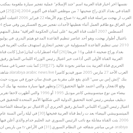
نفسها اخر اخبار قناة العربية اسم "جند الإسلام" عملية تفجير سيارة ملغومة بمكتب
القناة في بغداد الذي راح ضحيتها 7 من موظفي القناة في أكتوبر 2004.[24][25] في
صباح يوم الأربعاء 22 فبراير 2006 اغتيلت أطو tv العرب ار بهجت مراسلة قناة العربية
في العراق مع طاقم العمل أثناء تغطيتها لأحداث تفجير ضريح العسكريين وفي صباح 4
أغسطس 2007 أعلنت قناة العربية "على لسان الحكومة العراقية" مقتل المتهم
باغتيال أطوار بهجت، وهو أحد عناصر تنظيم القاعدة المدعو هيثم البدري. في يوليو
2010 تبنى تنظيم القاعدة المسؤولية عن تفجير انتحاري استهدف مكتب العربية في
بغداد وراح ضحيته 4 قتلى و16 جريحا.[26] أثناء اضطرابات لبنان[عدل] كانت قناة
العربية القناة الأولى التي أذاعت خبر اغتيال رئيس الوزراء اللبناني السابق رفيق
الحريري قناة العربية بث مباشر بجودة عالية ،[27][28] كما بثت حصريا في مساء
شاهد alarabiya arabic news live العرب الأحد 27 مارس 2005 صور فيديو كاميرا
بنك "إتش إس بي سي" الذي يقع على مقربة من فندق سان جورج في بيروت حيث
وقع الانفجار، والتي اعتمد عليها التحقيق[29] وتظهر فيها سيارة مشتبه بها بيك أب
بيضاء من نوع ميتسوبيشي كانتر موديل 1995 أو 1996 والتي أظهرت لاحقا تقرير
ديتليف ميليس رئيس لجنة التحقيق الدولية التي شكلتها الأمم المتحدة للتحقيق في
اغتيال رئيس الوزراء اللبناني السابق رفيق الحريري أن الاغتيال تم بواسطة الشاحنة
الميتسوبيشي البيضاء بعد ت رابط قناة العربية فخيخها.[30] في ليلة رأس السنة عام
2006 بثت القناة مقابلة مع نائب الرئيس السوري عبد الحليم خدام والذي أعلن فيها
من باريس ان tv عربي مباشر شقاقه عن النظام السوري.[31] في الأراض arabiya