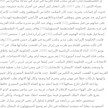
live ي الفلسطينية[عدل] تعرض مكتب قناة العربية في غزة، في ساعة متأخرة من
مساء الإثنين 22 يناير 2007، إلى انفجار كبير أسفر عن أضرار مادية جسيمة، دون
حدوث أي إصابات بشرية، حيث كان المكتب خاليا من الموظفين وقت الحادث كإجراء
احترازي بعد تعرض بعض موظفي القناة وعائلاتهم في الأراضي الفلسطينية لتهديدات
على حياتهم من قبل مسلحين.[32] قامت ريهام عبد الكريم مديرة مكتب قناة العربية
في غزة بتحميل الحكومة الفلسطينية المسؤولية[33] وقام رئيس الوزراء الفلسطيني
إسماعيل هنية بإدانة الهجوم على المكتب.[34] في إيران[عدل] في 2 سبتمبر 2008
قامت الحكومة الإيرانية بطرد مدير مكتب العربية في طهران حسن فحص،[35] وقد
كان ثالث صحفي للقناة يتم طرده من إيران منذ أن افتتحت مكتبا لها هناك. في 14
يونيو 2009 أثناء الانتخابات الرئاسية الإيرانية 2009، قامت الحكومة الإيرانية بإغلاق
مكتب قناة العربية لمدة أسبوع.[36] بعد مرور سبعة أيام، وفي أثناء الاحتجاجات على
الانتخابات، قررت الحكومة إغلاق المكتب "حتى إشعا عربي عربي عربي ر آخر" بسبب
ما وصفته بتغطية القناة "المنحازة" للانتخابات.[37] في مصر[عدل] شاب تغطية قناة
العربية لثورة الغضب المصرية الكثير من اللغط، حيث هاجم الناشط المصري وائل غنيم
واتهمها بارتكاب خطأ غير مهني وغير محترم كما وصفه وكال لها الاتهام بقلب الحقائق
وإذاعة الأخبار خارج سياقها[38].فيما انتقد مذيع القناة الإعلامي المصري حافظ
الميرازي على الهواء مباشرة الإعلام ال قنوات عربية بث حي مباشر سعودي الذي لا
يجرؤ على انتقاد الملك السعودي فيما يبيح لنفسه انتقاد بقية الرؤساء، وأعلن أنه
سيخصص حلقة من برنامجه من القاهرة لتناول أثر تنحي الرئيس مبارك على
السعودية، معلنا أنه سيقدم استقالته في حال لم يفسح المسؤولون له المجال بذلك