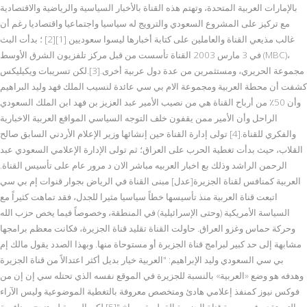
بالإمارات العربية المتحدة، وتهتم هذه القناة بالأخبار السياسية والرياضية والاقتصادية
مع تركيز على المشروع السعودي والترويج له سياسيا واجتماعيا واقتصاديا رغم أن
غالب مذيعي القناة والعاملين على كتابة أخبارها ليسوا سعوديين [1][2] ؛ بدأت البث
في 3 مارس 2003 القناة تأسست من قبل مركز تلفزيون الشرق الأوسط (MBC)،
مجموعة الحريري، ومستثمرين من عدة دول عربية أخرى.[3].لكن تسريبات ويكيليكس
كشفت أن محطة العربية ومجموعة الام بي سي عائدة لنسيب الملك فهد وليد البراهيم
وأن 50٪ من أرباح القناة هي من نصيب الأمير عبد العزيز بن فهد ابن الملك السعودي
الراحل وأن الأمير ممن يقفون خلف التوجه السياسي المواقع العربية الاخبارية
والفكري للقناة.[4] تولى إدارة القناة حين إنشائها وزير الإعلام الأردني السابق صالح
القلاب، حيث بدأت تغطية الحرب على العراق؛ ثم تولى الإدارة الإعلامي السعودي عبد
الرحمن الراشد وذلك بع اخبار العربيه مباشر الان د مرور عام على تأسيس القناة.
العربية كمنافس لقناة الجزيرة[عدل] مبنى القناة في الرياض بجوار قنوات إم بي سي
اتبعت قناة العربية منذ تأسيسها خطاً سياسيا مثيرا للجدل، فقد تماهت كثيراً مع
السياسة الأمريكية (وحتى الإسرائيلية) في المنطقة، وخصوصاً فيما يخص حزب الله
وحركة حماس وغزو العراق. حاولت القناة تقليد قناة الجزيرة، فكانت معظم برامجها
مشابهة إلى حد كبير لبرامج قناة الجزيرة أو مستوحاة منها. وبهذا الصدد يقول مالك إم
بي سي السعودي وليد الإبراهيم: "العربية خيار بديل أكثر اعتدالاً من قناة الجزيرة
وهدفه هو وضع «العربية» بالنسبة للجزيرة في الموقع نفسه الذي تحتله سي إن إن من
فوكس نيوز كمنفذ إعلامي هادئ ومتخصص معروفة بالتغطية الموضوعية وليس الآراء
التي تقدم في صورة قناة الجزيرة القطرية صراخ."[5] لكن العربية لم تنجح بمنافسة