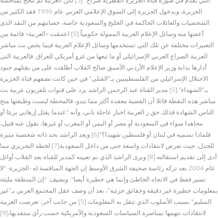
الجزيرة، وبدخول الجزيرة إلى السوق الإعلامي العربي عام 1996 فقد الكثير من
الشخصيات والعائلات الحاكمة في الخليج والسعودية خاصة، حصانتهم من النقد الذي
أعفتها منه وسائل الإعلام العربية الممولة حكومياً.[5] اعتنقت «العربية» قائمة من
التعبيرات مختلفة عن تلك التي تستخدمها وسائل الإعلام العربية فيما يخص بث مباشر
العربية الصراع العربي الإسرائيلي أو ما تبعها من غزو أمريكي للعراق. فالعربية التي
أدارها بداية وزير الإعلام الأردني الأسبق صالح القلاب أطلقت على من يقتلهم جنود
الاحتلال الإسرائيلي من الفلسطينيين بـ"القتلى" في حين كانت تصفهم قناة الجزيرة
بـ"الشهداء".[5] مدير القناة عبد الرحمن الراشد يرد على قنوات تلفزيون عربية بث
مباشر هذه النقطة قائلا أن القضية معقدة أكثر مما تبدو، فالمحطة ليست وظيفتها منح
الناس الشهادة فذلك حق ر العربية اخبار عاجلة باني، وأنه "عندما يقتل إرهابي بريئا أو
مجاهدا سواء في السعودية أو مصر أو اليمن أو المغرب أو غيرها، نقول عنه قتيل،
فلماذا نسميه في لبنان أو فلسطين شهيدا؟"[6] ويعد الراشد بحد ذاته شخصية مثيرة
للجدل، حيث تعرض لانتقادات واسعة حتى من داخل السعودية[7] لخطه التحريري مما
أدى إلى تقديم استقالته.[8] ويرى الراشد الذي تم تعيينه كمدير للقناة بعد القلاب أوائل
عام 2004 بعد تركه رئاسة صحيفة الشرق الأوسط إن الجهة المنافسة له -الجزيرة- "لا
تسير فقط في الاتجاه الخاطئ وإنما هي خطيرة أيضا". ويضيف: "إن المنطقة مليئة
بمعلومات خطيرة غير دقيقة وحقائق جزئية"، بعد أن وصف عقل المجتمع العربي بـ"غير
السليم" بسبب الأسلوب الذي تنقل به المعلومات.[5] من جانب آخر، تعرضت العربية
لانتقادات تتهمها بمناصرة السياسات السعودية والأمريكية حسب رأي منتقديها،[9]