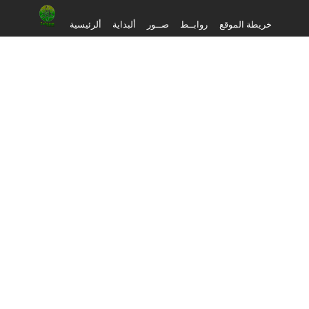
خريطة الموقع
روابــط
صــور
ألبداية
ألرئيسية