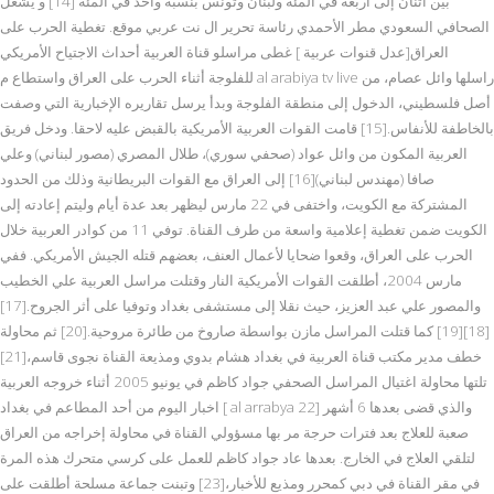
بين اثنان إلى أربعة في المئة ولبنان وتونس بنسبة واحد في المئة [14] و يشغل
الصحافي السعودي مطر الأحمدي رئاسة تحرير ال نت عربي موقع. تغطية الحرب على
العراق[عدل قنوات عربية ] غطى مراسلو قناة العربية أحداث الاجتياح الأمريكي
للفلوجة أثناء الحرب على العراق واستطاع م al arabiya tv live راسلها وائل عصام، من
أصل فلسطيني، الدخول إلى منطقة الفلوجة وبدأ يرسل تقاريره الإخبارية التي وصفت
بالخاطفة للأنفاس.[15] قامت القوات العربية الأمريكية بالقبض عليه لاحقا. ودخل فريق
العربية المكون من وائل عواد (صحفي سوري)، طلال المصري (مصور لبناني) وعلي
صافا (مهندس لبناني)[16] إلى العراق مع القوات البريطانية وذلك من الحدود
المشتركة مع الكويت، واختفى في 22 مارس ليظهر بعد عدة أيام وليتم إعادته إلى
الكويت ضمن تغطية إعلامية واسعة من طرف القناة. توفي 11 من كوادر العربية خلال
الحرب على العراق، وقعوا ضحايا لأعمال العنف، بعضهم قتله الجيش الأمريكي. ففي
مارس 2004، أطلقت القوات الأمريكية النار وقتلت مراسل العربية علي الخطيب
والمصور علي عبد العزيز، حيث نقلا إلى مستشفى بغداد وتوفيا على أثر الجروح.[17]
[18][19] كما قتلت المراسل مازن بواسطة صاروخ من طائرة مروحية.[20] ثم محاولة
خطف مدير مكتب قناة العربية في بغداد هشام بدوي ومذيعة القناة نجوى قاسم،[21]
تلتها محاولة اغتيال المراسل الصحفي جواد كاظم في يونيو 2005 أثناء خروجه العربية
اخبار اليوم من أحد المطاعم في بغداد [ al arrabya 22] والذي قضى بعدها 6 أشهر
صعبة للعلاج بعد فترات حرجة مر بها مسؤولي القناة في محاولة إخراجه من العراق
لتلقي العلاج في الخارج. بعدها عاد جواد كاظم للعمل على كرسي متحرك هذه المرة
في مقر القناة في دبي كمحرر ومذيع للأخبار،[23] وتبنت جماعة مسلحة أطلقت على