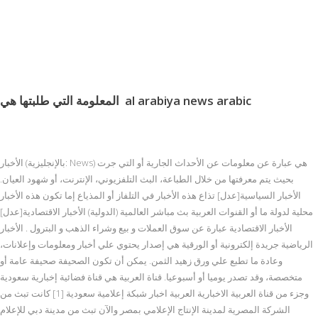
al arabiya news arabic
المعلومة التي طلبتها هي
الأخبار (بالإنجليزية: News) هي عبارة عن معلومات عن الأحداث الجارية أو التي جرت
بحيث يتم معرفتها من خلال الطباعة، البث التلفزيوني، الإنترنت، أو شهود العيان.
الأخبار السياسية[عدل] تذاع هذه الأخبار في التلفاز أو المذياع إما تكون هذه الأخبار
محلية لدولة ما أو القنوات العربية بث مباشر العالمية (الدولية) الأخبار الاقتصادية[عدل]
الأخبار الاقتصادية عبارة عن سوق العملات و بيع وشراء الذهب و البترول . الأخبار
الرياضية جريدة إلكترونية أو الورقية هي إصدار يحتوي علي أخبار ومعلومات وإعلانات،
وعادة ما تطبع علي ورق زهيد الثمن. يمكن أن تكون الصحيفة صحيفة عامة أو
متخصصة، وقد تصدر يوميا أو أسبوعيا. قناة العربية هي قناة فضائية إخبارية سعودية
وجزء من قناة العربية الاخبارية العربية اخبار شبكة إعلامية سعودية [1] كانت تبث من
الشركة المصرية لمدينة الإنتاج الإعلامي بمصر والآن تبث من مدينة دبي للإعلام