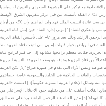
ية والاقتصادية مع تركيز على المشروع السعودي والترويج له سياسيا
واجتماعيا واقتصاديا رغم أن غالب مذيعي القناة والعاملين على كتابة أخبارها ليسوا سعوديين [1][2] ؛ بدأت البث في 3 مارس 2003 القناة تأسست من قبل مركز تلفزيون الشرق الأوسط (MBC)،
مجموعة الحريري، ومستثمرين من عدة دول عربية أخرى.[3].لكن تسريبات ويكيليكس كشفت أن محطة العربية ومجموعة الام بي سي عائدة لنسيب الملك فهد وليد البراهيم وأن 50٪ من أرباح
القناة هي من نصيب الأمير عبد العزي الجزيرة نت ز بن فهد ابن الملك السعودي الراحل وأن الأمير ممن يقفون خلف التوجه السياسي والفكري للقناة.[4] تولى إدارة القناة حين إنش قناة العربية
بد الرحمن الراشد وذلك بعد مرور عام على تأسيس القناة. العربية
 بي سي اتبعت قناة العربية منذ www alarabiya net live tv تأسيسها خطاً سياسيا مثيرا للجدل، فقد تماهت كثيراً مع السياسة
 الجزيرة، فكانت معظم برامجها مشابهة إلى حد كبير لبرامج قناة
عتدالاً من قناة الجزيرة وهدفه هو وضع «العربية» بالنسبة للجزيرة
في الموقع نفسه الذي تحتله سي إن إن من فوكس نيوز كمنفذ إعلامي هادئ ومتخصص معروفة بالتغطية المو قناة الجزيرة الفضائية ضوعية وليس الآراء التي تقدم في صورة صراخ."[5] لكن العربية
شر العربية يوتيوب الجزيرة إلى السوق الإعلامي العربي عام 1996 فقد الكثير من الشخصيات والعائلات الحاكمة في الخليج والسعودية خاصة، حصانتهم
من النقد الذي أعفتها منه وسائل الإعلام العربية الممولة حكومياً.[5] اعتنقت «العربية www alarabiya net مباشر » قائمة من التعبيرات مختلفة عن تلك التي تستخدمها وسائل الإعلام العربية فيما
ق صالح القلاب أطلقت على من يقتلهم جنود الاحتلال الإسرائيلي من
الفلسطينيين بـ"القتلى" في حين كانت تصفهم قناة الجزيرة بـ"الشهداء".[5] مدير القناة عبد الرحمن الراشد يرد على هذه النق www alarabia net live طة قائلا أن القضية معقدة أكثر مما تبدو،
أو اليمن أو المغرب أو غيرها، نقول عنه قتيل، فلماذا نسميه في