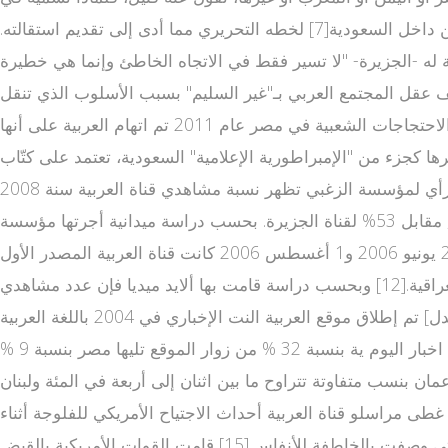
العربية حدث مباشر لبنان أو فلسطين شهيدا؟"[6] ويعد الراشد بحد ذاته شخصية مثيرة للجدل، حيث تعرض لانتقادات واسعة حتى من داخل السعودية[7] لخطه التحريري مما أدى إلى تقديم استقالته.
صحيفة الشرق الأوسط إن الجهة المنافسة له -الجزيرة- "لا تسير فقط في الاتجاه الخاطئ وإنما هي خطيرة
 بـ"غير السليم" بسبب الأسلوب الذي تنقل alarabiya live به المعلومات.[5] من
جانب آخر، تعرضت العربية لانتقادات تتهمها بمناصرة السياسات السعودية والأمريكية حسب رأي من الجزيرة تقديها،[9] وفي الاحتجاجات الشعبية في مصر عام 2011 تم اتهام العربية على أنها
عربية وجريدة الشرق الأوسط وغيرها كجزء من "الإمبراطورية الإعلامية" السعودية، تعتمد على كتّاب
ليبراليين غير سعوديين تحديداً للرد على الإتهامات وتحسين صورة المملكة أمام العالم [1] شعبية القناة[عدل] نتائج استطلاع رأي لمؤسسة الزغبي تظهر نسبة مشاهدي قناة العربية سنة 2008
بحسب استطلاع راى قامت به مؤسسة زغبي فان 9% يتابعون العربية كمصدر أول للأخبار في قناة الجزيرة القطرية أغلب الأحيان, مقابل 53% لقناة الجزيرة. بحسب دراسة ميدانية أجرتها مؤسسة
إبسوس ستات المتخصصة في أبحاث الإعلام المرئي على عينة من سكان ومواطني المملكة العربية السعودية في الفترة ما بين 28 يونيو 2006 و1 أغسطس 2006 كانت قناة العربية المصدر الأول
للأخبار هناك،[11] وفي دراسة أخرى أجريت على سكان العراق حصلت قناة العربية على المركز الثاني كمصدر للأخبار بعد قناة العراقية.[12] وبحسب دراسة قامت بها ألايد ميديا فإن عدد مشاهدي
قناة العربية يقدر بـ 23,396,120 مشاهد.[13] العربية نت[عدل] تم إطلاق موقع العربية النت الإخباري في 2004 باللغة العربية alarabiya arabic news live وأضيفت خدمة تصفح الموقع باللغة
الإنجليزية عام 2007 والفارسية والآردو عام 2008. معظم ز قناة العربية الاخبارية وار ومعلقي الموقع بالعربية من السعود العربية اخبار اليوم ية بنسبة 32 % من زوار الموقع تليها مصر بنسبة 9 %
واليمن وسلطنة عمان بنسب متفاوتة تتراوح ما بين اثنان إلى أربعة في المئة ولبنان
راق[عدل] غطى مراسلو قناة العربية أحداث الاجتياح الأمريكي للفلوجة أثناء
الحرب على العراق واستطاع مراسلها وائل عصام، من أصل فلسطيني، الدخول إلى منطقة الفلوجة وبدأ يرسل تقاريره الإخبارية التي وصفت بالخاطفة للأنفاس.[15] قامت القوات الأمريكية بالقبض