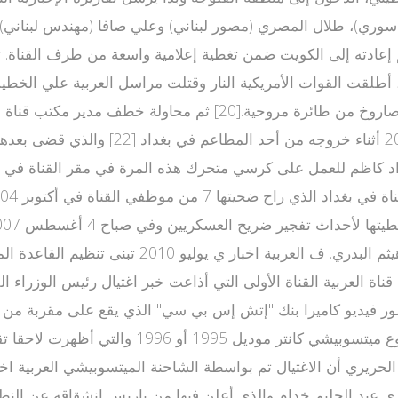
أعمال العنف، بعضهم قتله الجيش الأمريكي. ففي مارس 2004، أطلقت القوات الأمريكية النار وق
باغتيال أطوار بهجت، وهو أحد عناصر تنظيم القاعد
ا في م اخبار العربيه امس ساء الأحد 27 مارس 2005 صور فيديو كاميرا بنك "إتش إس بي سي
التحقيق[29] وتظهر فيها سيارة مشتبه بها بيك أب