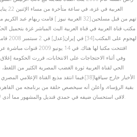
الحي لقناة العربية ثورة الغضب المصرية الكثير من اللغط،
الأخبار خارج سياقها[38].فيما انتقد مذيع القنا
بقية الرؤساء، وأعلن أنه سيخصص حلقة من برنامجه من القاهرة ل
لاقى استحسان ضيفه في حمدي قنديل والمشهور مما أدى لإقالته [39][40].كما استنكرت لجان التظاهرات الشعبية تغطية قناة العربية للوقائع وبثها "أخبارا كاذبة تهدف لإحباط المتظاهرين"[41].