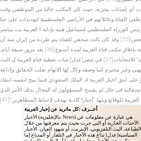
سفر عن أضرار مادية جسيمة، دون حدوث أي إصابات بشرية، حيث كان المكتب خاليا من الموظفين وقت
لفلسطينية لتهديدات على حيا www alarabiya تهم من قبل مسلحين.[32 العربية نيوز ] قامت ريهام عبد الكريم مديرة
ي قناة العربية البث المباشر غزة بتحميل الحكو موقع قناة العربية الحدث مة الفلسطينية المسؤولية[33] وقام رئيس الوزراء الفلسطيني إسماعيل هنية بإدانة ا العربية بث مباشر
لهجوم على المكتب.[34] في إيران[عدل] في 2 سبتمبر 2008 قامت الحكومة الإيرانية بطرد مدير مكتب العربية في طهران حسن فحص،[35] وقد كان ثالث صحفي للقناة يتم طرده من إيران منذ أن
افتتحت مكتبا لها هناك. في 14 يونيو 2009 قنوات مباشرة عربية أثناء الانتخابات الرئاسية الإيرانية 2009، قامت الحكومة الإيرانية بإغلاق مكتب قناة العربية لمدة أسبوع.[36] بعد مرور سبعة أيام،
وفي أثناء الاحتجاجات على الانتخابات، قررت الحكومة إغلاق المكتب "حتى إشعار آخر" بسبب ما وصفته بتغطية القناة "المنحازة" للانتخابات.[37] في مصر[عدل] شاب تغطية قناة العربية ل البث
ني وغير محترم كما وصفه وكال لها الاتهام بقلب الحقائق وإذاعة
لا يجرؤ على انتق اخبار العربية اد الملك السعودي فيما يبيح لنفسه انتقاد
ستقالته في حال لم يفسح المسؤولون له المجال بذلك الأمر الذي