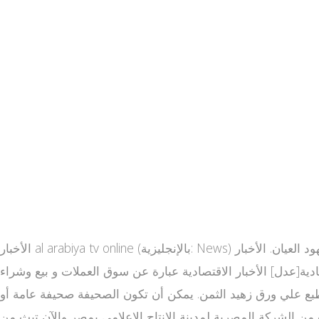
الأخبار al arabiya tv online (بالإنجليزية: News) هي عبارة عن معلومات عن الأحداث الجارية أو التي جرت بحيث يتم معرفتها من خلال الطباعة، البث التلفزيوني، الإنترنت، أو شهود العيان. الأخبار
قتصادية[عدل] الأخبار الاقتصادية عبارة عن سوق العملات و بيع وشراء
 تطبع علي ورق زهيد الثمن. يمكن أن تكون الصحيفة صحيفة عامة أو
أسبوعيا. قناة العربية هي قناة فضائية إخبارية سعودية وجزء من شبكة إعلامية سعودية [1] كانت تبث من الشركة المصرية لمدينة الإنتاج الإعلامي بمصر والآن تبث من