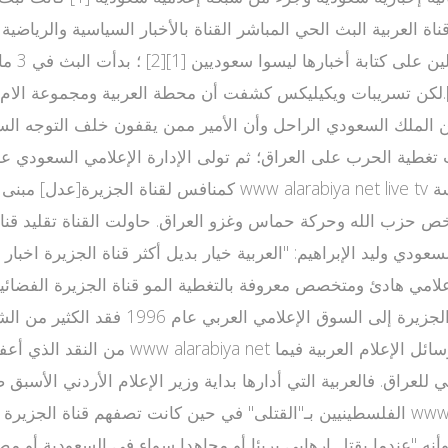
قناة العربية البث الحي المباشر القناة بالأخبار السياسية والرياض
ت تغطية الحرب على العراق؛ ثم تولى الإدارة الإعلامي السعودي ع
كمنافس لقناة الجزيرة[عدل] مبنى القناة في الرياض بجوار قنوات إم
يخص حزب الله وحركة حماس وغزو العراق. حاولت القناة تقليد قناة
دي وليد الإبراهيم: "العربية خيار بديل أكثر قناة الجزيرة اخبار ا
لم تنجح بمنافسة الجزيرة، وبدخول بث مبا
 للعراق. فالعربية التي أدارها بداية وزير الإعلام الأردني الأسب
 "عندما يقتل إرهابي بريئا أو مجاهدا سواء في السعودية أو مصر 