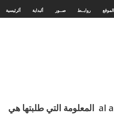
لموقع
روابــط
صــور
ألبداية
ألرئيسية
al a
المعلومة التي طلبتها هي