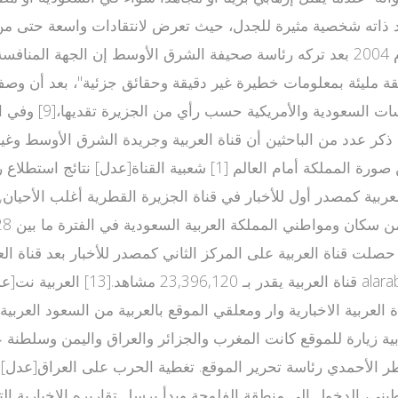
[8] ويرى الراشد الذي تم تعيينه كمدير للقناة بعد القلاب أوائل عام 2004 بعد تركه رئاسة 
يئة بمعلومات خطيرة غير دقيقة وحقائق جزئية"، بعد أن وصف عقل المجتمع العربي
حازة كليًا للنظام الحاكم وظهرت وكأنها ضمن آلته الإعلامية[10]. ذكر عدد من الباحثين أن قناة ال
متحدة بنسبة 8 %. أقل الدول العربية زيارة للموقع كانت المغرب والجزائر والعراق 
غل الصحافي السعودي مطر الأحمدي رئاسة تحرير الموقع. تغطية الحرب على الع