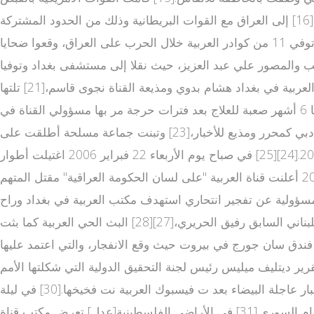
عليه لاحقا. ودخل فريق العربية المكون من وائل عواد (صحفي سوري)، طلال المصري (مصور لبناني) وعلي صافا (مهندس لبناني)[16] إلى العراق مع القوات البريطانية وذلك من الحدود المشتركة
مع الكويت، واختفى في 22 مارس ليظهر بعد عدة أيام وليتم إعادته إلى الكويت ضمن تغطية إعلامية واسعة من طرف القناة. توفي 11 من كوادر العربية خلال الحرب على العراق، وقعوا ضحايا
تلت مراسل العربية علي الخطيب والمصور علي عبد العزيز، حيث نقلا إلى مستشفى بغداد وتوفيا
على أثر الجروح.[17][18][19] كما قتلت المراسل مازن بواسطة صاروخ من طائرة مروحية.[20] ثم محاولة خطف مدير مكتب قناة العربية في بغداد هشام بدوي ومذيعة القناة نجوى قاسم،[21] تلتها
محاولة اغتيال المراسل الصحفي جواد كاظم في يونيو 2005 أثناء خروجه من أحد المطاعم في بغداد [22] والذي قضى بعدها 6 أشهر صعبة للعلاج بعد فترات حرجة مر بها مسؤولي القناة في
محاولة إخراجه من العراق لتلقي العلاج في الخارج. بعدها عاد جواد كاظم للعمل على كرسي متحرك هذه المرة في مقر القناة في دبي كمحرر ومذيع للأخبار،[23] وتبنت جماعة مسلحة أطلقت على
نفسها اسم "جند الإسلام" عملية تفجير سيارة ملغومة بمكتب القناة في بغداد الذي راح ضحيتها 7 من موظفي القناة في أكتوبر 2004.[24][25] في صباح يوم الأربعاء 22 فبراير 2006 اغتيلت أطوار
بهجت مراسلة قناة العربية في العراق مع طاقم العمل أثناء تغطيتها لأحداث تفجير ضريح العسكريين وفي صباح 4 أغسطس 2007 أعلنت قناة العربية "على لسان الحكومة العراقية" مقتل المتهم
ة المدعو هيثم البدري. ف العربية اخبار ي يوليو 2010 تبنى تنظيم القاعدة المسؤولية عن تفجير انتحاري استهدف مكتب العربية في بغداد وراح
ضحيته 4 قتلى و16 جريحا.[26] أثناء اضطرابات لبنان[عدل] كانت قناة العربية القناة الأولى التي أذاعت خبر اغتيال رئيس الوزراء اللبناني السابق رفيق الحريري،[27][28] البث الحي العربية كما بثت
" الذي يقع على مقربة من فندق سان جورج في بيروت حيث وقع الانفجار، والتي اعتمد عليها
 بيضاء من نوع ميتسوبيشي كانتر موديل 1995 أو 1996 والتي أظهرت لاحقا تقرير ديتليف ميليس رئيس لجنة التحقيق الدولية التي شكلتها الأمم
المتحدة للتحقيق في اغتيال رئيس الوزراء اللبناني السابق رفيق الحريري أن الاغتيال تم بواسطة الشاحنة الميتسوبيشي العربية اخبار عاجلة البيضاء بعد ت فيسبوك العربية نت فخيخها.[30] في ليلة
رأس السنة عام 2006 بثت القناة مقابلة مع نائب الرئيس السوري عبد الحليم خدام والذي أعلن فيها من باريس انشقاقه عن النظام السوري.[31] في الأراضي الفلسطينية[عدل] تعرض مكتب قناة