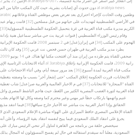
الإثنين 22 يناير 2 al arabiya tv 007، إلى انفجار كبير أسفر عن أضرار مادية جسيمة،
دون حدوث أي إصابات بشرية، حيث كان المكتب خاليا من الم al arabiya news
arabic وظفين وقت الحادث كإجراء احترازي بعد تعرض بعض موظفي القناة وعائلاتهم
في الأراضي الفلسطينية لتهديدات على حياتهم من قبل مسلحين.[32] قامت ريهام عبد
الكريم مديرة مكتب قناة العربية في غزة بتحميل الحكومة الفلسطينية المسؤولية[33]
وقام رئيس الوزراء الفلسطيني إ قنوات عربية بث حي مباشر سماعيل هنية بإدانة
الهجوم على المكتب.[34] في إيران[عدل] في 2 سبتمبر 2008 قامت الحكومة الإيرانية
بطرد مدير مكتب العربية في طهران حسن فحص، نت عربي [35] وقد كان ثالث
صحفي للقناة يتم طرده من إيران منذ أن افتتحت مكتبا لها هناك. في 14 يونيو 2009
أثناء الانتخابات الرئاسية الإي al 3arabiya رانية 2009، قامت الحكومة الإيرانية بإغلاق
مكتب قناة العربية لمدة أسبوع.[36] بعد مرور سبعة أيام، وفي أثناء الاحتجاجات على
الانتخابات، قررت الحكومة إغلاق المكتب "حتى إشعار آخر" بسبب ما وصفته بتغطية
القناة "المنحازة" للانتخابات.[37] في م الاخبار العالمية والعربية صر[عدل] شاب تغطية
قناة العربية لثورة الغضب المصرية الكثير من اللغط، حيث هاجم الناشط المصري وائل
غنيم واتهمها بارتكاب خطأ غير مهني وغير محترم كما وصفه وكال لها الاتهام بقلب
الحقائق وإذا اخبار العربية بث مباشر عة الأخبار خارج سياقها[38].فيما انتقد مذيع
القناة الإعلامي المصري حافظ الميرازي على الهواء مباشرة الإعلام السعودي الذي لا
يجرؤ على انتقاد الملك السعودي فيما يبيح لنفسه انتقاد بقية الرؤساء، وأعلن أنه
سيخصص حلقة من برنامجه من القاهرة لتناول أثر تنحي الرئيس مبارك على
السعودية، معلنا أنه سيقدم استقالته في حال لم يفسح المسؤولون له المجال بذلك