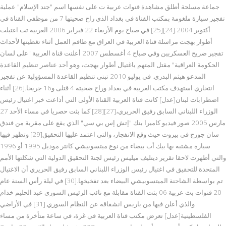
جماعة مسلحة أطلق مشاهدة قنوات عربية ت على نفسها اسم "جند الإسلام" عملية
تفجير سيارة ملغومة بمكتب القناة في بغداد الذي راح ضحيتها 7 من موظفي القناة في
أكتوبر 2004.[24][25] في صباح يوم الأربعاء 22 فبراير 2006 العربية تت اغتيلت
أطوار بهجت مراسلة قناة العربية في العراق مع طاقم العمل أثناء تغطيتها لأحداث
تفجير ضريح العسكريين وفي صباح 4 أغسطس 2007 أعلنت قناة العربية "على لسان
الحكومة العراقية" مقتل المتهم باغتيال أطوار بهجت، وهو أحد عناصر تنظيم القاعدة
المدعو هيثم البدري. في يوليو 2010 تبنى تنظيم القاعدة المسؤولية عن تفجير
انتحاري استهدف مكتب العربية في بغداد وراح ضحيته 4 قتلى و16 جريحا.[26] أثناء
اضطرابات لبنان[عدل] كانت قناة العربية القناة الأولى التي أذاعت خبر اغتيال رئيس
الوزراء اللبناني السابق رفيق الحريري،[27][28] كما بثت حصريا في مساء الأحد 27
مارس 2005 صور فيديو كاميرا بنك "إتش إس بي سي" الذي يقع على مقربة من فندق
سان جورج في بيروت حيث وقع الانفجار، والتي اعتمد عليها التحقيق[29] وتظهر فيها
سيارة مشتبه بها بيك أب بيضاء من نوع ميتسوبيشي كانتر موديل 1995 أو 1996
والتي أظهرت لاحقا تقرير ديتليف ميليس رئيس لجنة التحقيق الدولية التي شكلتها الأمم
المتحدة للتحقيق في اغتيال رئيس الوزراء اللبناني السابق رفيق الحريري أن الاغتيال
تم بواسطة الشاحنة الميتسوبيشي البيضاء بعد تفخيخها.[30] في ليلة رأس السنة عام
20 قنوات بث عربية 06 بثت القناة مقابلة مع نائب الرئيس السوري عبد الحليم خدام
والذي أعلن فيها من باريس انشقاقه عن النظام السوري.[31] في الأراضي
الفلسطينية[عدل] تعرض مكتب قناة العربية في غزة، في ساعة متأخرة من مساء