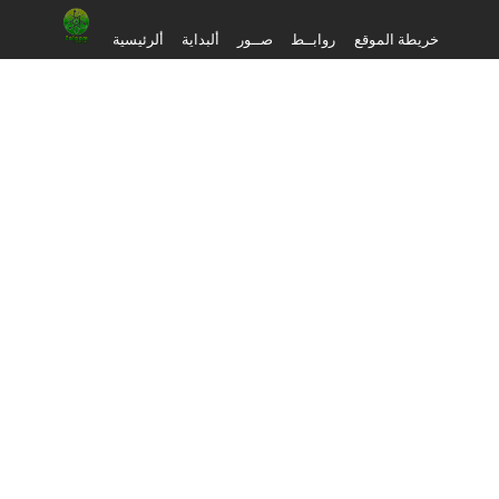
خريطة الموقع
روابــط
صــور
ألبداية
ألرئيسية