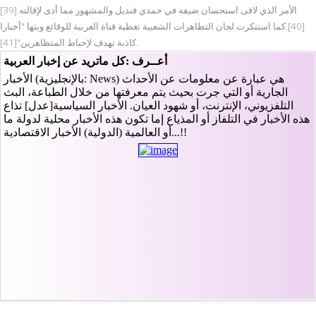
الأمر الذي لاقى استحسان ضيفه في حمدي قنديل والمشهور مما أدى لإقالته [39]
[40].كما استنكرت لجان التظاهرات الشعبية تغطية قناة العربية للوقائع وبثها "أخبارا
كاذبة تهدف لإحباط المتظاهرين"[41].