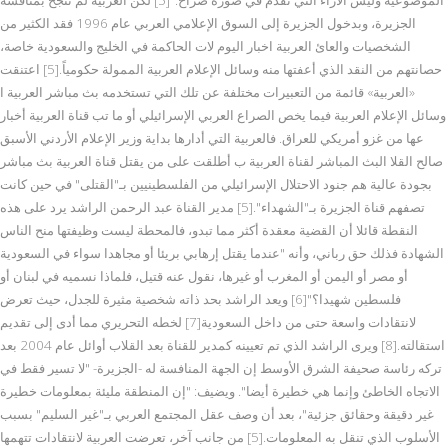
الجزيرة، وبدخول الجزيرة إلى السوق الإعلامي العربي عام 1996 فقد الكثير من
الشخصيات والعائ العربية اخبار اليوم لات الحاكمة في الخليج والسعودية خاصة،
حصانتهم من النقد الذي أعفتها منه وسائل الإعلام العربية الممولة حكومياً.[5] اعتنقت
«العربية» قائمة من التعبيرات مختلفة عن تلك التي تستخدمه بث مباشر العربية ا
وسائل الإعلام العربية فيما يخص الصراع العربي الإسرائيلي أو ما تب قناة العربية أخبار
عها من غزو أمريكي للعراق. فالعربية التي أدارها بداية وزير الإعلام الأردني الأسبق
صالح القلا البث المباشر لقناة العربية ب أطلقت على من يقتل قناة العربية بث مباشر
بجودة عالية هم جنود الاحتلال الإسرائيلي من الفلسطينيين بـ"القتلى" في حين كانت
تصفهم قناة الجزيرة بـ"الشهداء".[5] مدير القناة عبد الرحمن الراشد يرد على هذه
النقطة قائلا أن القضية معقدة أكثر مما تبدو، فالمحطة ليست وظيفتها منح الناس
الشهادة فذلك حق رباني، وأنه "عندما يقتل إرهابي بريئا أو مجاهدا سواء في السعودية
أو مصر أو اليمن أو المغرب أو غيرها، نقول عنه قتيل، فلماذا نسميه في لبنان أو
فلسطين شهيدا؟"[6] ويعد الراشد بحد ذاته شخصية مثيرة للجدل، حيث تعرض
لانتقادات واسعة حتى من داخل السعودية[7] لخطه التحريري مما أدى إلى تقديم
استقالته.[8] ويرى الراشد الذي تم تعيينه كمدير للقناة بعد القلاب أوائل عام 2004 بعد
تركه رئاسة صحيفة الشرق الأوسط إن الجهة المنافسة له -الجزيرة- "لا تسير فقط في
الاتجاه الخاطئ وإنما هي خطيرة أيضا". ويضيف: "إن المنطقة مليئة بمعلومات خطيرة
غير دقيقة وحقائق جزئية"، بعد أن وصف عقل المجتمع العربي بـ"غير السليم" بسبب
الأسلوب الذي تنقل به المعلومات.[5] من جانب آخر، تعرضت العربية لانتقادات تتهمها