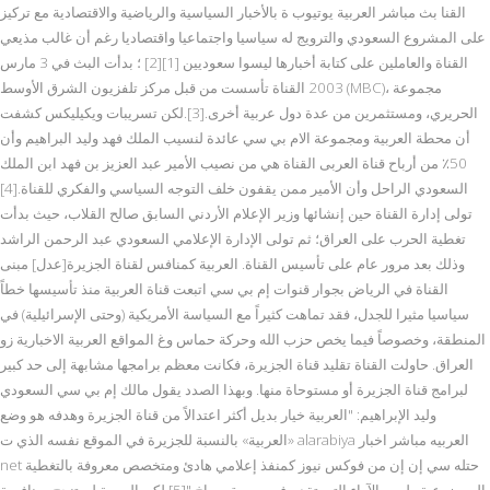
القنا بث مباشر العربية يوتيوب ة بالأخبار السياسية والرياضية والاقتصادية مع تركيز
على المشروع السعودي والترويج له سياسيا واجتماعيا واقتصاديا رغم أن غالب مذيعي
القناة والعاملين على كتابة أخبارها ليسوا سعوديين [1][2] ؛ بدأت البث في 3 مارس
2003 القناة تأسست من قبل مركز تلفزيون الشرق الأوسط (MBC)، مجموعة
الحريري، ومستثمرين من عدة دول عربية أخرى.[3].لكن تسريبات ويكيليكس كشفت
أن محطة العربية ومجموعة الام بي سي عائدة لنسيب الملك فهد وليد البراهيم وأن
50٪ من أرباح قناة العربى القناة هي من نصيب الأمير عبد العزيز بن فهد ابن الملك
السعودي الراحل وأن الأمير ممن يقفون خلف التوجه السياسي والفكري للقناة.[4]
تولى إدارة القناة حين إنشائها وزير الإعلام الأردني السابق صالح القلاب، حيث بدأت
تغطية الحرب على العراق؛ ثم تولى الإدارة الإعلامي السعودي عبد الرحمن الراشد
وذلك بعد مرور عام على تأسيس القناة. العربية كمنافس لقناة الجزيرة[عدل] مبنى
القناة في الرياض بجوار قنوات إم بي سي اتبعت قناة العربية منذ تأسيسها خطاً
سياسيا مثيرا للجدل، فقد تماهت كثيراً مع السياسة الأمريكية (وحتى الإسرائيلية) في
المنطقة، وخصوصاً فيما يخص حزب الله وحركة حماس وغ المواقع العربية الاخبارية زو
العراق. حاولت القناة تقليد قناة الجزيرة، فكانت معظم برامجها مشابهة إلى حد كبير
لبرامج قناة الجزيرة أو مستوحاة منها. وبهذا الصدد يقول مالك إم بي سي السعودي
وليد الإبراهيم: "العربية خيار بديل أكثر اعتدالاً من قناة الجزيرة وهدفه هو وضع
«العربية» بالنسبة للجزيرة في الموقع نفسه الذي ت alarabiya العربيه مباشر اخبار
net حتله سي إن إن من فوكس نيوز كمنفذ إعلامي هادئ ومتخصص معروفة بالتغطية
الموضوعية وليس الآراء التي تقدم في صورة صراخ."[5] لكن العربية لم تنجح بمنافسة