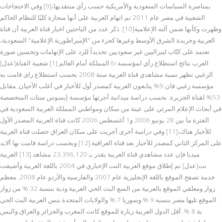
بمناصرة السياسات السعودية والأمريكية حسب رأي منتقديها،[9] وفي الاحتجاجات
الشعبية في مصر عام 2011 تم اتهام العربية على أنها منحازة كليًا للنظام الحاكم
وظهرت وكأنها ضمن آلته الإعلامية[10]. ذكر عدد من الباحثين اخبار قناة العربية أن قناة
العربية وجريدة الشرق الأوسط وغيرها كجزء من "الإمبراطورية الإعلامية" السعودية،
تعتمد على كتّاب ليبراليين غير سعوديين تحديداً للرد على الإتهامات وتحسين صورة
المملكة أمام العالم [1] شعبية القناة[عدل] tv العرب نتائج استطلاع رأي لمؤسسة
الزغبي تظهر نسبة مشاهدي قناة العربية سنة 2008 بحسب استطلاع راى قامت به
مؤسسة زغبي فان 9% يتابعون العربية كمصدر أول للأخبار في أغلب الأحيان, مقابل
53% لقناة الجزيرة. بحسب دراسة ميدانية أجرتها مؤسسة إبسوس ستات المتخصصة
في أبحاث الإعلام المرئي على عينة من سكان ومواطني المملكة العربية السعودية في
الفترة ما بين 28 يونيو 2006 و1 أغسطس 2006 كانت قناة العربية المصدر الأول
للأخبار هناك،[11] وفي دراسة أخرى أجريت على سكان العراق حصلت قناة العربية
على المركز الثاني كمصدر للأخبار بعد قناة العراقية.[12] وبحسب دراسة قامت بها ألايد
ميديا فإن عدد مشاهدي قناة العربية يقدر بـ 23,396,120 مشاهد.[13] العربية
نت[عدل] تم إطلاق موقع العربية النت الإخباري في 2004 باللغة العربية وأضيفت
خدمة تصفح الموقع باللغة الإنجليزية عام 2007 والفارسية والآردو عام 2008. معظم
زوار ومعلقي الموقع بالعربية من السع البث الحي العربية ودية بنسبة 32 % من زوار
الموقع تليها مصر بنسبة 9 % وسوريا 7 % والولايات المتحدة بنس العربية البث الحي
بة 8 %. أقل الدول العربية زيارة للموقع كانت المغرب والجزائر والعراق واليمن