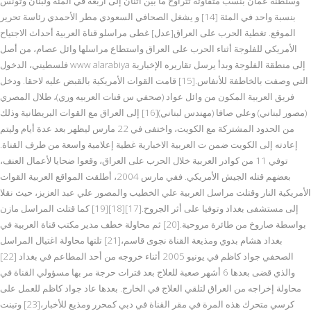
وسلطنة عمان بنسب متفاوتة تتراوح ما بين اثنان إلى أربعة في المئة ولبنان وتونس
بنسبة واحد في المئة [14] و يشغل الصحافي السعودي مطر الأحمدي رئاسة تحرير
الموقع. تغطية الحرب على العراق[عدل] غطى مراسلو قناة العربية أحداث الاجتياح
الأمريكي للفلوجة أثناء الحرب على العراق واستطاع مراسلها وائل عصام، من أصل
فلسطيني، الدخول www alarabiya إلى منطقة الفلوجة وبدأ يرسل تقاريره الإخبارية
التي وصفت بالخاطفة للأنفاس.[15] قامت القوات الأمريكية بالقبض عليه لاحقا. ودخل
فريق العربية المكون من وائل عواد (صحفي س قنات العربيه وري)، طلال المصري
(مصور لبناني) وعلي صافا (مهندس لبناني)[16] إلى العراق مع القوات البريطانية وذلك
من الحدود المشتركة مع الكويت، واختفى في 22 مارس ليظهر بعد عدة أيام وليتم
إعادته إلى الكويت ضمن ت العربية الاخبارية غطية إعلامية واسعة من طرف القناة.
توفي 11 من كوادر العربية خلال الحرب على العراق، وقعوا ضحايا لأعمال العنف،
بعضهم قتله الجيش الأمريكي. ففي مارس 2004، أطلقت المواقع العربية القوات
الأمريكية النار وقتلت مراسل العربية علي الخطيب والمصور علي عبد العزيز، حيث نقلا
إلى مستشفى بغداد وتوفيا على أثر الجروح.[17][18][19] كما قتلت المراسل مازن
بواسطة صاروخ من طائرة مروحية.[20] ثم محاولة خطف مدير مكتب قناة العربية في
بغداد هشام بدوي ومذيعة القناة نجوى قاسم،[21] تلتها محاولة اغتيال المراسل
الصحفي جواد كاظم في يونيو 2005 أثناء خروجه من أحد المطاعم في بغداد [22]
والذي قضى بعدها 6 أشهر صعبة للعلاج بعد فترات حرجة مر بها مسؤولي القناة في
محاولة إخراجه من العراق لتلقي العلاج في الخارج. بعدها عاد جواد كاظم للعمل على
كرسي متحرك هذه المرة في مقر القناة في دبي كمحرر ومذيع للأخبار،[23] وتبنت