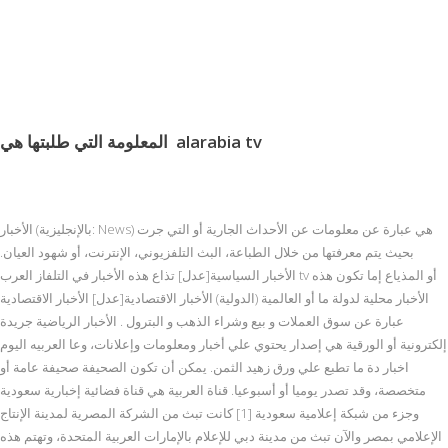
alarabia tv
المعلومة التي طلبتها هي
الأخبار (بالإنجليزية: News) هي عبارة عن معلومات عن الأحداث الجارية أو التي جرت
بحيث يتم معرفتها من خلال الطباعة، البث التلفزيوني، الإنترنت، أو شهود العيان.
الأخبار السياسية[عدل] تذاع هذه الأخبار في التلفاز العرب tv أو المذياع إما تكون هذه
الأخبار محلية لدولة ما أو العالمية (الدولية) الأخبار الاقتصادية[عدل] الأخبار الاقتصادية
عبارة عن سوق العملات و بيع وشراء الذهب و البترول . الأخبار الرياضية جريدة
إلكترونية أو الورقية هي إصدار يحتوي علي أخبار ومعلومات وإعلانات، وعا العربيه اليوم
اخبار دة ما تطبع علي ورق زهيد الثمن. يمكن أن تكون الصحيفة صحيفة عامة أو
متخصصة، وقد تصدر يوميا أو أسبوعيا. قناة العربية هي قناة فضائية إخبارية سعودية
وجزء من شبكة إعلامية سعودية [1] كانت تبث من الشركة المصرية لمدينة الإنتاج
الإعلامي بمصر والآن تبث من مدينة دبي للإعلام بالإمارات العربية المتحدة، وتهتم هذه