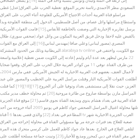
إلى أربعة في المئة ولبنان وتونس بنسبة واحد في المئة [14] و يشغل الصحافي
السعودي مطر الأحمدي رئاسة تحرير الموقع. تغطية الحرب على العراق[عدل] غطى
مراسلو قناة العربية أحداث الاجتياح الأمريكي للفلوجة أثناء الحرب على العراق
واستطاع مراسلها وائل عصام، من أصل فلسطيني، الدخول إلى منطقة الفلوجة وبدأ
يرسل تقاريره الإخبارية التي وصفت بالخاطفة للأنفاس.[15] قامت القوات الأمريكية
بالقبض عليه لاحقا. ودخل فريق العربية المكون من وائل عواد (صحفي سوري)، طلال
المصري (مصور لبناني) وعلي صافا (مهندس لبناني)[16] إلى العراق مع القوات
البريطانية وذلك من الحدود المشتركة alarabiya tv online مع الكويت، واختفى في
22 مارس ليظهر بعد عدة أيام وليتم إعادته إلى الكويت ضمن تغطية إعلامية واسعة
من طرف القناة. توفي 11 من كوادر العربية خلال الحرب على العراق، وقعوا ضحايا
لأعمال العنف، بعضهم قت العربية الاخبارية له الجيش الأمريكي. ففي مارس 2004،
أطلقت القوات الأمريكية النار وقتلت مراسل العربية علي الخطيب والمصور علي عبد
العزيز، حيث نقلا إلى مستشفى بغداد وتوفيا على أثر الجروح.[17][18][19] كما قتلت
المراسل مازن بواسطة صاروخ من طائرة مروحية.[20] ثم محاولة خطف مدير مكتب
قناة العربية في بغداد هشام بدوي ومذيعة القناة نجوى قاسم،[21] موقع قناة الجزيرة
تلتها محاولة اغتيال المراسل الصحفي جواد كاظم في يونيو 2005 أثناء خروجه من أحد
المطاعم في بغداد [22] والذي قضى بعدها 6 أ قناة tv العرب الجزيرة الاخبارية شهر
صعبة للعلاج بعد فترات حرجة مر بها مسؤولي القناة في محاولة إخراجه من العراق
لتلقي العلاج في الخارج. بعدها عاد جواد كاظم للعمل على كرسي متحرك هذه المرة
في مقر القناة في دبي كمحرر ومذيع للأخبار،[23] وتبنت جماعة مسلحة أطلقت على