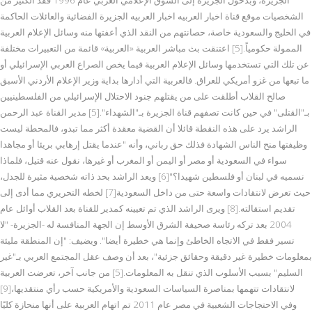
الشخصيات موقع قناة اخبار العربيه اخبار العربيه الجزيرة الفضائية والعائلات الحاكمة
في الخليج والسعودية خاصة، حصانتهم من النقد الذي أعفتها منه وسائل الإعلام العربية
الممولة حكومياً.[5] اعتنقت بث مباشر العربية «العربية» قائمة من التعبيرات مختلفة
عن تلك التي تستخدمها وسائل الإعلام العربية فيما يخص الصراع العربي الإسرائيلي أو
ما تبعها من غزو أمريكي للعراق. فالعربية التي أدارها بداية وزير الإعلام الأردني الأسبق
صالح القلاب أطلقت على من يقتلهم جنود الاحتلال الإسرائيلي من الفلسطينيين
بـ"القتلى" في حين كانت تصفهم قناة الجزيرة بـ"الشهداء".[5] مدير القناة عبد الرحمن
الراشد يرد على هذه النقطة قائلا أن القضية معقدة أكثر مما تبدو، فالمحطة ليست
وظيفتها منح الناس الشهادة فذلك حق رباني، وأنه "عندما يقتل إرهابي بريئا أو مجاهدا
سواء في السعودية أو مصر أو اليمن أو المغرب أو غيرها، نقول عنه قتيل، فلماذا
نسميه في لبنان أو فلسطين شهيدا؟"[6] ويعد الراشد بحد ذاته شخصية مثيرة للجدل،
حيث تعرض لانتقادات واسعة حتى من داخل السعودية[7] لخطه التحريري مما أدى إلى
تقديم استقالته.[8] ويرى الراشد الذي تم تعيينه كمدير للقناة بعد القلاب أوائل عام
2004 بعد تركه رئاسة صحيفة الشرق الأوسط إن الجهة المنافسة له -الجزيرة- "لا
تسير فقط في الاتجاه الخاطئ وإنما هي خطيرة أيضا". ويضيف: "إن المنطقة مليئة
بمعلومات خطيرة غير دقيقة وحقائق جزئية"، بعد أن وصف عقل المجتمع العربي بـ"غير
السليم" بسبب الأسلوب الذي تنقل به المعلومات.[5] من جانب آخر، تعرضت العربية
لانتقادات تتهمها بمناصرة السياسات السعودية والأمريكية حسب رأي منتقديها،[9]
وفي الاحتجاجات الشعبية في مصر عام 2011 تم اتهام العربية على أنها منحازة كليًا