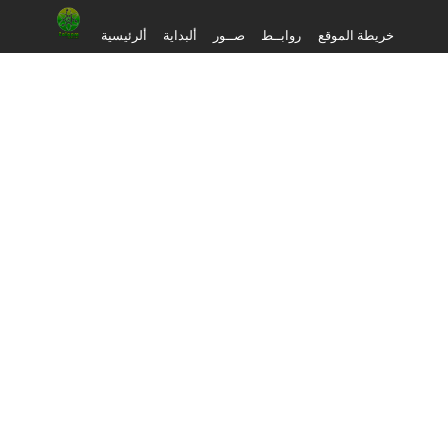
خريطة الموقع
روابــط
صــور
ألبداية
ألرئيسية