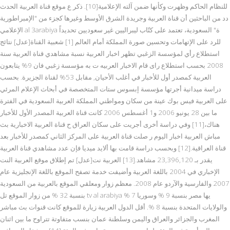
للنظام الحاكم وظهرت وكأنها ضمن آلته الإعلامية[10]. ذكر ع موقع قناة العربية الحدث
دد من الباحثين أن قناة العربية وجريدة الشرق الأوسط وغيرها كجزء من "الإمبراطورية
الإعلامي al 3arabiya ة" السعودية، تعتمد على كتّاب ليبراليين غير سعوديين تحديداً
للرد على الإتهامات وتحسين صورة المملكة أمام العالم [1] شعبية القناة[عدل] نتائج
استطلاع رأي لمؤسسة الزغبي تظهر اخبار العربية نسبة مشاهدي قناة العربية سنة
2008 بحسب استطلاع راى قام الاخبار العربیه ت به مؤسسة زغبي فان 9% يتابعون
العربية كمصدر أول للأخبار في أغلب الأحيان, مقابل 53% لقناة الجزيرة. بحسب
دراسة ميدانية أجرتها مؤسسة إبسوس ستات المتخصصة في أبحاث الإعلام المرئي
على العربية فيس بوك عينة من سكان ومواطني المملكة العربية السعودية في الفترة
ما بين 28 يونيو 2006 و1 أغسطس 2006 كانت قناة العربية المصدر الأول للأخبار
هناك،[11] وفي دراسة أخرى أجريت على سكان العراق ح قناة العربية الاخبارية بث
مباش العربية اخبار اليوم ر صلت قناة العربية على المركز الثاني كمصدر للأخبار بعد
قناة العراقية.[12] وبحسب دراسة قامت بها ألايد ميديا فإن عدد مشاهدي قناة العربية
يقدر بـ 23,396,120 مشاهد.[13] العربية نت[عدل] تم إطلاق موقع العربية النت
الإخباري في 2004 باللغة العربية وأضيفت خدمة تصفح الموقع باللغة الإنجليزية عام
2007 والفارسية والآردو عام 2008. معظم زوار ومعلقي الموقع بالعربية من السعودية
بنسبة 32 % من زوار الموقع تل tv al arabiya يها مصر بنسبة 9 % وسوريا 7 %
والولايات المتحدة بنسبة 8 %. أقل الدول العربية زيارة للموقع كانت قنوات بث مباشر
المغرب والجزائر والعراق واليمن وسلطنة عمان بنسب متفاوتة تتراوح ما بين اثنان