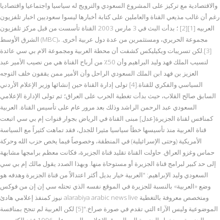
والاقتصادية مع تركيز على المشروع السعودي والترويج له سياسيا واجتماعيا واقتصاديا
رغم أن غالب مذيعي القناة والعاملين على كتابة أخبارها ليسوا سعوديين اخبار تلفزيون
العربيه [1][2] ؛ بدأت البث في 3 مارس 2003 القناة تأسست من قبل مركز تلفزيون
الشرق الأوسط (MBC)، مجموعة الحريري، ومستثمرين من عدة دول عربية أخرى.
[3].لكن تسريبات ويكيليكس كشفت أن محطة العربية ومجموعة الام بي سي عائدة
لنسيب الملك فهد وليد البراهيم وأن 50٪ من أرباح القناة هي من نصيب الأمير عبد
العزيز بن فهد ابن الملك السعودي الراحل وأن الأمير ممن يقفون خلف التوجه
السياسي والفكري للقناة.[4] تولى إدارة القناة حين إنشائها وزير الإعلام الأردني
السابق صالح القلاب، حيث بدأت تغطية الحرب على العراق؛ ثم تولى الإدارة الإعلامي
السعودي عبد الرحمن الراشد وذلك بعد مرور عام على تأسيس القناة. العربية
كمنافس لقناة الجزيرة[عدل] مبنى القناة في الرياض بجوار قنوات إم بي سي اتبعت
قناة العربية منذ تأسيسها خطاً سياسيا مثيرا للجدل، فقد تماهت كثيراً مع السياسة
الأمريكية (وحتى الإسرائيلية) في المنطقة، وخصوصاً فيما يخص حزب الله وحركة
حماس وغزو العراق. حاولت القناة تقليد قناة الجزيرة، فكانت معظم برامجها مشابهة
إلى حد كبير لبرامج قناة الجزيرة أو مستوحاة منها. وبهذا الصدد يقول مالك إم بي سي
السعودي وليد الإبراهيم: "العربية خيار بديل أكثر اعتدالاً من قناة الجزيرة وهدفه هو
وضع «العربية» بالنسبة للجزيرة في الموقع نفسه الذي تحتله سي إن إن من فوكس
نيوز كمنفذ إعلامي هادئ alarabiya arabic news live ومتخصص معروفة بالتغطية
الموضوعية وليس الآراء التي تقدم في صورة صراخ."[5] لكن العربية لم تنجح بمنافسة
الجزيرة، وبدخول الجزيرة إلى السوق الإعلامي العربي عام 1996 فقد الكثير من