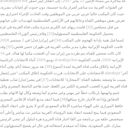
al3arabiya tv live عة متأخرة من مساء الإثنين 22 يناير 2007، إلى انفجار كبير أسفر
عن القنوات العربية بث مباشر أضرار مادية جسيمة، دون حدوث أي إصابات بشرية،
حيث كان المكتب خاليا عربي عربي من الموظفين وقت الحادث كإجراء احترازي بعد
تعرض بعض موظفي القناة وعائلاتهم في الأراضي الفلسطينية لتهديدات على حياتهم
من قبل مسلحين.[32] قامت ريهام عبد الكريم مديرة مكتب قناة العربية في غزة
بتحميل الحكومة الفلسطينية المسؤولية[33] وقام رئيس الوزراء الفلسطيني
إسماعيل هنية بإدانة الهجوم على المكتب.[34] في إيران[عدل] في 2 سبتمبر 2008
قامت الحكومة الإيرانية بطرد مدير مكتب العربية في طهران حسن فحص،[35] وقد
كان ثالث صحفي للقناة يتم طرده من إيران منذ أن افتتحت مكتبا لها هناك. في 14
يونيو 2009 أثناء الانتخابات الرئاسية al arabiya live الإيرانية 2009، قامت الحكومة
الإيرانية بإغلاق مكتب قناة العربية لمدة أسبوع.[36] بعد مرور سبعة أيام، وفي أثناء
الاحتجاجات على الانتخابات، قررت الحكومة إغلاق المكتب "حتى إشعار alarabiya آخر"
بسبب ما وصفته بتغطية القناة "المنحازة" للانتخابات.[37] في مصر[عدل] شاب تغطية
قناة العربية لثورة الغضب المصرية الكثير من اللغط، حيث هاجم الناشط المصري وائل
غنيم واتهمها بارتكاب خطأ غير مهني وغير محترم كما وصفه وكال لها الاتهام بقلب
الحقائق وإذاعة الأخبار خارج سياقها[38].فيما انتقد مذيع القناة الإعلامي المصري
حافظ الميرازي على الهواء مباشرة الإعلام السعودي الذي لا يجرؤ على انتقاد الملك
السعودي فيما يبيح لنفسه انتقاد بقية الرؤساء، العربية مباشر بث مباشر وأعلن أنه
سيخصص حلقة من برنامجه من القا اخبار قناة الجزيرة هرة لتناول أثر تنحي الرئيس
مبارك على السعودية، معلنا أنه سيقدم استقالته في حال لم يفسح المسؤولون له