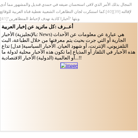
المجال بذلك الأمر الذي لاقى استحسان ضيفه في حمدي قنديل والمشهور مما أدى
لإقالته [39][40].كما استنكرت لجان التظاهرات الشعبية تغطية قناة العربية للوقائع
وبثها "أخبارا كاذبة تهدف لإحباط المتظاهرين"[41].