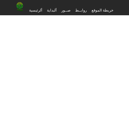
خريطة الموقع
روابــط
صــور
ألبداية
ألرئيسية