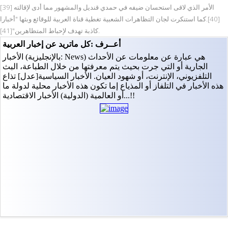
الأمر الذي لاقى استحسان ضيفه في حمدي قنديل والمشهور مما أدى لإقالته [39]
[40].كما استنكرت لجان التظاهرات الشعبية تغطية قناة العربية للوقائع وبثها "أخبارا
كاذبة تهدف لإحباط المتظاهرين"[41].