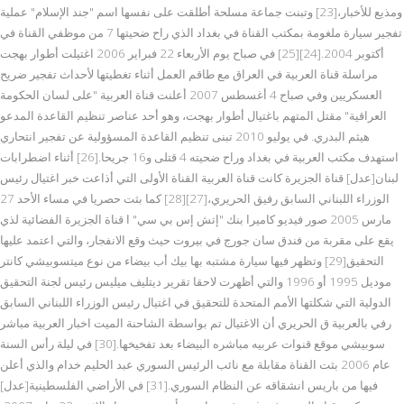
ومذيع للأخبار،[23] وتبنت جماعة مسلحة أطلقت على نفسها اسم "جند الإسلام" عملية
تفجير سيارة ملغومة بمكتب القناة في بغداد الذي راح ضحيتها 7 من موظفي القناة في
أكتوبر 2004.[24][25] في صباح يوم الأربعاء 22 فبراير 2006 اغتيلت أطوار بهجت
مراسلة قناة العربية في العراق مع طاقم العمل أثناء تغطيتها لأحداث تفجير ضريح
العسكريين وفي صباح 4 أغسطس 2007 أعلنت قناة العربية "على لسان الحكومة
العراقية" مقتل المتهم باغتيال أطوار بهجت، وهو أحد عناصر تنظيم القاعدة المدعو
هيثم البدري. في يوليو 2010 تبنى تنظيم القاعدة المسؤولية عن تفجير انتحاري
استهدف مكتب العربية في بغداد وراح ضحيته 4 قتلى و16 جريحا.[26] أثناء اضطرابات
لبنان[عدل] قناة الجزيرة كانت قناة العربية القناة الأولى التي أذاعت خبر اغتيال رئيس
الوزراء اللبناني السابق رفيق الحريري،[27][28] كما بثت حصريا في مساء الأحد 27
مارس 2005 صور فيديو كاميرا بنك "إتش إس بي سي" ا قناة الجزيرة الفضائية لذي
يقع على مقربة من فندق سان جورج في بيروت حيث وقع الانفجار، والتي اعتمد عليها
التحقيق[29] وتظهر فيها سيارة مشتبه بها بيك أب بيضاء من نوع ميتسوبيشي كانتر
موديل 1995 أو 1996 والتي أظهرت لاحقا تقرير ديتليف ميليس رئيس لجنة التحقيق
الدولية التي شكلتها الأمم المتحدة للتحقيق في اغتيال رئيس الوزراء اللبناني السابق
رفي بالعربية ق الحريري أن الاغتيال تم بواسطة الشاحنة الميت اخبار العربية مباشر
سوبيشي موقع قنوات عربيه مباشره البيضاء بعد تفخيخها.[30] في ليلة رأس السنة
عام 2006 بثت القناة مقابلة مع نائب الرئيس السوري عبد الحليم خدام والذي أعلن
فيها من باريس انشقاقه عن النظام السوري.[31] في الأراضي الفلسطينية[عدل]