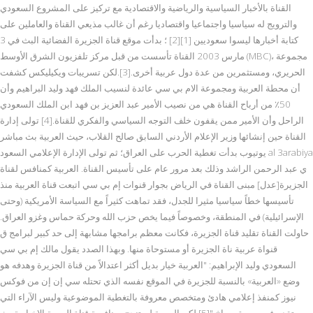
القناة بالأخبار السياسية والرياضية والاقتصادية مع تركيز على المشروع السعودي
والترويج له سياسيا واجتماعيا واقتصاديا رغم أن غالب مذيعي القناة والعاملين على
كتابة أخبارها ليسوا سعوديين [1][2] ؛ بدأت موقع قناة الجزيرة الفضائية البث في 3
مارس 2003 القناة تأسست من قبل مركز تلفزيون الشرق الأوسط (MBC)، مجموعة
الحريري، ومستثمرين من عدة دول عربية أخرى.[3].لكن تسريبات ويكيليكس كشفت
أن محطة العربية ومجموعة الام بي سي عائدة لنسيب الملك فهد وليد البراهيم وأن
50٪ من أرباح القناة هي من نصيب الأمير عبد العزيز بن فهد ابن الملك السعودي
الراحل وأن الأمير ممن يقفون خلف التوجه السياسي والفكري للقناة.[4] تولى إدارة
القناة حين إنشائها وزير الإعلام الأردني السابق صالح القلاب، حيث العربية بث مباشر
يوتيوب بدأت تغطية الحرب على العراق؛ ثم تولى الإدارة الإعلامي السعود al 3arabiya
ي عبد الرحمن الراشد وذلك بعد مرور عام على تأسيس القناة. العربية كمنافس لقناة
الجزيرة[عدل] مبنى القناة في الرياض بجوار قنوات إم بي سي اتبعت قناة العربية منذ
تأسيسها خطاً سياسيا مثيرا للجدل، فقد تماهت كثيراً مع السياسة الأمريكية (وحتى
الإسرائيلية) في المنطقة، وخصوصاً فيما يخص حزب الله وحركة حماس وغزو العراق.
حاولت القناة تقليد قناة الجزيرة، فكانت معظم برامجها مشابهة إلى حد كبير لبرامج ق
قنواة عربية ناة الجزيرة أو مستوحاة منها. وبهذا الصدد يقول مالك إم بي سي
السعودي وليد الإبراهيم: "العربية خيار بديل أكثر اعتدالاً من قناة الجزيرة وهدفه هو
وضع «العربية» بالنسبة للجزيرة في الموقع نفسه الذي تحتله سي إن إن من فوكس
نيوز كمنفذ إعلامي هادئ ومتخصص معروفة بالتغطية الموضوعية وليس الآراء التي
تقدم في صورة صراخ."[5] لكن العربية لم تنجح بمنافسة قناة العربية الاخبارية بث