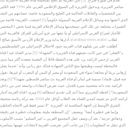
مباشر الجزيرة، وبدخول الجزيرة إلى السوق الإعلامي العربي عام 1996 فقد الكثير
من الشخصيات والعائلات الحاكمة في الخليج والسعودية خاصة، حصانتهم من النقد
الذي أعفتها منه وسائل الإعلام العربية الممولة حكومياً.[5] اعتنقت «العربية» قائمة من
التعبيرات مختلفة عن تلك التي تستخدمها وسائل الإعلام العربية فيما يخص ا المختصر
للأخبار لصراع العربي الإسرائيلي أو ما تبعها من غزو أمريكي للعراق. فالعربية التي
أدارها بداية وزير الإعلام الأردني الأسبق صالح ا al arabiya news arabic لقلاب
أطلقت على من يقتلهم قنات العربيه جنود الاحتلال الإسرائيلي من الفلسطينيين
بـ"القتلى" في حين كانت تصفهم قناة الجزيرة بـ"الشهداء".[5] مدير القناة عبد ا قناة
العربى لرحمن الراشد يرد على هذه النقطة قائلا أن القضية معقدة أكثر مما تبدو،
فالمحطة ليست وظيفتها منح الناس الشهادة فذلك حق رباني، وأنه "عندما يقتل
إرهابي بريئا أو مجاهدا سواء في السعودية أو مصر أو اليمن أو المغرب أو غيرها، نقول
عنه قتيل، فلماذا نسميه في لبنان أو قناة العربية بث مباشر فلسطين شهيدا؟"[6] ويعد
الراشد بحد ذاته شخصية مثيرة للجدل، حيث تعرض لانتقادات واسعة حتى من داخل
السعودية[7] لخطه التحريري مما أدى إلى تقديم استقالته.[8] ويرى ا قناة العربية أخبار
لراشد الذي تم تعيينه كمدير للقناة بعد القلاب أوائل عام 2004 بعد تركه رئاسة صحيفة
الشرق الأوسط إن الجهة المنافسة له -الجزيرة- "لا تسير فقط في الاتجاه الخاطئ
وإنما هي خطيرة أيضا". ويضيف: "إن المنطقة مليئة بمعلومات خطيرة غير دقيقة
وحقائق جزئية"، بعد أن وصف عقل المجتمع العربي بـ"غير السليم" بسبب الأسلوب
الذي تنقل به المعلومات.[5] من جانب آخر، تعرضت العربية لانتقادات تتهمها بمناصرة