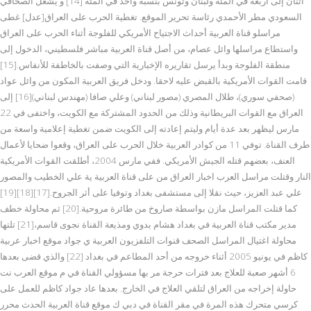
اثنان إلى أربعة في المئة ولبنان وتونس بنسبة واحد في المئة [14] و يشغل الصحافي
السعودي مطر الأحمدي رئاسة تحرير الموقع. تغطية الحرب على العراق[عدل] غطى
مراسلو قناة العربية أحداث الاجتياح الأمريكي للفلوجة أثناء الحرب على العراق
واستطاع مراسلها وائل عصام، من أصل قناة العربية مباشر فلسطيني، الدخول إلى
منطقة الفلوجة وبدأ يرسل تقاريره الإخبارية التي وصفت بالخاطفة للأنفاس.[15]
قامت القوات الأمريكية بالقبض عليه لاحقا. ودخل فريق العربية المكون من وائل عواد
(صحفي سوري)، طلال المصري (مصور لبناني) وعلي صافا (مهندس لبناني)[16] إلى
العراق مع القوات البريطانية وذلك من الحدود المشتركة مع الكويت، واختفى في 22
مارس ليظهر بعد عدة أيام وليتم إعادته إلى الكويت ضمن تغطية إعلامية واسعة من
طرف القناة. توفي 11 من كوادر العربية خلال الحرب على العراق، وقعوا ضحايا لأعمال
العنف، بعضهم قتله الجيش الأمريكي. ففي مارس 2004، أطلقت القوات الأمريكية
النار وقتلت مراسل العرب اخبار العراق من على قناة العربية ية علي الخطيب والمصور
علي عبد العزيز، حيث نقلا إلى مستشفى بغداد وتوفيا على أثر الجروح.[17][18][19]
كما قتلت المراسل مازن بواسطة صاروخ من طائرة مروحية.[20] ثم محاولة خطف
مدير مكتب قناة العربية في بغداد هشام بدوي ومذيعة القناة نجوى قاسم،[21] تلتها
محاولة اغتيال المراسل الصحف قنوات التلفزيون العربية ي جواد موقع اخبار عربية
كاظم في يونيو 2005 أثناء خروجه من أحد المطاعم في بغداد [22] والذي قضى بعدها
6 أشهر صعبة للعلاج بعد فترات حرجة مر بها مسؤولي القناة في م موقع العرب نت
حاولة إخراجه من العراق لتلقي العلاج في الخارج. بعدها عاد جواد كاظم للعمل على
كرسي متحرك هذه المرة في مقر القناة في دبي ك موقع قناة العربية الحدث محرر