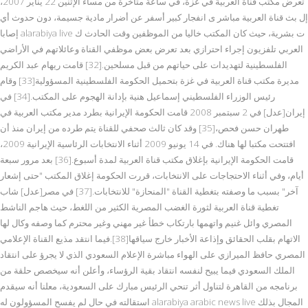
تعرض مكتب قناة العربية في غزة، في ساعة متأخرة من مساء الإثنين 22 يناير 2007،
إل بث قناة العربية مباشر ى انفجار كبير أسفر عن أضرار مادية جسيمة، دون حدوث أي
إصابا alarabiya live ت بشرية، حيث كان المكتب خاليا من الموظفين وقت الحادث ك
العربي تلفزيون إجراء احترازي بعد تعرض بعض موظفي القناة وعائلاتهم في الأراضي
الفلسطينية لتهديدات على حياتهم من قبل مسلحين.[32] قامت ريهام عبد الكريم
مديرة مكتب قناة العربية في غزة بتحميل الحكومة الفلسطينية المسؤولية[33] وقام
رئيس الوزراء الفلسطيني إسماعيل هنية بإدانة الهجوم على المكتب.[34] في
إيران[عدل] في 2 سبتمبر 2008 قامت الحكومة الإيرانية بطرد مدير مكتب العربية في
طهران حسن فحص،[35] وقد كان ثالث صحفي للقناة يتم طرده من إيران منذ أن
افتتحت مكتبا لها هناك. في 14 يونيو 2009 أثناء الانتخابات الرئاسية الإيرانية 2009،
قامت الحكومة الإيرانية بإغلاق مكتب قناة العربية لمدة أسبوع.[36] بعد مرور سبعة
أيام، وفي أثناء الاحتجاجات على الانتخابات، قررت الحكومة إغلاق المكتب "حتى إشعار
آخر" بسبب ما وصفته بتغطية القناة "المنحازة" للانتخابات.[37] في مصر[عدل] شاب
تغطية قناة العربية لثورة الغضب المصرية الكثير من اللغط، حيث هاجم الناشط
المصري وائل غنيم واتهمها بارتكاب خطأ غير مهني وغير محترم كما وصفه وكال لها
الاتهام بقلب الحقائق وإذاعة الأخبار خارج سياقها[38].فيما انتقد مذيع القناة الإعلامي
المصري حافظ الميرازي على الهواء مباشرة الإعلام السعودي الذي لا يجرؤ على انتقاد
الملك السعودي فيما يبيح لنفسه انتقاد بقية الرؤساء، وأعلن أنه سيخصص حلقة من
برنامجه من القاهرة لتناول أثر تنحي الرئيس مبارك على السعودية، معلنا أنه سيقدم
استقالته في حال لم يفسح المسؤولون له alarabiya arabic news live المجال بذلك