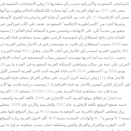
السياسات السعودية والأمريكية حسب رأي منتقديها،[9] وفي الاحتجاجات الشعبية في
مصر عام 2011 تم اتهام العربية على أنها منحازة كليًا للنظام الحاكم وظهرت وكأنها
ضمن آلته الإعلامية[10]. ذكر عدد من الباحثين أن قناة العربية وجريدة الشرق الأوسط
وغيرها كجزء من "الإمبراطورية الإعلامية" السعودية، تعتمد على كتّاب ليبراليين غير
سعوديين تحديداً للرد على الإتهامات وتحسين صورة المملكة أمام العالم [1] شعبية
القناة[عدل] نتائج استطلاع رأي لمؤسسة الزغبي تظهر نسبة مشاهدي قناة العربية
سنة 2008 بحسب استطلاع راى قامت به مؤسسة زغبي ف الاخبار مباشر العربية ان
9% يتابعون العربية كمصدر أول للأخبار في أغلب الأحيان, مقابل 53% لقناة الجزيرة.
بحسب دراسة ميدانية أجرتها مؤسسة إبسوس ستات المتخصصة في أبحاث الإعلام
المرئي على عينة من سكان ومواطني المملكة العربية السعودية في الفترة ما بين 28
يونيو 2006 و1 أغسطس 2006 كانت قناة العربية البث الحي للعربية المصدر الأول
للأخبار هناك،[11] وفي دراسة أخرى أجريت على سكان العراق حصلت قناة العربية
على المركز الثاني كمصدر للأخبار بعد قناة العراقية.[12] وبحسب دراسة قامت بها ألايد
ميديا فإن عدد مشاهدي قناة العربية يقدر بـ 23,396,120 مشاهد.[13] العربية
نت[عدل] تم إطلاق موقع العربية النت الإخباري في 2004 باللغة العربية وأضيفت
خدمة تصفح الموقع باللغة الإنجليزية عام 2007 والفارسية والآردو عام 2008. معظم
زوار ومعلقي الموقع بالعربية من السعودية بنسبة 32 % من زوار الموقع تليها مصر
بنسبة 9 % وسوريا 7 % والولايات المتحدة بنسبة 8 %. أقل الدول العربية زيارة للموقع
كانت المغرب والجزائر والعراق واليمن وسلطنة عمان بنسب متفاوتة تتراوح ما بين