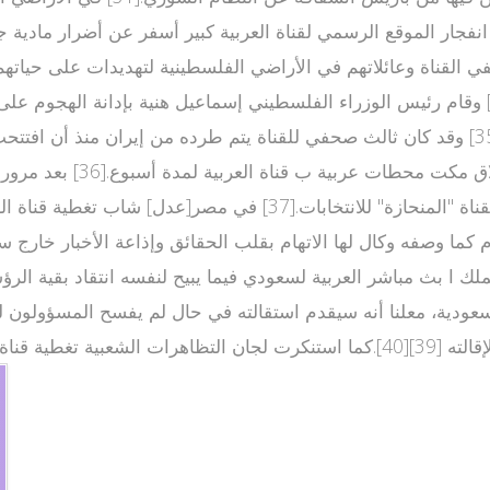
 اخبار خرة من مساء الإثنين 22 يناير 2007، إلى انفجار الموقع الرسمي لقناة العربية 
العربية الرئاسية الإيراني
إغلاق المكتب "حتى إشعار آخر" بسبب ما وصفته بتغطية القناة "الم
لملك ا بث مباشر العربية لسعودي فيما يبيح لنفسه انتقاد بقية ال
لسعودية، معلنا أنه سيقدم استقالته في حال لم يفسح المسؤولون