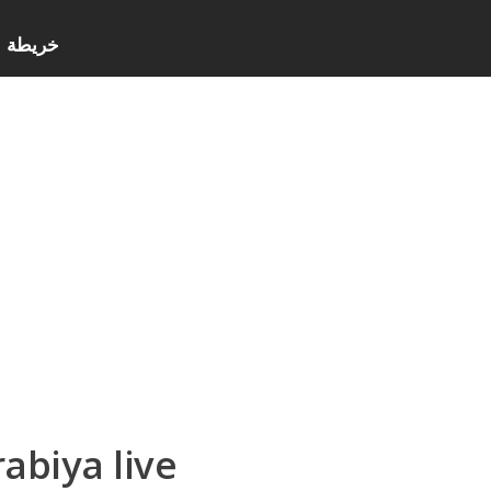
خريطة ا
abiya live