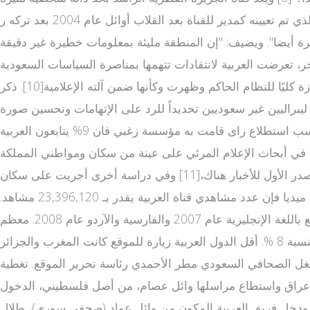
للجدل، حيث تعرض لانتقادات واسعة حتى من داخل السعودية[7] لخطه التحريري مما أدى إلى تقديم استقالته.[8] ويرى الراشد الذي تم تعيينه كمدير للقناة بعد القلاب أوائل عام 2004 بعد تركه ر
رة أيضا". ويضيف: "إن المنطقة مليئة بمعلومات خطيرة غير دقيقة
 المجتمع العربي بـ"غير السليم" بسبب الأسلوب الذي تنقل به المعلومات.[5] من جانب آخر، تعرضت العربية لانتقادات تتهمها بمناصرة السياسات السعودية
والأمريكية حسب رأي منتقديها،[9] وفي الا رابط قناة العربية حتجاجات الشعبية في مصر عام 2011 تم اتهام العربية على أنها منحازة كليًا للنظام الحاكم وظهرت وكأنها ضمن آلته الإعلامية[10]. ذكر
ليبراليين غير سعوديين تحديداً للرد على الإتهامات وتحسين صورة
المملكة أمام العالم [1] شعبية القناة[عدل] نتائج استطلاع رأي لمؤسسة الزغبي تظهر نسبة مشاهدي قناة العربية سنة 2008 بحسب استطلاع راى قامت به مؤسسة زغبي فان 9% يتابعون العربية
سوس ستات المتخصصة في أبحاث الإعلام المرئي على عينة من سكان ومواطني المملكة
العربية السعودية في الفترة ما بين 28 يونيو مباشر قناة العربية 2006 و1 أ موقع بالعربي غسطس 2006 كانت قناة العربية المصدر الأول للأخبار هناك،[11] وفي دراسة أخرى أجريت على سكان
العراق حصلت قناة العربية على ا الاخبار العربیه لمركز الثاني كمصدر للأخبار بعد قناة العراقية.[12] وبحسب دراسة قامت بها ألايد ميديا فإن عدد مشاهدي قناة العربية يقدر بـ 23,396,120 مشاهد.
[13] العربية نت[عدل] القنوات العربية تم إطلاق موقع العربية النت الإخباري في 2004 باللغة العربية وأضيفت خدمة تصفح الموقع باللغة الإنجليزية عام 2007 والفارسية والآردو عام 2008. معظم
زوار ومعلقي الموقع بالعربية من السعودية بنسبة 32 % من زوار الموقع تليها مصر بنسبة 9 % وسوريا 7 % والولايات المتحدة بنسبة 8 %. أقل الدول العربية زيارة للموقع كانت المغرب والجزائر
سلطنة عمان بنسب متفاوتة تتراوح ما بين اثنان إلى أربعة في المئة ولبنان وتونس بنسبة واحد في المئة [14] و يشغل الصحافي السعودي مطر الأحمدي رئاسة تحرير الموقع. تغطية
شر عراق واستطاع مراسلها وائل عصام، من أصل فلسطيني، الدخول
س.[15] قامت القوات الأمريكية بالقبض عليه لاحقا. ودخل فريق العربية المكون من وائل عواد (صحفي سوري)، طلال