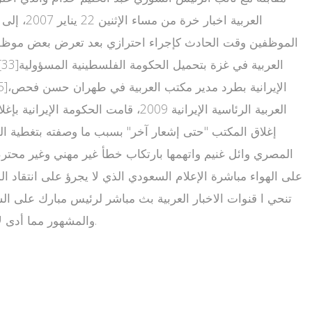
العربية
على الهواء مباشرة الإعلام السعودي الذي لا يجرؤ على انتقاد ا
تنحي ا قنوات الاخبار العربية بث مباشر لرئيس مبارك على ا
والمشهور مما أدى لإقالته [39][40].كما استنكرت لجان التظاهرات الشعبية تغطية قناة العربية للوقائع وبثها "أخبارا كاذبة تهدف لإحباط المتظاهرين"[41].