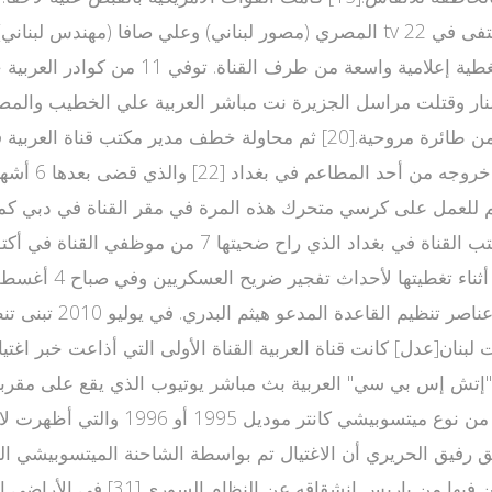
مارس ليظهر بعد عدة أيام وليتم إعادته إ
أطلقت القوات الأمريكية النار وقتلت مراسل الجزيرة نت مباشر العربية علي ا
اغتيال المرا
المتهم باغتيال أطوا
رس 2005 صور فيديو كاميرا بنك "إتش إس بي سي" العربية بث مباشر يوتيوب الذ
عليها التحقيق[29] وتظهر فيها سيارة م
مقابلة مع نائب الرئيس السوري عبد