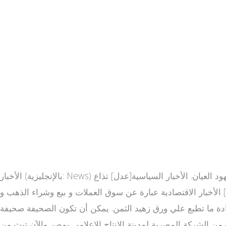
الأخبار (بالإنجليزية: News) هي عبارة عن معلومات عن الأحداث الجارية أو التي جرت بحيث يتم معرفتها من خلال الطباعة، البث التلفزيوني، الإنترنت، أو شهود العيان. الأخبار السياسية[عدل] تذاع
عدل] الأخبار الاقتصادية عبارة عن سوق العملات و بيع وشراء الذهب و
بع علي ورق زهيد الثمن. يمكن أن تكون الصحيفة صحيفة alarabiya عامة أو
أسبوعيا. قناة العربية هي قناة فضائية إخبارية سعودية وجزء من شبكة إعلامية سعودية [1] كانت تبث من الشركة المصرية لمدينة الإنتاج الإعلامي بمصر والآن تبث من