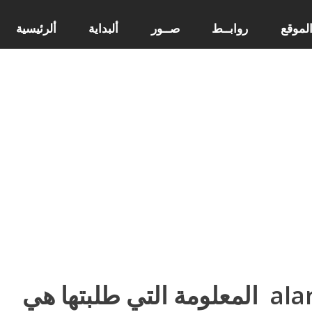
لموقع
روابــط
صــور
ألبداية
ألرئيسية
alar
المعلومة التي طلبتها هي