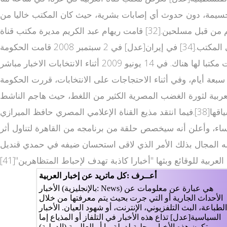
كبير أسفر عن أضرار مادية جسيمة، دون حدوث أي إصابات بشرية، حيث كان المكتب خاليا من
الموظفين وقت الحادث كإجراء احترازي بعد تعرض بعض موظفي القناة وعائلاتهم في الأراضي الفلسطينية لتهديدات على حياتهم من قبل مسلحين.[32] قامت ريهام عبد الكريم مديرة مكتب قناة
العربية في غزة بتحميل الحكومة الفلسطينية المسؤولية[33] وقام رئيس الوزراء الفلسطيني إسماعيل هنية بإدانة الهجوم على المكتب.[34] في إيران[عدل] في 2 سبتمبر 2008 قامت الحكومة
الإيرانية بطرد مدير مكتب العربية في طهران حسن فحص،[35] وقد كان ثالث صحفي للقناة يتم طرده من إيران منذ أن افتتحت مكتبا لها هناك. في 14 يونيو 2009 أثناء الانتخابات الاخبار مباشر
ة 2009، قامت الحكومة الإيرانية بإغلاق مكت محطات عربية ب قناة العربية لمدة أسبوع.[36] بعد مرور سبعة أيام، وفي أثناء الاحتجاجات على الانتخابات، قررت الحكومة
نحازة" للانتخابات.[37] في مصر[عدل] شاب تغطية قناة العربية لثورة الغضب المصرية الكثير من اللغط، حيث هاجم الناشط
المصري وائل غنيم واتهمها بارتكاب خطأ غير مهني وغير محترم كما وصفه وكال لها الاتهام بقلب الحقائق وإذاعة الأخبار خارج سياقها[38].فيما انتقد مذيع القناة الإعلامي المصري حافظ الميرازي
رؤساء، وأعلن أنه سيخصص حلقة من برنامجه من القاهرة لتناول أثر
 له المجال بذلك الأمر الذي لاقى استحسان ضيفه في حمدي قنديل