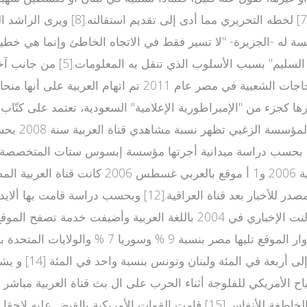
فسة له -الجزيرة- "لا تسير فقط في الاتجاه الخاطئ وإنما هي خطي
وحقائق جزئية"، بعد أن وصف عقل
ا كجزء من "الإمبراطورية الإعلامية" السعودية، تعتمد على كتّاب 
ي أغلب الأحيان, مقابل 53% لقناة الجزيرة. بحسب دراسة ميدانية أجرتها مؤسسة إب
والعراق واليمن و
اح الأمريكي للفلوجة أثناء الحرب على ال بث قناة العربية مبا
إلى منطقة الفلوجة وبدأ يرسل تقاريره الإخبارية التي وصفت بالخاطفة للأنفا