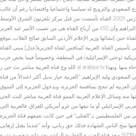
روع السعودي والترويج له سياسيا واجتماعيا واقتصاديا رغم أن غالب
مذيعي القناة والعاملين على كتابة أخبارها ليسوا سعوديين [1][2] ؛ بدأت البث في 3 مارس 2003 القناة تأسست من قبل مركز تلفزيون الشرق الأوسط (MBC)، مجموعة الحريري، ومستثمرين من
عدة دول عربية أخرى.[3].لكن تسريبات ويكيليكس كشفت أن محطة العربية ومجموعة الام بي سي عائدة لنسيب الملك فهد وليد البراهيم وأن 50٪ من أرباح القناة هي من نصيب الأمير عبد العزيز
لف التوجه السياسي والفكري للقناة.[4] تولى إدا قنوات عربية رة القناة حين إنشائها وزير الإعلام الأردني السابق صالح القلاب، موقع
تأسيس القناة. العربية كمنافس لقناة الجزيرة[عدل] مبنى القناة
أمريكية (وحتى الإسرائيلية) في المنطقة، وخصوصاً فيما يخص حزب
الله وح قناة العربية مباشر بث حي ر al arabiya tv كة حماس وغزو العراق. حاولت القناة تقليد قناة الجزيرة، فكانت معظم برامجها مشابهة إلى حد كبير لبرامج قناة الجزيرة أو مستوحاة منها. وبهذا
بية خيار بديل أكثر اعتدالاً من قناة al arrabia الجزيرة وهدفه هو وضع «العربية» بالنسبة للجزيرة في الموقع نفسه الذي تحتله سي إن إن
نيوز كمنفذ إعلامي هادئ ومتخصص معروفة بالتغطية الموضوعية وليس الآراء التي تقدم في صورة صراخ."[5] لكن العربية لم تنجح بمنافسة الجزيرة، وبدخول الجزيرة إلى السوق
ذي أعفتها منه وسائل الإعلام العربية الممو قناة العربية مباشر البث الحي
 العربي الإسرائيلي أو ما تبعها من غزو أمريكي للعراق. فالعربية التي
ئيلي من الفلسطينيين بـ"القتلى" في حين كانت تصفهم قناة الجزيرة
 وظيفتها منح الناس الشهادة فذلك حق رباني، وأنه "عندما يقتل إرهابي
بريئا أو مجاهدا سواء في السعودية أو مصر أو اليمن أو المغرب أو غيرها، نقول عنه قتيل، فلماذا نسميه في لبنان أو فلسطين شهيدا؟"[6] ويعد قناة الجزيرة القطرية الراشد بحد ذاته شخصية مثيرة