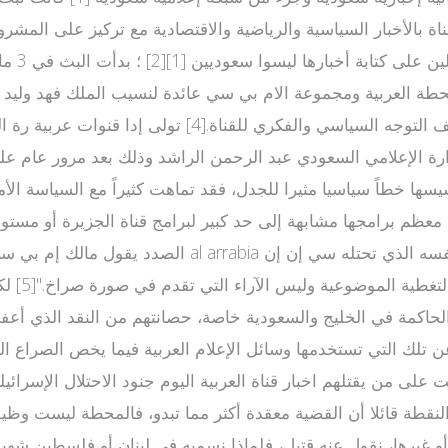
لقناة بالأخبار السياسية والرياضية والاقتصادية مع تركيز على المش
بن فهد ابن الملك السعودي الراحل وأن الأمير ممن يقفون خ
رة الإعلامي السعودي عبد الرحمن الراشد وذلك بعد مرور عام على 
يسها خطاً سياسيا مثيرا للجدل، فقد تماهت كثيراً مع السياسة ال
الصدد يقول مالك إم بي سي السعودي وليد الإبراهيم: "العر
من فوكس 
شخصيات والعائلات الحاكمة في الخليج والسعودية خاصة، حصانتهم من النقد ال
 مختلفة عن تلك التي تستخدمها وسائل الإعلام العربية فيما يخص الصراع
قت على من يقتلهم اخبار قناة العربية اليوم جنود الاحتلال الإسرا
د على هذه النقطة قائلا أن القضية معقدة أكثر مما تبدو، فالمحطة ليست