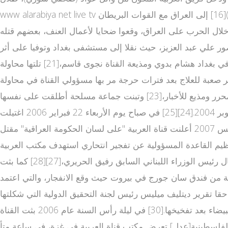
www alarabiya net live tv المصري (مصور لبناني) وعلي صافا (مهندس لبناني)[16] إلى العراق مع القوات البريطان tv عربي مباشر ية وذلك من الحدود المشتركة مع الكويت، واختفى في 22
لى الكويت ضمن تغطية إعلامية واسعة من طرف القناة. توفي 11 من كوادر العربية خلال الحرب على العراق، وقعوا ضحايا لأعمال العنف، بعضهم قتله
لخطيب والمصور علي عبد العزيز، حيث نقلا إلى مستشفى بغداد وتوفيا على أثر
الجروح.[17][18][19] كما قتلت المراسل مازن بواسطة صاروخ من طائرة مروحية.[20] ثم محاولة خطف مدير مكتب قناة العربية في بغداد هشام بدوي ومذيعة القناة نجوى قاسم،[21] تلتها محاولة
سل الصحفي جواد كاظم في يونيو 2005 أثناء خروجه من أحد المطاعم في بغداد [22] والذي قضى بعدها 6 أشهر صعبة للعلاج بعد فترات حرجة مر بها مسؤولي القناة في محاولة
إخراجه من العراق لتلقي العلاج في الخارج. بعدها عاد جواد كاظم للعمل على كرسي متحرك هذه المرة في مقر القناة في دبي كمحرر ومذيع للأخبار،[23] وتبنت جماعة مسلحة أطلقت على نفسها
اسم "جند الإسلام" عملية تفجير العربية مباشر سيارة ملغومة بمكتب القناة في بغداد الذي راح ضحيتها 7 من موظفي القناة في أكتوبر 2004.[24][25] في صباح يوم الأربعاء 22 فبراير 2006 اغتيلت
أطوار بهجت مراسلة قناة العربية في العراق مع طاقم العمل أثناء تغطيتها لأحداث تفجير ضريح العسكريين وفي صباح 4 أغسطس 2007 أعلنت قناة العربية "على لسان الحكومة العراقية" مقتل
ر بهجت، مشاهدة القنوات العربية وهو أحد عناصر تنظيم القاعدة المدعو هيثم البدري. في يوليو 2010 تبنى تنظيم القاعدة المسؤولية عن تفجير انتحاري استهدف مكتب العربية
في بغداد وراح ضحيته 4 قتلى و16 جريحا.[26] أثناء اضطرابات لبنان[عدل] كانت قناة العربية القناة الأولى التي أذاعت خبر اغتيال رئيس الوزراء اللبناني السابق رفيق الحريري،[27][28] كما بثت
ي يقع على مقربة من فندق سان جورج في بيروت حيث وقع الانفجار، والتي اعتمد
شتبه بها بيك أب بيضاء من نوع ميتسوبيشي كانتر موديل 1995 أو 1996 والتي أظهرت لاحقا تقرير ديتليف ميليس رئيس لجنة التحقيق الدولية التي شكلتها
الأمم المتحدة للتحقيق في اغتيال رئيس الوزراء اللبناني السابق رفيق الحريري أن الاغتيال تم بواسطة الشاحنة الميتسوبيشي البيضاء بعد تفخيخها.[30] في ليلة رأس السنة عام 2006 بثت القناة
 الحليم خدام والذي أعلن فيها من باريس انشقاقه عن النظام السوري.[31] في الأراضي الفلسطينية[عدل] تعرض مكتب قناة العربية في غزة، في ساعة متأ