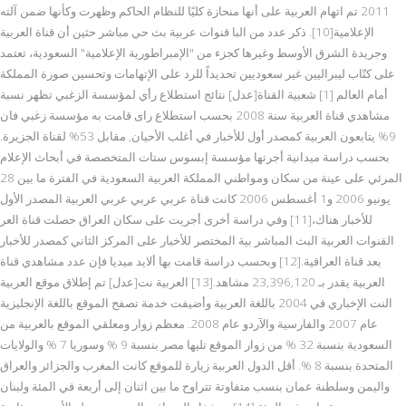
2011 تم اتهام العربية على أنها منحازة كليًا للنظام الحاكم وظهرت وكأنها ضمن آلته
الإعلامية[10]. ذكر عدد من البا قنوات عربية بث حي مباشر حثين أن قناة العربية
وجريدة الشرق الأوسط وغيرها كجزء من "الإمبراطورية الإعلامية" السعودية، تعتمد
على كتّاب ليبراليين غير سعوديين تحديداً للرد على الإتهامات وتحسين صورة المملكة
أمام العالم [1] شعبية القناة[عدل] نتائج استطلاع رأي لمؤسسة الزغبي تظهر نسبة
مشاهدي قناة العربية سنة 2008 بحسب استطلاع راى قامت به مؤسسة زغبي فان
9% يتابعون العربية كمصدر أول للأخبار في أغلب الأحيان, مقابل 53% لقناة الجزيرة.
بحسب دراسة ميدانية أجرتها مؤسسة إبسوس ستات المتخصصة في أبحاث الإعلام
المرئي على عينة من سكان ومواطني المملكة العربية السعودية في الفترة ما بين 28
يونيو 2006 و1 أغسطس 2006 كانت قناة عربي عربي عربي العربية المصدر الأول
للأخبار هناك،[11] وفي دراسة أخرى أجريت على سكان العراق حصلت قناة العر
القنوات العربية البث المباشر بية المختصر للأخبار على المركز الثاني كمصدر للأخبار
بعد قناة العراقية.[12] وبحسب دراسة قامت بها ألايد ميديا فإن عدد مشاهدي قناة
العربية يقدر بـ 23,396,120 مشاهد.[13] العربية نت[عدل] تم إطلاق موقع العربية
النت الإخباري في 2004 باللغة العربية وأضيفت خدمة تصفح الموقع باللغة الإنجليزية
عام 2007 والفارسية والآردو عام 2008. معظم زوار ومعلقي الموقع بالعربية من
السعودية بنسبة 32 % من زوار الموقع تليها مصر بنسبة 9 % وسوريا 7 % والولايات
المتحدة بنسبة 8 %. أقل الدول العربية زيارة للموقع كانت المغرب والجزائر والعراق
واليمن وسلطنة عمان بنسب متفاوتة تتراوح ما بين اثنان إلى أربعة في المئة ولبنان