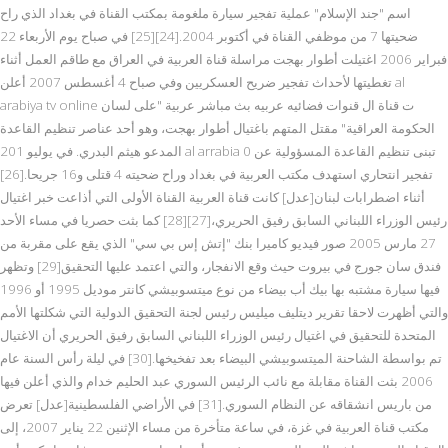
اسم "جند الإسلام" عملية تفجير سيارة ملغومة بمكتب القناة في بغداد الذي راح
ضحيتها 7 من موظفي القناة في أكتوبر 2004.[24][25] في صباح يوم الأربعاء 22
فبراير 2006 اغتيلت أطوار بهجت مراسلة قناة العربية في العراق مع طاقم العمل أثناء
تغطيتها لأحداث تفجير ضريح العسكريين وفي صباح 4 أغسطس 2007 أعلن al
arabiya tv online ت قناة ال قنوات فضائيه عربيه بث مباشر عربية "على لسان
الحكومة العراقية" مقتل المتهم باغتيال أطوار بهجت، وهو أحد عناصر تنظيم القاعدة
المدعو هيثم البدري. في يوليو 201 al arrabia 0 تبنى تنظيم القاعدة المسؤولية عن
تفجير انتحاري استهدف مكتب العربية في بغداد وراح ضحيته 4 قتلى و16 جريحا.[26]
أثناء اضطرابات لبنان[عدل] كانت قناة العربية القناة الأولى التي أذاعت خبر اغتيال
رئيس الوزراء اللبناني السابق رفيق الحريري،[27][28] كما بثت حصريا في مساء الأحد
27 مارس 2005 صور فيديو كاميرا بنك "إتش إس بي سي" الذي يقع على مقربة من
فندق سان جورج في بيروت حيث وقع الانفجار، والتي اعتمد عليها التحقيق[29] وتظهر
فيها سيارة مشتبه بها بيك أب بيضاء من نوع ميتسوبيشي كانتر موديل 1995 أو 1996
والتي أظهرت لاحقا تقرير ديتليف ميليس رئيس لجنة التحقيق الدولية التي شكلتها الأمم
المتحدة للتحقيق في اغتيال رئيس الوزراء اللبناني السابق رفيق الحريري أن الاغتيال
تم بواسطة الشاحنة الميتسوبيشي البيضاء بعد تفخيخها.[30] في ليلة رأس السنة عام
2006 بثت القناة مقابلة مع نائب الرئيس السوري عبد الحليم خدام والذي أعلن فيها
من باريس انشقاقه عن النظام السوري.[31] في الأراضي الفلسطينية[عدل] تعرض
مكتب قناة العربية في غزة، في ساعة متأخرة من مساء الإثنين 22 يناير 2007، إلى