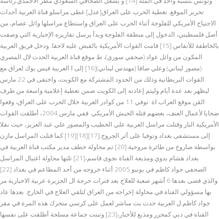
وتونس بنسبة واحد في المئة [14] و يشغل الصحافي السعودي مطر الأحمدي رئاسة
تحرير الموقع. تغطية الحرب على العراق[عدل] غطى مراسلو قناة العربية أحداث
الاجتياح الأمريكي للفلوجة أثناء الحرب على العراق واستطاع مراسلها وائل عصام، من
أصل فلسطيني، الدخول إلى منطقة الفلوجة وبدأ يرسل تقاريره الإخبارية التي وصفت
بالخاطفة للأنفاس.[15] قامت القوات الأمريكية بالقبض عليه لاحقا. ودخل فريق العربية
المكون من وائل عواد (صحفي سوري)، ط موقع قناة العربية الحدث لال المصري
(مصور لبناني) وعلي صافا (مهندس لبناني)[16] إلى ا العربية فيس بوك لعراق مع
القوات البريطانية وذلك من الحدود المشتركة مع الكويت، واختفى في 22 مارس
ليظهر بعد عدة أيام وليتم إعادته إلى الكويت ضمن تغطية إعلامية واسعة من طرف
القن موقع العراب اة. توفي 11 من كوادر العربية خلال الحرب على العراق، وقعوا
ضحايا لأعمال العنف، بعضهم قتله الجيش الأمريكي. ففي مارس 2004، أطلقت القوات
الأمريكية النار وقتلت مراسل العربية علي الخطيب والمصور علي عبد العزيز، حيث نقلا
إلى مستشفى بغداد وتوفيا على أثر الجروح.[17][18][19] كما قتلت المراسل مازن
بواسطة صاروخ من طائرة مروحية.[20] ثم محاولة خطف مدير مكتب قناة العربية في
بغداد هشام بدوي ومذيعة القناة نجوى قاسم،[21] تلتها محاولة اغتيال المراسل
الصحفي جواد كاظم في يونيو 2005 أثناء خروجه من أحد المطاعم في بغداد [22]
والذي قضى بعدها 6 أشهر صعبة للعلاج بعد فترات حرجة ال الجزيرة عربية الاخبارية مر
بها مسؤولي القناة في محاولة إخراجه من العراق لتلقي العلاج في الخارج. بعدها عاد
جواد كاظم ل العربية حدث بث مباشر لعمل على كرسي متحرك هذه المرة في مقر
القناة في دبي كمحرر ومذيع للأخبار،[23] وتبنت جماعة مسلحة أطلقت على نفسها