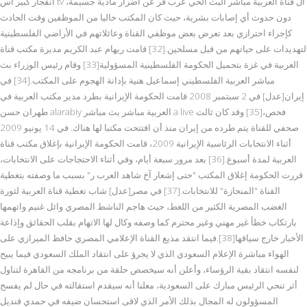
انفجار كبير أس tv ال قناة العربية مباشر البث الحي عرب فر عن أضرار مادية جسيمة،
دون حدوث أي إصابات بشرية، حيث كان المكتب خاليا من الموظفين وقت الحادث
كإجراء احترازي بعد تعرض بعض موظفي القناة وعائلاتهم في الأراضي الفلسطينية
لتهديدات على حياتهم من قبل مسلحين.[32] قامت ريهام عبد الكريم مديرة مكتب قناة
العربية في غزة بتحميل الحكومة الفلسطينية المسؤولية[33] وقام رئيس الوزراء بث
مباشر العربية الفلسطيني إسماعيل هنية بإدانة الهجوم على المكتب.[34] في
إيران[عدل] في 2 سبتمبر 2008 قامت الحكومة الإيرانية بطرد مدير مكتب العربية في
طهران حسن alarabiy العربية مباشر بث مباشر a live فحص،[35] وقد كان ثالث
صحفي للقناة يتم طرده من إيران منذ أن افتتحت مكتبا لها هناك. في 14 يونيو 2009
أثناء الانتخابات الرئاسية الإيرانية 2009، قامت الحكومة الإيرانية بإغلاق مكتب قناة
العربية لمدة أسبوع.[36] بعد مرور سبعة أيام، وفي أثناء الاحتجاجات على الانتخابات،
قررت الحكومة إغلاق المكتب "حتى إشعار آخ شاهد العرب ر" بسبب ما وصفته بتغطية
القناة "المنحازة" للانتخابات.[37] في مصر[عدل] شاب تغطية قناة العربية لثورة
الغضب المصرية الكثير من اللغط، حيث هاجم الناشط المصري وائل غنيم واتهمها
بارتكاب خطأ غير مهني وغير محترم كما وصفه وكال لها الاتهام بقلب الحقائق وإذاعة
الأخبار خارج سياقها[38].فيما انتقد مذيع القناة الإعلامي المصري حافظ الميرازي على
الهواء مباشرة الإعلام السعودي الذي لا يجرؤ على انتقاد الملك السعودي فيما يبيح
لنفسه انتقاد بقية الرؤساء، وأعلن أنه سيخصص حلقة من برنامجه من القاهرة لتناول
أثر تنحي الرئيس مبارك على السعودية، معلنا أنه سيقدم استقالته في حال لم يفسح
المسؤولون له المجال بذلك الأمر الذي لاقى استحسان ضيفه في حمدي قنديل