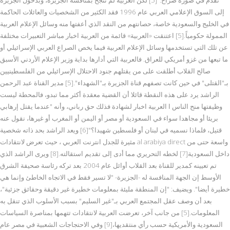
إلى السوق الإعلامي العربي عام 1996 فقد الكثير من الشخصيات والعائلات الحاكمة
في الخليج والسعودية خاصة، حصانتهم من النقد الذي أعفتها منه وسائل الإعلام العربية
الممولة حكومياً.[5] اعتنقت «العربية» قائمة من العربية اخبار مباشر التعبيرات مختلفة
عن تلك التي تستخدمها وسائل الإعلام العربية فيما يخص الصراع العربي الإسرائيلي أو
ما تبعها من غزو أمريكي للعراق. فالعربية التي أدارها بداية وزير الإعلام الأردني الأسبق
صالح القلاب أطلقت على من يقتلهم جنود الاحتلال الإسرائيلي من الفلسطينيين
بـ"القتلى" في حين كانت تصفهم قناة الجزيرة بـ"الشهداء".[5] مدير القناة عبد الرحمن
الراشد يرد على هذه النقطة قائلا أن القضية معقدة أكثر مما تبدو، فالمحطة ليست
وظيفتها منح الناس ا العربية اخبار لشهادة فذلك حق رباني، وأنه "عندما يقتل إرهابي
بريئا أو مجاهدا سواء في السعودية أو مصر أو اليمن أو المغرب أو غيرها، نقول عنه
قتيل، فلماذا نسميه في لبنان أو فلسطين شهيدا؟"[6] ويعد الراشد بحد ذاته شخصية
مثيرة للجدل انترنت العربي ، حيث تعرض لانتقادات al arabiya direct واسعة حتى من
داخل السعودية[7] لخطه التحريري مما أدى إلى تقديم استقالته.[8] ويرى الراشد الذي
تم تعيينه كمدير للقناة بعد القلاب أوائل عام 2004 بعد تركه رئاسة صحيفة الشرق
الأوسط إن الجهة المنافسة له -الجزيرة- "لا تسير فقط في الاتجاه الخاطئ وإنما هي
خطيرة أيضا". ويضيف: "إن المنطقة مليئة بمعلومات خطيرة غير دقيقة وحقائق جزئية"،
بعد أن وصف عقل المجتمع العربي بـ"غير السليم" بسبب الأسلوب الذي تنقل به
المعلومات.[5] من جانب آخر، تعرضت العربية لانتقادات تتهمها بمناصرة السياسات
السعودية والأمريكية حسب رأي منتقديها،[9] وفي الاحتجاجات الشعبية في مصر عام