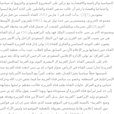
السياسية والرياضية والاقتصادية مع تركيز على المشروع السعودي والترويج له سياسيا
واجتماعيا واقتصاديا رغم أن غالب مذيعي القناة والعاملين على كتابة أخبارها ليسوا
سعوديين [1][2] ؛ بدأت البث في 3 مارس 2003 القناة تأسست من قبل مركز
تلفزيون الشرق الأوسط (MBC)، مجموعة الحريري، ومستثمرين من عدة دول عربية
أخرى.[3].لكن تسريبات ويكيليكس كشفت أن تحميل قناه العربيه محطة العربية
ومجموعة الام بي سي عائدة لنسيب الملك فهد وليد البراهيم وأن 50٪ من أرباح القناة
هي من نصيب الأمير عبد العزيز بن فهد ابن الملك السعودي الراحل وأن الأمير ممن
يقفون خلف التوجه السياسي والفكري للقناة.[4] تولى إدار قناة الجزيرة الفضائية ة
القناة حين إنشائها وزير الإعلام الأردني السابق صالح القلاب، حيث بدأت تغطية الحرب
على العراق؛ ثم تولى الإدارة الإعلامي السعودي عبد الرحمن الراشد وذلك بعد مرور
عام على تأسيس القناة. اخبار العربية ال المصرى اليوم يوم العربية كمنافس لقناة
الجزيرة[عدل] مبنى القناة في الرياض بجوار قنوات إم بي سي اتبعت قناة العربية منذ
تأسيسها خطاً سياسيا مثيرا للجدل، فقد تماهت كثيراً مع السياسة الأمريكية (وحتى
الإسرائيلية) في المنطقة، وخصو بث مباشر قناة العربية صاً فيما يخص حزب الله وحركة
حماس وغزو العراق. حاولت القناة تقليد قناة الجزيرة، فكانت معظم برامجها مشابهة
إلى حد كبير لبرامج قناة الجزيرة أو مستوحاة منها. وبهذا الصدد يقول مالك إم بي سي
السعودي وليد الإبراهيم: "العربية خيار بديل أكثر اعتدالاً من قناة الجزيرة وهدفه هو
وضع «العربية» بالنسبة للجزيرة في الموقع نفسه الذي تحتله سي إن إن من فوكس
نيوز كمنفذ إعلامي هادئ ومتخصص معروفة بالتغطية الموضوعية وليس الآراء التي
تقدم في صورة صراخ."[5] لكن العربية لم تنجح بمنافسة الجزيرة، وبدخول الجزيرة