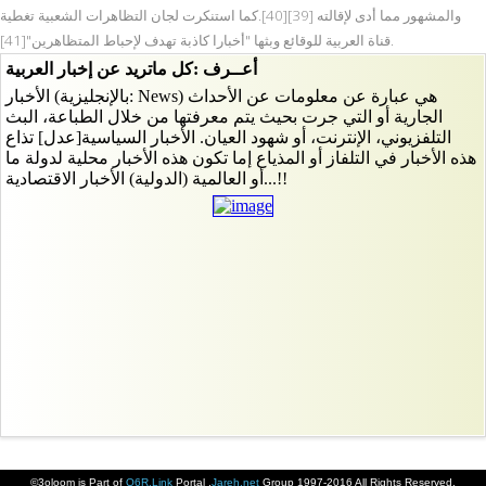
والمشهور مما أدى لإقالته [39][40].كما استنكرت لجان التظاهرات الشعبية تغطية
قناة العربية للوقائع وبثها "أخبارا كاذبة تهدف لإحباط المتظاهرين"[41].
©3oloom is Part of
Q6R.Link
Portal ,
Jareh.net
Group 1997-2016 All Rights Reserved.