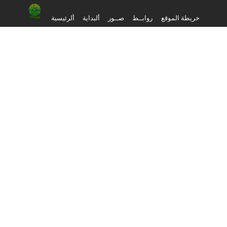
خريطة الموقع
روابــط
صــور
ألبداية
ألرئيسية