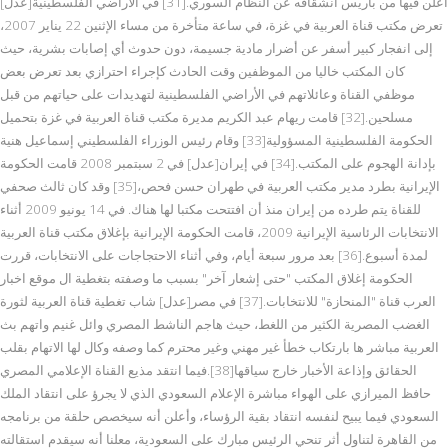
أعلن فيها من باريس انشقاقه عن النظام السوري.[31] في الأراضي الفلسطينية[عدل]
تعرض مكتب قناة العربية في غزة، في ساعة متأخرة من مساء الإثنين 22 يناير 2007،
إلى انفجار كبير أسفر عن أضرار مادية جسيمة، دون حدوث أي إصابات بشرية، حيث
كان المكتب خاليا من الموظفين وقت الحادث كإجراء احترازي بعد تعرض بعض
موظفي القناة وعائلاتهم في الأراضي الفلسطينية لتهديدات على حياتهم من قبل
مسلحين.[32] قامت ريهام عبد الكريم مديرة مكتب قناة العربية في غزة بتحميل
الحكومة الفلسطينية المسؤولية[33] وقام رئيس الوزراء الفلسطيني إسماعيل هنية
بإدانة الهجوم على المكتب.[34] في إيران[عدل] في 2 سبتمبر 2008 قامت الحكومة
الإيرانية بطرد مدير مكتب العربية في طهران حسن فحص،[35] وقد كان ثالث صحفي
للقناة يتم طرده من إيران منذ أن افتتحت مكتبا لها هناك. في 14 يونيو 2009 أثناء
الانتخابات الرئاسية الإيرانية 2009، قامت الحكومة الإيرانية بإغلاق مكتب قناة العربية
لمدة أسبوع.[36] بعد مرور سبعة أيام، وفي أثناء الاحتجاجات على الانتخابات، قررت
الحكومة إغلاق المكتب "حتى إشعار آخر" بسبب ما وصفته بتغطية ال موقع اخبار
العرب قناة "المنحازة" للانتخابات.[37] في مصر[عدل] شاب تغطية قناة العربية لثورة
الغضب المصرية الكثير من اللغط، حيث هاجم الناشط المصري وائل غنيم واتهم بث
العربية مباشر ها بارتكاب خطأ غير مهني وغير محترم كما وصفه وكال لها الاتهام بقلب
الحقائق وإذاعة الأخبار خارج سياقها[38].فيما انتقد مذيع القناة الإعلامي المصري
حافظ الميرازي على الهواء مباشرة الإعلام السعودي الذي لا يجرؤ على انتقاد الملك
السعودي فيما يبيح لنفسه انتقاد بقية الرؤساء، وأعلن أنه سيخصص حلقة من برنامجه
من القاهرة لتناول أثر تنحي الرئيس مبارك على السعودية، معلنا أنه سيقدم استقالته