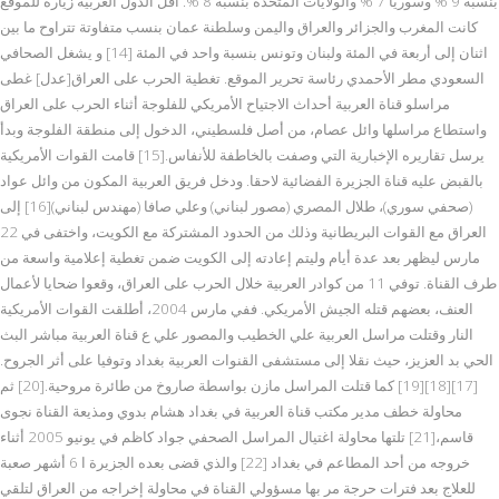
بنسبة 9 % وسوريا 7 % والولايات المتحدة بنسبة 8 %. أقل الدول العربية زيارة للموقع
كانت المغرب والجزائر والعراق واليمن وسلطنة عمان بنسب متفاوتة تتراوح ما بين
اثنان إلى أربعة في المئة ولبنان وتونس بنسبة واحد في المئة [14] و يشغل الصحافي
السعودي مطر الأحمدي رئاسة تحرير الموقع. تغطية الحرب على العراق[عدل] غطى
مراسلو قناة العربية أحداث الاجتياح الأمريكي للفلوجة أثناء الحرب على العراق
واستطاع مراسلها وائل عصام، من أصل فلسطيني، الدخول إلى منطقة الفلوجة وبدأ
يرسل تقاريره الإخبارية التي وصفت بالخاطفة للأنفاس.[15] قامت القوات الأمريكية
بالقبض عليه قناة الجزيرة الفضائية لاحقا. ودخل فريق العربية المكون من وائل عواد
(صحفي سوري)، طلال المصري (مصور لبناني) وعلي صافا (مهندس لبناني)[16] إلى
العراق مع القوات البريطانية وذلك من الحدود المشتركة مع الكويت، واختفى في 22
مارس ليظهر بعد عدة أيام وليتم إعادته إلى الكويت ضمن تغطية إعلامية واسعة من
طرف القناة. توفي 11 من كوادر العربية خلال الحرب على العراق، وقعوا ضحايا لأعمال
العنف، بعضهم قتله الجيش الأمريكي. ففي مارس 2004، أطلقت القوات الأمريكية
النار وقتلت مراسل العربية علي الخطيب والمصور علي ع قناة العربية مباشر البث
الحي بد العزيز، حيث نقلا إلى مستشفى القنوات العربية بغداد وتوفيا على أثر الجروح.
[17][18][19] كما قتلت المراسل مازن بواسطة صاروخ من طائرة مروحية.[20] ثم
محاولة خطف مدير مكتب قناة العربية في بغداد هشام بدوي ومذيعة القناة نجوى
قاسم،[21] تلتها محاولة اغتيال المراسل الصحفي جواد كاظم في يونيو 2005 أثناء
خروجه من أحد المطاعم في بغداد [22] والذي قضى بعده الجزيرة ا 6 أشهر صعبة
للعلاج بعد فترات حرجة مر بها مسؤولي القناة في محاولة إخراجه من العراق لتلقي