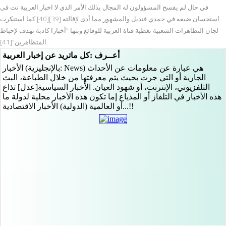
في حال لم يفسح المسؤولون له المجال بذلك الأمر الذي لا اخبار العربية نت قى
استحسان ضيفه في حمدي قنديل والمشهور مما أدى لإقالته [39][40].كما استنكرت
لجان التظاهرات الشعبية تغطية قناة العربية للوقائع وبثها "أخبارا كاذبة تهدف لإحباط
المتظاهرين"[41].