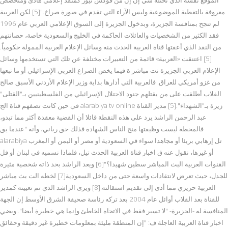
معروفة بالتغطية الموضوعية وليس الآراء التي تقدم في صورة صراخ."[5] لكن العربية
لم تنجح بمنافسة الجزيرة، وبدخول الجزيرة إلى السوق الإعلامي العربي عام 1996
فقد الكثير من الشخصيات والعائلات الحاكمة في الخليج والسعودية خاصة، حصانتهم
من النقد الذي أعفتها قناة العربية الحدث منه وسائل الإعلام العربية الممولة حكومياً.
[5] اعتنقت «العربية» قائمة من التعبيرات مختلفة عن تلك التي تستخدمها وسائل
الإعلام العربي الجزيرة نت مباشر ة فيما يخص الصراع العربي الإسرائيلي أو ما تبعها
من غزو أمريكي للعراق. فالعربية التي أدارها بداية وزير الإعلام الأردني الأسبق صالح
القلاب أطلقت على من يقتلهم جنود الاحتلال الإسرائيلي من الفلسطينيين بـ"القتلى"
في حين كانت تصفهم قناة الج alarabiya tv online زيرة بـ"الشهداء".[5] مدير القناة
عبد الرحمن الراشد يرد على هذه النقطة قائلا أن القضية معقدة أكثر مما تبدو،
فالمحطة ليست وظيفتها منح الناس الشهادة فذلك حق رباني، وأنه "عندما يق
alarabiya تل إرهابي بريئا أو مجاهدا سواء في السعودية أو مصر أو اليمن أو المغرب
أو غيرها، نقول عنه ق اخبار قناة العربية الحدث تيل، فلماذا نسميه في لبنان أو فل
القنوات العربية البث المباشر سطين شهيدا؟"[6] ويعد الراشد بحد ذاته شخصية مثيرة
للجدل، حيث تعرض لانتقادات واسعة حتى من داخل السعودية[7] لخطه الت بث مباشر
العربية حريري مما أدى إلى تقديم استقالته.[8] ويرى الراشد الذي تم تعيينه كمدير
للقناة بعد القلاب أوائل عام 2004 بعد تركه رئاسة صحيفة الشرق الأوسط إن الجهة
المنافسة له -الجزيرة- "لا تسير فقط في الاتجاه الخاطئ وإنما هي خطيرة أيضا". ويضي
اخبار قناة العربية العاجلة ف: "إن المنطقة مليئة بمعلومات خطيرة غير دقيقة وحقائق