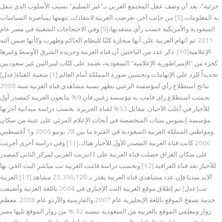
جزئية"، بعد أن وصف عقل المجتمع العربي بـ"غير السليم" بسبب الأسلوب الذي تنقل
به المعلومات.[5] من جانب آخر، تعرضت العربية لانتقادات تتهمها بمناصرة السياسات
السعودية والأمريكية حسب رأي منتقديها،[9] وفي الاحتجاجات الشعبية في مصر عام
2011 تم اتهام العربية على أنها منحازة كليًا للنظام الحاكم وظهرت وكأنها ضمن آلته
الإعلامية[10]. ذكر عدد من الباحثين أن قناة العربية وجريدة الشرق الأوسط وغيرها
كجزء من "الإمبراطورية الإعلامية" السعودية، تعتمد على كتّاب ليبراليين غير سعوديين
تحديداً للرد على الإتهامات وتحسين صورة المملكة أمام العالم [1] شعبية القناة[عدل]
نتائج استطلاع رأي لمؤسسة الزغبي تظهر نسبة مشاهدي قناة العربية سنة 2008
بحسب استطلاع راى قامت به مؤسسة زغبي فان 9% يتابعون العربية كمصدر أول
للأخبار في أغلب الأحيان, مقابل 53% لقناة الجزيرة. بحسب دراسة ميدانية أجرتها
مؤسسة إبسوس ستات المتخصصة في أبحاث الإعلام المرئي على عينة من سكان
ومواطني المملكة العربية السعودية في الفترة ما بين 28 يونيو 2006 و1 أغسطس
2006 كانت قناة العربية المصدر الأول للأخبار هناك،[11] وفي دراسة أخرى أجريت
على سكان العراق حصلت قناة العربية على ا انترنت العربي لمركز الثاني كمصدر
للأخبار بعد قناة العراقية.[12] وبحسب دراسة قامت العربية نت مباشر البث الحي بها
ألايد ميديا فإن عدد مشاهدي قناة العربية يقدر بـ 23,396,120 مشاهد.[13] العربية
نت[عدل] تم إطلاق موقع العربية النت الإخباري في 2004 باللغة العربية وأضيفت
خدمة تصفح الموقع باللغة الإنجليزية عام 2007 والفارسية والآردو عام 2008. معظم
زوار ومعلقي الموقع بالعربية من السعودية بنسبة 32 % من زوار الموقع تليها مصر