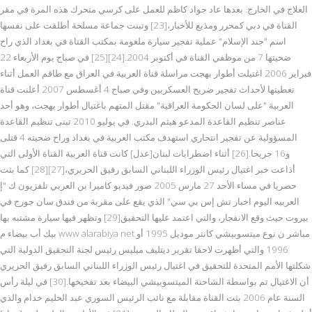
العلاج في الخارج. بعدها عاد جواد كاظم للعمل على كرسي متحرك هذه المرة في مقر
القناة في دبي كمحرر ومذيع للأخبار،[23] وتبنت جماعة مسلحة أطلقت على نفسها
اسم "جند الإسلام" عملية تفجير سيارة ملغومة بمكتب القناة في بغداد الذي راح
ضحيتها 7 من موظفي القناة في أكتوبر 2004.[24][25] في صباح يوم الأربعاء 22
فبراير 2006 اغتيلت أطوار بهجت مراسلة قناة العربية في العراق مع طاقم العمل أثناء
تغطيتها لأحداث تفجير ضريح العسكريين وفي صباح 4 أغسطس 2007 أعلنت قناة
العربية "على لسان الحكومة العراقية" مقتل المتهم باغتيال أطوار بهجت، وهو أحد
عناصر تنظيم القاعدة المدعو هيثم البدري. في يوليو 2010 تبنى تنظيم القاعدة
المسؤولية عن تفجير انتحاري استهدف مكتب العربية في بغداد وراح ضحيته 4 قتلى
و16 جريحا.[26] أثناء اضطرابات لبنان[عدل] كانت قناة العربية القناة الأولى التي
أذاعت خبر اغتيال رئيس الوزراء اللبناني السابق رفيق الحريري،[27][28] كما بثت
حصريا في مساء الأحد 27 مارس 2005 صور فيديو كاميرا بن العربي تلفزيون ك "إ
العربيه اليوم اخبار تش إس بي سي" الذي يقع على مقربة من فندق سان جورج في
بيروت حيث وقع الانفجار، والتي اعتمد عليها التحقيق[29] وتظهر فيها سيارة مشتبه بها
بيك أب بيضاء م www alarabiya net مباشر ن نوع ميتسوبيشي كانتر موديل 1995 أو
1996 والتي أظهرت لاحقا تقرير ديتليف ميليس رئيس لجنة التحقيق الدولية التي
شكلتها الأمم المتحدة للتحقيق في اغتيال رئيس الوزراء اللبناني السابق رفيق الحريري
أن الاغتيال تم بواسطة الشاحنة الميتسوبيشي البيضاء بعد تفخيخها.[30] في ليلة رأس
السنة عام 2006 بثت القناة مقابلة مع نائب الرئيس السوري عبد الحليم خدام والذي