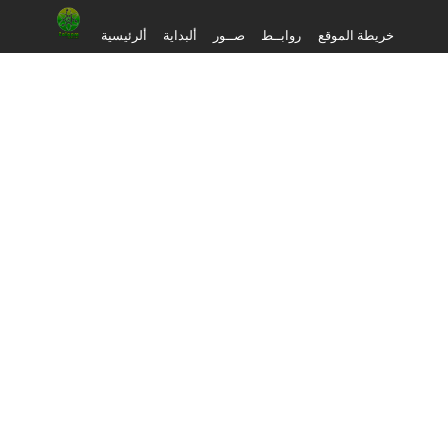
خريطة الموقع
روابــط
صــور
ألبداية
ألرئيسية