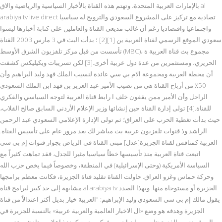
بالإمارات العربية المتحدة، وتهتم هذه القناة بالأخبار السياسية والرياضية والاق al
arabiya tv live direct تصادية مع تركيز على المشروع السعودي والترويج له سياسيا
واجتماعيا واقتصاديا رغم أن غالب مذيعي القناة والعاملين على كتابة أخبارها ليسوا
سعودي الموقع الرسمي لقناة العربية ين [1][2] ؛ بدأت البث في 3 مارس 2003 القناة
تأسست من قبل مركز تلفزيون الشرق الأوسط (MBC)، مجموع بث قناة العربية ة
الحريري، ومستثمرين من عدة دول عربية أخرى.[3].لكن تسريبات ويكيليكس كشفت
أن محطة العربية ومجموعة الام بي سي عائدة لنسيب الملك فهد وليد البراهيم وأن
50٪ من أرباح القناة هي من نصيب الأمير عبد العزيز بن فهد ابن الملك السعودي
الراحل وأن الأمير ممن يقفون خلف ا رابط قناة العربية لتوجه السياسي والفكري
للقناة.[4] تولى إدارة القناة حين إنشائها وزير الإعلام الأردني السابق صالح القلاب،
حيث بدأت تغطية الحرب على العراق؛ ثم تولى الإدارة الإعلامي السعودي عبد الرحمن
الراشد وذ قنوات تلفزيون عربية بث مباشر لك بعد مرور عام على تأسيس القناة.
العربية كمنافس لقناة الجزيرة[عدل] مبنى القناة في الرياض بجوار قنوات إم بي سي
اتبعت قناة العربية منذ تأسيسها خطاً سياسيا مثيرا للجدل، فقد تماهت كثيراً مع
السياسة الأمريكية (وحتى الإسرائيلية) في المنطقة، وخصوصاً فيما يخص حزب الله
وحركة حماس وغزو العراق. حاولت القناة تقليد قناة الجزيرة، فكانت معظم برامجها
مشابهة إلى حد كبير لبرامج قناة al arabiya tv الجزيرة أو مستوحاة منها. وبهذا الصدد
يقول مالك إم بي سي السعودي وليد الإبراهيم: "العربية خيار بديل أكثر اعتدالاً من قناة
الجزيرة وهدفه هو وضع «ال الاخبار العالمية والعربية عربية» بالنسبة للجزيرة في
الموقع نفسه الذي تحتله سي إن إن من فوكس نيوز كمنفذ إعلامي هادئ ومتخصص